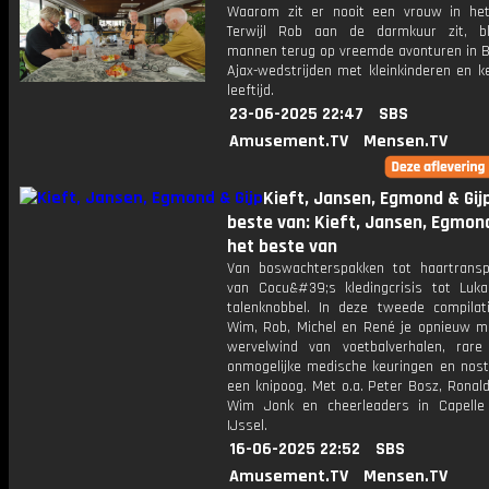
Waarom zit er nooit een vrouw in het
Terwijl Rob aan de darmkuur zit, b
mannen terug op vreemde avonturen in B
Ajax-wedstrijden met kleinkinderen en k
leeftijd.
23-06-2025 22:47
SBS
Amusement.TV
Mensen.TV
Kieft, Jansen, Egmond & Gijp
beste van: Kieft, Jansen, Egmond
het beste van
Van boswachterspakken tot haartranspl
van Cocu&#39;s kledingcrisis tot Luk
talenknobbel. In deze tweede compila
Wim, Rob, Michel en René je opnieuw m
wervelwind van voetbalverhalen, rare 
onmogelijke medische keuringen en nost
een knipoog. Met o.a. Peter Bosz, Ronal
Wim Jonk en cheerleaders in Capell
IJssel.
16-06-2025 22:52
SBS
Amusement.TV
Mensen.TV