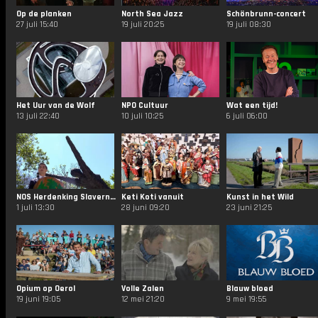
Op de planken
North Sea Jazz
Schönbrunn-concert
27 juli 15:40
19 juli 20:25
19 juli 08:30
Het Uur van de Wolf
NPO Cultuur
Wat een tijd!
13 juli 22:40
10 juli 10:25
6 juli 06:00
NOS Herdenking Slavernijverleden
Keti Koti vanuit
Kunst in het Wild
1 juli 13:30
28 juni 09:20
23 juni 21:25
Opium op Oerol
Volle Zalen
Blauw bloed
19 juni 19:05
12 mei 21:20
9 mei 19:55