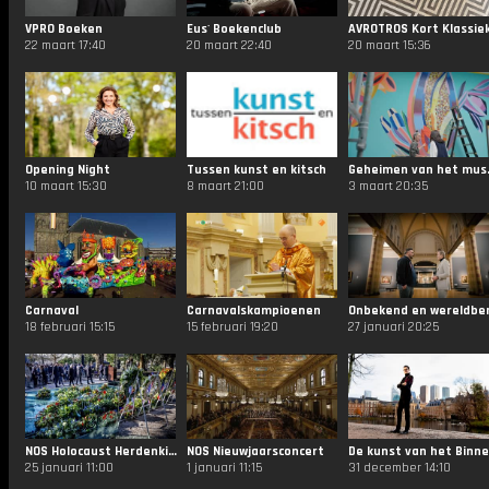
VPRO Boeken
Eus' Boekenclub
AVROTROS Kort Klassie
22 maart 17:40
20 maart 22:40
20 maart 15:36
Opening Night
Tussen kunst en kitsch
Gehei
10 maart 15:30
8 maart 21:00
3 maart 20:35
Carnaval
Carnavalskampioenen
18 februari 15:15
15 februari 19:20
27 januari 20:25
NOS Holocaust Herdenking
NOS Nieuwjaarsconcert
25 januari 11:00
1 januari 11:15
31 december 14:10