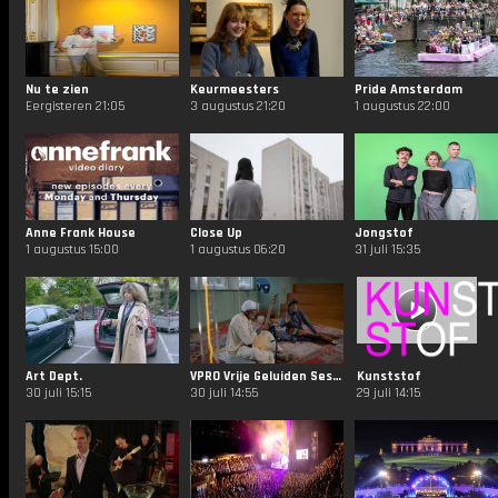
Nu te zien
Keurmeesters
Pride Amsterdam
Eergisteren 21:05
3 augustus 21:20
1 augustus 22:00
Anne Frank House
Close Up
Jongstof
1 augustus 15:00
1 augustus 06:20
31 juli 15:35
Art Dept.
VPRO Vrije Geluiden Sessies
Kunststof
30 juli 15:15
30 juli 14:55
29 juli 14:15