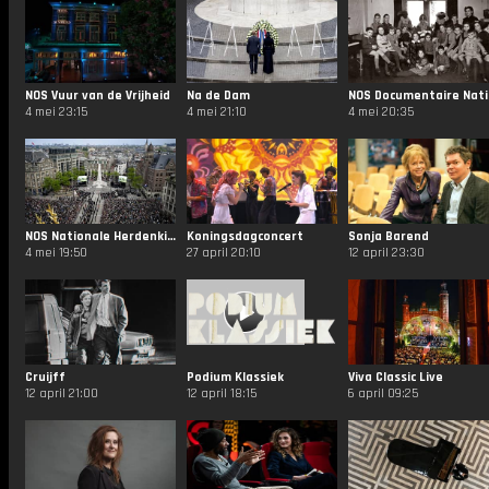
NOS Vuur van de Vrijheid
Na de Dam
NOS 
4 mei 23:15
4 mei 21:10
4 mei 20:35
NOS Nationale Herdenking
Koningsdagconcert
Sonja Barend
4 mei 19:50
27 april 20:10
12 april 23:30
Cruijff
Podium Klassiek
Viva Classic Live
12 april 21:00
12 april 18:15
6 april 09:25