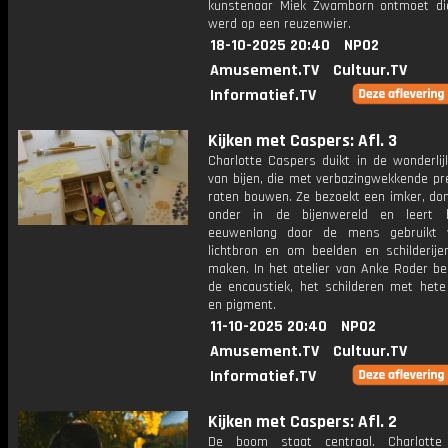
kunstenaar Miek Zwamborn ontmoet die
werd op een reuzenwier.
18-10-2025 20:40
NPO2
Amusement.TV
Cultuur.TV
Informatief.TV
Kijken met Caspers: Afl. 3
Charlotte Caspers duikt in de wonderlij
van bijen, die met verbazingwekkende pr
raten bouwen. Ze bezoekt een imker, dom
onder in de bijenwereld en leert
eeuwenlang door de mens gebruikt 
lichtbron en om beelden en schilderij
maken. In het atelier van Anke Roder be
de encaustiek, het schilderen met hete
en pigment.
11-10-2025 20:40
NPO2
Amusement.TV
Cultuur.TV
Informatief.TV
Kijken met Caspers: Afl. 2
De boom staat centraal. Charlotte