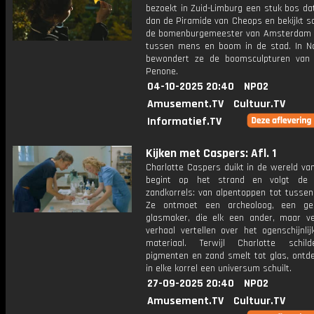
bezoekt in Zuid-Limburg een stuk bos da
dan de Piramide van Cheops en bekijkt 
de bomenburgemeester van Amsterdam d
tussen mens en boom in de stad. In Noo
bewondert ze de boomsculpturen van
Penone.
04-10-2025 20:40
NPO2
Amusement.TV
Cultuur.TV
Informatief.TV
Kijken met Caspers: Afl. 1
Charlotte Caspers duikt in de wereld va
begint op het strand en volgt de 
zandkorrels: van alpentoppen tot tussen
Ze ontmoet een archeoloog, een ge
glasmaker, die elk een ander, maar ve
verhaal vertellen over het ogenschijnli
materiaal. Terwijl Charlotte schil
pigmenten en zand smelt tot glas, ontde
in elke korrel een universum schuilt.
27-09-2025 20:40
NPO2
Amusement.TV
Cultuur.TV