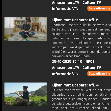
Amusement.TV
Cultuur.TV
Informatief.TV
Kijken met Caspers: Afl. 5
Charlotte Caspers duikt in de wereld va
Ze begint bij een wespennest en eindi
collages van Jan Schoonhoven, maar
ontvouwt zich een rijke geschiedenis va
handwerk en verbeelding. Ze leert hoe p
van lompen werd gemaakt, schept haar 
in Italië en wordt geraakt door de papier
boekontwerper Irma Boom.
25-10-2025 20:40
NPO2
Amusement.TV
Cultuur.TV
Informatief.TV
Kijken met Caspers: Afl. 4
Dit keer over zeewier. Wat op het stran
glibberige drab, blijkt een schatkist v
geschiedenis en mogelijkheden. Charlott
de wierblauwdrukken van pionier Anna 
reist naar het Schotse eiland Mull