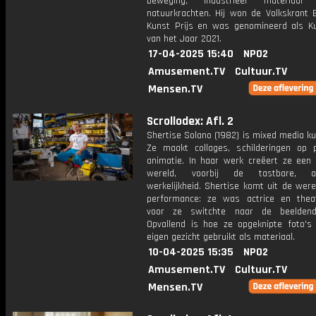
beweging, industrieel materiaa
natuurkrachten. Hij won de Volkskrant 
Kunst Prijs en was genomineerd als K
van het Jaar 2021.
17-04-2025 15:40
NPO2
Amusement.TV
Cultuur.TV
Mensen.TV
Scrollodex: Afl. 2
Shertise Solano (1982) is mixed media k
Ze maakt collages, schilderingen op 
animatie. In haar werk creëert ze een
wereld, voorbij de tastbare, al
werkelijkheid. Shertise komt uit de wer
performance: ze was actrice en thea
voor ze switchte naar de beeldend
Opvallend is hoe ze opgeknipte foto's
eigen gezicht gebruikt als materiaal.
10-04-2025 15:35
NPO2
Amusement.TV
Cultuur.TV
Mensen.TV