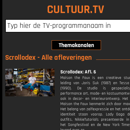
CULTUUR.TV
Scrollodex - Alle afleveringen
Scrollodex: Afl. 6
Maison the Faux is een creatieve stu
leiding van Joris Suk (1987) en Tess
(1990). De studio is gespeciali
performance art, mode- en kostuumontw
ook in decor- en interieurontwerp. Het
Maison the Faux kenmerkt zich door max
Het belang van zelfexpressie en het ont
identiteit staan voorop. Lady Gaga 
outfits, NikkieTutorials presenteerde i
het Songfestival en de New York Time