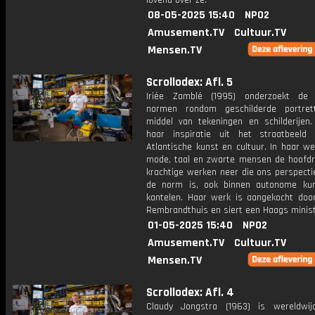
lovend over ze.
08-05-2025 15:40
NPO2
Amusement.TV
Cultuur.TV
Mensen.TV
Scrollodex: Afl. 5
Iriée Zamblé (1995) onderzoekt de 
normen rondom geschilderde portret
middel van tekeningen en schilderijen.
haar inspiratie uit het straatbeeld
Atlantische kunst en cultuur. In haar w
mode, taal en zwarte mensen de hoofdro
krachtige werken neer die ons perspecti
de norm is, ook binnen autonome kun
kantelen. Haar werk is aangekocht door
Rembrandthuis en siert een Haags minist
01-05-2025 15:40
NPO2
Amusement.TV
Cultuur.TV
Mensen.TV
Scrollodex: Afl. 4
Claudy Jongstra (1963) is wereldwi