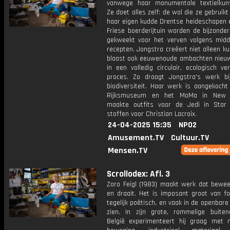
vanwege haar monumentale textielkun
Ze doet alles zelf: de wol die ze gebruik
haar eigen kudde Drentse heideschapen e
Friese boerderijtuin worden de bijzonde
gekweekt voor het verven volgens mid
recepten. Jongstra creëert niet alleen k
blaast ook eeuwenoude ambachten nieuw 
in een volledig circulair, ecologisch v
proces. Zo draagt Jongstra's werk b
biodiversiteit. Haar werk is aangekocht
Rijksmuseum en het MoMa in New 
maakte outfits voor de Jedi in Sta
stoffen voor Christian Lacroix.
24-04-2025 15:35
NPO2
Amusement.TV
Cultuur.TV
Mensen.TV
Scrollodex: Afl. 3
Zoro Feigl (1983) maakt werk dat bewee
en draait. Het is imposant groot van f
tegelijk poëtisch, en vaak in de openbare
zien. In zijn grote, rommelige buitena
België experimenteert hij graag met m