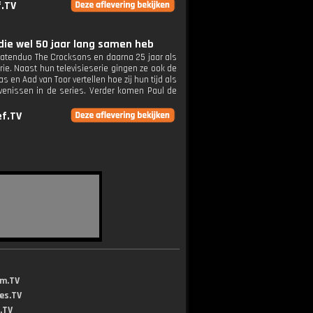
f.TV
 die wel 50 jaar lang samen heb
obatenduo The Crocksons en daarna 25 jaar als
rie. Naast hun televisieserie gingen ze ook de
 en Aad van Toor vertellen hoe zij hun tijd als
levenissen in de series. Verder komen Paul de
ef.TV
lm.TV
jes.TV
.TV