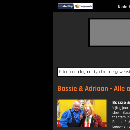
Neder
Bassie & Adriaan - Alle 
Bassie &
Vijftig ja
clown Bass
theaters in
Bassie & A
Leeuw en G