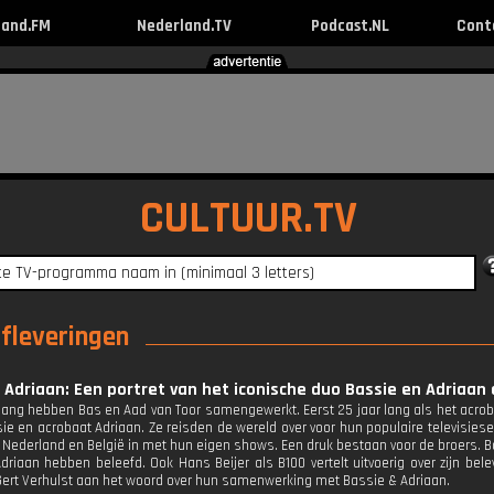
land.FM
Nederland.TV
Podcast.NL
Cont
CULTUUR.TV
afleveringen
 Adriaan: Een portret van het iconische duo Bassie en Adriaan
ar lang hebben Bas en Aad van Toor samengewerkt. Eerst 25 jaar lang als het acr
ie en acrobaat Adriaan. Ze reisden de wereld over voor hun populaire televisiese
 Nederland en België in met hun eigen shows. Een druk bestaan voor de broers. Bas
driaan hebben beleefd. Ook Hans Beijer als B100 vertelt uitvoerig over zijn be
ert Verhulst aan het woord over hun samenwerking met Bassie & Adriaan.