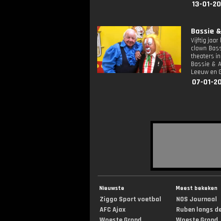
13-01-20
Bassie &
Vijftig ja
clown Bass
theaters in
Bassie & A
Leeuw en G
07-01-2
Nieuwste
Meest bekeken
Ziggo Sport voetbal
NOS Journaal
AFC Ajax
Ruben langs de 
Woeste Grond
Woeste Grond