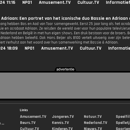
24 11:16
NPO1
Amusement.TV
Cultuur.TV
Informatie
 Adriaan: Een portret van het iconische duo Bassie en Adriaan
ar lang hebben Bas en Aad van Toor samengewerkt. Eerst 25 jaar lang als het acr
ie en acrobaat Adriaan. Ze reisden de wereld over voor hun populaire televisiese
 Nederland en België in met hun eigen shows. Een druk bestaan voor de broers. Bas
driaan hebben beleefd. Ook Hans Beijer als B100 vertelt uitvoerig over zijn be
ert Verhulst aan het woord over hun samenwerking met Bassie & Adriaan.
024 18:09
NPO1
Amusement.TV
Cultuur.TV
Informati
Links
Amusement.TV
Jongeren.TV
Natuur.TV
Speelfi
Beurs.TV
Kennis.TV
Nederland.TV
Spellet
...
Cultuur.TV
Kinderen.TV
Nieuws.TV
Sporten