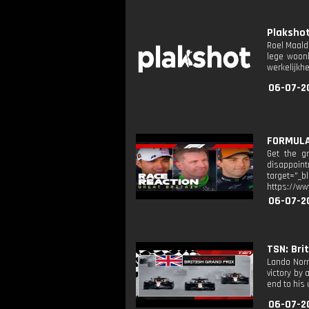
Plakshot:
Roel Maald
lege woonk
werkelijkhe
06-07-2
FORMULA 
Get the gr
disappoin
target="
https://ww
06-07-2
TSN: Bri
Lando Norr
victory by 
end to his 
06-07-2