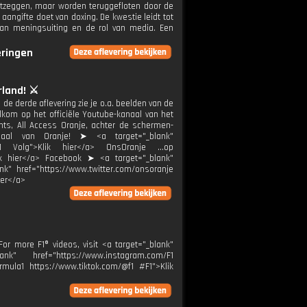
ntzeggen, maar worden teruggefloten door de
aangifte doet van doxing. De kwestie leidt tot
 van meningsuiting en de rol van media. Een
eringen
erland! ⚔️
n de derde aflevering zie je o.a. beelden van de
om op het officiële Youtube-kanaal van het
ights, All Access Oranje, achter de schermen-
aal van Oranje! ➤ <a target="_blank"
n=1 Volg">Klik hier</a> OnsOranje ...op
ik hier</a> Facebook ➤ <a target="_blank"
nk" href="https://www.twitter.com/onsoranje
ier</a>
r more F1® videos, visit <a target="_blank"
k" href="https://www.instagram.com/F1
rmula1 https://www.tiktok.com/@f1 #F1">Klik