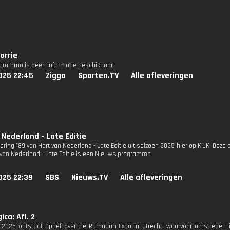
Norrie
ogramma is geen informatie beschikbaar
025 22:45
Ziggo
Sporten.TV
Alle afleveringen
 Nederland - Late Editie
vering 189 van Hart van Nederland - Late Editie uit seizoen 2025 hier op KIJK. Deze a
 van Nederland - Late Editie is een Nieuws programma
025 22:39
SBS
Nieuws.TV
Alle afleveringen
ica: Afl. 2
i 2025 ontstaat ophef over de Ramadan Expo in Utrecht, waarvoor omstreden is