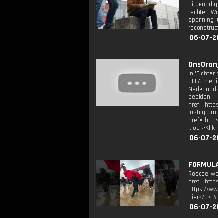
uitgenodig
rechter. Wa
spanning t
reconstruct
06-07-2
OnsOranje
In 'Dichter
UEFA media
Nederlands
beelden,
href="htt
Instagram
href="http
...op">Klik
06-07-2
FORMULA 
Roscoe wad
href="ht
https://ww
hier</a> #
06-07-2