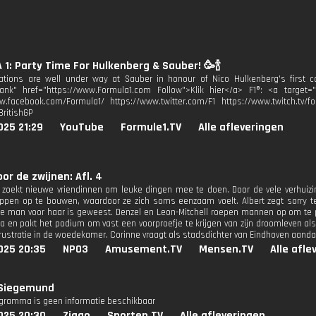
1: Party Time For Hulkenberg & Sauber! 🥳🍾
ations are well under way at Sauber in honour of Nico Hulkenberg's first c
lank" href="https://www.Formula1.com Follow">Klik hier</a> F1®: <a target=
w.facebook.com/Formula1/ https://www.twitter.com/F1 https://www.twitch.tv/fo
BritishGP
025 21:29
YouTube
Formule1.TV
Alle afleveringen
oor de zwijnen: Afl. 4
 zoekt nieuwe vriendinnen om leuke dingen mee te doen. Door de vele verhuizi
ppen op te bouwen, waardoor ze zich soms eenzaam voelt. Albert zegt sorry tege
e man voor haar is geweest. Denzel en Leon-Mitchell roepen mannen op om te p
en pakt het podium om vast een voorproefje te krijgen van zijn droomleven als 
 frustratie in de woedekamer. Corinne vraagt als stadsdichter van Eindhoven aand
025 20:35
NPO3
Amusement.TV
Mensen.TV
Alle afle
- Siegemund
ogramma is geen informatie beschikbaar
025 20:30
Ziggo
Sporten.TV
Alle afleveringen