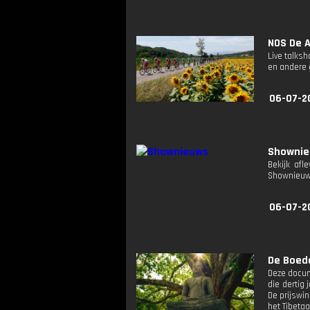
NOS De A
Live talks
en andere g
06-07-2
Showni
Bekijk afl
Shownieuw
06-07-2
De Boedd
Deze docum
die dertig
De prijswi
het Tibeta