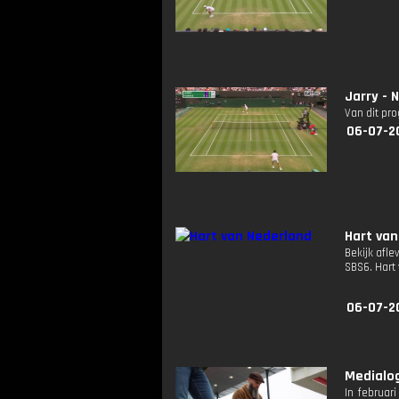
Jarry - 
Van dit pr
06-07-2
Hart van
Bekijk afle
SBS6. Hart
06-07-2
Medialog
In februar