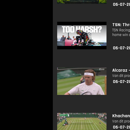
06-07-2
TSN: Thr
TSN Racing
home win a
06-07-2
Alcaraz 
Van dit pr
06-07-2
Khachan
Van dit pr
06-07-2