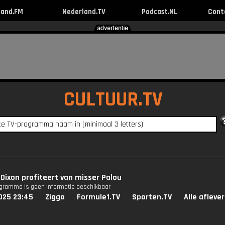
land.FM
Nederland.TV
Podcast.NL
Cont
CULTUUR.TV
 Dixon profiteert van misser Palou
ogramma is geen informatie beschikbaar
025 23:45
Ziggo
Formule1.TV
Sporten.TV
Alle afleve