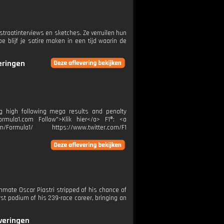
straatinterviews en sketches. Ze verruilen hun
blijf je satire maken in een tijd waarin de
veringen
ing high following mega results and penalty
ormula1.com Follow">Klik hier</a> F1®: <a
m/Formula1/ https://www.twitter.com/F1
mmate Oscar Piastri stripped of his chance of
rst podium of his 239-race career, bringing an
everingen