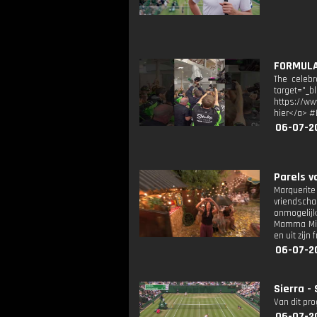
FORMULA 
The celebr
target="_b
https://ww
hier</a> #
06-07-2
Parels v
Marquerite
vriendscha
onmogelijk
Mamma Mia 
en uit zijn
06-07-2
Sierra 
Van dit pr
06-07-2