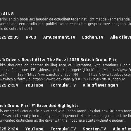
 Afl. 8
erink en zijn broer Jos houden de actualiteit tegen het licht met de kenmerkende 
amer voor een studio met publiek, waar ze ook het gesprek mee aangaan. Hoe 
id de satire inhaalt?
025 22:05
NPO3
Amusement.TV
Lachen.TV
Alle afle
1: Drivers React After The Race | 2025 British Grand Prix
id's thoughts on another thrilling race at Silverstone, with emotions runn
tment. For more F1® videos, visit <a target="_blank" href="https://www.F
_blank" href="https://www.instagram.com/F1 https://www.facebook.co
w.twitch.tv/formula1 https://www.tiktok.com/@f1 #F1">Klik hier</a> #BritishGP
025 21:34
YouTube
Formule1.TV
Alle afleveringen
tish Grand Prix | F1 Extended Highlights
is emerged victorious in a wet and wild British Grand Prix that saw McLaren tea
a 10-second penalty for a safety car infringement. Nico Hulkenberg claimed the fi
unwanted distinction as the driver with the most race starts without a podium.
025 21:34
YouTube
Formule1.TV
Sporten.TV
Alle afl