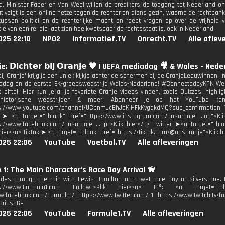
d. Minister Faber en Van Weel willen de predikers de toegang tot Nederland o
t volgt is een online hetze tegen de rechter en diens gezin, waarna de rechtbank 
ussen politici en de rechterlijke macht en roept vragen op over de vrijheid
ie van een rel die laat zien hoe kwetsbaar de rechtsstaat is, ook in Nederland.
025 22:10
NPO2
Informatief.TV
Onrecht.TV
Alle aflev
: 𝗗𝗶𝗰𝗵𝘁𝗲𝗿 𝗯𝗶𝗷 𝗢𝗿𝗮𝗻𝗷𝗲 🧡 | UEFA mediadag 🎥 & Wales - Ned
 bij Oranje' krijg je een uniek kijkje achter de schermen bij de OranjeLeeuwinnen. I
dag en de eerste EK-groepswedstrijd Wales-Nederland! #ConnectedbyKPN Welk
 elftal! Hier kun je al je favoriete Oranje videos vinden, zoals Quizzes, highl
 historische wedstrijden & meer! Abonneer je op het YouTube kan
ps://www.youtube.com/channel/UCpnmJcBhJqKIHFkKvgdkdMQ?sub_confirmatio
 ➤ <a target="_blank" href="https://www.instagram.com/onsoranje ...op">Kl
s://www.facebook.com/onsoranje ...op">Klik hier</a> Twitter ➤<a target="_bla
 hier</a> TikTok ➤ <a target="_blank" href="https://tiktok.com/@onsoranje">Klik h
025 22:06
YouTube
Voetbal.TV
Alle afleveringen
1: The Main Character's Race Day Arrival 🦮
es through the rain with Lewis Hamilton on a wet race day at Silverstone. Fo
tps://www.Formula1.com Follow">Klik hier</a> F1®: <a target="_blan
w.facebook.com/Formula1/ https://www.twitter.com/F1 https://www.twitch.tv/fo
BritishGP
025 22:06
YouTube
Formule1.TV
Alle afleveringen