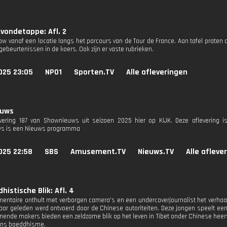
vondetappe: Afl. 2
how vanaf een locatie langs het parcours van de Tour de France. Aan tafel praten
ebeurtenissen in de koers. Ook zijn er vaste rubrieken.
025 23:05
NPO1
Sporten.TV
Alle afleveringen
euws
evering 187 van Shownieuws uit seizoen 2025 hier op KIJK. Deze aflevering is
s is een Nieuws programma
025 22:58
SBS
Amusement.TV
Nieuws.TV
Alle afleve
histische Blik: Afl. 4
entaire onthult met verborgen camera's en een undercoverjournalist het verhaa
 jaar geleden werd ontvoerd door de Chinese autoriteiten. Deze jongen speelt een
nnende makers bieden een zeldzame blik op het leven in Tibet onder Chinese hee
ans boeddhisme.