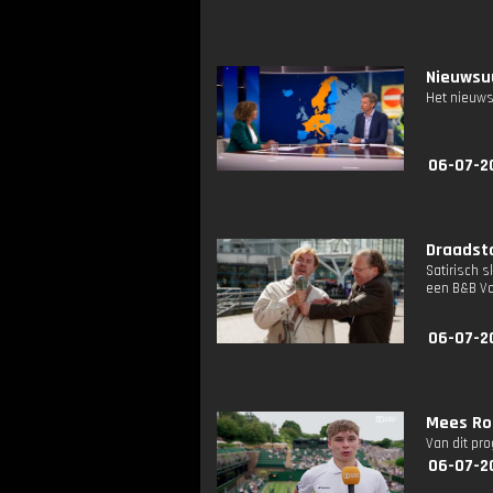
Nieuwsuu
Het nieuws
06-07-2
Draadsta
Satirisch 
een B&B Vol
06-07-2
Mees Ro
Van dit pr
06-07-2