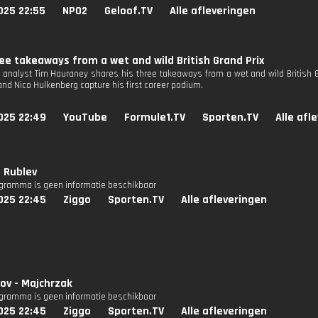
025 22:55
NPO2
Geloof.TV
Alle afleveringen
ee takeaways from a wet and wild British Grand Prix
 analyst Tim Hauraney shares his three takeaways from a wet and wild British Gr
nd Nico Hulkenberg capture his first career podium.
025 22:49
YouTube
Formule1.TV
Sporten.TV
Alle afl
- Rublev
ogramma is geen informatie beschikbaar
025 22:45
Ziggo
Sporten.TV
Alle afleveringen
ov - Majchrzak
ogramma is geen informatie beschikbaar
025 22:45
Ziggo
Sporten.TV
Alle afleveringen