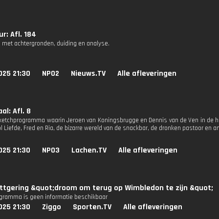
r: Afl. 184
 met achtergronden, duiding en analyse.
025 21:30
NPO2
Nieuws.TV
Alle afleveringen
al: Afl. 8
sketchprogramma waarin Jeroen van Koningsbrugge en Dennis van de Ven in de h
 Liefde, Fred en Ria, de bizarre wereld van de snackbar, de dronken pastoor en an
025 21:30
NPO3
Lachen.TV
Alle afleveringen
ttgering &quot;droom om terug op Wimbledon te zijn &quot;
ogramma is geen informatie beschikbaar
025 21:30
Ziggo
Sporten.TV
Alle afleveringen