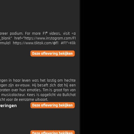
areer podium. For more F1® videos, visit <a
"_blank" href="https://www.instagram.com/F1
rmula1 https://www.tiktok.com/@f1 #F1">Klik
ngen in haar leven was het lastig om hechte
n zijn ex-vrouw. Hij beseft zich dat hij een
raten over hun emoties. Tim is groot fan van
musicalacteur. Kees is opgelicht via Bullchat
acht voor de eenzame uitvaart.
veringen