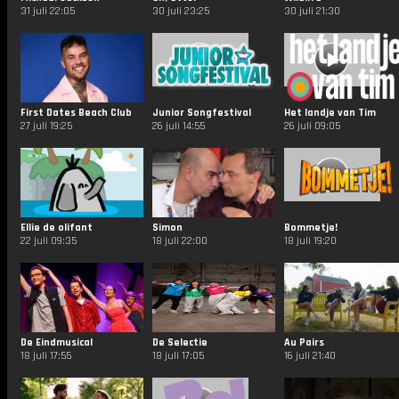
31 juli 22:05
30 juli 23:25
30 juli 21:30
First Dates Beach Club
Junior Songfestival
Het landje van Tim
27 juli 19:25
26 juli 14:55
26 juli 09:05
Ellie de olifant
Simon
Bommetje!
22 juli 09:35
18 juli 22:00
18 juli 19:20
De Eindmusical
De Selectie
Au Pairs
18 juli 17:55
18 juli 17:05
16 juli 21:40