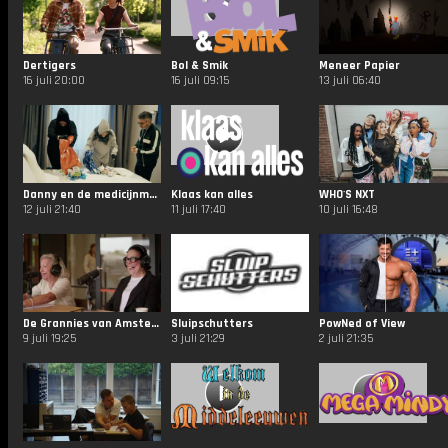
Dertigers
Bol & Smik
Meneer Papier
16 juli 20:00
16 juli 09:15
13 juli 06:40
Danny en de medicijnmaffia
Klaas kan alles
WHO'S NXT
12 juli 21:40
11 juli 17:40
10 juli 16:48
De Grannies van Amsterdam
Sluipschutters
PowNed of View
9 juli 19:25
3 juli 21:29
2 juli 21:35