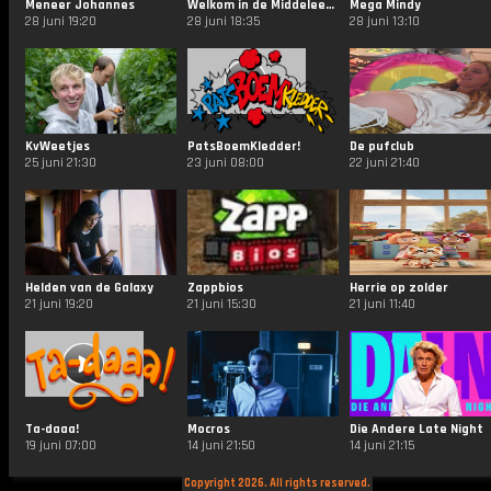
Meneer Johannes
Welkom in de Middeleeuwen
Mega Mindy
28 juni 19:20
28 juni 18:35
28 juni 13:10
KvWeetjes
PatsBoemKledder!
De pufclub
25 juni 21:30
23 juni 08:00
22 juni 21:40
Helden van de Galaxy
Zappbios
Herrie op zolder
21 juni 19:20
21 juni 15:30
21 juni 11:40
Ta-daaa!
Mocros
Die Andere Late Night
19 juni 07:00
14 juni 21:50
14 juni 21:15
Copyright 2026. All rights reserved.