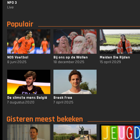
NPO 3
Live
Populair
NOS Voetbal
Bij ons op de Wallen
Meiden Die Rijden
8 juni 20:25
18 december 20:25
15 april 20:29
De slimste mens België
Break Free
7 augustus 20:20
7 april 20:25
Gisteren meest bekeken