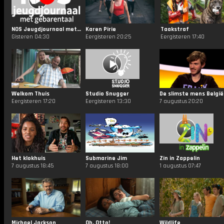
NOS Jeugdjournaal met Gebarentaal
Karen Pirie
Taakstraf
Gisteren 04:30
Eergisteren 20:25
Eergisteren 17:40
Welkom Thuis
Studio Snugger
De slimste mens België
Eergisteren 17:20
Eergisteren 13:30
7 augustus 20:20
Het klokhuis
Submarine Jim
Zin in Zappelin
7 augustus 18:45
7 augustus 18:00
1 augustus 07:47
Michael Jackson
Oh, Otto!
Wildlife