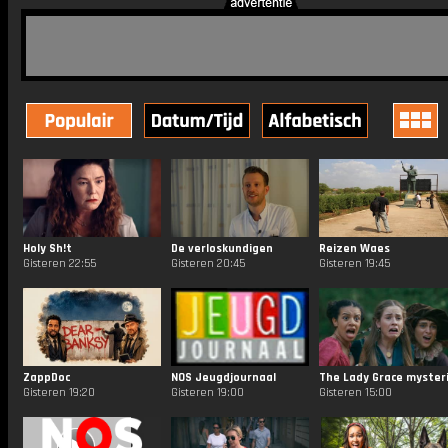
Holy Sh!t
De verloskundigen
Reizen Waes
Gisteren 22:55
Gisteren 20:45
Gisteren 19:45
ZappDoc
NOS Jeugdjournaal
Gisteren 19:20
Gisteren 19:00
Gisteren 15:00