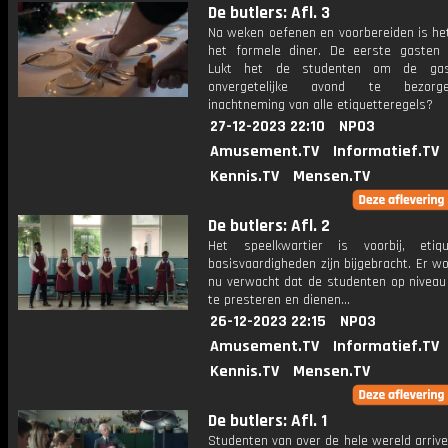
De butlers: Afl. 3
Na weken oefenen en voorbereiden is het
het formele diner. De eerste gasten a
Lukt het de studenten om de ga
onvergetelijke avond te bezor
inachtneming van alle etiquetteregels?
27-12-2023 22:10
NPO3
Amusement.TV
Informatief.TV
Kennis.TV
Mensen.TV
De butlers: Afl. 2
Het speelkwartier is voorbij, etiq
basisvaardigheden zijn bijgebracht. Er w
nu verwacht dat de studenten op niveau
te presteren en dienen...
26-12-2023 22:15
NPO3
Amusement.TV
Informatief.TV
Kennis.TV
Mensen.TV
De butlers: Afl. 1
Studenten van over de hele wereld arriv