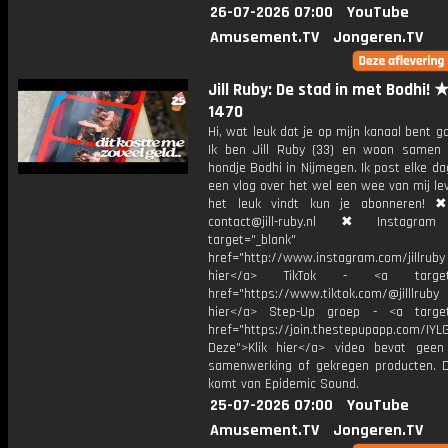
26-07-2026 07:00
YouTube
Amusement.TV
Jongeren.TV
Jill Ruby: De stad in met Bodhi! 
1470
Hi, wat leuk dat je op mijn kanaal bent ga
Ik ben Jill Ruby (33) en woon samen
hondje Bodhi in Nijmegen. Ik post elke d
een vlog over het wel een wee van mij lev
het leuk vindt kun je abonneren! ✖
contact@jill-ruby.nl ✖ Instagr
target="_blank"
href="http://www.instagram.com/jillrub
hier</a> TikTok - <a target="
href="https://www.tiktok.com/@jilllrub
hier</a> Step-Up groep - <a target
href="https://join.thestepupapp.com/IYL
Deze">Klik hier</a> video bevat geen
samenwerking of gekregen producten. 
komt van Epidemic Sound.
25-07-2026 07:00
YouTube
Amusement.TV
Jongeren.TV