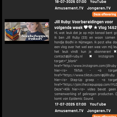
18-07-2026 07:00
YouTube
Amusement.TV
Jongeren.TV
Jill Ruby: Voorbereidingen voor
volgende week 🧡💚 ★ Vlog 1462
Hi, wat leuk dat je op mijn kanaal bent ga
Ik ben Jill Ruby (33) en woon samen
hondje Bodhi in Nijmegen. Ik post elke d
een vlog over het wel een wee van mij lev
het leuk vindt kun je abonneren! ✖
contact@jill-ruby.nl ✖ Instagr
target="_blank"
href="http://www.instagram.com/jillrub
hier</a> TikTok - <a target="
href="https://www.tiktok.com/@jilllrub
hier</a> Step-Up groep - <a target
href="https://join.thestepupapp.com/IYL
Deze">Klik hier</a> video bevat geen
samenwerking of gekregen producten. 
komt van Epidemic Sound.
17-07-2026 07:00
YouTube
Amusement.TV
Jongeren.TV