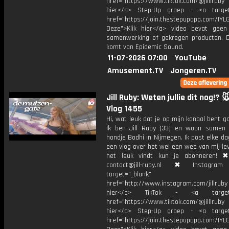
href="https://www.tiktok.com/@jilllrub
hier</a> Step-Up groep - <a target
href="https://join.thestepupapp.com/IYL
Deze">Klik hier</a> video bevat geen
samenwerking of gekregen producten. 
komt van Epidemic Sound.
11-07-2026 07:00
YouTube
Amusement.TV
Jongeren.TV
Jill Ruby: Weten jullie dit nog!? 
Vlog 1455
Hi, wat leuk dat je op mijn kanaal bent ga
Ik ben Jill Ruby (33) en woon samen
hondje Bodhi in Nijmegen. Ik post elke d
een vlog over het wel een wee van mij lev
het leuk vindt kun je abonneren! ✖
contact@jill-ruby.nl ✖ Instagr
target="_blank"
href="http://www.instagram.com/jillrub
hier</a> TikTok - <a target="
href="https://www.tiktok.com/@jilllrub
hier</a> Step-Up groep - <a target
href="https://join.thestepupapp.com/IYL