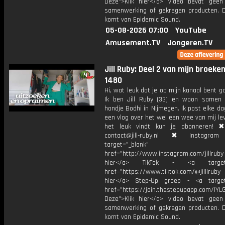
Deze">Klik hier</a> video bevat geen
samenwerking of gekregen producten. 
komt van Epidemic Sound.
05-08-2026 07:00
YouTube
Amusement.TV
Jongeren.TV
Jill Ruby: Deel 2 van mijn broeke
1480
Hi, wat leuk dat je op mijn kanaal bent ga
Ik ben Jill Ruby (33) en woon samen
hondje Bodhi in Nijmegen. Ik post elke d
een vlog over het wel een wee van mij lev
het leuk vindt kun je abonneren! ✖
contact@jill-ruby.nl ✖ Instagr
target="_blank"
href="http://www.instagram.com/jillrub
hier</a> TikTok - <a target="
href="https://www.tiktok.com/@jilllrub
hier</a> Step-Up groep - <a target
href="https://join.thestepupapp.com/IYL
Deze">Klik hier</a> video bevat geen
samenwerking of gekregen producten. 
komt van Epidemic Sound.