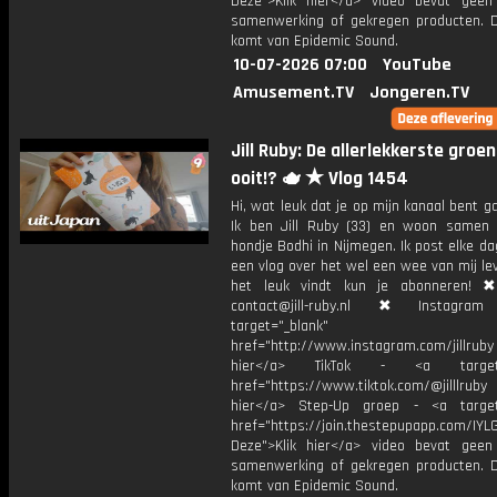
Deze">Klik hier</a> video bevat geen
samenwerking of gekregen producten. 
komt van Epidemic Sound.
10-07-2026 07:00
YouTube
Amusement.TV
Jongeren.TV
Jill Ruby: De allerlekkerste groe
ooit!? 🫖 ★ Vlog 1454
Hi, wat leuk dat je op mijn kanaal bent ga
Ik ben Jill Ruby (33) en woon samen
hondje Bodhi in Nijmegen. Ik post elke d
een vlog over het wel een wee van mij lev
het leuk vindt kun je abonneren! ✖
contact@jill-ruby.nl ✖ Instagr
target="_blank"
href="http://www.instagram.com/jillrub
hier</a> TikTok - <a target="
href="https://www.tiktok.com/@jilllrub
hier</a> Step-Up groep - <a target
href="https://join.thestepupapp.com/IYL
Deze">Klik hier</a> video bevat geen
samenwerking of gekregen producten. 
komt van Epidemic Sound.