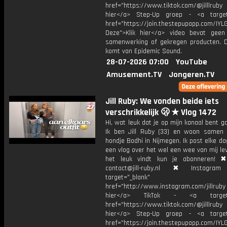
href="https://www.tiktok.com/@jilllrub
hier</a> Step-Up groep - <a target
href="https://join.thestepupapp.com/IYL
Deze">Klik hier</a> video bevat geen
samenwerking of gekregen producten. 
komt van Epidemic Sound.
28-07-2026 07:00
YouTube
Amusement.TV
Jongeren.TV
Jill Ruby: We vonden beide iets
verschrikkelijk 🫢 ★ Vlog 1472
Hi, wat leuk dat je op mijn kanaal bent ga
Ik ben Jill Ruby (33) en woon samen
hondje Bodhi in Nijmegen. Ik post elke d
een vlog over het wel een wee van mij lev
het leuk vindt kun je abonneren! ✖
contact@jill-ruby.nl ✖ Instagr
target="_blank"
href="http://www.instagram.com/jillrub
hier</a> TikTok - <a target="
href="https://www.tiktok.com/@jilllrub
hier</a> Step-Up groep - <a target
href="https://join.thestepupapp.com/IYL