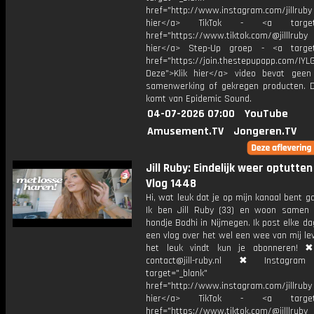
href="http://www.instagram.com/jillrub
hier</a> TikTok - <a target="
href="https://www.tiktok.com/@jilllrub
hier</a> Step-Up groep - <a target
href="https://join.thestepupapp.com/IYL
Deze">Klik hier</a> video bevat geen
samenwerking of gekregen producten. 
komt van Epidemic Sound.
04-07-2026 07:00
YouTube
Amusement.TV
Jongeren.TV
Jill Ruby: Eindelijk weer optutte
Vlog 1448
Hi, wat leuk dat je op mijn kanaal bent ga
Ik ben Jill Ruby (33) en woon samen
hondje Bodhi in Nijmegen. Ik post elke d
een vlog over het wel een wee van mij lev
het leuk vindt kun je abonneren! ✖
contact@jill-ruby.nl ✖ Instagr
target="_blank"
href="http://www.instagram.com/jillrub
hier</a> TikTok - <a target="
href="https://www.tiktok.com/@jilllrub