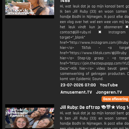
1468
Hi, wat leuk dat je op mijn kanaal bent ga
Ik ben Jill Ruby (33) en woon samen
hondje Bodhi in Nijmegen. Ik post elke d
een vlog over het wel een wee van mij lev
het leuk vindt kun je abonneren! ✖
contact@jill-ruby.nl ✖ Instagr
target="_blank"
href="http://www.instagram.com/jillrub
hier</a> TikTok - <a target="
href="https://www.tiktok.com/@jilllrub
hier</a> Step-Up groep - <a target
href="https://join.thestepupapp.com/IYL
Deze">Klik hier</a> video bevat geen
samenwerking of gekregen producten. 
komt van Epidemic Sound.
23-07-2026 07:00
YouTube
Amusement.TV
Jongeren.TV
Jill Ruby: De aftrap 🍻🎊★ Vlog 
Hi, wat leuk dat je op mijn kanaal bent ga
Ik ben Jill Ruby (33) en woon samen
hondje Bodhi in Nijmegen. Ik post elke d
een vlog over het wel een wee van mij lev