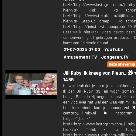
href="http://www.instagram.com/jillrub
hier</a> TikTok - <a target="
href="https://www.tiktok.com/@jilllrub
hier</a> Step-Up groep - <a target
href="https://join.thestepupapp.com/IYL
Deze">Klik hier</a> video bevat geen
samenwerking of gekregen producten. 
komt van Epidemic Sound.
21-07-2026 07:00
YouTube
Amusement.TV
Jongeren.TV
Jill Ruby: Ik kreeg van Pleun.. 🎁
1465
Hi, wat leuk dat je op mijn kanaal bent ga
Ik ben Jill Ruby (33) en woon samen
hondje Bodhi in Nijmegen. Ik post elke d
een vlog over het wel een wee van mij lev
het leuk vindt kun je abonneren! ✖
contact@jill-ruby.nl ✖ Instagr
target="_blank"
href="http://www.instagram.com/jillrub
hier</a> TikTok - <a target="
href="https://www.tiktok.com/@jilllrub