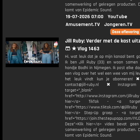
samenwerking of gekregen producten. 
komt van Epidemic Sound.
19-07-2026 07:00
YouTube
Amusement.TV
Jongeren.TV
Jill Ruby: Verder met de kast ui
🩳 ★ Vlog 1463
Hi, wat leuk dat je op mijn kanaal bent ga
Ik ben Jill Ruby (33) en woon samen
hondje Bodhi in Nijmegen. Ik post elke d
een vlog over het wel een wee van mij lev
het leuk vindt kun je abonneren! ✖
contact@jill-ruby.nl ✖ Instagr
target="_blank"
href="http://www.instagram.com/jillrub
hier</a> TikTok - <a target="
href="https://www.tiktok.com/@jilllrub
hier</a> Step-Up groep - <a target
href="https://join.thestepupapp.com/IYL
Deze">Klik hier</a> video bevat geen
samenwerking of gekregen producten. 
komt van Epidemic Sound.