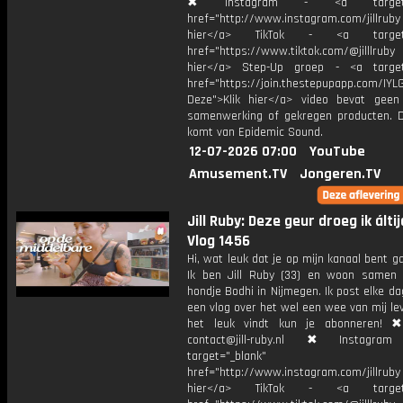
✖ Instagram - <a target="_
href="http://www.instagram.com/jillrub
hier</a> TikTok - <a target="
href="https://www.tiktok.com/@jilllrub
hier</a> Step-Up groep - <a target
href="https://join.thestepupapp.com/IYL
Deze">Klik hier</a> video bevat geen
samenwerking of gekregen producten. 
komt van Epidemic Sound.
12-07-2026 07:00
YouTube
Amusement.TV
Jongeren.TV
Jill Ruby: Deze geur droeg ik álti
Vlog 1456
Hi, wat leuk dat je op mijn kanaal bent ga
Ik ben Jill Ruby (33) en woon samen
hondje Bodhi in Nijmegen. Ik post elke d
een vlog over het wel een wee van mij lev
het leuk vindt kun je abonneren! ✖
contact@jill-ruby.nl ✖ Instagr
target="_blank"
href="http://www.instagram.com/jillrub
hier</a> TikTok - <a target="