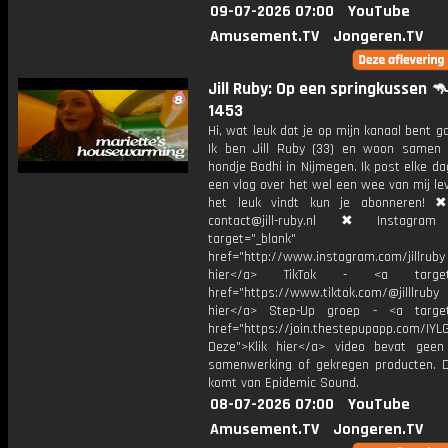
09-07-2026 07:00
YouTube
Amusement.TV
Jongeren.TV
Jill Ruby: Op een springkussen 
1453
Hi, wat leuk dat je op mijn kanaal bent ga
Ik ben Jill Ruby (33) en woon samen
hondje Bodhi in Nijmegen. Ik post elke d
een vlog over het wel een wee van mij lev
het leuk vindt kun je abonneren! ✖
contact@jill-ruby.nl ✖ Instagr
target="_blank"
href="http://www.instagram.com/jillrub
hier</a> TikTok - <a target="
href="https://www.tiktok.com/@jilllrub
hier</a> Step-Up groep - <a target
href="https://join.thestepupapp.com/IYL
Deze">Klik hier</a> video bevat geen
samenwerking of gekregen producten. 
komt van Epidemic Sound.
08-07-2026 07:00
YouTube
Amusement.TV
Jongeren.TV