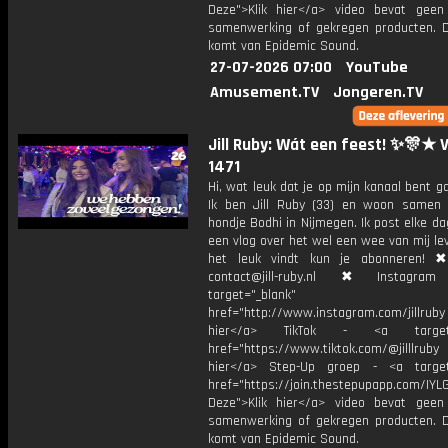
Deze">Klik hier</a> video bevat geen
samenwerking of gekregen producten. 
komt van Epidemic Sound.
27-07-2026 07:00
YouTube
Amusement.TV
Jongeren.TV
Jill Ruby: Wát een feest! ✨🎊★ 
1471
Hi, wat leuk dat je op mijn kanaal bent ga
Ik ben Jill Ruby (33) en woon samen
hondje Bodhi in Nijmegen. Ik post elke d
een vlog over het wel een wee van mij lev
het leuk vindt kun je abonneren! ✖
contact@jill-ruby.nl ✖ Instagr
target="_blank"
href="http://www.instagram.com/jillrub
hier</a> TikTok - <a target="
href="https://www.tiktok.com/@jilllrub
hier</a> Step-Up groep - <a target
href="https://join.thestepupapp.com/IYL
Deze">Klik hier</a> video bevat geen
samenwerking of gekregen producten. 
komt van Epidemic Sound.