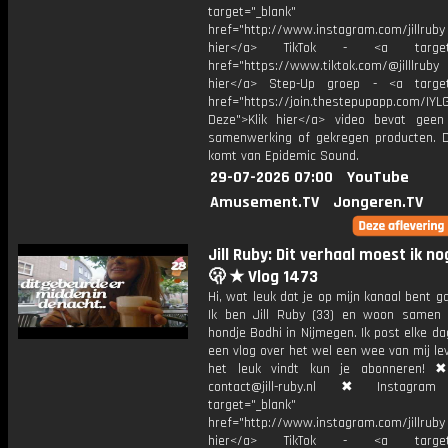
target="_blank"
href="http://www.instagram.com/jillrub
hier</a> TikTok - <a target="
href="https://www.tiktok.com/@jilllrub
hier</a> Step-Up groep - <a target
href="https://join.thestepupapp.com/IYL
Deze">Klik hier</a> video bevat geen
samenwerking of gekregen producten. 
komt van Epidemic Sound.
29-07-2026 07:00
YouTube
Amusement.TV
Jongeren.TV
Jill Ruby: Dit verhaal moest ik no
🫢 ★ Vlog 1473
Hi, wat leuk dat je op mijn kanaal bent ga
Ik ben Jill Ruby (33) en woon samen
hondje Bodhi in Nijmegen. Ik post elke d
een vlog over het wel een wee van mij lev
het leuk vindt kun je abonneren! ✖
contact@jill-ruby.nl ✖ Instagr
target="_blank"
href="http://www.instagram.com/jillrub
hier</a> TikTok - <a target="