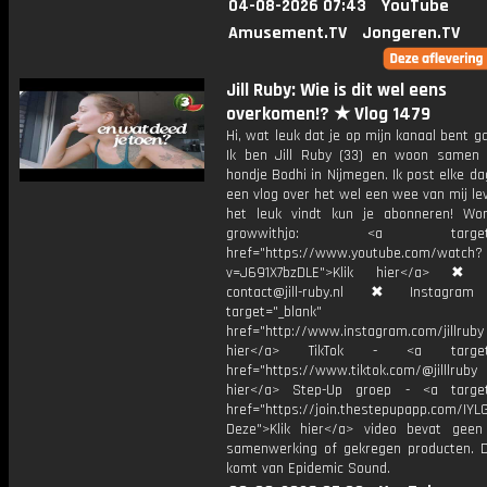
04-08-2026 07:43
YouTube
Amusement.TV
Jongeren.TV
Jill Ruby: Wie is dit wel eens
overkomen!? ★ Vlog 1479
Hi, wat leuk dat je op mijn kanaal bent ga
Ik ben Jill Ruby (33) en woon samen
hondje Bodhi in Nijmegen. Ik post elke d
een vlog over het wel een wee van mij lev
het leuk vindt kun je abonneren! Wo
growwithjo: <a target="_
href="https://www.youtube.com/watch?
v=J691X7bzDLE">Klik hier</a> ✖
contact@jill-ruby.nl ✖ Instagr
target="_blank"
href="http://www.instagram.com/jillrub
hier</a> TikTok - <a target="
href="https://www.tiktok.com/@jilllrub
hier</a> Step-Up groep - <a target
href="https://join.thestepupapp.com/IYL
Deze">Klik hier</a> video bevat geen
samenwerking of gekregen producten. 
komt van Epidemic Sound.