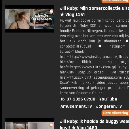
Jill Ruby: Mijn zomercollectie ui
★ Vlog 1461
Hi, wat leuk dat je op mijn kanaal bent ga
Ik ben Jill Ruby (33) en woon samen
hondje Bodhi in Nijmegen. Ik post elke d
een vlog over het wel een wee van mij lev
het leuk vindt kun je abonneren! ✖
contact@jill-ruby.nl ✖ Instagr
target="_blank"
href="http://www.instagram.com/jillrub
hier</a> TikTok - <a target="
href="https://www.tiktok.com/@jilllrub
hier</a> Step-Up groep - <a target
href="https://join.thestepupapp.com/IYL
Deze">Klik hier</a> video bevat geen
samenwerking of gekregen producten. 
komt van Epidemic Sound.
16-07-2026 07:00
YouTube
Amusement.TV
Jongeren.TV
Jill Ruby: Ik haalde de buggy wee
kast! ★ Vlog 1460