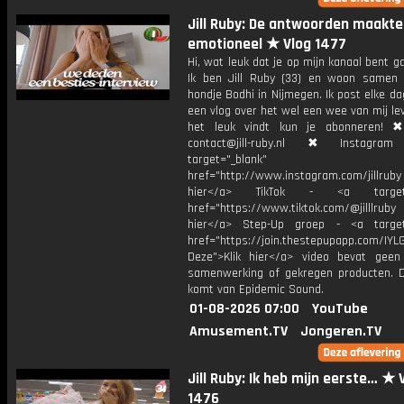
Jill Ruby: De antwoorden maakt
emotioneel ★ Vlog 1477
Hi, wat leuk dat je op mijn kanaal bent ga
Ik ben Jill Ruby (33) en woon samen
hondje Bodhi in Nijmegen. Ik post elke d
een vlog over het wel een wee van mij lev
het leuk vindt kun je abonneren! ✖
contact@jill-ruby.nl ✖ Instagr
target="_blank"
href="http://www.instagram.com/jillrub
hier</a> TikTok - <a target="
href="https://www.tiktok.com/@jilllrub
hier</a> Step-Up groep - <a target
href="https://join.thestepupapp.com/IYL
Deze">Klik hier</a> video bevat geen
samenwerking of gekregen producten. 
komt van Epidemic Sound.
01-08-2026 07:00
YouTube
Amusement.TV
Jongeren.TV
Jill Ruby: Ik heb mijn eerste… ★ 
1476