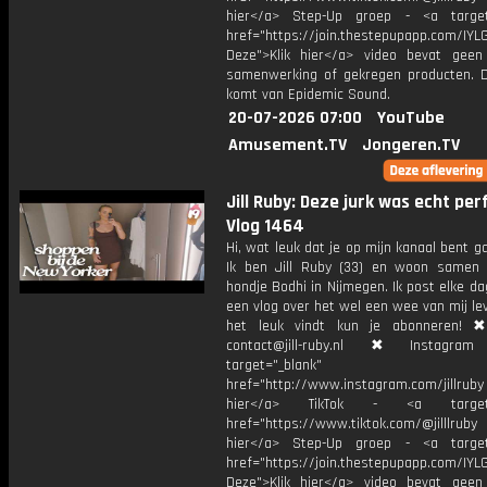
hier</a> Step-Up groep - <a target
href="https://join.thestepupapp.com/IYL
Deze">Klik hier</a> video bevat geen
samenwerking of gekregen producten. 
komt van Epidemic Sound.
20-07-2026 07:00
YouTube
Amusement.TV
Jongeren.TV
Jill Ruby: Deze jurk was echt pe
Vlog 1464
Hi, wat leuk dat je op mijn kanaal bent ga
Ik ben Jill Ruby (33) en woon samen
hondje Bodhi in Nijmegen. Ik post elke d
een vlog over het wel een wee van mij lev
het leuk vindt kun je abonneren! ✖
contact@jill-ruby.nl ✖ Instagr
target="_blank"
href="http://www.instagram.com/jillrub
hier</a> TikTok - <a target="
href="https://www.tiktok.com/@jilllrub
hier</a> Step-Up groep - <a target
href="https://join.thestepupapp.com/IYL
Deze">Klik hier</a> video bevat geen