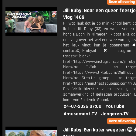
Jill Ruby: Naar een queer feestj
Vlog 1469
Hi, wat leuk dat je op mijn kanaal bent ga
Ik ben Jill Ruby (33) en woon samen
hondje Bodhi in Nijmegen. Ik post elke d
een vlog over het wel een wee van mij lev
het leuk vindt kun je abonneren! ✖
contact@jill-ruby.nl ✖ Instagr
target="_blank"
href="http://www.instagram.com/jillrub
hier</a> TikTok - <a target="
href="https://www.tiktok.com/@jilllrub
hier</a> Step-Up groep - <a target
href="https://join.thestepupapp.com/IYL
Deze">Klik hier</a> video bevat geen
samenwerking of gekregen producten. 
komt van Epidemic Sound.
24-07-2026 07:00
YouTube
Amusement.TV
Jongeren.TV
Jill Ruby: Een kater wegeten 🥱 