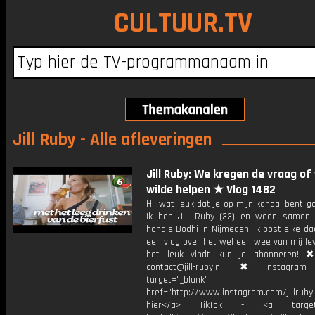
CULTUUR.TV
Jill Ruby - Alle afleveringen
Jill Ruby: We kregen de vraag of
wilde helpen ★ Vlog 1482
Hi, wat leuk dat je op mijn kanaal bent ga
Ik ben Jill Ruby (33) en woon samen
hondje Bodhi in Nijmegen. Ik post elke d
een vlog over het wel een wee van mij lev
het leuk vindt kun je abonneren! ✖
contact@jill-ruby.nl ✖ Instagr
target="_blank"
href="http://www.instagram.com/jillrub
hier</a> TikTok - <a target="