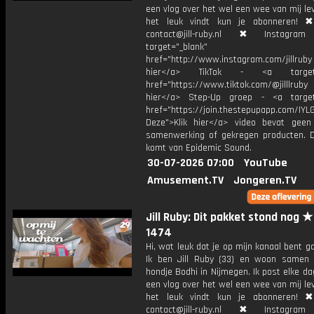
een vlog over het wel een wee van mij lev
het leuk vindt kun je abonneren! ✖
contact@jill-ruby.nl ✖ Instagr
target="_blank"
href="http://www.instagram.com/jillrub
hier</a> TikTok - <a target="
href="https://www.tiktok.com/@jilllrub
hier</a> Step-Up groep - <a target
href="https://join.thestepupapp.com/IYL
Deze">Klik hier</a> video bevat geen
samenwerking of gekregen producten. 
komt van Epidemic Sound.
30-07-2026 07:00
YouTube
Amusement.TV
Jongeren.TV
Jill Ruby: Dit pakket stond nog ★
1474
Hi, wat leuk dat je op mijn kanaal bent ga
Ik ben Jill Ruby (33) en woon samen
hondje Bodhi in Nijmegen. Ik post elke d
een vlog over het wel een wee van mij lev
het leuk vindt kun je abonneren! ✖
contact@jill-ruby.nl ✖ Instagr