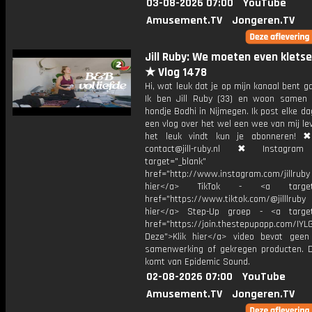
03-08-2026 07:00
YouTube
Amusement.TV
Jongeren.TV
Jill Ruby: We moeten even kletse
★ Vlog 1478
Hi, wat leuk dat je op mijn kanaal bent ga
Ik ben Jill Ruby (33) en woon samen
hondje Bodhi in Nijmegen. Ik post elke d
een vlog over het wel een wee van mij lev
het leuk vindt kun je abonneren! ✖
contact@jill-ruby.nl ✖ Instagr
target="_blank"
href="http://www.instagram.com/jillrub
hier</a> TikTok - <a target="
href="https://www.tiktok.com/@jilllrub
hier</a> Step-Up groep - <a target
href="https://join.thestepupapp.com/IYL
Deze">Klik hier</a> video bevat geen
samenwerking of gekregen producten. 
komt van Epidemic Sound.
02-08-2026 07:00
YouTube
Amusement.TV
Jongeren.TV