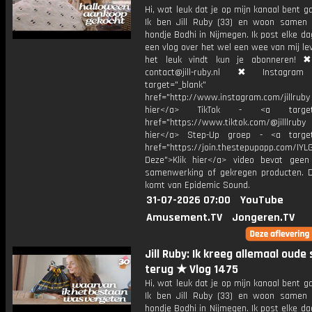
Hi, wat leuk dat je op mijn kanaal bent ga
Ik ben Jill Ruby (33) en woon samen
hondje Bodhi in Nijmegen. Ik post elke d
een vlog over het wel een wee van mij lev
het leuk vindt kun je abonneren! ✖
contact@jill-ruby.nl ✖ Instagr
target="_blank"
href="http://www.instagram.com/jillrub
hier</a> TikTok - <a target="
href="https://www.tiktok.com/@jilllrub
hier</a> Step-Up groep - <a target
href="https://join.thestepupapp.com/IYL
Deze">Klik hier</a> video bevat geen
samenwerking of gekregen producten. 
komt van Epidemic Sound.
31-07-2026 07:00
YouTube
Amusement.TV
Jongeren.TV
Jill Ruby: Ik kreeg allemaal oude 
terug ★ Vlog 1475
Hi, wat leuk dat je op mijn kanaal bent ga
Ik ben Jill Ruby (33) en woon samen
hondje Bodhi in Nijmegen. Ik post elke d