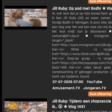
Jill Ruby: Op pad met Bodhi ★ Vl
Hi, wat leuk dat je op mijn kanaal bent ga
Ik ben Jill Ruby (33) en woon samen
hondje Bodhi in Nijmegen. Ik post elke d
een vlog over het wel een wee van mij lev
het leuk vindt kun je abonneren! ✖
contact@jill-ruby.nl ✖ Instagr
target="_blank"
href="http://www.instagram.com/jillrub
hier</a> TikTok - <a target="
href="https://www.tiktok.com/@jilllrub
hier</a> Step-Up groep - <a target
href="https://join.thestepupapp.com/IYL
Deze">Klik hier</a> video bevat geen
samenwerking of gekregen producten. 
komt van Epidemic Sound.
07-07-2026 07:00
YouTube
Amusement.TV
Jongeren.TV
Jill Ruby: Tijdens een shopsessie
ik.. 😮 ★ Vlog 1451
Hi, wat leuk dat je op mijn kanaal bent ga