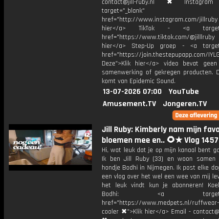
contact@jill-ruby.nl ✖ Instagr
target="_blank"
href="http://www.instagram.com/jillrub
hier</a> TikTok - <a target="
href="https://www.tiktok.com/@jilllrub
hier</a> Step-Up groep - <a target
href="https://join.thestepupapp.com/IYL
Deze">Klik hier</a> video bevat geen
samenwerking of gekregen producten. 
komt van Epidemic Sound.
13-07-2026 07:00
YouTube
Amusement.TV
Jongeren.TV
Jill Ruby: Kimberly nam mijn fav
bloemen mee en.. 🌻★ Vlog 1457
Hi, wat leuk dat je op mijn kanaal bent ga
Ik ben Jill Ruby (33) en woon samen
hondje Bodhi in Nijmegen. Ik post elke d
een vlog over het wel een wee van mij lev
het leuk vindt kun je abonneren! Koe
Bodhi: <a target="_b
href="https://www.medpets.nl/ruffwea
cooler ✖">Klik hier</a> Email - contact@ji