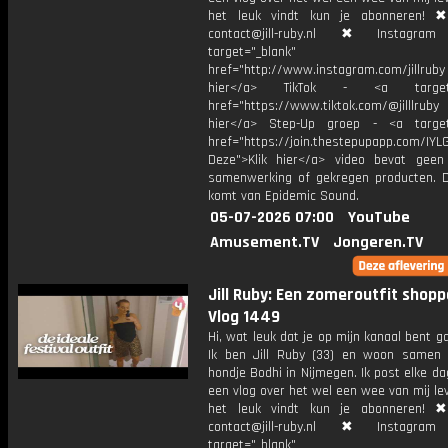
het leuk vindt kun je abonneren! ✖
contact@jill-ruby.nl ✖ Instagr
target="_blank"
href="http://www.instagram.com/jillrub
hier</a> TikTok - <a target="
href="https://www.tiktok.com/@jilllrub
hier</a> Step-Up groep - <a target
href="https://join.thestepupapp.com/IYL
Deze">Klik hier</a> video bevat geen
samenwerking of gekregen producten. 
komt van Epidemic Sound.
05-07-2026 07:00
YouTube
Amusement.TV
Jongeren.TV
Jill Ruby: Een zomeroutfit shop
Vlog 1449
Hi, wat leuk dat je op mijn kanaal bent ga
Ik ben Jill Ruby (33) en woon samen
hondje Bodhi in Nijmegen. Ik post elke d
een vlog over het wel een wee van mij lev
het leuk vindt kun je abonneren! ✖
contact@jill-ruby.nl ✖ Instagr
target="_blank"