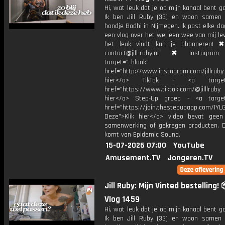
Hi, wat leuk dat je op mijn kanaal bent ga
Ik ben Jill Ruby (33) en woon samen
hondje Bodhi in Nijmegen. Ik post elke d
een vlog over het wel een wee van mij lev
het leuk vindt kun je abonneren! ✖
contact@jill-ruby.nl ✖ Instagr
target="_blank"
href="http://www.instagram.com/jillrub
hier</a> TikTok - <a target="
href="https://www.tiktok.com/@jilllrub
hier</a> Step-Up groep - <a target
href="https://join.thestepupapp.com/IYL
Deze">Klik hier</a> video bevat geen
samenwerking of gekregen producten. 
komt van Epidemic Sound.
15-07-2026 07:00
YouTube
Amusement.TV
Jongeren.TV
Jill Ruby: Mijn Vinted bestelling!
Vlog 1459
Hi, wat leuk dat je op mijn kanaal bent ga
Ik ben Jill Ruby (33) en woon samen