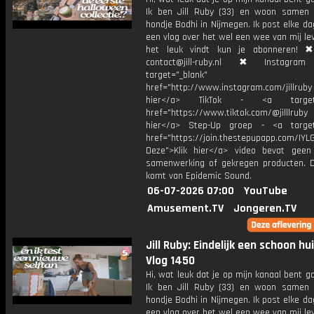
Ik ben Jill Ruby (33) en woon samen
hondje Bodhi in Nijmegen. Ik post elke d
een vlog over het wel een wee van mij lev
het leuk vindt kun je abonneren! ✖
contact@jill-ruby.nl ✖ Instagr
target="_blank"
href="http://www.instagram.com/jillrub
hier</a> TikTok - <a target="
href="https://www.tiktok.com/@jilllrub
hier</a> Step-Up groep - <a target
href="https://join.thestepupapp.com/IYL
Deze">Klik hier</a> video bevat geen
samenwerking of gekregen producten. 
komt van Epidemic Sound.
06-07-2026 07:00
YouTube
Amusement.TV
Jongeren.TV
Jill Ruby: Eindelijk een schoon hu
Vlog 1450
Hi, wat leuk dat je op mijn kanaal bent ga
Ik ben Jill Ruby (33) en woon samen
hondje Bodhi in Nijmegen. Ik post elke d
een vlog over het wel een wee van mij lev