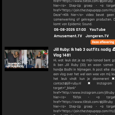
href="https://www.tiktok.com/@jilllrub
hier</a> Step-Up groep - <a target
href="https://join.thestepupapp.com/IYL
Deze">Klik hier</a> video bevat geen
samenwerking of gekregen producten. 
komt van Epidemic Sound.
06-08-2026 07:00
YouTube
Amusement.TV
Jongeren.TV
Jill Ruby: Ik heb 3 outfits nodig 
Vlog 1481
Hi, wat leuk dat je op mijn kanaal bent ga
Ik ben Jill Ruby (33) en woon samen
hondje Bodhi in Nijmegen. Ik post elke d
een vlog over het wel een wee van mij lev
het leuk vindt kun je abonneren! ✖
contact@jill-ruby.nl ✖ Instagr
target="_blank"
href="http://www.instagram.com/jillrub
hier</a> TikTok - <a target="
href="https://www.tiktok.com/@jilllrub
hier</a> Step-Up groep - <a target
href="https://join.thestepupapp.com/IYL