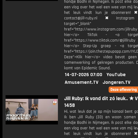
hondje Bodhi in Nijmegen. Ik post elke d
een vlog over het wel een wee van mij lev
het leuk vindt kun je abonneren! ✖
contact@jill-ruby.nl ✖ Instagr
target="_blank"
href="http://www.instagram.com/jillrub
hier</a> TikTok - <a target="
href="https://www.tiktok.com/@jilllrub
hier</a> Step-Up groep - <a target
href="https://join.thestepupapp.com/IYL
Deze">Klik hier</a> video bevat geen
samenwerking of gekregen producten. 
komt van Epidemic Sound.
14-07-2026 07:00
YouTube
Amusement.TV
Jongeren.TV
Jill Ruby: Ik vond dit zó leuk.. ★ 
1458
Hi, wat leuk dat je op mijn kanaal bent ga
Ik ben Jill Ruby (33) en woon samen
hondje Bodhi in Nijmegen. Ik post elke d
een vlog over het wel een wee van mij lev
het leuk vindt kun je abonneren! ✖