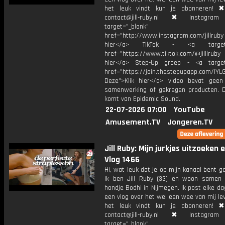
het leuk vindt kun je abonneren! ✖
contact@jill-ruby.nl ✖ Instagr
target="_blank"
href="http://www.instagram.com/jillrub
hier</a> TikTok - <a target="
href="https://www.tiktok.com/@jilllrub
hier</a> Step-Up groep - <a target
href="https://join.thestepupapp.com/IYL
Deze">Klik hier</a> video bevat geen
samenwerking of gekregen producten. 
komt van Epidemic Sound.
22-07-2026 07:00
YouTube
Amusement.TV
Jongeren.TV
Jill Ruby: Mijn jurkjes uitzoeken 
Vlog 1466
Hi, wat leuk dat je op mijn kanaal bent ga
Ik ben Jill Ruby (33) en woon samen
hondje Bodhi in Nijmegen. Ik post elke d
een vlog over het wel een wee van mij lev
het leuk vindt kun je abonneren! ✖
contact@jill-ruby.nl ✖ Instagr
target="_blank"