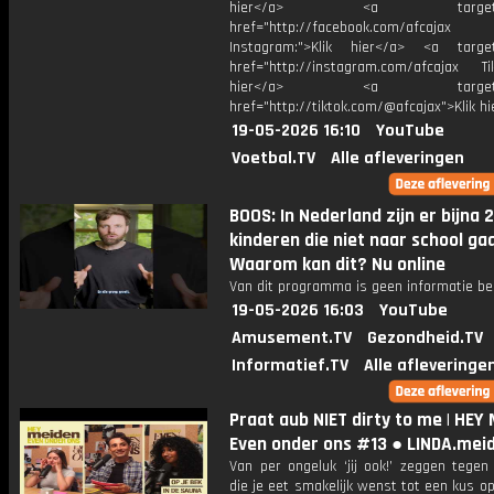
hier</a> <a target="_
href="http://facebook.com/afcajax
Instagram:">Klik hier</a> <a target
href="http://instagram.com/afcajax TikT
hier</a> <a target="_
href="http://tiktok.com/@afcajax">Klik h
19-05-2026 16:10
YouTube
Voetbal.TV
Alle afleveringen
BOOS: In Nederland zijn er bijna 
kinderen die niet naar school ga
Waarom kan dit? Nu online
Van dit programma is geen informatie be
19-05-2026 16:03
YouTube
Amusement.TV
Gezondheid.TV
Informatief.TV
Alle afleveringe
Praat aub NIET dirty to me | HEY 
Even onder ons #13 ● LINDA.mei
Van per ongeluk ‘jij ook!’ zeggen tegen
die je eet smakelijk wenst tot een kus 