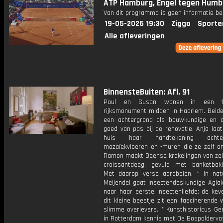
ATP Hamburg, Engel tegen Humb
Van dit programma is geen informatie be
19-05-2026 19:30
Ziggo
Sporte
Alle afleveringen
BinnensteBuiten: Afl. 91
Paul en Susan wonen in een 17
rijksmonument midden in Haarlem. Beid
een achtergrond als bouwkundige en
goed van pas bij de renovatie. Anja laat
huis haar handtekening ach
mozaïekvloeren en -muren die ze zelf on
Ramon maakt Deense krakelingen van ze
croissantdeeg, gevuld met banketbak
Met daarop verse aardbeien. * In nat
Meijendel gaat insectendeskundige Aglai
naar haar eerste insectenliefde: de kev
dit kleine beestje zit een fascinerende 
slimme overlevers. * Kunsthistoricus Ge
in Rotterdam kennis met De Bospoldervo