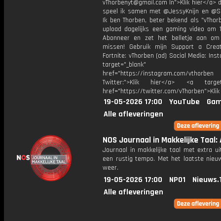
vThorbenyt@gmail.com In">Klik hier</a> 
speel ik samen met @JessyKnijn en @Sa
Ik ben Thorben, beter bekend als "vThor
upload dagelijks een gaming video om 1
Abonneer en zet het belletje aan om
missen! Gebruik mijn Support a Crea
Fortnite: vThorben (ad) Social Media: Ins
target="_blank"
href="https://instagram.com/vthorben
Twitter:">Klik hier</a> <a target=
href="https://twitter.com/vThorben">Klik
19-05-2026 17:00
YouTube
Gam
Alle afleveringen
NOS Journaal in Makkelijke Taal: 
Journaal in makkelijke taal met extra ui
een rustig tempo. Met het laatste nieu
weer.
19-05-2026 17:00
NPO1
Nieuws.
Alle afleveringen