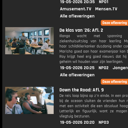
19-05-2026 20:35
NPO1
Amusement.TV
Mensen.TV
Alle afleveringen
De klas van '26: Afl. 2
Illanga wacht met spanning
ziekenhuisuitslag van haar leerling Ma
haar schildklierkanker dusdanig onder co
Marisha goed aan haar examenjaar kan 
Roy krijgt heel erg goed nieuws dat hij
geheim wil houden voor zijn leerlingen.
19-05-2026 20:25
NPO2
Jonger
Alle afleveringen
Down the Road: Afl. 9
De reis loop bijna op z'n einde. In een pra
bij de oceaan sluiten de vrienden hun r
met een activiteit die een absoluut hoog
Letterlijk en figuurlijk, want ze mogen
vliegtuig besturen.
19-05-2026 20:20
NPO3