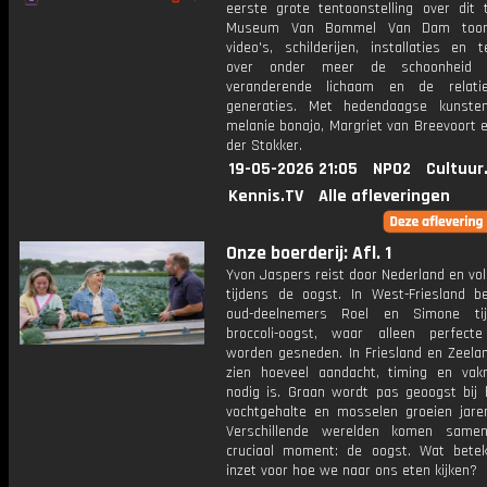
eerste grote tentoonstelling over dit 
Museum Van Bommel Van Dam toont
video's, schilderijen, installaties en 
over onder meer de schoonheid 
veranderende lichaam en de relati
generaties. Met hedendaagse kunste
melanie bonajo, Margriet van Breevoort e
der Stokker.
19-05-2026 21:05
NPO2
Cultuur
Kennis.TV
Alle afleveringen
Onze boerderij: Afl. 1
Yvon Jaspers reist door Nederland en vo
tijdens de oogst. In West-Friesland b
oud-deelnemers Roel en Simone ti
broccoli-oogst, waar alleen perfect
worden gesneden. In Friesland en Zeelan
zien hoeveel aandacht, timing en va
nodig is. Graan wordt pas geoogst bij h
vochtgehalte en mosselen groeien jare
Verschillende werelden komen same
cruciaal moment: de oogst. Wat bete
inzet voor hoe we naar ons eten kijken?