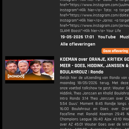
href="https://www.instagram.com/juulm
Instagram">Klik hier</a> Toto: <a targe
href="https://www.instagram.com/dokte
Instagram">Klik hier</a> Jarno: <a targe
href="https://www.instagram.com/jarno
SLAM! Boost">Klik hier</a> Your Life
19-05-2026 17:01
YouTube
Muzi
Alle afleveringen
KOEMAN over ORANJE, KRITIEK G
MEER - GOES, HIDDINK, JANSSEN &
BOULAHROUZ | Rondo
Bekijk hier de uitzending van Rondo van
maandag 18/05/2026 terug. Met deze
onze voetbal talkshow te gast: Wouter G
Hiddink, Theo Janssen en Khalid Boulahr
Intro Rondo 3:14 Theo Janssen over De
5:54 Guus' Moment 8:45 Rondje langs 
16:00 Boulahrouz en Goes over Oran
FaceTime met Ronald Koeman 29:45 N
Champions League 36:40 Ajax 43:10 Wo
over AZ 45:01 Wouter Goes over de kriti