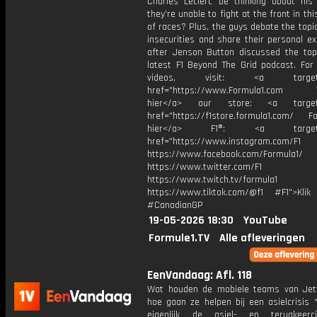
Charles Leclerc be thinking about his 
they’re unable to fight at the front in thi
of races? Plus, the guys debate the topic
insecurities and share their personal e
after Jenson Button discussed the top
latest F1 Beyond The Grid podcast. For
videos, visit: <a target="
href="https://www.Formula1.com Vis
hier</a> our store: <a target=
href="https://f1store.formula1.com/ Fol
hier</a> F1®: <a target="_
href="https://www.instagram.com/F1
https://www.facebook.com/Formula1/
https://www.twitter.com/F1
https://www.twitch.tv/formula1
https://www.tiktok.com/@f1 #F1">Klik
#CanadianGP
19-05-2026 18:30
YouTube
Formule1.TV
Alle afleveringen
EenVandaag: Afl. 118
Wat houden de mobiele teams van Jet
hoe gaan ze helpen bij een asielcrisis 
eigenlijk de asiel- en terugkeerci