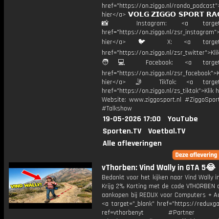
href="https://on.ziggo.nl/rondo_podcast">
hier</a> 𝗩𝗢𝗟𝗚 𝗭𝗜𝗚𝗚𝗢 𝗦𝗣𝗢𝗥𝗧 𝗥𝗔
📸 Instagram: <a target="_
href="https://on.ziggo.nl/zsr_instagram">
hier</a> 🐦 X: <a target="
href="https://on.ziggo.nl/zsr_twitter">Kli
🧑💻 Facebook: <a target="
href="https://on.ziggo.nl/zsr_facebook">K
hier</a> 🤳 TikTok: <a target=
href="https://on.ziggo.nl/zs_tiktok">Klik h
Website: www.ziggosport.nl #ZiggoSpo
#Talkshow
19-05-2026 17:00
YouTube
Sporten.TV
Voetbal.TV
Alle afleveringen
vThorben: Vind Wally in GTA 5😂
Bedankt voor het kijken naar Vind Wally 
Krijg 2% Korting met de code VTHORBEN o
aankopen bij REDUX voor Computers + Ac
<a target="_blank" href="https://reduxg
ref=vthorbenyt #Partner Bu