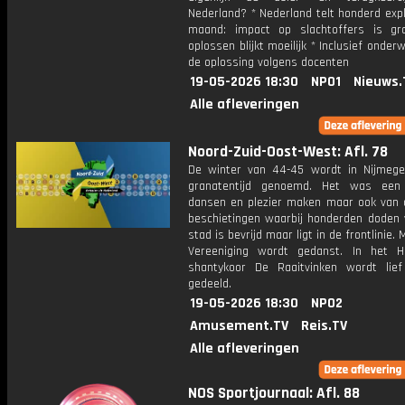
Nederland? * Nederland telt honderd exp
maand: impact op slachtoffers is g
oplossen blijkt moeilijk * Inclusief onderw
de oplossing volgens docenten
19-05-2026 18:30
NPO1
Nieuws.
Alle afleveringen
Noord-Zuid-Oost-West: Afl. 78
De winter van 44-45 wordt in Nijmeg
granatentijd genoemd. Het was een 
dansen en plezier maken maar ook van d
beschietingen waarbij honderden doden v
stad is bevrijd maar ligt in de frontlinie.
Vereeniging wordt gedanst. In het H
shantykoor De Raaitvinken wordt lie
gedeeld.
19-05-2026 18:30
NPO2
Amusement.TV
Reis.TV
Alle afleveringen
NOS Sportjournaal: Afl. 88