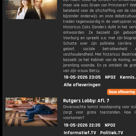
maar wie was Groen van Prinsterer? Wat 
betekend voor de afschaffing van de slav
bijzonder onderwijs en onze debatcultuu
treden tegenwoordig in de voetsporen v
Historicus Coks Donders duikt in het ver
antwoorden. Ze bezoekt zijn geboor
Voorburg en spreekt o.a. met zijn biogra
Schutte over zijn politieke carrière, 
geloof, sociale betrokkenheid 
vasthoudendheid. Met historicus Beatric
bezoekt ze het Kabinet van de Koning, w
jarenlang woonde. En ze ontdekt de grot
van zijn vrouw Betsy.
19-05-2026 23:05
NPO2
Kennis
Alle afleveringen
Rutgers Lobby: Afl. 7
Onverwachte komst noodopvang voor asi
zorgt voor grote toestanden. Hoe i
voorkomen?
19-05-2026 22:35
NPO2
Informatief.TV
Politiek.TV