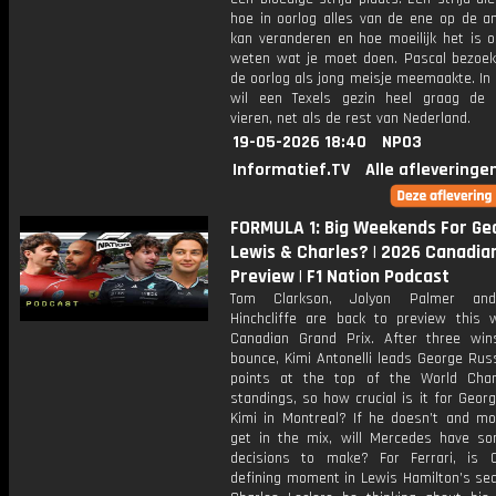
hoe in oorlog alles van de ene op de a
kan veranderen en hoe moeilijk het is 
weten wat je moet doen. Pascal bezoekt 
de oorlog als jong meisje meemaakte. In
wil een Texels gezin heel graag de b
vieren, net als de rest van Nederland.
19-05-2026 18:40
NPO3
Informatief.TV
Alle afleveringe
FORMULA 1: Big Weekends For Ge
Lewis & Charles? | 2026 Canadia
Preview | F1 Nation Podcast
Tom Clarkson, Jolyon Palmer an
Hinchcliffe are back to preview this 
Canadian Grand Prix. After three wi
bounce, Kimi Antonelli leads George Rus
points at the top of the World Cha
standings, so how crucial is it for Geor
Kimi in Montreal? If he doesn’t and m
get in the mix, will Mercedes have s
decisions to make? For Ferrari, is
defining moment in Lewis Hamilton’s sea