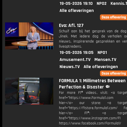
19-05-2026 19:10
NPO2
Kennis.
Alle afleveringen
Eva: Afl. 127
Schuif aan bij het gesprek van de da
Jinek. Met iedere dag de verhalen a
nieuws, inspirerende gesprekken en ve
liveoptredens.
19-05-2026 19:05
NPO1
Amusement.TV
Mensen.TV
Nieuws.TV
Alle afleveringen
FORMULA 1: Millimetres Between
Perfection & Disaster 🤏
For more F1® videos, visit: <a target
href="https://www.Formula1.com Vis
hier</a> our store: <a target=
href="https://f1store.formula1.com/ Fol
hier</a> F1®: <a target="_
href="https://www.instagram.com/F1
https://www.facebook.com/Formula1/