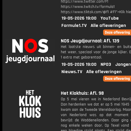
https://www.twitter.com/F1
https://www.twitch.tv/formula1
https://www.tiktok.com/@f1 #F1">Klik hi
19-05-2026 19:00
YouTube
Formule1.TV
Alle afleveringen
NOS Jeugdjournaal: Afl. 139
Het laatste nieuws uit binnen- en buit
het weer, speciaal voor de jonge kijker.
1 extra met gebarentaal.
19-05-2026 19:00
NPO3
Jonger
Nieuws.TV
Alle afleveringen
Het Klokhuis: Afl. 98
Op 5 mei vieren we in Nederland Bevrij
Dan herdenken we dat er op 5 mei 1945 
kwam aan de Tweede Wereldoorlog. Maar
van Nederland was op dat moment 
bevrijd: de Waddeneilanden. Daar ging 
nog enkele weken door. Op Texel vond 
een bloedige strijd plaats. Een strijd die