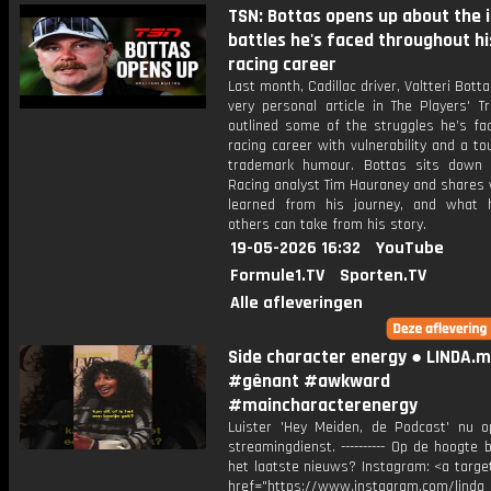
TSN: Bottas opens up about the 
battles he's faced throughout hi
racing career
Last month, Cadillac driver, Valtteri Bott
very personal article in The Players' T
outlined some of the struggles he’s fac
racing career with vulnerability and a to
trademark humour. Bottas sits down
Racing analyst Tim Hauraney and shares 
learned from his journey, and what
others can take from his story.
19-05-2026 16:32
YouTube
Formule1.TV
Sporten.TV
Alle afleveringen
Side character energy ● LINDA.
#gênant #awkward
#maincharacterenergy
Luister 'Hey Meiden, de Podcast' nu o
streamingdienst. ---------- Op de hoogte b
het laatste nieuws? Instagram: <a targe
href="https://www.instagram.com/linda