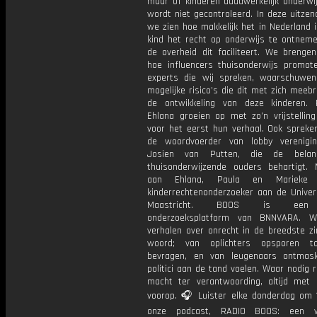
maar of kinderen daadwerkelijk onderwij
wordt niet gecontroleerd. In deze uitzen
we zien hoe makkelijk het in Nederland 
kind het recht op onderwijs te ontnem
de overheid dit faciliteert. We brengen
hoe influencers thuisonderwijs promoten
experts die wij spreken, waarschuwe
mogelijke risico’s die dit met zich meeb
de ontwikkeling van deze kinderen.
Ehlana groeien op met zo’n vrijstellin
voor het eerst hun verhaal. Ook sprek
de woordvoerder van lobby verenigi
Josien van Putten, die de bela
thuisonderwijzende ouders behartigt.
aan Ehlana, Paula en Marieke 
kinderrechtenonderzoeker aan de Univers
Maastricht. BOOS is een 
onderzoeksplatform van BNNVARA. W
verhalen over onrecht in de breedste zi
woord; van oplichters opsporen t
bevragen, en van leugenaars ontmas
politici aan de tand voelen. Waar nodig 
macht ter verantwoording, altijd met 
voorop. 🎧 Luister elke donderdag om 
onze podcast, RADIO BOOS: een we