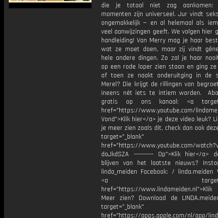
die je totaal niet zag aankomen:
momenten zijn universeel. Jur vindt sek
ongemakkelijk — en al helemaal als iem
veel aanwijzingen geeft. We volgen hier 
handleiding! Van Merry mag je haar best
wat ze moet doen, maar zij vindt gên
hele andere dingen. Zo zal je haar nooit 
op een rode loper zien staan en ging ze
af toen ze naakt onderuitging in de 
Merel? Die krijgt de rillingen van begroe
ineens nét iets te intiem worden. Ab
gratis op ons kanaal: <a target=
href="https://www.youtube.com/lindame
Vond">Klik hier</a> je deze video leuk? Li
je meer zien zoals dit, check dan ook dez
target="_blank"
href="https://www.youtube.com/watch?
daJkdSZA ---------- Op">Klik hier</a> 
blijven van het laatste nieuws? Inst
linda_meiden Facebook: / linda.meiden 
<a target="_bl
href="https://www.lindameiden.nl">Klik
Meer zien? Download de LINDA.meide
target="_blank"
href="https://apps.apple.com/nl/app/lind