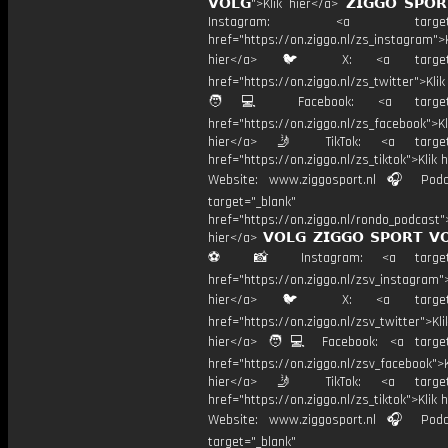
𝗩𝗢𝗟𝗚">Klik hier</a> 𝗭𝗜𝗚𝗚𝗢 𝗦𝗣𝗢
Instagram: <a target="_
href="https://on.ziggo.nl/zs_instagram">K
hier</a> 🐦 X: <a target="
href="https://on.ziggo.nl/zs_twitter">Kli
🧑💻 Facebook: <a target="
href="https://on.ziggo.nl/zs_facebook">Kl
hier</a> 🤳 TikTok: <a target=
href="https://on.ziggo.nl/zs_tiktok">Klik h
Website: www.ziggosport.nl 🎧 Podc
target="_blank"
href="https://on.ziggo.nl/rondo_podcast">
hier</a> 𝗩𝗢𝗟𝗚 𝗭𝗜𝗚𝗚𝗢 𝗦𝗣𝗢𝗥𝗧 𝗩
⚽️ 📸 Instagram: <a target="
href="https://on.ziggo.nl/zsv_instagram">
hier</a> 🐦 X: <a target="
href="https://on.ziggo.nl/zsv_twitter">Kli
hier</a> 🧑💻 Facebook: <a target=
href="https://on.ziggo.nl/zsv_facebook">K
hier</a> 🤳 TikTok: <a target=
href="https://on.ziggo.nl/zs_tiktok">Klik h
Website: www.ziggosport.nl 🎧 Podc
target="_blank"