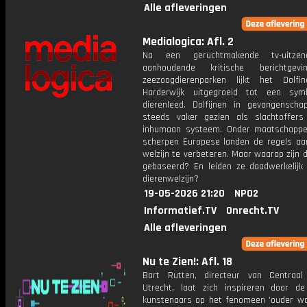
Alle afleveringen
Medialogica: Afl. 2
Na een geruchtmakende tv-uitze
aanhoudende kritische berichtgev
zeezoogdierenparken lijkt het Dolfi
Harderwijk uitgegroeid tot een sym
dierenleed. Dolfijnen in gevangensch
steeds vaker gezien als slachtoffer
inhumaan systeem. Onder maatschappel
scherpen Europese landen de regels a
welzijn te verbeteren. Maar waarop zijn 
gebaseerd? En leiden ze daadwerkelijk
dierenwelzijn?
19-05-2026 21:20
NPO2
Informatief.TV
Onrecht.TV
Alle afleveringen
Nu te Zien!: Afl. 18
Bart Rutten, directeur van Centraa
Utrecht, laat zich inspireren door de
kunstenaars op het fenomeen 'ouder wo