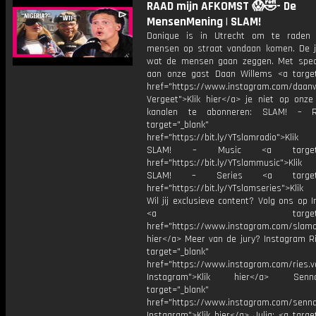
RAAD mijn AFKOMST 😱🤣- De
MensenMening | SLAM!
Danique is in Utrecht om te raden
mensen op straat vandaan komen. De j
wat de mensen gaan zeggen. Met spec
aan onze gast Daan Willems <a target
href="https://www.instagram.com/daanw
Vergeet">Klik hier</a> je niet op onze
kanalen te abonneren: SLAM! – 
target="_blank"
href="https://bit.ly/YTslamradio">Klik
SLAM! – Music <a target="_
href="https://bit.ly/YTslammusic">Klik
SLAM! – Series <a target="
href="https://bit.ly/YTslamseries">Klik
Wil jij exclusieve content? Volg ons op 
<a target="_bl
href="https://www.instagram.com/slamoff
hier</a> Meer van de jury? Instagram Ri
target="_blank"
href="https://www.instagram.com/ries.v
Instagram">Klik hier</a> Se
target="_blank"
href="https://www.instagram.com/senna
Instagram">Klik hier</a> Julia: <a targe