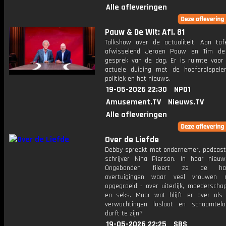
Alle afleveringen
Pauw & De Wit: Afl. 81
Talkshow over de actualiteit. Aan taf
afwisselend Jeroen Pauw en Tim de
gesprek van de dag. Er is ruimte voor
actuele duiding met de hoofdrolspele
politiek en het nieuws.
19-05-2026 22:30
NPO1
Amusement.TV
Nieuws.TV
Alle afleveringen
Over de Liefde
Debby spreekt met ondernemer, podcas
schrijver Nina Pierson. In haar nieu
Ongebonden fileert ze de hard
overtuigingen waar veel vrouwen 
opgegroeid - over uiterlijk, moederschap
en seks. Maar wat blijft er over als 
verwachtingen loslaat en schaamtelo
durft te zijn?
19-05-2026 22:25
SBS