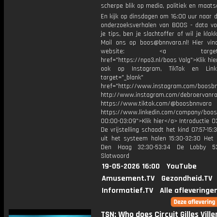
scherpe blik op media, politiek en maatsch
En kijk op dinsdagen om 16:00 uur naar 
onderzoeksverhalen van BOOS - data vo
je tips, ben je slachtoffer of wil je klok
Mail ons op boos@bnnvara.nl! Hier vin
website: <a target="_
href="https://npo3.nl/boos Volg">Klik hi
ook op Instagram, TikTok en Link
target="_blank"
href="http://www.instagram.com/boosb
http://www.instagram.com/debroervanr
https://www.tiktok.com/@boosbnnvara
https://www.linkedin.com/company/boos
00:00-03:09">Klik hier</a> Introductie 0
De vrijstelling schaadt het kind 07:57-15:
uit het systeem halen 15:30-32:30 Het 
Den Haag 32:30-53:34 De Lobby 53:
Slotwoord
19-05-2026 16:00
YouTube
Amusement.TV
Gezondheid.TV
Informatief.TV
Alle afleveringe
TSN: Who does Circuit Gilles Vill