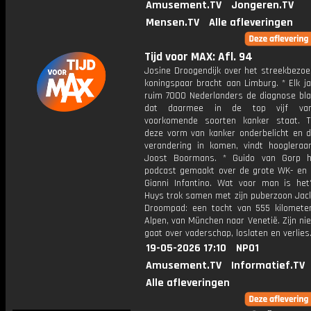
Amusement.TV
Jongeren.TV
Mensen.TV
Alle afleveringen
Tijd voor MAX: Afl. 94
Josine Droogendijk over het streekbezoe
koningspaar bracht aan Limburg. * Elk ja
ruim 7000 Nederlanders de diagnose bla
dat daarmee in de top vijf va
voorkomende soorten kanker staat. To
deze vorm van kanker onderbelicht en 
verandering in komen, vindt hoogleraar
Joost Boormans. * Guido van Gorp h
podcast gemaakt over de grote WK- en 
Gianni Infantino. Wat voor man is he
Huys trok samen met zijn puberzoon Jack
Droompad: een tocht van 555 kilomete
Alpen, van München naar Venetië. Zijn n
gaat over vaderschap, loslaten en verlies
19-05-2026 17:10
NPO1
Amusement.TV
Informatief.TV
Alle afleveringen