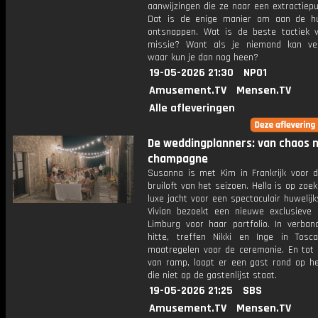
aanwijzingen die ze naar een extractiepu
Dat is de enige manier om aan de h
ontsnappen. Wat is de beste tactiek 
missie? Want als je niemand kan ve
waar kun je dan nog heen?
19-05-2026 21:30
NPO1
Amusement.TV
Mensen.TV
Alle afleveringen
De weddingplanners: van chaos 
champagne
Susanna is met Kim in Frankrijk voor d
bruiloft van het seizoen. Hella is op zoe
luxe jacht voor een spectaculair huwelij
Vivian bezoekt een nieuwe exclusieve l
Limburg voor haar portfolio. In verba
hitte, treffen Nikki en Inge in Tosc
maatregelen voor de ceremonie. En tot
van ramp, loopt er een gast rond op het
die niet op de gastenlijst staat.
19-05-2026 21:25
SBS
Amusement.TV
Mensen.TV