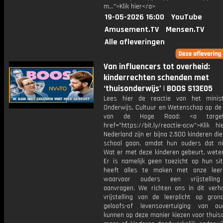
m...">Klik hier</a>
19-05-2026 16:00
YouTube
Amusement.TV
Mensen.TV
Alle afleveringen
Van influencers tot overheid:
kinderrechten schenden met
‘thuisonderwijs’ | BOOS S13E05
Lees hier de reactie van het minis
Onderwijs, Cultuur en Wetenschap op de 
van de Hoge Raad: <a target="
href="https://bit.ly/reactie-ocw">Klik h
Nederland zijn er bijna 2.500 kinderen die
school gaan, omdat hun ouders dat nie
Wat er met deze kinderen gebeurt, weten
Er is namelijk geen toezicht op hun sit
heeft alles te maken met onze leerp
waarvoor ouders een vrijstellin
aanvragen. We richten ons in dit verh
vrijstelling van de leerplicht op gro
geloofs-of levensovertuiging van ou
kunnen op deze manier kiezen voor thuis