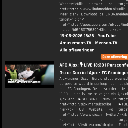
Website:">Klik hier</a> <a target=
href="https://www.lindameiden.nl">Klik
Meer zien? Download de LINDA.meide
target="_blank"
href="https://apps.apple.com/nl/app/lind
meiden/id6480178639">Klik hier</a>
19-05-2026 16:26
YouTube
Amusement.TV
Mensen.TV
Alle afleveringen
AFC Ajax: 🎙️ LIVE 13:30 | Persconf
Oscar García | Ajax - FC Groninge
Ajax-trainer Oscar García staat woens
de pers te woord in aanloop naar het pl
met FC Groningen. De persconferentie 
13:30 uur en is live te volgen via Ajax.n
Ajax App. ►SUBSCRIBE NOW <a target
href="http://ajax.ms/subscribe ►FOL
hier</a> US Website: <a target=
href="https://www.ajax.nl Twitter:">Kli
<a target="_bl
href="http://twitter.com/afcajax Facebo