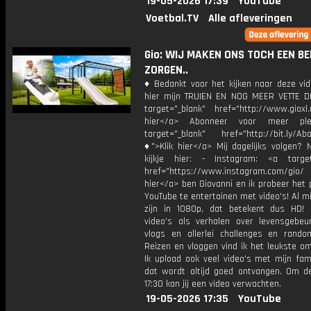
19-05-2026 17:39
YouTube
Voetbal.TV
Alle afleveringen
Gio: WIJ MAKEN ONS TOCH EEN BE
ZORGEN..
♦ Bedankt voor het kijken naar deze vid
hier mijn TRUIEN EN NOG MEER VETTE D
target="_blank" href="http://www.gioxl.
hier</a> Abonneer voor meer ple
target="_blank" href="http://bit.ly/Ab
♦">Klik hier</a> Mij dagelijks volgen?
kijkje hier: - Instagram: <a target
href="https://www.instagram.com/gio/
hier</a> ben Giovanni en ik probeer het 
YouTube te entertainen met video's! Al mi
zijn in 1080p, dat betekent dus HD! 
video's als verhalen over levensgebeur
vlogs en allerlei challenges en rando
Reizen en vloggen vind ik het leukste o
Ik upload ook veel video's met mijn fam
dat wordt altijd goed ontvangen. Om 
17:30 kan jij een video verwachten.
19-05-2026 17:35
YouTube