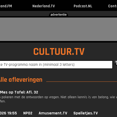
land.FM
Nederland.TV
Podcast.NL
Cont
CULTUUR.TV
lle afleveringen
Mes op Tafel: Afl. 32
 pokeren met de antwoorden op vragen. Niet alleen kennis is van belang, wie 
fen.
026 19:55
NPO2
Amusement.TV
Spelletjes.TV