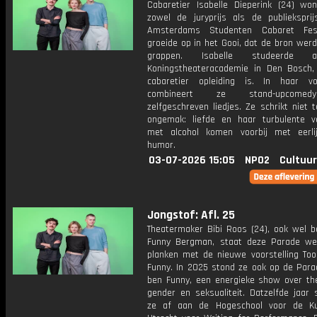
Cabaretier Isabelle Dieperink (24) won
zowel de juryprijs als de publiekspri
Amsterdams Studenten Cabaret Fest
groeide op in het Gooi, dat de bron wer
grappen. Isabelle studeerde
Koningstheateracademie in Den Bosch
cabaretier opleiding is. In haar voo
combineert ze stand-upcome
zelfgeschreven liedjes. Ze schrikt niet 
ongemak: liefde en haar turbulente v
met alcohol komen voorbij met eerli
humor.
03-07-2026 15:05
NPO2
Cultuur
Jongstof: Afl. 25
Theatermaker Bibi Roos (24), ook wel b
Funny Bergman, staat deze Parade w
planken met de nieuwe voorstelling Too
Funny. In 2025 stond ze ook op de Para
ben Funny, een energieke show over th
gender en seksualiteit. Datzelfde jaar 
ze af aan de Hogeschool voor de Ku