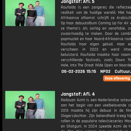
Jongstof: Afl. 5
Roufaida is een zangeres die reflecte
realiteit van de huidige wereld. Met ha
Afrikaanse afkomst schrijft ze Arabisch
Op haar debuutalbum Coming Up For Air 
ze thema's als oorlog en xenofobie, z
zwaarmoedig te maken. Door de combi
popmuziek en haar Noord-Afrikaanse root
Roufaida haar eigen geluid. Haar e
verscheen in 2023 en werd intern
beluisterd. Roufaida maakte haar naam
verschillende festivals, zoals Down T
Hole, Into The Great Wide Open en Noorde
06-02-2026 15:15
NPO2
Cultuur
Jongstof: Afl. 4
Redouan Azmi is een Nederlandse acteur
aan het begin van een veelbelovende car
2013 maakte hij zijn debuut in de fil
Slagersdochter. Zijn bekendheid kreeg hij
rollen in de populaire televisieseries Mo
en Shotgun!. In 2024 speelde Azmi de ho