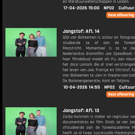
en literatuurwetenschappen in Leiden.
17-04-2026 15:00
NPO2
Cultuur
Jongstof: Afl. 14
QiQi van Boheemen is acteur en fotograa
studeerde ze af aan de Toneela
Maastricht. Momenteel is ze te zi
Nederlandse dramafilm Joe Speedboot, 
haar filmdebuut maakt als PJ, een nieu
het dorp Lomark die al snel verstrengel
het leven van Joe, Fransje en Christof. 
Van Boheemen te zien in theatervoorstel
De Bananengeneratie, Kont en Tatjana.
10-04-2026 14:55
NPO2
Cultuur
Jongstof: Afl. 13
Zorba Huisman is maker en regisseur van
documentaires en film. Sinds ze vier ja
afstudeerde aan de Toneelacademie Ma
heeft ze al twee succesvolle theaterpro