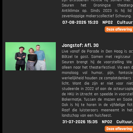
zijn afstuderen richtte hij samen met
Seuren het Groningse theaterge
Antiklimax op. Sinds 2023 is hij li
zevenkoppige makerscollectief Schwung.
07-08-2026 15:20
NPO2
Cultuur
Jongstof: Afl. 30
Live vanaf de Parade in Den Haag is ac
Bötzel te gast. Samen met regisseur
Seuren brengt hij de voorstelling We 
alleen naar het theaterfestival. Via een
monoloog vol humor, pijn, fantas
werkelijkheid houden ze complotdenkers 
licht. Want die zijn er niet voor niet
studeerde in 2022 af aan de acteursople
de HKU in Utrecht en speelde in voorstel
Bakermatje, Tussen de mazen en Saaie
Ook is hij te horen in de vijfdelige fic
Raaf die luisteraars meeneemt in het
landschap van een huisfeest.
31-07-2026 15:35
NPO2
Cultuur