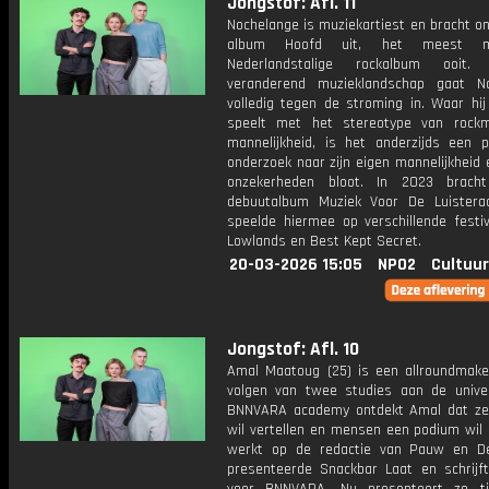
Jongstof: Afl. 11
Nochelange is muziekartiest en bracht o
album Hoofd uit, het meest man
Nederlandstalige rockalbum ooit
veranderend muzieklandschap gaat N
volledig tegen de stroming in. Waar hij
speelt met het stereotype van rock
mannelijkheid, is het anderzijds een pe
onderzoek naar zijn eigen mannelijkheid e
onzekerheden bloot. In 2023 bracht
debuutalbum Muziek Voor De Luistera
speelde hiermee op verschillende festiv
Lowlands en Best Kept Secret.
20-03-2026 15:05
NPO2
Cultuur
Jongstof: Afl. 10
Amal Maatoug (25) is een allroundmake
volgen van twee studies aan de univer
BNNVARA academy ontdekt Amal dat ze
wil vertellen en mensen een podium wil 
werkt op de redactie van Pauw en D
presenteerde Snackbar Laat en schrijf