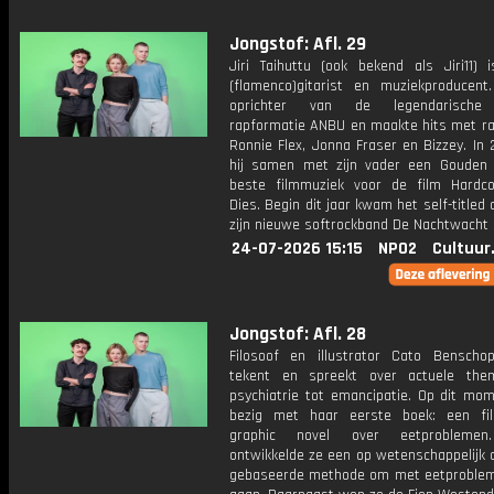
Jongstof: Afl. 29
Jiri Taihuttu (ook bekend als Jiri11) i
(flamenco)gitarist en muziekproducent
oprichter van de legendarische
rapformatie ANBU en maakte hits met ra
Ronnie Flex, Jonna Fraser en Bizzey. In
hij samen met zijn vader een Gouden 
beste filmmuziek voor de film Hardc
Dies. Begin dit jaar kwam het self-titled
zijn nieuwe softrockband De Nachtwacht u
24-07-2026 15:15
NPO2
Cultuur
Jongstof: Afl. 28
Filosoof en illustrator Cato Benschop 
tekent en spreekt over actuele the
psychiatrie tot emancipatie. Op dit mom
bezig met haar eerste boek: een fil
graphic novel over eetproblemen
ontwikkelde ze een op wetenschappelijk 
gebaseerde methode om met eetproble