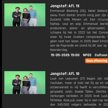
Jongstof: Afl. 19
Emmanuel Boateng (26), beter bekend
away from dante!, bracht vorig jaar zijn
Duizend Volle Manen uit. Een circusw
hiphop, soul en pop. Emmanuel leerde
produceren, piano- en gitaarspelen
schopte hij het in 2022 tot het Conce
waar hij twee stukken componeerde, te
geen noot kan lezen. In 2025 deed Emm
aan de Popronde en stond hij dit jaar op
Noorderslag.
15-05-2026 15:00
NPO2
Cultuur
Jongstof: Afl. 18
Luuk van Leeuwen (27) begon zijn car
YouTuber, maar al snel viel hij op en ro
acteerwereld in. Hij heeft in verschille
gespeeld, zoals Goede Tijden, Slechte 
Verborgen Verleden. In 2020 brak Luuk
TikTokker AkaLuuk, waar hij in een rap 
dan 345.000 volgers behaalde. In 2