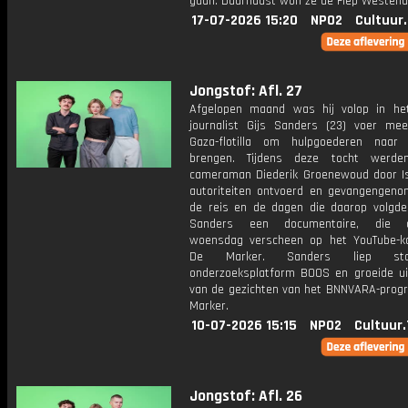
gaan. Daarnaast won ze de Fiep Westendo
17-07-2026 15:20
NPO2
Cultuur
Jongstof: Afl. 27
Afgelopen maand was hij volop in he
journalist Gijs Sanders (23) voer m
Gaza-flotilla om hulpgoederen naar
brengen. Tijdens deze tocht werde
cameraman Diederik Groenewoud door Is
autoriteiten ontvoerd en gevangengeno
de reis en de dagen die daarop volgd
Sanders een documentaire, die a
woensdag verscheen op het YouTube-k
De Marker. Sanders liep st
onderzoeksplatform BOOS en groeide ui
van de gezichten van het BNNVARA-pro
Marker.
10-07-2026 15:15
NPO2
Cultuur
Jongstof: Afl. 26