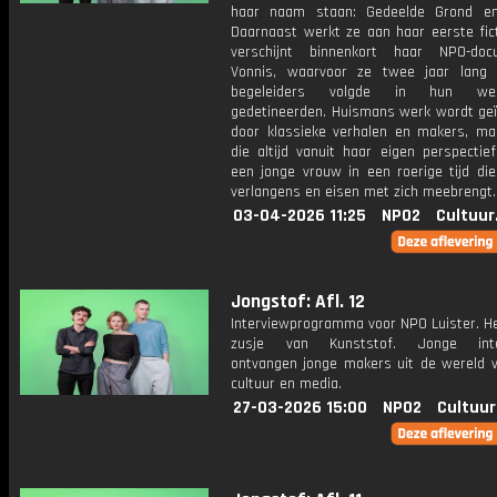
haar naam staan: Gedeelde Grond en
Daarnaast werkt ze aan haar eerste fict
verschijnt binnenkort haar NPO-doc
Vonnis, waarvoor ze twee jaar lang r
begeleiders volgde in hun w
gedetineerden. Huismans werk wordt geï
door klassieke verhalen en makers, maa
die altijd vanuit haar eigen perspectie
een jonge vrouw in een roerige tijd die
verlangens en eisen met zich meebrengt.
03-04-2026 11:25
NPO2
Cultuur
Jongstof: Afl. 12
Interviewprogramma voor NPO Luister. He
zusje van Kunststof. Jonge inte
ontvangen jonge makers uit de wereld v
cultuur en media.
27-03-2026 15:00
NPO2
Cultuur