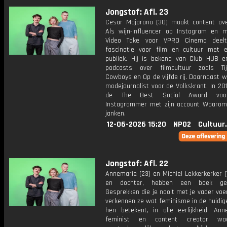
Jongstof: Afl. 23
Cesar Majorana (30) maakt content ov
Als wijn-influencer op Instagram en 
Video Take voor VPRO Cinema deelt 
fascinatie voor film en cultuur met 
publiek. Hij is bekend van Club HUB 
podcasts over filmcultuur zoals Ti
Cowboys en Op de vijfde rij. Daarnaast w
modejournalist voor de Volkskrant. In 20
de The Best Social Award voo
Instagrammer met zijn account Waarom
janken.
12-06-2026 15:20
NPO2
Cultuur
Jongstof: Afl. 22
Annemarie (23) en Michiel Lekkerkerker (
en dochter, hebben een boek ges
Gesprekken die je nooit met je vader vo
verkennen ze wat feminisme in de huidige
hen betekent, in alle eerlijkheid. Ann
feminist en content creator wa