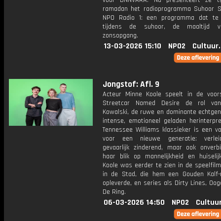
voor BNNVARA. Nu presenteert ze ti
ramadan het radioprogramma Suhoor S
NPO Radio 1: een programma dat te 
tijdens de suhoor, de maaltijd v
zonsopgang.
13-03-2026 15:10
NPO2
Cultuur
Jongstof: Afl. 9
Acteur Minne Koole speelt in de voors
Streetcar Named Desire de rol van
Kowalski, de ruwe en dominante echtgen
intense, emotioneel geladen herinterpre
Tennessee Williams klassieker is een vo
voor een nieuwe generatie: verleid
gevaarlijk zinderend, maar ook onverbid
haar blik op mannelijkheid en huiselij
Koole was eerder te zien in de speelfil
in de Stad, die hem een Gouden Kalf-
opleverde, en series als Dirty Lines, Oo
De Ring.
06-03-2026 14:50
NPO2
Cultuu