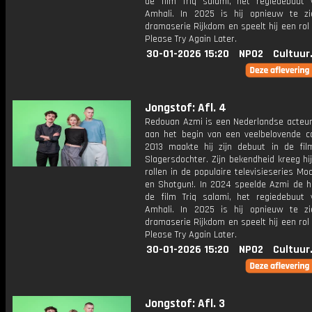
de film Triq salami, het regiedebuut 
Amhali. In 2025 is hij opnieuw te z
dramaserie Rijkdom en speelt hij een rol 
Please Try Again Later.
30-01-2026 15:20
NPO2
Cultuur
Jongstof: Afl. 4
Redouan Azmi is een Nederlandse acteur
aan het begin van een veelbelovende car
2013 maakte hij zijn debuut in de fil
Slagersdochter. Zijn bekendheid kreeg hij
rollen in de populaire televisieseries Mo
en Shotgun!. In 2024 speelde Azmi de ho
de film Triq salami, het regiedebuut 
Amhali. In 2025 is hij opnieuw te z
dramaserie Rijkdom en speelt hij een rol 
Please Try Again Later.
30-01-2026 15:20
NPO2
Cultuur
Jongstof: Afl. 3