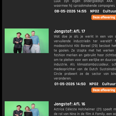
Luuk zijn eigen ondergoedlijn AKA 
waarmee hij spraakmakende campagnes 
08-05-2026 14:55
NPO2
Cultuu
Jongstof: Afl. 17
Wat doe je als je werkt in een van
vervuilende industrieën ter wereld?
modeactivist Kiki Boreel (29) besloot h
te gooien. Ze stopte met het werken 
fashion merken en gebruikt haar zichtba
om te pleiten voor een eerlijke en duur
industrie. Als klimaatambassadeur, sch
medeoprichter van de Dutch Sustainabl
Circle probeert ze de sector van bin
veranderen.
01-05-2026 14:50
NPO2
Cultuur
Jongstof: Afl. 16
Actrice Céleste Holsheimer (21) speelt 
de rol van Nina in de film A Family, een a