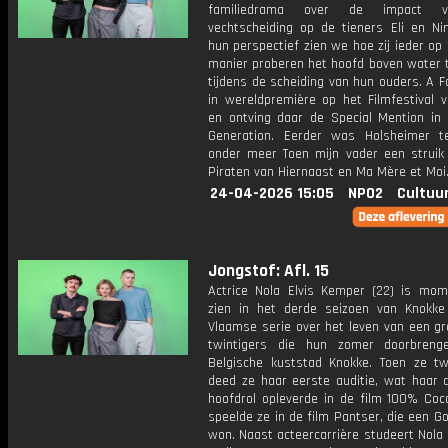
familiedrama over de impact 
vechtscheiding op de tieners Eli en Nin
hun perspectief zien we hoe zij ieder op
manier proberen het hoofd boven water 
tijdens de scheiding van hun ouders. A F
in wereldpremière op het Filmfestival v
en ontving daar de Special Mention in 
Generation. Eerder was Holsheimer t
onder meer Toen mijn vader een struik
Piraten van Hiernaast en Ma Mère et Moi
24-04-2026 15:05
NPO2
Cultuu
Jongstof: Afl. 15
Actrice Nola Elvis Kemper (22) is mom
zien in het derde seizoen van Knokke
Vlaamse serie over het leven van een gr
twintigers die hun zomer doorbreng
Belgische kuststad Knokke. Toen ze t
deed ze haar eerste auditie, wat haar d
hoofdrol opleverde in de film 100% Coco
speelde ze in de film Pantser, die een G
won. Naast acteercarrière studeert Nola E