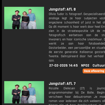
Jongstof: Afl. 8
Olivia Tudor is fotograaf. Gespecialisee
analoge legt ze haar subjecten vas
ongeziene schoonheid of juist in het al
Op dit moment is haar werk door heel En
zien in de straatexpositie Uit de 
fotografisch eerbetoon aan de st
inwoners en haar iconische snackmuur. 
werkt ze aan haar fotoboekde
Gastarbeider, een persoonlijke en visue
de eerste generatie Italiaanse gastarb
Twente. Geïnspireerd door het verhaal
opa.
27-02-2026 14:45
NPO2
Cultuur
Jongstof: Afl. 7
Rosalie Dielesen (27) is journ
programmamaker bij De Balie. Begin
verscheen haar debuutroman Je moe
roman voor iedereen die zich weleens al