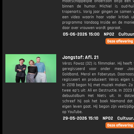
maatschappelijke ondertoon altijd een 
binnen de humor. Michiel is oud-hu
tropenarts. Vorig jaar gingen ze samen 
een video waarin haar vader kritiek u
programma Vandaag Inside en de mani
daar over vrouwen wordt gepraat.
05-06-2026 15:00
NPO2
Cultuur
Jongstof: Afl. 21
Véras Fawaz (32) is filmmaker. Hij heeft 
geregisseerd voor onder meer Joos
Goldband, Merol en Faberyayo. Daarnaast
regisseert en produceert Véras eigen sh
In 2018 begon hij met muziek maken. Zo 
twee ep's uit: Ali en Destructie. In 2023
debuutalbum Het Niets uit. In datze
schreef hij ook het boek Niemand dat 
eigen leven gaat. Hij begon zijn veelzijdig
op YouTube.
29-05-2026 15:10
NPO2
Cultuur