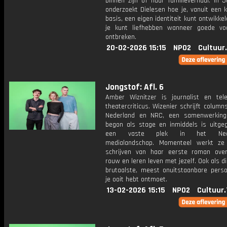
binnen zijn of haar familieverhaal. In 
onderzoekt Dielesen hoe je, vanuit een 
basis, een eigen identiteit kunt ontwikke
je kunt liefhebben wanneer goede vo
ontbreken.
20-02-2026 15:15
NPO2
Cultuur
Jongstof: Afl. 6
Amber Wiznitzer is journalist en tele
theatercriticus. Wizenier schrijft columns
Nederland en NRC, een samenwerking
begon als stage en inmiddels is uitgeg
een vaste plek in het Nede
medialandschap. Momenteel werkt ze
schrijven van haar eerste roman over
rouw en leren leven met jezelf. Ook als die
brutaalste, meest onuitstaanbare perso
je ooit hebt ontmoet.
13-02-2026 15:15
NPO2
Cultuur