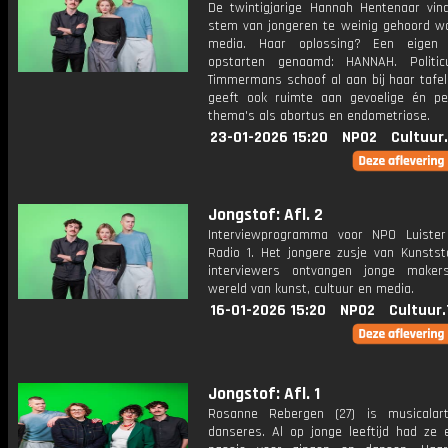
De twintigjarige Hannah Hentenaar vin
stem van jongeren te weinig gehoord wo
media. Haar oplossing? Een eigen 
opstarten genaamd: HANNAH. Politic
Timmermans schoof al aan bij haar tafel
geeft ook ruimte aan gevoelige én per
thema's als abortus en endometriose.
23-01-2026 15:20
NPO2
Cultuur
Jongstof: Afl. 2
Interviewprogramma voor NPO Luiste
Radio 1. Het jongere zusje van Kunstst
interviewers ontvangen jonge maker
wereld van kunst, cultuur en media.
16-01-2026 15:20
NPO2
Cultuur
Jongstof: Afl. 1
Rosanne Rebergen (27) is musicalar
danseres. Al op jonge leeftijd had ze 