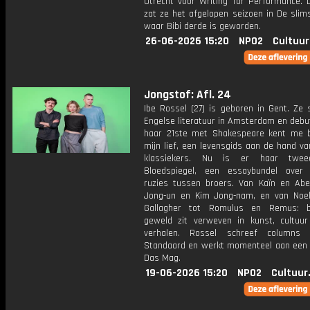
Utrecht voor Writing for Performance. 
zat ze het afgelopen seizoen in De slim
waar Bibi derde is geworden.
26-06-2026 15:20
NPO2
Cultuur
Jongstof: Afl. 24
Ibe Rossel (27) is geboren in Gent. Ze 
Engelse literatuur in Amsterdam en debu
haar 21ste met Shakespeare kent me 
mijn lief, een levensgids aan de hand van
klassiekers. Nu is er haar twe
Bloedspiegel, een essaybundel over 
ruzies tussen broers. Van Kaïn en Abe
Jong-un en Kim Jong-nam, en van Noe
Gallagher tot Romulus en Remus: br
geweld zit verweven in kunst, cultuu
verhalen. Rossel schreef columns
Standaard en werkt momenteel aan een 
Das Mag.
19-06-2026 15:20
NPO2
Cultuur