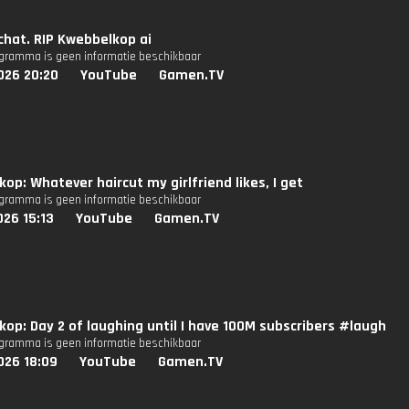
 chat. RIP Kwebbelkop ai
ogramma is geen informatie beschikbaar
026 20:20
YouTube
Gamen.TV
op: Whatever haircut my girlfriend likes, I get
ogramma is geen informatie beschikbaar
26 15:13
YouTube
Gamen.TV
op: Day 2 of laughing until I have 100M subscribers #laugh
ogramma is geen informatie beschikbaar
026 18:09
YouTube
Gamen.TV