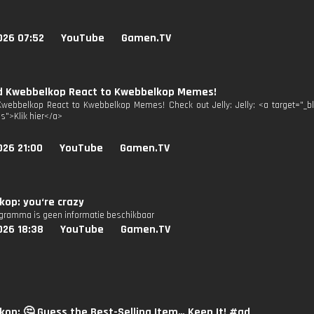
026 07:52
YouTube
Gamen.TV
nd Kwebbelkop React to Kwebbelkop Memes!
Kwebbelkop React to Kwebbelkop Memes! Check out Jelly: Jelly: <a target="_
3s">Klik hier</a>
026 21:00
YouTube
Gamen.TV
op: you‘re crazy
ogramma is geen informatie beschikbaar
026 18:38
YouTube
Gamen.TV
op: 🤔 Guess the Best-Selling Item… Keep It! #ad