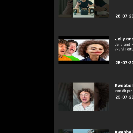
26-07-2
Jelly a
Jelly and 
v=VIyl-FoIt
25-07-2
Kwebbelk
Van dit pr
23-07-2
Kwebbelk