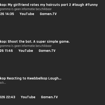
op: My girlfriend rates my haircuts part 2 #laugh #funny
ogramma is geen informatie beschikbaar
026 14:35
YouTube
Gamen.TV
op: Shoot the bat. A super simple game.
ogramma is geen informatie beschikbaar
26 11:46
YouTube
Gamen.TV
kop Reacting to Kwebbelkop Laugh...
ck...
026 22:43
YouTube
Gamen.TV