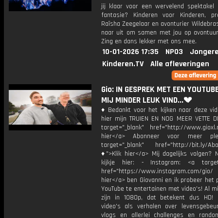
jij klaar voor een wervelend spektakel 
fantasie? Kinderen voor Kinderen, pr
Raïsha Zeegelaar en avonturier Wildebras
naar uit om samen met jou op avontuur
Zing en dans lekker met ons mee.
10-01-2026 17:35
NPO3
Jongere
Kinderen.TV
Alle afleveringen
Gio: IN GESPREK MET EEN YOUTUBE
MIJ MINDER LEUK VIND...💔
♦ Bedankt voor het kijken naar deze vid
hier mijn TRUIEN EN NOG MEER VETTE D
target="_blank" href="http://www.gioxl.
hier</a> Abonneer voor meer ple
target="_blank" href="http://bit.ly/Ab
♦">Klik hier</a> Mij dagelijks volgen?
kijkje hier: - Instagram: <a target
href="https://www.instagram.com/gio/
hier</a> ben Giovanni en ik probeer het 
YouTube te entertainen met video's! Al mi
zijn in 1080p, dat betekent dus HD! 
video's als verhalen over levensgebeur
vlogs en allerlei challenges en rando