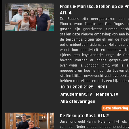
Frans & Mariska, Stellen op de P
Afl. 4
De Bauers zijn neergestreken aan 
Blanca, waar Tooske en Bas Ragas a
gasten zijn gearriveerd. Samen ont
stellen deze nieuwe omgeving: van een b
de beroemde gitaarfabriek om de hoek
potje midgetgolf tijdens de Hollandse b
wordt hun sportiviteit en samenwerki
tijdens een kayaktochtje langs de Co
bovenal worden er goede gesprekken
over waar je vandaan komt, wat je je
meegeeft en hoe je naar de toekomst 
stellen blijken onverwacht veel overeen
hebben met elkaar en er is een bijzondere
10-01-2026 21:25
NPO1
Amusement.TV
Mensen.TV
Alle afleveringen
De Geknipte Gast: Afl. 2
Jarenlang gold Henny Huisman (74) als 
van de Nederlandse amusementstelevi