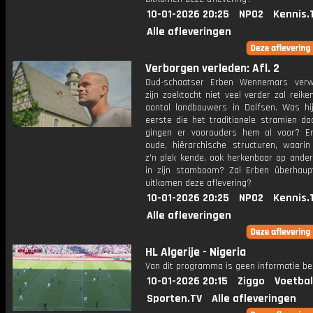
10-01-2026 20:25
NPO2
Kennis.
Alle afleveringen
Verborgen verleden: Afl. 2
Oud-schaatser Erben Wennemars verw
zijn zoektocht niet veel verder zal reik
aantal landbouwers in Dalfsen. Was hi
eerste die het traditionele stramien do
gingen er voorouders hem al voor? En
oude, hiërarchische structuren, waarin
z'n plek kende, ook herkenbaar op ander
in zijn stamboom? Zal Erben überhaup
uitkomen deze aflevering?
10-01-2026 20:25
NPO2
Kennis.
Alle afleveringen
HL Algerije - Nigeria
Van dit programma is geen informatie be
10-01-2026 20:15
Ziggo
Voetbal
Sporten.TV
Alle afleveringen