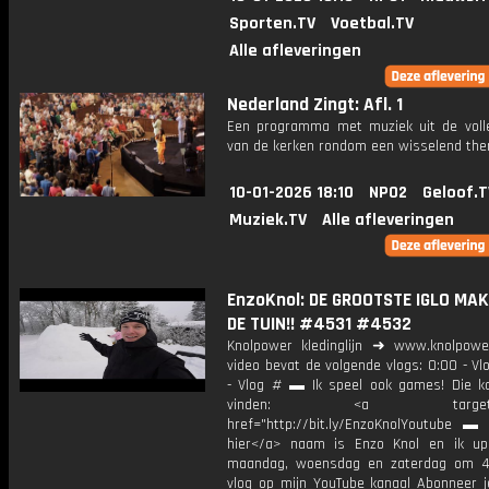
Sporten.TV
Voetbal.TV
Alle afleveringen
Nederland Zingt: Afl. 1
Een programma met muziek uit de voll
van de kerken rondom een wisselend th
10-01-2026 18:10
NPO2
Geloof.T
Muziek.TV
Alle afleveringen
EnzoKnol: DE GROOTSTE IGLO MAK
DE TUIN!! #4531 #4532
Knolpower kledinglijn ➜ www.knolpowe
video bevat de volgende vlogs: 0:00 - V
- Vlog # ▬ Ik speel ook games! Die ka
vinden: <a target="_b
href="http://bit.ly/EnzoKnolYoutube ▬ M
hier</a> naam is Enzo Knol en ik up
maandag, woensdag en zaterdag om 4
vlog op mijn YouTube kanaal Abonneer j