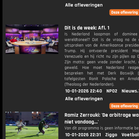
Alle afleveringen
Dit is de week: Afl. 1
Is Nederland koopman of domine
wereldtoneel? Dat is de vraag na de 
uitspraken van de Amerikaanse preside
Trump. Hij ontvoerde president Ma
Venezuela en hij richt nu zijn pijlen op 
Zijn motto: geen vrede zonder kracht,
geweld. Hoe moet Nederland reag
bespreken het met Derk Boswijk 
tafelgasten Ronit Palache en Arnol
(Theoloog der Nederlanden).
10-01-2026 22:40
NPO2
Nieuws.
Alle afleveringen
Ramiz Zerrouki: 'De arbitrage wa
niet vandaag...'
Van dit programma is geen informatie be
10-01-2026 22:31
Ziggo
Voetbal