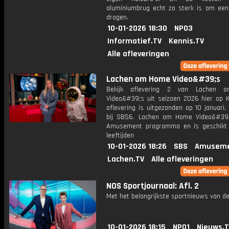
aluminiumbrug echt zo sterk is om ee
dragen.
10-01-2026 18:30
NPO3
Informatief.TV
Kennis.TV
Alle afleveringen
Lachen om Home Video&#39;s
Bekijk aflevering 2 van Lachen
Video&#39;s uit seizoen 2026 hier op K
aflevering is uitgezonden op 10 januari,
bij SBS6. Lachen om Home Video&#39
Amusement programma en is geschikt 
leeftijden
10-01-2026 18:26
SBS
Amuseme
Lachen.TV
Alle afleveringen
NOS Sportjournaal: Afl. 2
Met het belangrijkste sportnieuws van de
10-01-2026 18:15
NPO1
Nieuws.