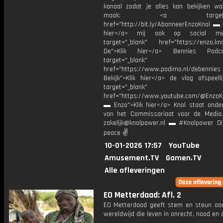
kanaal zodat je alles kan bekijken w
maak: <a target="_b
href="http://bit.ly/AbonneerEnzoKnol ▬ 
hier</a> mij ook op social me
target="_blank" href="https://enzo.kno
De">Klik hier</a> Bennies Podc
target="_blank"
href="https://www.podimo.nl/debennies
Bekijk">Klik hier</a> de vlog afspeelli
target="_blank"
href="https://www.youtube.com/@EnzoKn
▬ Enzo">Klik hier</a> Knol staat onder
van het Commissariaat voor de Media.
zakelijk@knolpower.nl ▬ #Knolpower Di
peace ✌
10-01-2026 17:57
YouTube
Amusement.TV
Gamen.TV
Alle afleveringen
EO Metterdaad: Afl. 2
EO Metterdaad geeft stem en steun a
wereldwijd die leven in onrecht, nood en