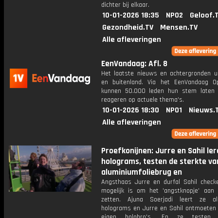
dichter bij elkaar.
10-01-2026 18:35
NPO2
Geloof.
Gezondheid.TV
Mensen.TV
Alle afleveringen
EenVandaag: Afl. 8
Het laatste nieuws en achtergronden ui
en buitenland. Via het EenVandaag Op
kunnen 50.000 leden hun stem laten
reageren op actuele thema's.
10-01-2026 18:30
NPO1
Nieuws.
Alle afleveringen
Proefkonijnen: Jurre en Sahil le
holograms, testen de sterkte va
aluminiumfoliebrug en
Angsthaas Jurre en durfal Sahil check
mogelijk is om het 'angstknopje' aan 
zetten. Ajuna Soerjadi leert ze al
holograms en Jurre en Sahil ontmoeten 
eigen holobro's. En ze testen