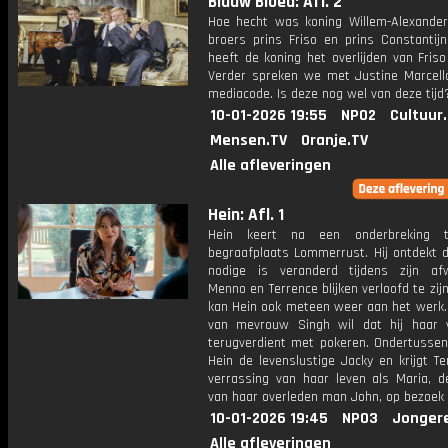
Blauw Bloed: Afl. 2
Hoe hecht was koning Willem-Alexander
broers prins Friso en prins Constantij
heeft de koning het overlijden van Fris
Verder spreken we met Justine Marcell
mediacode. Is deze nog wel van deze tijd
10-01-2026 19:55
NPO2
Cultuur
Mensen.TV
Oranje.TV
Alle afleveringen
Hein: Afl. 1
Hein keert na een onderbreking 
begraafplaats Lommerrust. Hij ontdekt d
nodige is veranderd tijdens zijn afw
Menno en Terrence blijken verloofd te zijn
kan Hein ook meteen weer aan het werk.
van mevrouw Singh wil dat hij haar
terugverdient met pokeren. Ondertusse
Hein de levenslustige Jacky en krijgt T
verrassing van haar leven als Maria, 
van haar overleden man John, op bezoek
10-01-2026 19:45
NPO3
Jonger
Alle afleveringen