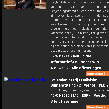
playbackshow en soundmixshow ge
voorlopers van vele talentenja
liedjesprogramma's, waaronder The Voice
zijn tv-carrière stond hij in de spot
drummer van de band Lucifer. De laat
was Huisman tot zijn spijt niet meer 
programma's op televisie te zie
kappersstoel bij Eus blikt hij terug: waar
tomeloze ambitie vandaan en waar gin
koste van? In een openhartig gesprek 
hij het definitieve einde van zijn tv-carri
deze nieuwe fase hem brengt.
10-01-2026 21:20
NPO2
Informatief.TV
Mensen.TV
Nieuws.TV
Alle afleveringen
Vriendenloterij Eredivisie:
Samenvatting FC Twente - PEC Z
Van dit programma is geen informatie be
10-01-2026 21:16
ESPN
Voetbal.
Alle afleveringen