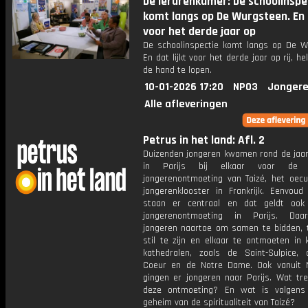
De lerarenkamer: De schoolinspe
komt langs op De Wurgsteen. En d
voor het derde jaar op
De schoolinspectie komt langs op De W
En dat lijkt voor het derde jaar op rij, he
de hand te lopen.
10-01-2026 17:20
NPO3
Jongere
Alle afleveringen
Petrus in het land: Afl. 2
Duizenden jongeren kwamen rond de jaar
in Parijs bij elkaar voor de ja
jongerenontmoeting van Taizé, het oec
jongerenklooster in Frankrijk. Eenvoud 
staan er centraal en dat geldt ook
jongerenontmoeting in Parijs. Da
jongeren naartoe om samen te bidden, t
stil te zijn en elkaar te ontmoeten in 
kathedralen, zoals de Saint-Sulpice,
Coeur en de Notre Dame. Ook vanuit 
gingen er jongeren naar Parijs. Wat tre
deze ontmoeting? En wat is volgens
geheim van de spiritualiteit van Taizé?