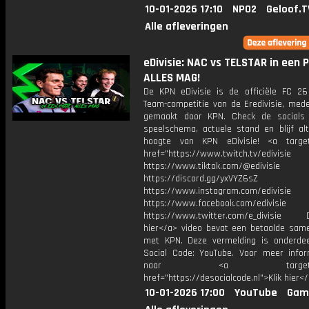
10-01-2026 17:10
NPO2
Geloof.T
Alle afleveringen
eDivisie: NAC vs TELSTAR in een 
ALLES MAG!
De KPN eDivisie is de officiële FC 26
Team-competitie van de Eredivisie, mede
gemaakt door KPN. Check de socials
speelschema, actuele stand en blijf alt
hoogte van KPN eDivisie! <a target
href="https://www.twitch.tv/edivisie
https://www.tiktok.com/@edivisie
https://discord.gg/yxVYZ6sZ
https://www.instagram.com/edivisie
https://www.facebook.com/edivisie
https://www.twitter.com/e_divisie D
hier</a> video bevat een betaalde sam
met KPN. Deze vermelding is onderde
Social Code: YouTube. Voor meer infor
naar <a target="_b
href="https://desocialcode.nl">Klik hier<
10-01-2026 17:00
YouTube
Gam