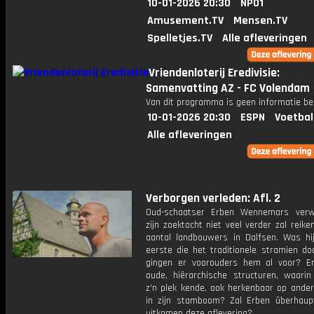
10-01-2026 20:30
NPO1
Amusement.TV
Mensen.TV
Spelletjes.TV
Alle afleveringen
Vriendenloterij Eredivisie:
Samenvatting AZ - FC Volendam
Van dit programma is geen informatie be
10-01-2026 20:30
ESPN
Voetbal
Alle afleveringen
Verborgen verleden: Afl. 2
Oud-schaatser Erben Wennemars verw
zijn zoektocht niet veel verder zal reik
aantal landbouwers in Dalfsen. Was hi
eerste die het traditionele stramien do
gingen er voorouders hem al voor? En
oude, hiërarchische structuren, waarin
z'n plek kende, ook herkenbaar op ander
in zijn stamboom? Zal Erben überhaup
uitkomen deze aflevering?