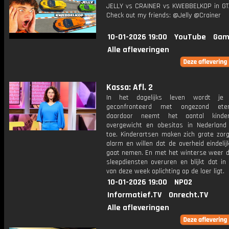
JELLY vs CRAINER vs KWEBBELKOP in GT
Check out my friends: @Jelly @Crainer
10-01-2026 19:00
YouTube
Gam
Alle afleveringen
Kassa: Afl. 2
In het dagelijks leven wordt je 
geconfronteerd met ongezond et
daardoor neemt het aantal kind
overgewicht en obesitas in Nederland 
toe. Kinderartsen maken zich grote zorg
alarm en willen dat de overheid eindeli
gaat nemen. En met het winterse weer d
sleepdiensten overuren en blijkt dat in
van deze week oplichting op de loer ligt.
10-01-2026 19:00
NPO2
Informatief.TV
Onrecht.TV
Alle afleveringen