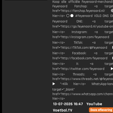
Koop alle officiële Feyenoord-merchandi
Feyenoord Fanshop: <a target="
href="https://fanshop.feyenoord.nl/
hier</a> ⚪️⚫ #Feyenoord VOLG ONS OO
Feyenoord ONE: <a target="
href="https://go.feyenoord.nl/youtube-on
hier</a> Instagram: <a target=
href="http://instagram.com/feyenoord
hier</a> TikTok: <a target="
href="https://TikTok.com/@Feyenoord
hier</a> Facebook: <a target="
href="http://facebook.com/feyenoord
hier</a> X: <a target="_
href="http://twitter.com/feyenoord
hier</a> Threads: <a target="
href="https://www.threads.net/@feyeno
▶️">Klik hier</a> WhatsApp-kan
target="_blank"
href="https://www.whatsapp.com/chann
hier</a>
13-07-2026 16:47
YouTube
Voetbal.TV