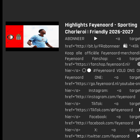
Highlights Feyenoord - Sporting
Charleroi | Friendly 2026-2027
ABONNEER ▶️ <a target="_
href="http://bit.ly/FRabonneer 🛍">Klik
Koop alle officiële Feyenoord-merchandi
Feyenoord Fanshop: <a target="
href="https://fanshop.feyenoord.nl/
hier</a> ⚪️⚫ #Feyenoord VOLG ONS OO
Feyenoord ONE: <a target="
href="https://go.feyenoord.nl/youtube-on
hier</a> Instagram: <a target=
href="http://instagram.com/feyenoord
hier</a> TikTok: <a target="
href="https://TikTok.com/@Feyenoord
hier</a> Facebook: <a target="
href="http://facebook.com/feyenoord
hier</a> X: <a target="_
href="http://twitter.com/feyenoord