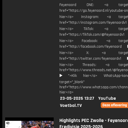
Feyenoord ONE: <a target="
href="https://go.feyenoord.nl/youtube-on
hier</a> Instagram: <a target=
href="http://instagram.com/feyenoordv1
hier</a> TikTok: <a target="
href="https://TikTok.com/@Feyenoordv1
hier</a> Facebook: <a target="
href="http://facebook.com/feyenoord
hier</a> X: <a target="_
href="http://twitter.com/feyenoordv1
hier</a> Threads: <a target="
href="https://www.threads.net/@feyeno
▶️">Klik hier</a> WhatsApp-kan
target="_blank"
href="https://www.whatsapp.com/chann
hier</a>
23-05-2026 13:27
YouTube
Voetbal.TV
Highlights PEC Zwolle - Feyenoord
Eredivisie 2025-2026