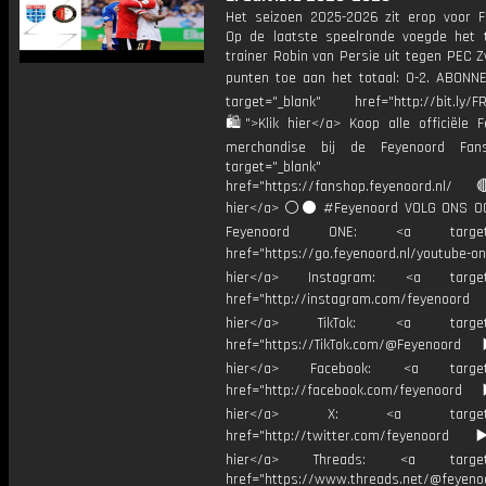
Het seizoen 2025-2026 zit erop voor F
Op de laatste speelronde voegde het
trainer Robin van Persie uit tegen PEC Z
punten toe aan het totaal: 0-2. ABONN
target="_blank" href="http://bit.ly/F
🛍">Klik hier</a> Koop alle officiële F
merchandise bij de Feyenoord Fan
target="_blank"
href="https://fanshop.feyenoord.nl/
hier</a> ⚪️⚫ #Feyenoord VOLG ONS OO
Feyenoord ONE: <a target="
href="https://go.feyenoord.nl/youtube-on
hier</a> Instagram: <a target=
href="http://instagram.com/feyenoord
hier</a> TikTok: <a target="
href="https://TikTok.com/@Feyenoord
hier</a> Facebook: <a target="
href="http://facebook.com/feyenoord
hier</a> X: <a target="_
href="http://twitter.com/feyenoord
hier</a> Threads: <a target="
href="https://www.threads.net/@feyeno