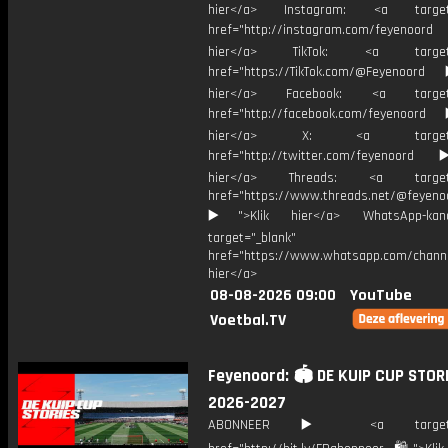
hier</a> Instagram: <a target=
href="http://instagram.com/feyenoord
hier</a> TikTok: <a target="
href="https://TikTok.com/@Feyenoord
hier</a> Facebook: <a target="
href="http://facebook.com/feyenoord
hier</a> X: <a target="_
href="http://twitter.com/feyenoord
hier</a> Threads: <a target="
href="https://www.threads.net/@feyeno
▶️">Klik hier</a> WhatsApp-kan
target="_blank"
href="https://www.whatsapp.com/chann
hier</a>
08-08-2026 09:00
YouTube
Voetbal.TV
Feyenoord: 🏟️ DE KUIP CUP STORI
2026-2027
ABONNEER ▶️ <a target="_