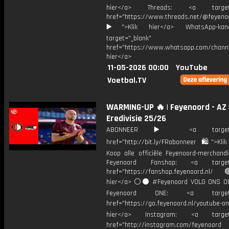
hier</a> Threads: <a target="
href="https://www.threads.net/@feyeno
▶️">Klik hier</a> WhatsApp-kan
target="_blank"
href="https://www.whatsapp.com/chann
hier</a>
11-05-2026 00:00
YouTube
Voetbal.TV
WARMING-UP 🔥 | Feyenoord - AZ 
Eredivisie 25/26
ABONNEER ▶️ <a target="_
href="http://bit.ly/FRabonneer 🛍">Klik
Koop alle officiële Feyenoord-merchandi
Feyenoord Fanshop: <a target="
href="https://fanshop.feyenoord.nl/
hier</a> ⚪️⚫ #Feyenoord VOLG ONS OO
Feyenoord ONE: <a target="
href="https://go.feyenoord.nl/youtube-on
hier</a> Instagram: <a target=
href="http://instagram.com/feyenoord