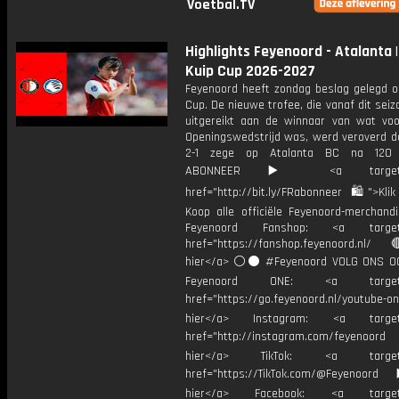
Voetbal.TV
Highlights Feyenoord - Atalanta |
Kuip Cup 2026-2027
Feyenoord heeft zondag beslag gelegd o
Cup. De nieuwe trofee, die vanaf dit sei
uitgereikt aan de winnaar van wat vo
Openingswedstrijd was, werd veroverd da
2-1 zege op Atalanta BC na 120 
ABONNEER ▶️ <a target="_
href="http://bit.ly/FRabonneer 🛍">Klik
Koop alle officiële Feyenoord-merchandi
Feyenoord Fanshop: <a target="
href="https://fanshop.feyenoord.nl/
hier</a> ⚪️⚫ #Feyenoord VOLG ONS OO
Feyenoord ONE: <a target="
href="https://go.feyenoord.nl/youtube-on
hier</a> Instagram: <a target=
href="http://instagram.com/feyenoord
hier</a> TikTok: <a target="
href="https://TikTok.com/@Feyenoord
hier</a> Facebook: <a target="