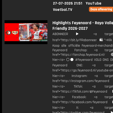
27-07-2026 21:51
YouTube
Voetbal.TV
Highlights Feyenoord - Rayo Vall
Friendly 2026-2027
ABONNEER ▶️ <a target="_
href="http://bit.ly/FRabonneer 🛍">Klik
Koop alle officiële Feyenoord-merchandi
Feyenoord Fanshop: <a target="
href="https://fanshop.feyenoord.nl/
hier</a> ⚪️⚫ #Feyenoord VOLG ONS OO
Feyenoord ONE: <a target="
href="https://go.feyenoord.nl/youtube-on
hier</a> Instagram: <a target=
href="http://instagram.com/feyenoord
hier</a> TikTok: <a target="
href="https://TikTok.com/@Feyenoord
hier</a> Facebook: <a target="
href="http://facebook.com/feyenoord
hier</a> X: <a target="_
href="http://twitter.com/feyenoord