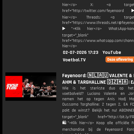
hier</a> X: <a target="_
href="http://twitter.com/feyenoord
hier</a> Threads: <a target="
href="https://www.threads.net/@feyeno
▶️">Klik hier</a> WhatsApp-kan
target="_blank"
href="https://www.whatsapp.com/chann
hier</a>
02-07-2026 17:23
YouTube
Voetbal.TV
Feyenoord: 🇳🇱🇦🇺 VALENTE & 
AHM & TARGHALLINE 🇩🇿🇲🇦 | E
Wie is het sterkste duo op het 
voetbalveld? Luciano Valente en Jo
nemen het op tegen Anis Hadj M
Oussama Targhalline: 2 tegen 2, EA F
pakt de winst? Bekijk het nu! ABONN
target="_blank" href="http://bit.ly/F
🛍">Klik hier</a> Koop alle officiële F
merchandise bij de Feyenoord Fan