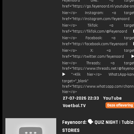
Feyenoord ONE: <a target="
href="https://go.feyenoord.nl/youtube-on
hier</a> Instagram: <a target=
href="http://instagram.com/feyenoord
hier</a> TikTok: <a target="
href="https://TikTok.com/@Feyenoord
hier</a> Facebook: <a target="
href="http://facebook.com/feyenoord
hier</a> X: <a target="_
href="http://twitter.com/feyenoord
hier</a> Threads: <a target="
href="https://www.threads.net/@feyeno
▶️">Klik hier</a> WhatsApp-kan
target="_blank"
href="https://www.whatsapp.com/chann
hier</a>
27-07-2026 22:33
YouTube
Voetbal.TV
Feyenoord: 🗣️ QUIZ NIGHT | Tubiz
STORIES