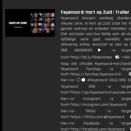
Feyenoord: Hart op Zuid | Trailer
Feyenoord lanceert vandaag (donder
nieuwe serie. In Hart op Zuid staat het 
gevoel centraal en ontleden tientallen 
(het ontstaan van) hun liefde voor de cl
vijfdelige serie gaat wekelijks ee
aflevering online, exclusief te zien op
ONE. ABONNEER ▶️ <a target="
href="http://bit.ly/FRabonneer 🛍">Klik
Koop alle officiële Feyenoord-merchandi
Feyenoord Fanshop: <a target="
href="https://fanshop.feyenoord.nl/
hier</a> ⚪️⚫ #Feyenoord VOLG ONS OO
Feyenoord ONE: <a target="
href="https://go.feyenoord.nl/youtube-on
hier</a> Instagram: <a target=
href="http://instagram.com/feyenoord
hier</a> TikTok: <a target="
href="https://TikTok.com/@Feyenoord
hier</a> Facebook: <a target="
href="http://facebook.com/feyenoord