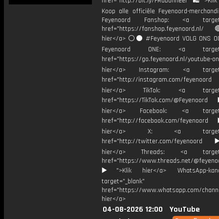
href="http://bit.ly/FRabonneer 🛍">Klik
Koop alle officiële Feyenoord-merchandi
Feyenoord Fanshop: <a target="
href="https://fanshop.feyenoord.nl/
hier</a> ⚪️⚫ #Feyenoord VOLG ONS OO
Feyenoord ONE: <a target="
href="https://go.feyenoord.nl/youtube-on
hier</a> Instagram: <a target=
href="http://instagram.com/feyenoord
hier</a> TikTok: <a target="
href="https://TikTok.com/@Feyenoord
hier</a> Facebook: <a target="
href="http://facebook.com/feyenoord
hier</a> X: <a target="_
href="http://twitter.com/feyenoord
hier</a> Threads: <a target="
href="https://www.threads.net/@feyeno
▶️">Klik hier</a> WhatsApp-kan
target="_blank"
href="https://www.whatsapp.com/chann
hier</a>
04-08-2026 12:00
YouTube