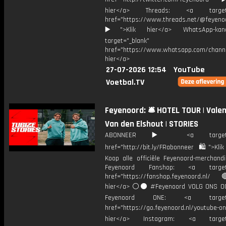
hier</a> Threads: <a target="
href="https://www.threads.net/@feyeno
▶️">Klik hier</a> WhatsApp-kan
target="_blank"
href="https://www.whatsapp.com/chann
hier</a>
27-07-2026 12:54
YouTube
Voetbal.TV
Feyenoord: 🛎️ HOTEL TOUR | Valen
Van den Elshout | STORIES
ABONNEER ▶️ <a target="_
href="http://bit.ly/FRabonneer 🛍">Klik
Koop alle officiële Feyenoord-merchandi
Feyenoord Fanshop: <a target="
href="https://fanshop.feyenoord.nl/
hier</a> ⚪️⚫ #Feyenoord VOLG ONS OO
Feyenoord ONE: <a target="
href="https://go.feyenoord.nl/youtube-on
hier</a> Instagram: <a target=