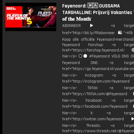
Feyenoord: 🇲🇦 OUSSAMA
TARGHALLINE: Prijsvrij Vakanties '𝐏𝐥
𝐨𝐟 𝐭𝐡𝐞 𝐌𝐨𝐧𝐭𝐡'
ABONNEER ▶️ <a target="_
href="http://bit.ly/FRabonneer 🛍">Klik
Koop alle officiële Feyenoord-merchandi
Feyenoord Fanshop: <a target="
href="https://fanshop.feyenoord.nl/
hier</a> ⚪️⚫ #Feyenoord VOLG ONS OO
Feyenoord ONE: <a target="
href="https://go.feyenoord.nl/youtube-on
hier</a> Instagram: <a target=
href="http://instagram.com/feyenoord
hier</a> TikTok: <a target="
href="https://TikTok.com/@Feyenoord
hier</a> Facebook: <a target="
href="http://facebook.com/feyenoord
hier</a> X: <a target="_
href="http://twitter.com/feyenoord
hier</a> Threads: <a target="
href="https://www.threads.net/@feyeno