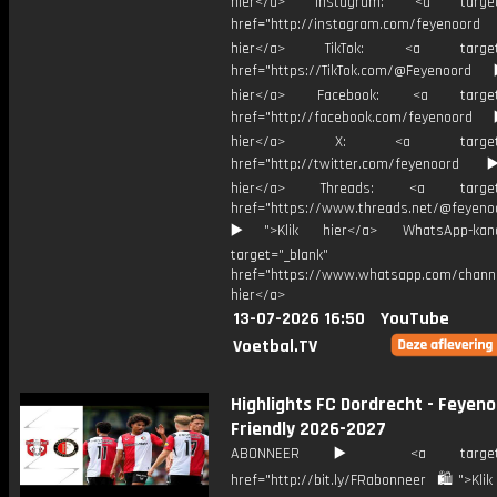
hier</a> Instagram: <a target=
href="http://instagram.com/feyenoord
hier</a> TikTok: <a target="
href="https://TikTok.com/@Feyenoord
hier</a> Facebook: <a target="
href="http://facebook.com/feyenoord
hier</a> X: <a target="_
href="http://twitter.com/feyenoord
hier</a> Threads: <a target="
href="https://www.threads.net/@feyeno
▶️">Klik hier</a> WhatsApp-kan
target="_blank"
href="https://www.whatsapp.com/chann
hier</a>
13-07-2026 16:50
YouTube
Voetbal.TV
Highlights FC Dordrecht - Feyeno
Friendly 2026-2027
ABONNEER ▶️ <a target="_
href="http://bit.ly/FRabonneer 🛍">Klik