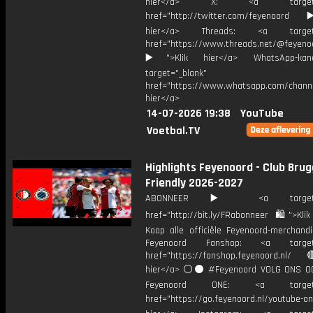
hier</a> X: <a target="_
href="http://twitter.com/feyenoord
hier</a> Threads: <a target="
href="https://www.threads.net/@feyeno
▶️">Klik hier</a> WhatsApp-kan
target="_blank"
href="https://www.whatsapp.com/chann
hier</a>
14-07-2026 19:38
YouTube
Voetbal.TV
Highlights Feyenoord - Club Brug
Friendly 2026-2027
ABONNEER ▶️ <a target="_
href="http://bit.ly/FRabonneer 🛍">Klik
Koop alle officiële Feyenoord-merchandi
Feyenoord Fanshop: <a target="
href="https://fanshop.feyenoord.nl/
hier</a> ⚪️⚫ #Feyenoord VOLG ONS OO
Feyenoord ONE: <a target="
href="https://go.feyenoord.nl/youtube-on