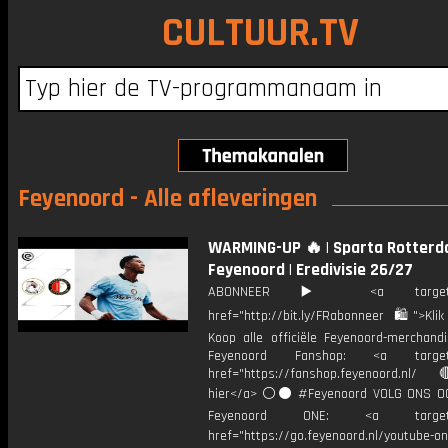
CULTUUR.TV
Feyenoord - Alle afleveringen
WARMING-UP 🔥 | Sparta Rotterd
Feyenoord | Eredivisie 26/27
ABONNEER ▶️ <a target="_
href="http://bit.ly/FRabonneer 🛍">Klik
Koop alle officiële Feyenoord-merchandi
Feyenoord Fanshop: <a target="
href="https://fanshop.feyenoord.nl/
hier</a> ⚪️⚫ #Feyenoord VOLG ONS OO
Feyenoord ONE: <a target="
href="https://go.feyenoord.nl/youtube-on