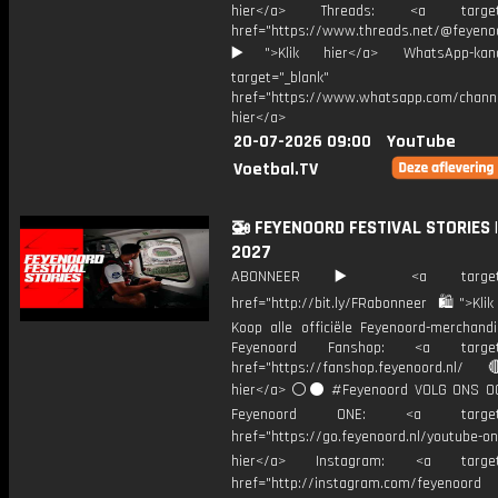
hier</a> Threads: <a target="
href="https://www.threads.net/@feyeno
▶️">Klik hier</a> WhatsApp-kan
target="_blank"
href="https://www.whatsapp.com/chann
hier</a>
20-07-2026 09:00
YouTube
Voetbal.TV
🚁 FEYENOORD FESTIVAL STORIES |
2027
ABONNEER ▶️ <a target="_
href="http://bit.ly/FRabonneer 🛍">Klik
Koop alle officiële Feyenoord-merchandi
Feyenoord Fanshop: <a target="
href="https://fanshop.feyenoord.nl/
hier</a> ⚪️⚫ #Feyenoord VOLG ONS OO
Feyenoord ONE: <a target="
href="https://go.feyenoord.nl/youtube-on
hier</a> Instagram: <a target=
href="http://instagram.com/feyenoord