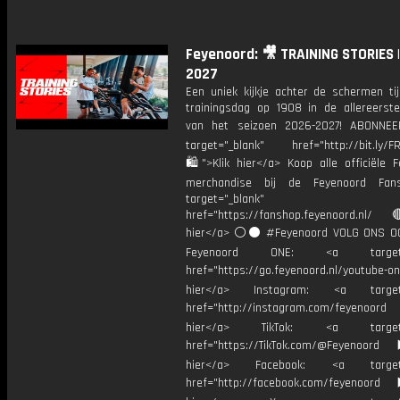
Feyenoord: 🎥 TRAINING STORIES 
2027
Een uniek kijkje achter de schermen ti
trainingsdag op 1908 in de allereerst
van het seizoen 2026-2027! ABONNE
target="_blank" href="http://bit.ly/F
🛍">Klik hier</a> Koop alle officiële F
merchandise bij de Feyenoord Fan
target="_blank"
href="https://fanshop.feyenoord.nl/
hier</a> ⚪️⚫ #Feyenoord VOLG ONS OO
Feyenoord ONE: <a target="
href="https://go.feyenoord.nl/youtube-on
hier</a> Instagram: <a target=
href="http://instagram.com/feyenoord
hier</a> TikTok: <a target="
href="https://TikTok.com/@Feyenoord
hier</a> Facebook: <a target="
href="http://facebook.com/feyenoord