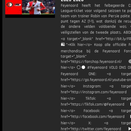
Feyenoord heeft het felbegeerde C
League-ticket voor volgend seizoen te p
team van trainer Robin van Persie pakte
punt tegen AZ (1-1), wat dankzij de res
de andere velden voldoende was 
veiligstellen van de tweede plaats. AB
<a target="_blank" href="http://bit.ly/
🛍">Klik hier</a> Koop alle officiële F
merchandise bij de Feyenoord Fan
target="_blank"
href="https://fanshop.feyenoord.nl/
hier</a> ⚪️⚫ #Feyenoord VOLG ONS OO
Feyenoord ONE: <a target="
href="https://go.feyenoord.nl/youtube-on
hier</a> Instagram: <a target=
href="http://instagram.com/feyenoord
hier</a> TikTok: <a target="
href="https://TikTok.com/@Feyenoord
hier</a> Facebook: <a target="
href="http://facebook.com/feyenoord
hier</a> X: <a target="_
href="http://twitter.com/feyenoord