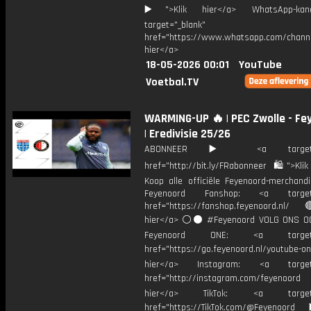
▶️">Klik hier</a> WhatsApp-kan
target="_blank"
href="https://www.whatsapp.com/chann
hier</a>
18-05-2026 00:01
YouTube
Voetbal.TV
WARMING-UP 🔥 | PEC Zwolle - Fe
| Eredivisie 25/26
ABONNEER ▶️ <a target="_
href="http://bit.ly/FRabonneer 🛍">Klik
Koop alle officiële Feyenoord-merchandi
Feyenoord Fanshop: <a target="
href="https://fanshop.feyenoord.nl/
hier</a> ⚪️⚫ #Feyenoord VOLG ONS OO
Feyenoord ONE: <a target="
href="https://go.feyenoord.nl/youtube-on
hier</a> Instagram: <a target=
href="http://instagram.com/feyenoord
hier</a> TikTok: <a target="
href="https://TikTok.com/@Feyenoord