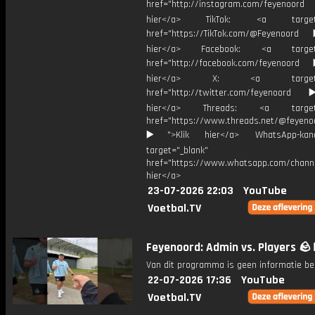
href="http://instagram.com/feyenoord
hier</a> TikTok: <a target="
href="https://TikTok.com/@Feyenoord
hier</a> Facebook: <a target="
href="http://facebook.com/feyenoord
hier</a> X: <a target="_
href="http://twitter.com/feyenoord
hier</a> Threads: <a target="
href="https://www.threads.net/@feyeno
▶️">Klik hier</a> WhatsApp-kan
target="_blank"
href="https://www.whatsapp.com/chann
hier</a>
23-07-2026 22:03
YouTube
Voetbal.TV
Feyenoord: Admin vs. Players 🪨
Van dit programma is geen informatie be
22-07-2026 17:36
YouTube
Voetbal.TV