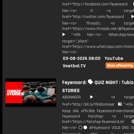
href="http://facebook.com/feyenoord
hier</a> X: <a target="_
href="http://twitter.com/feyenoord
hier</a> Threads: <a target="
href="https://www.threads.net/@feyeno
▶️">Klik hier</a> WhatsApp-kan
target="_blank"
href="https://www.whatsapp.com/chann
hier</a>
03-08-2026 08:00
YouTube
Voetbal.TV
Feyenoord: 🗣️ QUIZ NIGHT | Tubiz
STORIES
ABONNEER ▶️ <a target="_
href="http://bit.ly/FRabonneer 🛍">Klik
Koop alle officiële Feyenoord-merchandi
Feyenoord Fanshop: <a target="
href="https://fanshop.feyenoord.nl/
hier</a> ⚪️⚫ #Feyenoord VOLG ONS OO