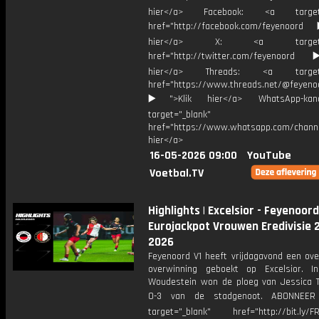
hier</a> Facebook: <a target="
href="http://facebook.com/feyenoord
hier</a> X: <a target="_
href="http://twitter.com/feyenoord
hier</a> Threads: <a target="
href="https://www.threads.net/@feyeno
▶️">Klik hier</a> WhatsApp-kan
target="_blank"
href="https://www.whatsapp.com/chann
hier</a>
16-05-2026 09:00
YouTube
Voetbal.TV
Highlights | Excelsior - Feyenoord 
Eurojackpot Vrouwen Eredivisie 
2026
Feyenoord V1 heeft vrijdagavond een ove
overwinning geboekt op Excelsior. I
Woudestein won de ploeg van Jessica 
0-3 van de stadgenoot. ABONNEE
target="_blank" href="http://bit.ly/F