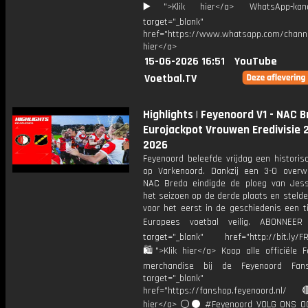
▶️">Klik hier</a> WhatsApp-kan
target="_blank"
href="https://www.whatsapp.com/chann
hier</a>
15-06-2026 16:51
YouTube
Voetbal.TV
Highlights | Feyenoord V1 - NAC B
Eurojackpot Vrouwen Eredivisie 
2026
Feyenoord beleefde vrijdag een historis
op Varkenoord. Dankzij een 3-0 overw
NAC Breda eindigde de ploeg van Jess
het seizoen op de derde plaats en steld
voor het eerst in de geschiedenis een t
Europees voetbal veilig. ABONNE
target="_blank" href="http://bit.ly/F
🛍">Klik hier</a> Koop alle officiële F
merchandise bij de Feyenoord Fan
target="_blank"
href="https://fanshop.feyenoord.nl/
hier</a> ⚪️⚫ #Feyenoord VOLG ONS OO