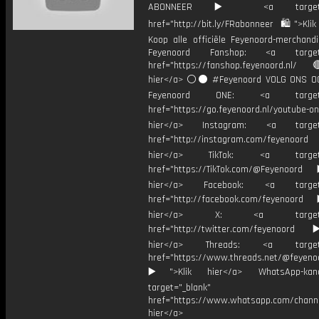
ABONNEER ▶️ <a target="_
href="http://bit.ly/FRabonneer 🛍">Klik
Koop alle officiële Feyenoord-merchandi
Feyenoord Fanshop: <a target="
href="https://fanshop.feyenoord.nl/
hier</a> ⚪️⚫ #Feyenoord VOLG ONS OO
Feyenoord ONE: <a target="
href="https://go.feyenoord.nl/youtube-on
hier</a> Instagram: <a target=
href="http://instagram.com/feyenoord
hier</a> TikTok: <a target="
href="https://TikTok.com/@Feyenoord
hier</a> Facebook: <a target="
href="http://facebook.com/feyenoord
hier</a> X: <a target="_
href="http://twitter.com/feyenoord
hier</a> Threads: <a target="
href="https://www.threads.net/@feyeno
▶️">Klik hier</a> WhatsApp-kan
target="_blank"
href="https://www.whatsapp.com/chann
hier</a>