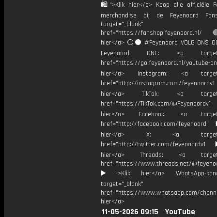
🛍">Klik hier</a> Koop alle officiële F
merchandise bij de Feyenoord Fan
target="_blank"
href="https://fanshop.feyenoord.nl/
hier</a> ⚪️⚫ #Feyenoord VOLG ONS OO
Feyenoord ONE: <a target="
href="https://go.feyenoord.nl/youtube-on
hier</a> Instagram: <a target=
href="http://instagram.com/feyenoordv1
hier</a> TikTok: <a target="
href="https://TikTok.com/@Feyenoordv1
hier</a> Facebook: <a target="
href="http://facebook.com/feyenoord
hier</a> X: <a target="_
href="http://twitter.com/feyenoordv1
hier</a> Threads: <a target="
href="https://www.threads.net/@feyeno
▶️">Klik hier</a> WhatsApp-kan
target="_blank"
href="https://www.whatsapp.com/chann
hier</a>
11-05-2026 09:15
YouTube