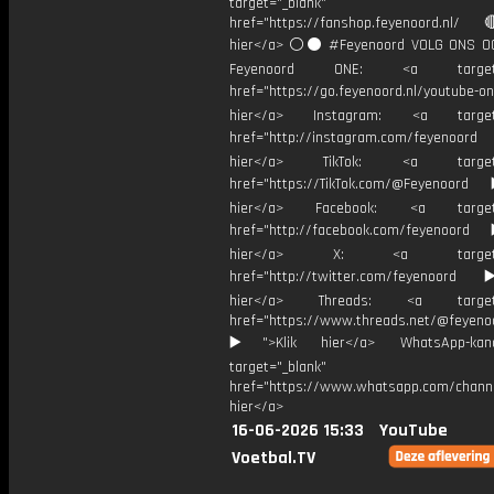
target="_blank"
href="https://fanshop.feyenoord.nl/
hier</a> ⚪️⚫ #Feyenoord VOLG ONS OO
Feyenoord ONE: <a target="
href="https://go.feyenoord.nl/youtube-on
hier</a> Instagram: <a target=
href="http://instagram.com/feyenoord
hier</a> TikTok: <a target="
href="https://TikTok.com/@Feyenoord
hier</a> Facebook: <a target="
href="http://facebook.com/feyenoord
hier</a> X: <a target="_
href="http://twitter.com/feyenoord
hier</a> Threads: <a target="
href="https://www.threads.net/@feyeno
▶️">Klik hier</a> WhatsApp-kan
target="_blank"
href="https://www.whatsapp.com/chann
hier</a>
16-06-2026 15:33
YouTube
Voetbal.TV