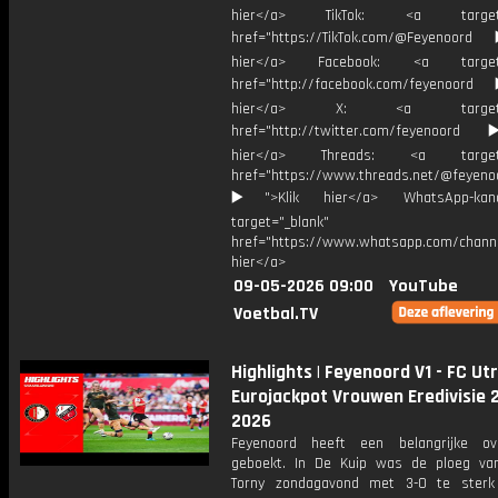
hier</a> TikTok: <a target="
href="https://TikTok.com/@Feyenoord
hier</a> Facebook: <a target="
href="http://facebook.com/feyenoord
hier</a> X: <a target="_
href="http://twitter.com/feyenoord
hier</a> Threads: <a target="
href="https://www.threads.net/@feyeno
▶️">Klik hier</a> WhatsApp-kan
target="_blank"
href="https://www.whatsapp.com/chann
hier</a>
09-05-2026 09:00
YouTube
Voetbal.TV
Highlights | Feyenoord V1 - FC Utr
Eurojackpot Vrouwen Eredivisie 
2026
Feyenoord heeft een belangrijke ov
geboekt. In De Kuip was de ploeg va
Torny zondagavond met 3-0 te sterk