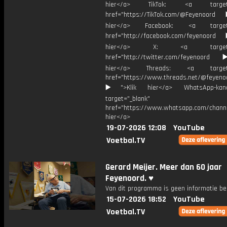
hier</a> TikTok: <a target="
href="https://TikTok.com/@Feyenoord
hier</a> Facebook: <a target="
href="http://facebook.com/feyenoord
hier</a> X: <a target="_
href="http://twitter.com/feyenoord
hier</a> Threads: <a target="
href="https://www.threads.net/@feyeno
▶️">Klik hier</a> WhatsApp-kan
target="_blank"
href="https://www.whatsapp.com/chann
hier</a>
19-07-2026 12:08
YouTube
Voetbal.TV
Gerard Meijer. Meer dan 60 jaar
Feyenoord. ♥️
Van dit programma is geen informatie be
15-07-2026 18:52
YouTube
Voetbal.TV