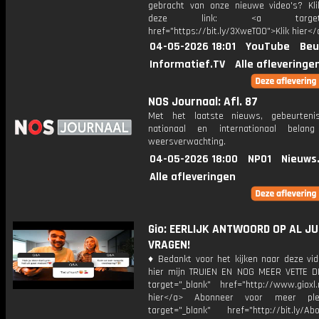
gebracht van onze nieuwe video's? Kl
deze link: <a target="_
href="https://bit.ly/3XweTO0">Klik hier</
04-05-2026 18:01
YouTube
Beu
Informatief.TV
Alle afleveringe
NOS Journaal: Afl. 87
Met het laatste nieuws, gebeurteni
nationaal en internationaal bela
weersverwachting.
04-05-2026 18:00
NPO1
Nieuws
Alle afleveringen
Gio: EERLIJK ANTWOORD OP AL JU
VRAGEN!
♦ Bedankt voor het kijken naar deze vid
hier mijn TRUIEN EN NOG MEER VETTE D
target="_blank" href="http://www.gioxl.
hier</a> Abonneer voor meer ple
target="_blank" href="http://bit.ly/Ab