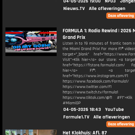
04-05-2026 19:00
NPO3
Jonger
Nieuws.TV
Alle afleveringen
FORMULA 1: Radio Rewind | 2026 
Grand Prix
Listen in to 19 minutes of frantic team 
the Miami Grand Prix! For more F1® videos,
target="_blank" href="https://www.For
Visit">Klik hier</a> our store: <a targe
href="https://f1store.formula1.com/ Fol
hier</a> F1®: <a target="_
href="https://www.instagram.com/F1
https://www.facebook.com/Formula1/
https://www.twitter.com/F1
https://www.twitch.tv/formula1
https://www.tiktok.com/@f1 #F1">Klik
#MiamiGP
04-05-2026 18:43
YouTube
Formule1.TV
Alle afleveringen
Het Klokhuis: Afl. 87