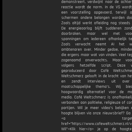
demonstreert, verdwijnt naar de achter
reactie wordt de norm. In de VS word
een voorstelling opgevoerd, terwijl 
schermen andere belangen worden doo
Zoals altijd werkt afleiding nog steeds
De energieoorlog blijft sudderen zon
doorbraken, maar wel met voort
spanningen om iedereen afhankelijk t
Zoals verwacht neemt AI het w
ambtenaren over. Minder gedoe, mind
die ergens maar wat van vinden. Veel tege
zogenaamd onverwachts. Maar voor
volgens hetzelfde script. Deze 
geproduceerd door Café Weltschme
Weltschmerz gelooft in de kracht van he
en zendt interviews uit over 
maatschappelijke thema's. Wij bi
hoogwaardig alternatief voor de ma
media. Café Weltschmerz is onafhankelij
verbonden aan politieke, religieuze of c
partijen. Wil je meer video's bekijken
hoogte blijven via onze nieuwsbrief? Ga
<a target="_bl
href="https://www.cafeweltschmerz.nl/v
Wil">Klik hier</a> je op de hoogt