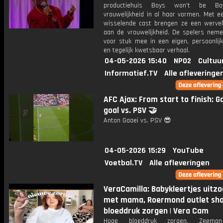
productiehuis Boys won't be Bo
vrouwelijkheid in al haar vormen. Met e
wisselende cast brengen ze een werve
aan de vrouwelijkheid. De spelers neme
voor stuk mee in een eigen, persoonlijk
en tegelijk kwetsbaar verhaal.
04-05-2026 15:40
NPO2
Cultuu
Informatief.TV
Alle afleveringe
AFC Ajax: From start to finish: G
goal vs. PSV 🤝
Anton Gaaei vs. PSV 😎
04-05-2026 15:29
YouTube
Voetbal.TV
Alle afleveringen
VeraCamilla: Babykleertjes uitz
met mama, Roermond outlet sh
bloeddruk zorgen | Vera Cam
Hoge bloeddruk zorgen, Zeeman 