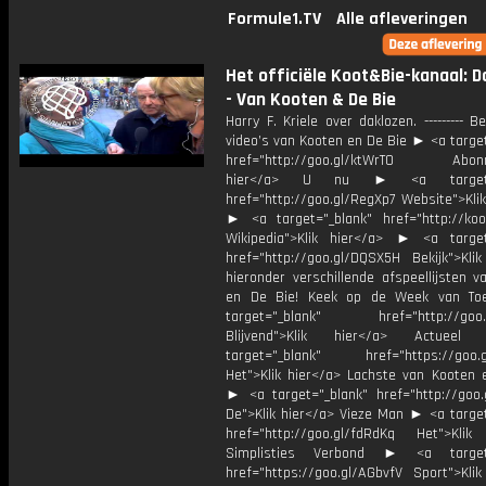
Formule1.TV
Alle afleveringen
Het officiële Koot&Bie-kanaal: 
- Van Kooten & De Bie
Harry F. Kriele over daklozen. --------- B
video’s van Kooten en De Bie ► <a targe
href="http://goo.gl/ktWrT0 Abonne
hier</a> U nu ► <a target="
href="http://goo.gl/RegXp7 Website">Kli
► <a target="_blank" href="http://koot
Wikipedia">Klik hier</a> ► <a target
href="http://goo.gl/DQSX5H Bekijk">Klik
hieronder verschillende afspeellijsten 
en De Bie! Keek op de Week van T
target="_blank" href="http://goo.g
Blijvend">Klik hier</a> Actue
target="_blank" href="https://goo.
Het">Klik hier</a> Lachste van Kooten 
► <a target="_blank" href="http://goo.
De">Klik hier</a> Vieze Man ► <a target
href="http://goo.gl/fdRdKq Het">Klik
Simplisties Verbond ► <a target=
href="https://goo.gl/AGbvfV Sport">Klik