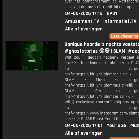
over het bombardement op Rotterdam
cast van de musical treedt bij ons op.
04-05-2026 17:15
NPO1
Amusement.TV
Informatief.TV
Alle afleveringen
Danique hoorde 's nachts voets
#ghoststories 😵💀 | SLAM! #po
Wat zou jij gedaan hebben? Vergeet j
onze YouTube-kanalen te abonneren: SLAM
<a target="_bl
href="https://bit.ly/YTslamradio">Klik
SLAM! – Music <a target="_
href="https://bit.ly/YTslammusic">Klik
SLAM! – Series <a target="
href="https://bit.ly/YTslamseries">Klik
Wil jij exclusieve content? Volg ons op 
<a target="_bl
href="https://www.instagram.com/slamoff
hier</a> SLAM! Boost Your Life
04-05-2026 17:01
YouTube
Muz
Alle afleveringen