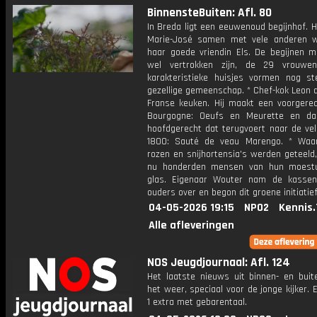
BinnensteBuiten: Afl. 80
In Breda ligt een eeuwenoud begijnhof. 
Marie-José samen met vele anderen 
haar goede vriendin Els. De begijnen 
wel vertrokken zijn, de 29 vrouwe
karakteristieke huisjes vormen nog s
gezellige gemeenschap. * Chef-kok Leon d
Franse keuken. Hij maakt een voorgerec
Bourgogne: Oeufs en Meurette en da
hoofdgerecht dat terugvoert naar de vel
1800: Sauté de veau Marengo. * Waa
rozen en snijhortensia's werden geteeld
nu honderden mensen van hun moestu
glas. Eigenaar Wouter nam de kassen
ouders over en begon dit groene initiatief
04-05-2026 19:15
NPO2
Kennis.
Alle afleveringen
NOS Jeugdjournaal: Afl. 124
Het laatste nieuws uit binnen- en buit
het weer, speciaal voor de jonge kijker.
1 extra met gebarentaal.