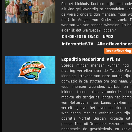
Op het Klokhuis Kantoor blijkt de tande
elk kind gelijkwaardig te behandelen. Va
de wereld anders dan mensen, maar wa
dan? In Vragen van Kinderen zoekt P
waarom we van tanden wisselen. En ho
eigenlijk dat we 'Oeps?', gapen?
04-05-2026 18:40
NPO3
Informatief.TV
Alle afleveringe
Expeditie Nederland: Afl. 18
Steeds minder mensen kunnen nog u
ervaring vertellen over de Tweede Were
Maar de littekens van deze oorlog zijn 
aanwezig in de straten om ons heen. O
waar mensen woonden, werkten en h
leidden, totdat alles veranderde. Jo
maakte als achtjarige jongen het bom
van Rotterdam mee. Langs plekken i
vertelt hij over het leven als kind in oo
Wat begon met de verhalen van zijn
operatie Market Garden, groeide ui
passie. Teun uit Groesbeek verzamelt vo
onderzoekt de geschiedenis en zoek