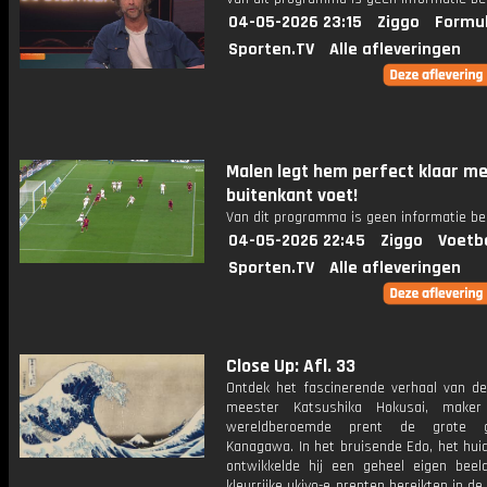
04-05-2026 23:15
Ziggo
Formul
Sporten.TV
Alle afleveringen
Malen legt hem perfect klaar m
buitenkant voet!
Van dit programma is geen informatie be
04-05-2026 22:45
Ziggo
Voetb
Sporten.TV
Alle afleveringen
Close Up: Afl. 33
Ontdek het fascinerende verhaal van d
meester Katsushika Hokusai, make
wereldberoemde prent de grote 
Kanagawa. In het bruisende Edo, het huid
ontwikkelde hij een geheel eigen beeldt
kleurrijke ukiyo-e prenten bereikten in d