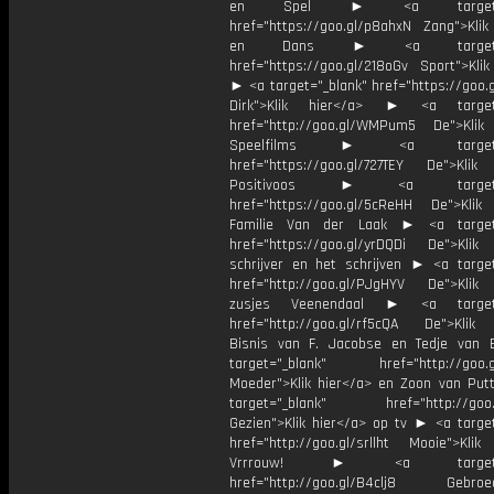
en Spel ► <a target="_
href="https://goo.gl/p8ahxN Zang">Klik
en Dans ► <a target="_
href="https://goo.gl/218oGv Sport">Klik
► <a target="_blank" href="https://goo.
Dirk">Klik hier</a> ► <a target=
href="http://goo.gl/WMPum5 De">Klik
Speelfilms ► <a target="_
href="https://goo.gl/727TEY De">Klik
Positivoos ► <a target="_
href="https://goo.gl/5cReHH De">Klik
Familie Van der Laak ► <a target=
href="https://goo.gl/yrDQDi De">Klik
schrijver en het schrijven ► <a target
href="http://goo.gl/PJgHYV De">Klik
zusjes Veenendaal ► <a target=
href="http://goo.gl/rf5cQA De">Klik
Bisnis van F. Jacobse en Tedje van
target="_blank" href="http://goo.g
Moeder">Klik hier</a> en Zoon van Pu
target="_blank" href="http://goo.g
Gezien">Klik hier</a> op tv ► <a target
href="http://goo.gl/srllht Mooie">Klik
Vrrrouw! ► <a target="_
href="http://goo.gl/B4clj8 Gebroed