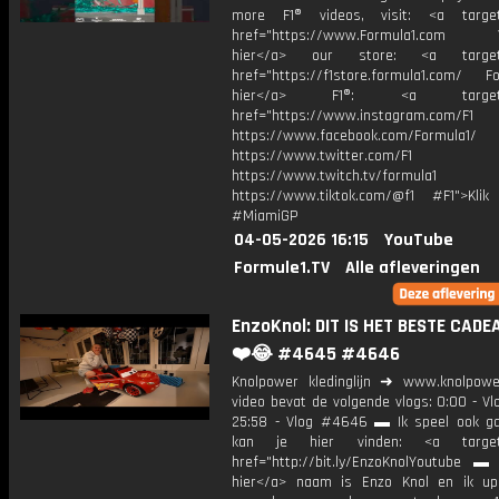
more F1® videos, visit: <a target=
href="https://www.Formula1.com Vis
hier</a> our store: <a target=
href="https://f1store.formula1.com/ Fol
hier</a> F1®: <a target="_
href="https://www.instagram.com/F1
https://www.facebook.com/Formula1/
https://www.twitter.com/F1
https://www.twitch.tv/formula1
https://www.tiktok.com/@f1 #F1">Klik
#MiamiGP
04-05-2026 16:15
YouTube
Formule1.TV
Alle afleveringen
EnzoKnol: DIT IS HET BESTE CADE
❤️😂 #4645 #4646
Knolpower kledinglijn ➜ www.knolpowe
video bevat de volgende vlogs: 0:00 - V
25:58 - Vlog #4646 ▬ Ik speel ook g
kan je hier vinden: <a target=
href="http://bit.ly/EnzoKnolYoutube ▬ M
hier</a> naam is Enzo Knol en ik up