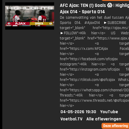
AFC Ajax: TEN (!) Goals 😱 | Highli
Ajax O14 - Sparta O14
De samenvatting van het duel tussen Aj
Sparta O14. #AjaxO14 ►SUBSCRIB
target="_blank" href="http://ajax.ms/
►FOLLOW">Klik hier</a> US Webs
target="_blank" href="https://www.ajax.n
hier</a> <a target="_
href="https://x.com/AFCAjax Facebo
hier</a> <a target="_
href="http://facebook.com/afcajax
Instagram:">Klik hier</a> <a target
href="http://instagram.com/afcajax TikT
hier</a> <a target="_
href="http://tiktok.com/@afcajax WhatsA
hier</a> <a target="_
href="https://whatsapp.com/channel/
Threads:">Klik hier</a> <a target=
href="https://www.threads.net/@afcajax
hier</a>
04-05-2026 19:30
YouTube
Voetbal.TV
Alle afleveringen