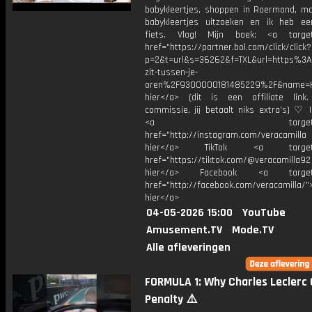
babykleertjes, shoppen in Roermond, m
babykleertjes uitzoeken en ik heb e
fiets. Vlog! Mijn boek: <a target=
href="https://partner.bol.com/click/click?
p=2&t=url&s=36262&f=TXL&url=https%
zit-tussen-je-
oren%2F9300000181485229%2F&name=H
hier</a> (dit is een affiliate link.
commissie, jij betaalt niks extra's) ♡ 
<a target="_bl
href="http://instagram.com/veracamill
hier</a> TikTok <a target="
href="https://tiktok.com/@veracamilla9
hier</a> Facebook <a target="
href="http://facebook.com/veracamilla/">
hier</a>
04-05-2026 15:00
YouTube
Amusement.TV
Mode.TV
Alle afleveringen
FORMULA 1: Why Charles Leclerc 
Penalty ⚠️