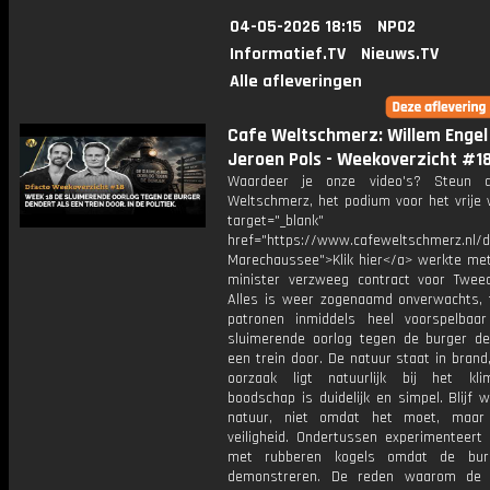
04-05-2026 18:15
NPO2
Informatief.TV
Nieuws.TV
Alle afleveringen
Cafe Weltschmerz: Willem Engel
Jeroen Pols - Weekoverzicht #1
Waardeer je onze video's? Steun 
Weltschmerz, het podium voor het vrije 
target="_blank"
href="https://www.cafeweltschmerz.nl/
Marechaussee">Klik hier</a> werkte met 
minister verzweeg contract voor Twe
Alles is weer zogenaamd onverwachts, t
patronen inmiddels heel voorspelbaar
sluimerende oorlog tegen de burger de
een trein door. De natuur staat in bran
oorzaak ligt natuurlijk bij het kl
boodschap is duidelijk en simpel. Blijf 
natuur, niet omdat het moet, maar
veiligheid. Ondertussen experimenteert 
met rubberen kogels omdat de burge
demonstreren. De reden waarom de b