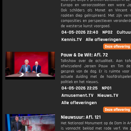
Europa en veroorzaakten een ware Ja
Ook schilders als Monet en Vincent
raakten diep geïnspireerd. Met zijn ver
composities en perspectieven veranderd
de westerse kunst voorgoed.
04-05-2026 22:40
NPO2
Cultuu
Kennis.TV
Alle afleveringen
Pauw & De Wit: Afl. 72
Talkshow over de actualiteit. Aan taf
afwisselend Jeroen Pauw en Tim de
gesprek van de dag. Er is ruimte voor
actuele duiding met de hoofdrolspele
politiek en het nieuws.
04-05-2026 22:25
NPO1
Amusement.TV
Nieuws.TV
Alle afleveringen
Nieuwsuur: Afl. 121
Het Nationaal Monument op de Dam in 
is vannacht beklad met rode verf. We zi