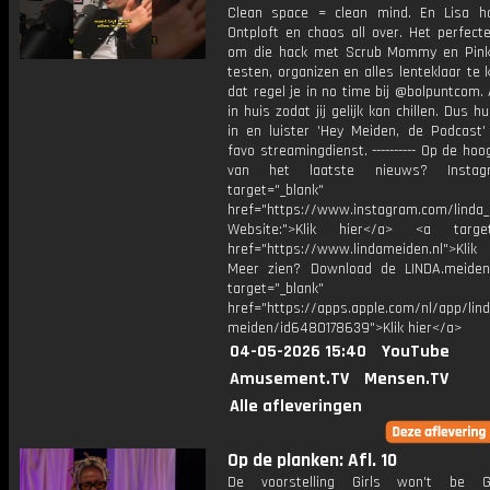
Clean space = clean mind. En Lisa h
Ontploft en chaos all over. Het perfec
om die hack met Scrub Mommy en Pink
testen, organizen en alles lenteklaar te k
dat regel je in no time bij @bolpuntcom. 
in huis zodat jij gelijk kan chillen. Dus h
in en luister 'Hey Meiden, de Podcast'
favo streamingdienst. ---------- Op de hoog
van het laatste nieuws? Instag
target="_blank"
href="https://www.instagram.com/linda
Website:">Klik hier</a> <a target=
href="https://www.lindameiden.nl">Klik
Meer zien? Download de LINDA.meide
target="_blank"
href="https://apps.apple.com/nl/app/lind
meiden/id6480178639">Klik hier</a>
04-05-2026 15:40
YouTube
Amusement.TV
Mensen.TV
Alle afleveringen
Op de planken: Afl. 10
De voorstelling Girls won't be G