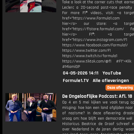
Take a look at the corner cuts that earn
Leclerc a 20-second post-race penalty 
For more F1® videos, visit: <a target
href="https://www.Formula1.com Vis
hier</a> our store: <a target=
href="https://f1store.formula1.com/ Fol
hier</a> F1®: <a target="_
href="https://www.instagram.com/F1
https://www.facebook.com/Formula1/
https://www.twitter.com/F1
https://www.twitch.tv/formula1
https://www.tiktok.com/@f1 #F1">Klik
#MiamiGP
04-05-2026 14:11
YouTube
Formule1.TV
Alle afleveringen
De Ongelooflijke Podcast: Afl. 18
Op 4 en 5 mei kijken we vaak terug o
misging: hoe kan een land afglijden naa
of nazisme? In deze aflevering draa
vraag om: hoe blijft een democratie wél
Historicus Beatrice de Graaf schreef 
over Nederland in de jaren dertig: wa