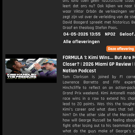
ons land toen geen fascistische staa
leert dat ons nu? Ook kijken we naar H
waar Viktor Orbán de verkiezingen ver
zegt zijn val over de verleiding van de s
David Boogerd spreekt met historicus Be
Graaf en theoloog Stefan Paas.
04-05-2026 13:55
NPO2
Geloof
Alle afleveringen
FORMULA 1: Kimi Wins... But Are
Closer? | 2026 Miami GP Review | 
Nation Podcast
Tom Clarkson is joined by F1 corre
Lawrence Barretto and F1TV expe
Hinchcliffe to reflect on an action-pac
Grand Prix weekend. Kimi Antonelli made
race wins in a row to extend his cha
lead to 20 points. Was this the toughe
Kimi’s career and what does that tell
him? On the other side of the Mercede
how will George Russell be feeling about
fight after losing out to his teammate 
what do the guys make of George’s 