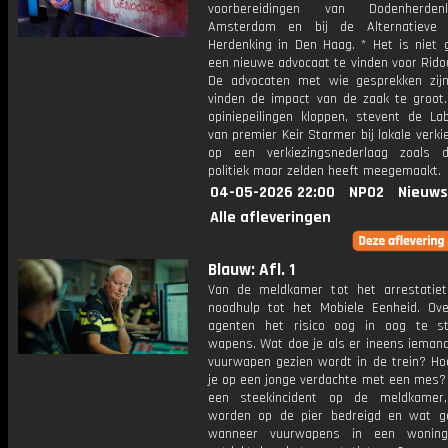
voorbereidingen van Dodenherde
Amsterdam en bij de Alternatieve N
Herdenking in Den Haag. * Het is niet 
een nieuwe advocaat te vinden voor Rido
De advocaten met wie gesprekken zij
vinden de impact van de zaak te groot.
opiniepeilingen kloppen, stevent de Lab
van premier Keir Starmer bij lokale verki
op een verkiezingsnederlaag zoals 
politiek maar zelden heeft meegemaakt.
04-05-2026 22:00
NPO2
Nieuws
Alle afleveringen
Blauw: Afl. 1
Van de meldkamer tot het arrestatie
noodhulp tot het Mobiele Eenheid. Ove
agenten het risico oog in oog te s
wapens. Wat doe je als er ineens ieman
vuurwapen gezien wordt in de trein? Ho
je op een jonge verdachte met een mes? 
een steekincident op de meldkamer,
worden op de pier bedreigd en wat g
wanneer vuurwapens in een wonin