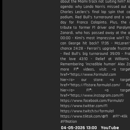
about the Miami track not suiting him? A
agenda: why Lando Norris missed out on
Charles Leclerc’s final lap spin that c
podium, Red Bull’s turnaround and a ver
day for Franco Colapinto. Plus, the
tribute to former F1 driver and Paralym
Zanardi, who has passed away at the a
00:00 - Kimi's most impressive win? 12
can George hit back? 17:35 - McLaren
chance 24:28 - Ferrari's upgrade frustra
- Red Bull's big turnaround 39:09 - Fra
the love 43:10 - Relief at William
Remembering 'incredible human' Alex Za
more F1® videos, visit: <a target=
href="https://www.Formula1.com Vis
hier</a> our store: <a target=
href="https://f1store.formula1.com/ Fol
hier</a> F1®: <a target="_
href="https://www.instagram.com/F1
https://www.facebook.com/Formula1/
https://www.twitter.com/F1
https://www.twitch.tv/formula1
https://www.tiktok.com/@f1 #F1">Klik
#F1Nation
04-05-2026 13:00
YouTube