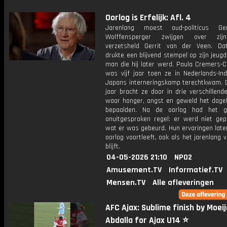
Oorlog is Erfelijk: Afl. 4
Jarenlang moest oud-politicus Ge
Wolffensperger zwijgen over zij
verzetsheld Gerrit van der Veen. Da
drukte een blijvend stempel op zijn jeug
man die hij later werd. Paula Cremers-C
was vijf jaar toen ze in Nederlands-Ind
Japans interneringskamp terechtkwam. D
jaar bracht ze door in drie verschillen
waar honger, angst en geweld het dageli
bepaalden. Na de oorlog had het g
onuitgesproken regel: er werd niet gep
wat er was gebeurd. Hun ervaringen late
oorlog voortleeft, ook als het jarenlang
blijft.
04-05-2026 21:10
NPO2
Amusement.TV
Informatief.TV
Mensen.TV
Alle afleveringen
AFC Ajax: Sublime finish by Moei
Abdalla for Ajax U14 ⭐️