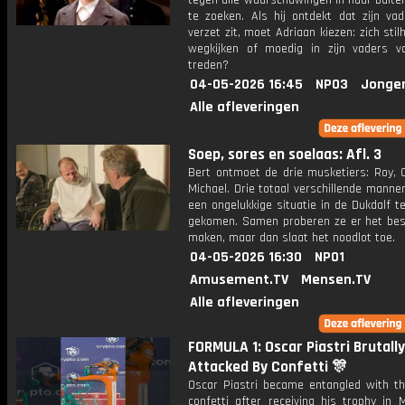
tegen alle waarschuwingen in naar buit
te zoeken. Als hij ontdekt dat zijn vad
verzet zit, moet Adriaan kiezen: zich sti
wegkijken of moedig in zijn vaders v
treden?
04-05-2026 16:45
NPO3
Jonge
Alle afleveringen
Soep, sores en soelaas: Afl. 3
Bert ontmoet de drie musketiers: Roy,
Michael. Drie totaal verschillende manne
een ongelukkige situatie in de Dukdalf te
gekomen. Samen proberen ze er het bes
maken, maar dan slaat het noodlot toe.
04-05-2026 16:30
NPO1
Amusement.TV
Mensen.TV
Alle afleveringen
FORMULA 1: Oscar Piastri Brutally
Attacked By Confetti 🎊
Oscar Piastri became entangled with t
confetti after receiving his trophy in 