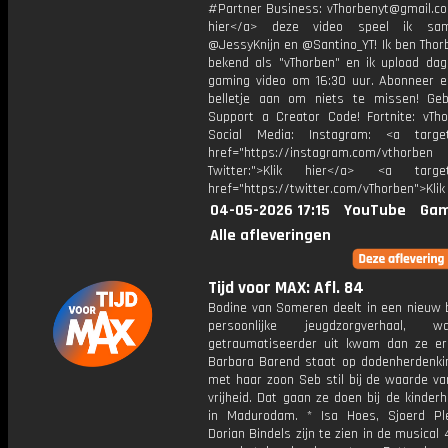
#Partner Business: vThorbenyt@gmail.com
hier</a> deze video speel ik s
@JessyKnijn en @Santino_YT! Ik ben Thor
bekend als "vThorben" en ik upload dage
gaming video om 16:30 uur. Abonneer e
belletje aan om niets te missen! Geb
Support a Creator Code! Fortnite: vTho
Social Media: Instagram: <a target
href="https://instagram.com/vthorben
Twitter:">Klik hier</a> <a target=
href="https://twitter.com/vThorben">Klik
04-05-2026 17:15
YouTube
Gam
Alle afleveringen
Tijd voor MAX: Afl. 84
Bodine van Someren deelt in een nieuw 
persoonlijke jeugdzorgverhaal,
getraumatiseerder uit kwam dan ze eri
Barbara Barend staat op dodenherdenk
met haar zoon Seb stil bij de waarde va
vrijheid. Dat gaan ze doen bij de kinder
in Madurodam. * Isa Hoes, Sjoerd Ple
Dorian Bindels zijn te zien in de musical 