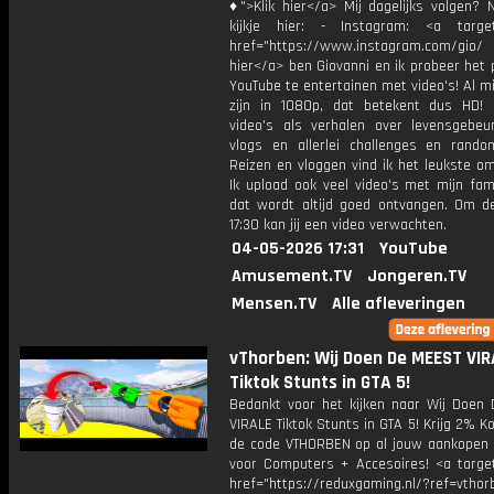
♦">Klik hier</a> Mij dagelijks volgen?
kijkje hier: - Instagram: <a target
href="https://www.instagram.com/gio/
hier</a> ben Giovanni en ik probeer het 
YouTube te entertainen met video's! Al mi
zijn in 1080p, dat betekent dus HD! 
video's als verhalen over levensgebeur
vlogs en allerlei challenges en rando
Reizen en vloggen vind ik het leukste o
Ik upload ook veel video's met mijn fam
dat wordt altijd goed ontvangen. Om 
17:30 kan jij een video verwachten.
04-05-2026 17:31
YouTube
Amusement.TV
Jongeren.TV
Mensen.TV
Alle afleveringen
vThorben: Wij Doen De MEEST VIR
Tiktok Stunts in GTA 5!
Bedankt voor het kijken naar Wij Doen
VIRALE Tiktok Stunts in GTA 5! Krijg 2% K
de code VTHORBEN op al jouw aankopen 
voor Computers + Accesoires! <a target
href="https://reduxgaming.nl/?ref=vthor