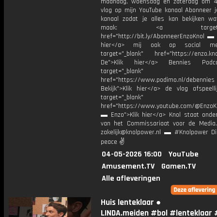
maandag, woensdag en zaterdag om 4
vlog op mijn YouTube kanaal Abonneer j
kanaal zodat je alles kan bekijken w
maak: <a target="_b
href="http://bit.ly/AbonneerEnzoKnol ▬ 
hier</a> mij ook op social me
target="_blank" href="https://enzo.kno
De">Klik hier</a> Bennies Podc
target="_blank"
href="https://www.podimo.nl/debennies
Bekijk">Klik hier</a> de vlog afspeelli
target="_blank"
href="https://www.youtube.com/@EnzoKn
▬ Enzo">Klik hier</a> Knol staat onder
van het Commissariaat voor de Media.
zakelijk@knolpower.nl ▬ #Knolpower Di
peace ✌
04-05-2026 16:00
YouTube
Amusement.TV
Gamen.TV
Alle afleveringen
Huis lenteklaar ●
LINDA.meiden #bol #lenteklaar 