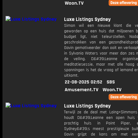
Woon.TV
Luxe Listings Sydney
Simon wil een nieuwe klant die ver
geworden op een huis dat miljoenen 
budget ligt, niet teleurstellen. Nad
geschrokken van een gezondheidspro
Gavin gemotiveerder dan ooit en verkoop
in Sylvania Waters voor meer dan zes m
de veiling. D&#39;Leanne organis
meditatiesessie, maar met alle hoog 
spanningen is het de vraag of iemand er
uitkomt.
22-08-2025 02:52
SBS
Amusement.TV
Woon.TV
Luxe Listings Sydney
Terwijl ze de deal met Laing+Simmons
houdt D&#39;Leanne een open huis 
prachtig huis in Point Piper, 
Sydney&#39;s meest prestigieuze buit
Gavin grijpt de kans om met ee