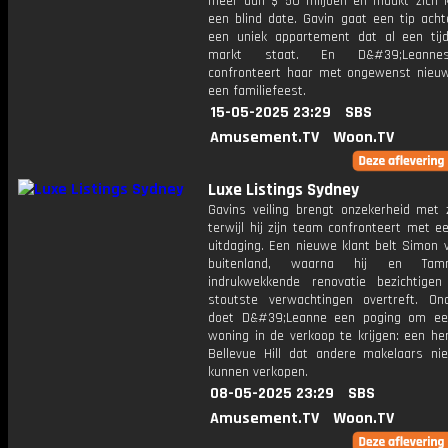
meer dan $ 50 miljoen en maakt zich k
een blind date. Gavin gaat een tip acht
een uniek appartement dat al een tij
markt staat. En D&#39;Leannes
confronteert haar met ongewenst nieuw
een familiefeest.
15-05-2025 23:29
SBS
Amusement.TV
Woon.TV
Luxe Listings Sydney
Gavins veiling brengt onzekerheid met 
terwijl hij zijn team confronteert met 
uitdaging. Een nieuwe klant belt Simon 
buitenland, waarna hij en Ta
indrukwekkende renovatie bezichtige
stoutste verwachtingen overtreft. On
doet D&#39;Leanne een poging om ee
woning in de verkoop te krijgen: een he
Bellevue Hill dat andere makelaars ni
kunnen verkopen.
08-05-2025 23:29
SBS
Amusement.TV
Woon.TV