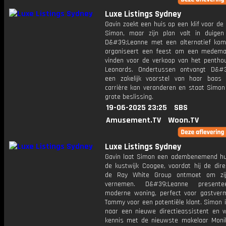
Luxe Listings Sydney
Gavin zoekt een huis op een klif voor de 
Simon, maar zijn plan valt in duige
D&#39;Leanne met een alternatief kom
organiseert een feest om een medema
vinden voor de verkoop van het penthou
Leonards. Ondertussen ontvangt D&#
een zakelijk voorstel van haar baas
carrière kan veranderen en staat Simon
grote beslissing.
19-06-2025 23:25
SBS
Amusement.TV
Woon.TV
Luxe Listings Sydney
Gavin laat Simon een adembenemend hui
de kustwijk Coogee, voordat hij de dire
de Ray White Group ontmoet om zij
vernemen. D&#39;Leanne present
moderne woning, perfect voor gastver
Tammy voor een potentiële klant. Simon 
naar een nieuwe directieassistent en
kennis met de nieuwste makelaar Monik