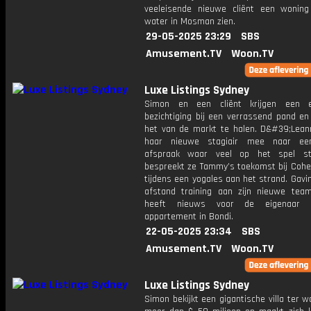
veeleisende nieuwe cliënt een wonin
water in Mosman zien.
29-05-2025 23:29
SBS
Amusement.TV
Woon.TV
Luxe Listings Sydney
Simon en een cliënt krijgen een ex
bezichtiging bij een verrassend pand en
het van de markt te halen. D&#39;Lea
haar nieuwe stagiair mee naar een
afspraak waar veel op het spel st
bespreekt ze Tammy’s toekomst bij Cohe
tijdens een yogales aan het strand. Gavi
afstand training aan zijn nieuwe tea
heeft nieuws voor de eigenaar 
appartement in Bondi.
22-05-2025 23:34
SBS
Amusement.TV
Woon.TV
Luxe Listings Sydney
Simon bekijkt een gigantische villa ter 