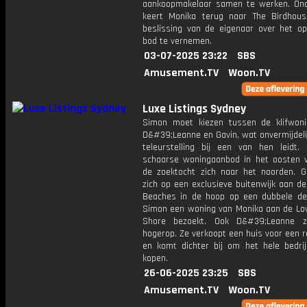
aankoopmakelaar samen te werken. On
keert Monika terug naar The Birdho
beslissing van de eigenaar over het o
bod te vernemen.
03-07-2025 23:22
SBS
Amusement.TV
Woon.TV
Luxe Listings Sydney
Simon moet kiezen tussen de klifwon
D&#39;Leanne en Gavin, wat onvermijdeli
teleurstelling bij een van hen leidt.
schaarse woningaanbod in het oosten v
de zoektocht zich naar het noorden. Ga
zich op een exclusieve buitenwijk aan d
Beaches in de hoop op een dubbele deal
Simon een woning van Monika aan de Lo
Shore bezoekt. Ook D&#39;Leanne z
hogerop. Ze verkoopt een huis voor een r
en komt dichter bij om het hele bedrij
kopen.
26-06-2025 23:25
SBS
Amusement.TV
Woon.TV