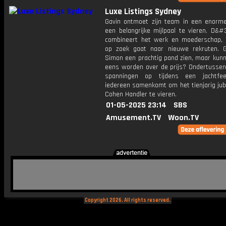
Luxe Listings Sydney
Gavin ontmoet zijn team in een enorme
een ​​belangrijke mijlpaal te vieren. D&
combineert het werk en moederschap, t
op zoek gaat naar nieuwe rekruten. G
Simon een prachtig pand zien, maar kunn
eens worden over de prijs? Ondertussen
spanningen op tijdens een jachtfe
iedereen samenkomt om het tienjarig jub
Cohen Handler te vieren.
01-05-2025 23:14
SBS
Amusement.TV
Woon.TV
Copyright 2026. All rights reserved.