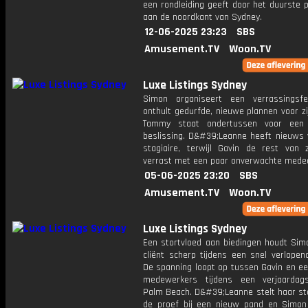
een rondleiding geeft door het duurste 
aan de noordkant van Sydney.
12-06-2025 23:23
SBS
Amusement.TV
Woon.TV
Luxe Listings Sydney
Simon organiseert een verrassingsf
onthult gedurfde, nieuwe plannen voor zij
Tammy staat ondertussen voor een m
beslissing. D&#39;Leanne heeft nieuws 
stagiaire, terwijl Gavin de rest van 
verrast met een paar onverwachte meded
05-06-2025 23:20
SBS
Amusement.TV
Woon.TV
Luxe Listings Sydney
Een stortvloed aan biedingen houdt Simo
cliënt scherp tijdens een snel verlopend
De spanning loopt op tussen Gavin en ee
medewerkers tijdens een verjaardag
Palm Beach. D&#39;Leanne stelt haar sta
de proef bij een nieuw pand en Simon