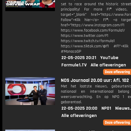
set to race around the historic stree
principality! For more F1® videos,
target="_blank" href="https://www.For
Follow">Klik hier</a> F1®: <a target
href="https://www.instagram.com/F1
https://www.facebook.com/Formula1/
https://www.twitter.com/F1
https://www.twitch.tv/formula1
https://www.tiktok.com/@f1 #F1">Klik
#MonacoGP
22-05-2025 20:21
YouTube
Formule1.TV
Alle afleveringen
NOS Journaal 20.00 uur: Afl. 102
Met het laatste nieuws, gebeurteni
nationaal en internationaal bela
weersverwachting. En op NPO 1 e
gebarentaal.
22-05-2025 20:00
NPO1
Nieuws
Alle afleveringen