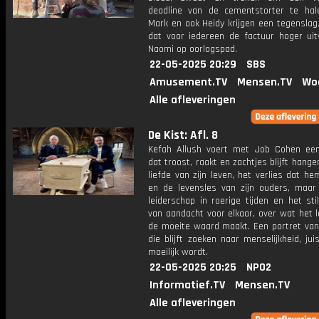
deadline van de cementstorter te hale
Mark en ook Heidy krijgen een tegenslag. 
dat voor iedereen de factuur hoger uitv
Naomi op oorlogspad.
22-05-2025 20:29
SBS
Amusement.TV
Mensen.TV
Wo
Alle afleveringen
De Kist: Afl. 8
Kefah Allush voert met Job Cohen ee
dat troost, raakt en zachtjes blijft hange
liefde van zijn leven, het verlies dat h
en de levensles van zijn ouders, maar
leiderschap in roerige tijden en het sti
van aandacht voor elkaar, over wat het 
de moeite waard maakt. Een portret va
die blijft zoeken naar menselijkheid, jui
moeilijk wordt.
22-05-2025 20:25
NPO2
Informatief.TV
Mensen.TV
Alle afleveringen