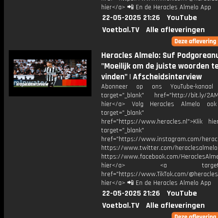
hier</a> 📲 En de Heracles Almelo App
22-05-2025 21:26
YouTube
Voetbal.TV
Alle afleveringen
Heracles Almelo: Suf Podgorean
"Moeilijk om de juiste woorden t
vinden" | Afscheidsinterview
Abonneer op ons YouTube-kanaal
target="_blank" href="http://bit.ly/2AM
hier</a> Volg Heracles Almelo oo
target="_blank"
href="https://www.heracles.nl">Klik hi
target="_blank"
href="https://www.instagram.com/herac
https://www.twitter.com/heraclesalmelo
https://www.facebook.com/HeraclesAlmel
hier</a> <a target="_
href="https://www.TikTok.com/@heracles
hier</a> 📲 En de Heracles Almelo App
22-05-2025 21:26
YouTube
Voetbal.TV
Alle afleveringen