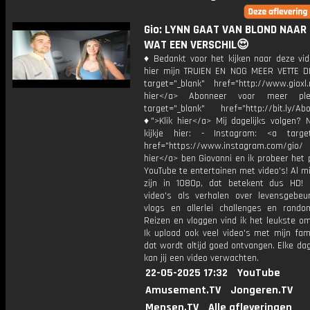
Gio: LYNN GAAT VAN BLOND NAAR 
WAT EEN VERSCHIL😍
♦ Bedankt voor het kijken naar deze vid
hier mijn TRUIEN EN NOG MEER VETTE D
target="_blank" href="http://www.gioxl.
hier</a> Abonneer voor meer ple
target="_blank" href="http://bit.ly/Ab
♦">Klik hier</a> Mij dagelijks volgen?
kijkje hier: - Instagram: <a target
href="https://www.instagram.com/gio/
hier</a> ben Giovanni en ik probeer het 
YouTube te entertainen met video's! Al mi
zijn in 1080p, dat betekent dus HD! 
video's als verhalen over levensgebeur
vlogs en allerlei challenges en rando
Reizen en vloggen vind ik het leukste o
Ik upload ook veel video's met mijn fam
dat wordt altijd goed ontvangen. Elke da
kan jij een video verwachten.
22-05-2025 17:32
YouTube
Amusement.TV
Jongeren.TV
Mensen.TV
Alle afleveringen