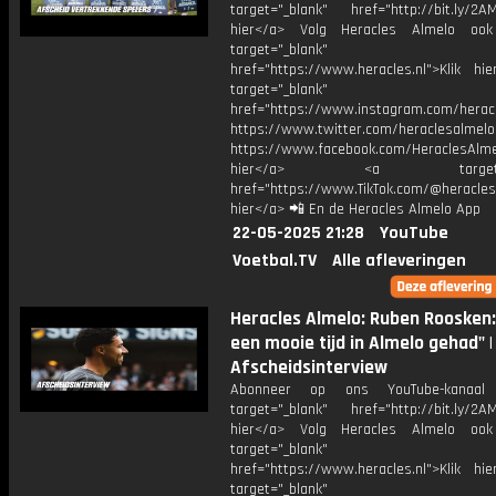
target="_blank" href="http://bit.ly/2AM
hier</a> Volg Heracles Almelo oo
target="_blank"
href="https://www.heracles.nl">Klik hi
target="_blank"
href="https://www.instagram.com/herac
https://www.twitter.com/heraclesalmelo
https://www.facebook.com/HeraclesAlmel
hier</a> <a target="_
href="https://www.TikTok.com/@heracles
hier</a> 📲 En de Heracles Almelo App
22-05-2025 21:28
YouTube
Voetbal.TV
Alle afleveringen
Heracles Almelo: Ruben Roosken:
een mooie tijd in Almelo gehad" |
Afscheidsinterview
Abonneer op ons YouTube-kanaal
target="_blank" href="http://bit.ly/2AM
hier</a> Volg Heracles Almelo oo
target="_blank"
href="https://www.heracles.nl">Klik hi
target="_blank"