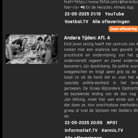
href="https://www.TikTok.com/@heracles
hier</a> 📲 En de Heracles Almelo App
22-05-2025 21:19
YouTube
Voetbal.TV
Alle afleveringen
Andere Tijden: Afl. 4
Eind jaren zestig heeft het centrum van
maken met een explosie aan geweld, int
prostitutie en ondermijning van het 
onderwereld regeert en zowel ondern
bewoners zijn doodsbang. De politie wor
weggelachen en krijgt geen grip op de 
loopt zo uit de hand dat er, voor het e
speciale politie-eenheid in het le
geroepen. De Groep Bijzondere Opdracht
de bezielende leiding van de dan nog 
Jan Wilzing, moet hier een einde aan 
dat doen ze. Hun onorthodoxe methodes 
groep al snel de bijnaam Het Gelders Bl
op.
22-05-2025 20:55
NPO1
Informatief.TV
Kennis.TV