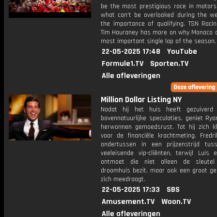
be the most prestigious race in motors
what can't be overlooked during the we
the importance of qualifying. TSN Racin
Tim Hauraney has more on why Monaco o
most important single lap of the season.
22-05-2025 17:48
YouTube
Formule1.TV
Sporten.TV
Alle afleveringen
Million Dollar Listing NY
Nadat hij het huis heeft gezuiverd
bovennatuurlijke speculaties, geniet Rya
herwonnen gemoedsrust. Tot hij zich k
voor de financiële krachtmeting. Fredri
ondertussen in een prijzenstrijd tu
veeleisende vip-cliënten, terwijl Luis 
ontmoet die niet alleen de sleutel
droomhuis bezit, maar ook een groot g
zich meedraagt.
22-05-2025 17:33
SBS
Amusement.TV
Woon.TV
Alle afleveringen