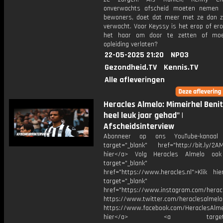
onverwachts afscheid moeten nemen 
bewoners, doet dat meer met ze dan 
verwacht. Voor Keyssy is het erop of ero
het haar om door te zetten of mo
opleiding verlaten?
22-05-2025 21:20
NPO3
Gezondheid.TV
Kennis.TV
Alle afleveringen
Heracles Almelo: Mimeirhel Benit
heel leuk jaar gehad" |
Afscheidsinterview
Abonneer op ons YouTube-kanaal
target="_blank" href="http://bit.ly/2AM
hier</a> Volg Heracles Almelo oo
target="_blank"
href="https://www.heracles.nl">Klik hi
target="_blank"
href="https://www.instagram.com/herac
https://www.twitter.com/heraclesalmelo
https://www.facebook.com/HeraclesAlmel
hier</a> <a target="_