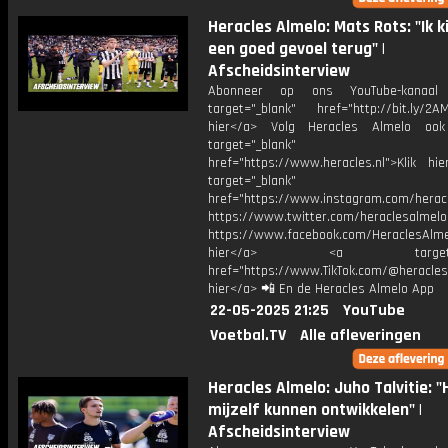
Heracles Almelo: Mats Rots: "Ik k
een goed gevoel terug" |
Afscheidsinterview
Abonneer op ons YouTube-kanaal
target="_blank" href="http://bit.ly/2AM
hier</a> Volg Heracles Almelo oo
target="_blank"
href="https://www.heracles.nl">Klik hi
target="_blank"
href="https://www.instagram.com/herac
https://www.twitter.com/heraclesalmelo
https://www.facebook.com/HeraclesAlmel
hier</a> <a target="_
href="https://www.TikTok.com/@heracles
hier</a> 📲 En de Heracles Almelo App
22-05-2025 21:25
YouTube
Voetbal.TV
Alle afleveringen
Heracles Almelo: Juho Talvitie: 
mijzelf kunnen ontwikkelen" |
Afscheidsinterview