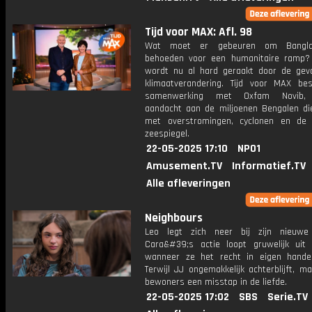
Tijd voor MAX: Afl. 98
Wat moet er gebeuren om Bangla
behoeden voor een humanitaire ramp?
wordt nu al hard geraakt door de gev
klimaatverandering. Tijd voor MAX bes
samenwerking met Oxfam Novib, 
aandacht aan de miljoenen Bengalen d
met overstromingen, cyclonen en de 
zeespiegel.
22-05-2025 17:10
NPO1
Amusement.TV
Informatief.TV
Alle afleveringen
Neighbours
Leo legt zich neer bij zijn nieuwe r
Cara&#39;s actie loopt gruwelijk uit
wanneer ze het recht in eigen hand
Terwijl JJ ongemakkelijk achterblijft, 
bewoners een misstap in de liefde.
22-05-2025 17:02
SBS
Serie.TV