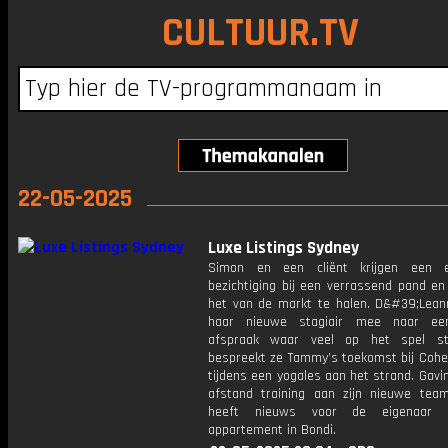
CULTUUR.TV
22-05-2025
Luxe Listings Sydney
Simon en een cliënt krijgen een ex
bezichtiging bij een verrassend pand en
het van de markt te halen. D&#39;Lea
haar nieuwe stagiair mee naar een
afspraak waar veel op het spel st
bespreekt ze Tammy’s toekomst bij Cohe
tijdens een yogales aan het strand. Gavi
afstand training aan zijn nieuwe tea
heeft nieuws voor de eigenaar 
appartement in Bondi.