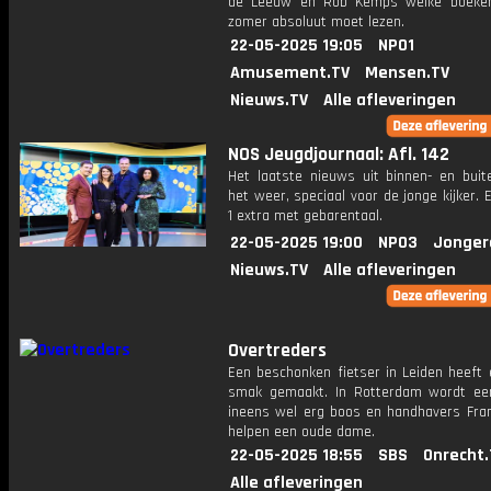
de Leeuw en Rob Kemps welke boeken
zomer absoluut moet lezen.
22-05-2025 19:05
NPO1
Amusement.TV
Mensen.TV
Nieuws.TV
Alle afleveringen
NOS Jeugdjournaal: Afl. 142
Het laatste nieuws uit binnen- en buit
het weer, speciaal voor de jonge kijker.
1 extra met gebarentaal.
22-05-2025 19:00
NPO3
Jonger
Nieuws.TV
Alle afleveringen
Overtreders
Een beschonken fietser in Leiden heeft 
smak gemaakt. In Rotterdam wordt een
ineens wel erg boos en handhavers Fran
helpen een oude dame.
22-05-2025 18:55
SBS
Onrecht.
Alle afleveringen