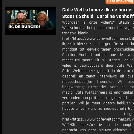
Cafe Weltschmerz: Ik, de burger!
Staat's Schuld | Caroline Vonhof
Waardeer je onze video's? Steun 
Weltschmerz, het podium voor het vrije 
target="_blank"
href="https://www.cafeweltschmerz.nl/
Ik,">Klik hier</a> de burger! De staat 
mandaat tot geweld tegen onschuldige
Caroline Vonhoff onthult hoe de over
macht usurpeert. Dit bij Staat's Schuld
video is geproduceerd door Café Wel
Café Weltschmerz gelooft in de krach
gesprek en zendt interviews uit ove
maatschappelijke thema's. Wij bi
hoogwaardig alternatief voor de ma
media. Café Weltschmerz is onafhankelij
verbonden aan politieke, religieuze of c
partijen. Wil je meer video's bekijken
hoogte blijven via onze nieuwsbrief? Ga
<a target="_bl
href="https://www.cafeweltschmerz.nl/v
Wil">Klik hier</a> je op de hoogt
gebracht van onze nieuwe video's? Kl