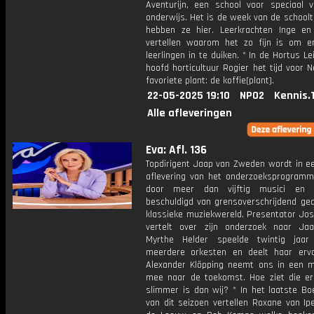
Aventurijn, een school voor speciaal v
onderwijs. Het is de week van de schoolt
hebben ze hier. Leerkrachten Inge e
vertellen waarom het zo fijn is om 
leerlingen in te duiken. * In de Hortus Le
hoofd horticultuur Rogier het tijd voor 
favoriete plant: de koffie(plant).
22-05-2025 19:10
NPO2
Kennis.
Alle afleveringen
Eva: Afl. 136
Topdirigent Jaap van Zweden wordt in e
aflevering van het onderzoeksprogramm
door meer dan vijftig musici en s
beschuldigd van grensoverschrijdend ged
klassieke muziekwereld. Presentator Jos
vertelt over zijn onderzoek naar Jaap
Myrthe Helder speelde twintig jaar
meerdere orkesten en deelt haar erva
Alexander Klöpping neemt ons in een mi
mee naar de toekomst. Hoe ziet die eru
slimmer is dan wij? * In het laatste Bo
van dit seizoen vertellen Roxane van Ip