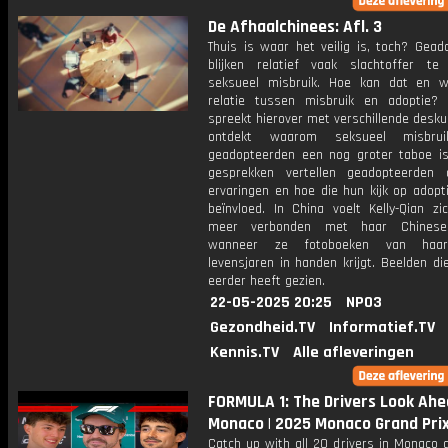
De Afhaalchinees: Afl. 3
Thuis is waar het veilig is, toch? Gead
blijken relatief vaak slachtoffer te
seksueel misbruik. Hoe kan dat en 
relatie tussen misbruik en adoptie? K
spreekt hierover met verschillende desk
ontdekt waarom seksueel misbru
geadopteerden een nog groter taboe is
gesprekken vertellen geadopteerden
ervaringen en hoe die hun kijk op adopt
beïnvloed. In China voelt Kelly-Qian zi
meer verbonden met haar Chinese 
wanneer ze fotoboeken van haar
levensjaren in handen krijgt. Beelden di
eerder heeft gezien.
22-05-2025 20:25
NPO3
Gezondheid.TV
Informatief.TV
Kennis.TV
Alle afleveringen
FORMULA 1: The Drivers Look Ahe
Monaco | 2025 Monaco Grand Pri
Catch up with all 20 drivers in Monaco 