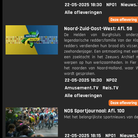
22-05-2025 18:30
NPO1
Nieuws.
Alle afleveringen
Noord-Zuid-Oost-West: Afl. 58
De Helden van Burghsluis onder
legendarische reddersfamilie Van der Kl
redders verdienden hun brood als visser,
zeehondenjager. Een ontmoeting met een 
een zoektocht in het Zeeuws Archief m
werpen op hun werkzaamheden. In Fier y
het noorden van Noord-Holland, waar W
wordt gesproken.
22-05-2025 18:30
NPO2
Amusement.TV
Reis.TV
Alle afleveringen
NOS Sportjournaal: Afl. 100
Met het belangrijkste sportnieuws van de
22-05-2025 18:15
NPO1
Nieuws.