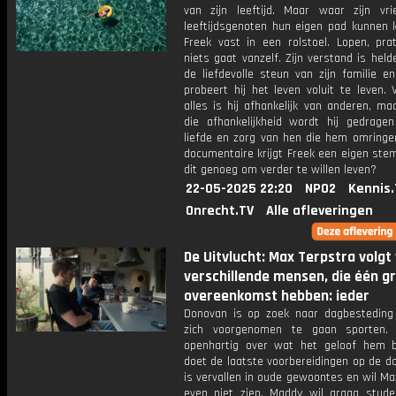
van zijn leeftijd. Maar waar zijn vr
leeftijdsgenoten hun eigen pad kunnen k
Freek vast in een rolstoel. Lopen, prat
niets gaat vanzelf. Zijn verstand is hel
de liefdevolle steun van zijn familie e
probeert hij het leven voluit te leven. 
alles is hij afhankelijk van anderen, maa
die afhankelijkheid wordt hij gedrage
liefde en zorg van hen die hem omringen
documentaire krijgt Freek een eigen ste
dit genoeg om verder te willen leven?
22-05-2025 22:20
NPO2
Kennis.
Onrecht.TV
Alle afleveringen
De Uitvlucht: Max Terpstra volgt 
verschillende mensen, die één g
overeenkomst hebben: ieder
Donovan is op zoek naar dagbesteding
zich voorgenomen te gaan sporten. 
openhartig over wat het geloof hem 
doet de laatste voorbereidingen op de d
is vervallen in oude gewoontes en wil Max
even niet zien. Maddy wil graag stud