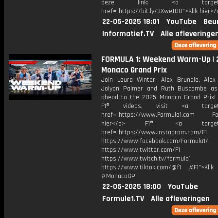
deze link: <a target="_
href="https://bit.ly/3XweTO0">Klik hier</
22-05-2025 18:01
YouTube
Beu
Informatief.TV
Alle afleveringe
FORMULA 1: Weekend Warm-Up | 
Monaco Grand Prix
Join Laura Winter, Alex Brundle, Alex
Jolyon Palmer and Ruth Buscombe as
ahead to the 2025 Monaco Grand Prix!
F1® videos, visit <a target="
href="https://www.Formula1.com Fol
hier</a> F1®: <a target="_
href="https://www.instagram.com/F1
https://www.facebook.com/Formula1/
https://www.twitter.com/F1
https://www.twitch.tv/formula1
https://www.tiktok.com/@f1 #F1">Klik
#MonacoGP
22-05-2025 18:00
YouTube
Formule1.TV
Alle afleveringen