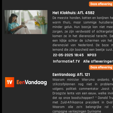
Het Klokhuis: Afl. 4582
De meeste honden, katten en konijnen h
warm thuis, maar sommige huisdiere
minder geluk. Hun baasje kan niet mee
zorgen, ze zijn verdwaald of achtergela
komen ze in het dierenasiel terecht. Se
een kijkje achter de schermen van het
dierenasiel van Nederland. De boze 
iemand die zijn boosheid een beetje sust.
22-05-2025 18:45
NPO3
Informatief.TV
Alle afleveringe
EenVandaag: Afl. 121
Waarom minister Wiersma ondanks kr
stikstofplannen nog niet in proble
volgens politiek commentator Joost V
Droogste lente van een eeuw, welke invl
dat op onze boodschappen? * Donald Tr
met Zuid-Afrikaanse president in Oval
Waarom olie zo'n belangrijke rol s
campagne verkiezingen Suriname