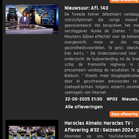
Nieuwsuur: Afl. 140
De Tweede Kamer debatteert vandaag
stikstofplannen die vorige maan
gepresenteerd. We bespreken het met
verslaggever Nynke de Zoeten. * Oz
Mounjaro blijken effectief voor de behan
overgewicht, maar er zijn n
gezondheidsvoordelen. Te gast: obesita
Edo Aarts. * De Onderzoeksraad Voor V
onderzocht de hulpverlending na de bra
schip de Fremantle Highway in 
presenteert vandaag de resultaten. Te g
Bakkum. * Steeds meer Googlegebruiker
door AI geschreven antwoorden te
zoekopdrachten. Volgens experts verande
spelregels van internet.
22-05-2025 21:30
NPO2
Nieuws
Alle afleveringen
Heracles Almelo: Heracles TV |
Aflevering #32 | Seizoen 2024-
Abonneer op ons YouTube-kanaal