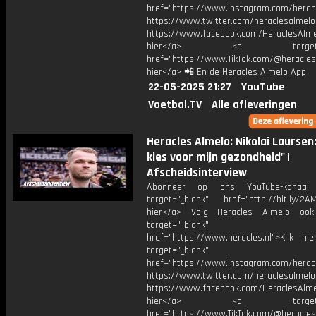
href="https://www.instagram.com/herac
https://www.twitter.com/heraclesalmelo
https://www.facebook.com/HeraclesAlmel
hier</a> <a target="_
href="https://www.TikTok.com/@heracles
hier</a> 📲 En de Heracles Almelo App
22-05-2025 21:27
YouTube
Voetbal.TV
Alle afleveringen
Heracles Almelo: Nikolai Laursen:
kies voor mijn gezondheid" |
Afscheidsinterview
Abonneer op ons YouTube-kanaal
target="_blank" href="http://bit.ly/2AM
hier</a> Volg Heracles Almelo oo
target="_blank"
href="https://www.heracles.nl">Klik hi
target="_blank"
href="https://www.instagram.com/herac
https://www.twitter.com/heraclesalmelo
https://www.facebook.com/HeraclesAlmel
hier</a> <a target="_
href="https://www.TikTok.com/@heracles