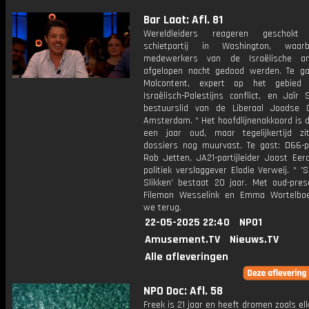
Bar Laat: Afl. 81
Wereldleiders reageren geschok
schietpartij in Washington, waar
medewerkers van de Israëlische a
afgelopen nacht gedood werden. Te ga
Malcontent, expert op het gebied
Israëlisch-Palestijns conflict, en Jaïr 
bestuurslid van de Liberaal Joodse
Amsterdam. * Het hoofdlijnenakkoord is 
een jaar oud, maar tegelijkertijd zi
dossiers nog muurvast. Te gast: D66-par
Rob Jetten, JA21-partijleider Joost Ee
politiek verslaggever Elodie Verweij. * '
Slikken' bestaat 20 jaar. Met oud-pres
Filemon Wesselink en Emma Wortelboe
we terug.
22-05-2025 22:40
NPO1
Amusement.TV
Nieuws.TV
Alle afleveringen
NPO Doc: Afl. 58
Freek is 21 jaar en heeft dromen zoals el