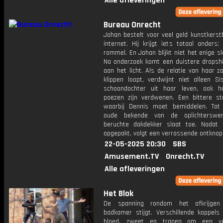
Alle afleveringen
Bureau Onrecht
Johan bestelt voor veel geld kunstkers
internet. Hij krijgt iets totaal anders
rommel. En Johan blijkt niet het enige sl
Na onderzoek komt een duistere dropsh
aan het licht. Als de relatie van haar 
klippen loopt, verdwijnt niet alleen Si
schoondochter uit haar leven, ook 
poezen zijn verdwenen. Een bittere stri
waarbij Dennis moet bemiddelen. Tot
oude bekende van de oplichterswer
beruchte dakdekker slaat toe. Nadat 
opgepakt, volgt een verrassende ontknop
22-05-2025 20:30
SBS
Amusement.TV
Onrecht.TV
Alle afleveringen
Het Blok
De spanning rondom het afkrijge
badkamer stijgt. Verschillende koppels 
bloed, zweet en tranen om een ve