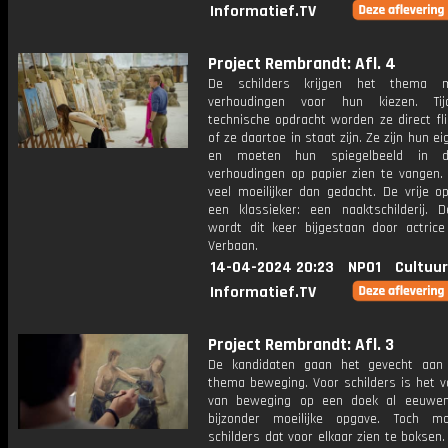
Informatief.TV
Project Rembrandt: Afl. 4
De schilders krijgen het thema me
verhoudingen voor hun kiezen. Ti
technische opdracht worden ze direct fl
of ze daartoe in staat zijn. Ze zijn hun e
en moeten hun spiegelbeeld in d
verhoudingen op papier zien te vangen. 
veel moeilijker dan gedacht. De vrije o
een klassieker: een naaktschilderij. D
wordt dit keer bijgestaan door actrice
Verbaan.
14-04-2024 20:23
NPO1
Cultuur
Informatief.TV
Project Rembrandt: Afl. 3
De kandidaten gaan het gevecht aan
thema beweging. Voor schilders is het v
van beweging op een doek al eeuwen
bijzonder moeilijke opgave. Toch m
schilders dat voor elkaar zien te boksen. L