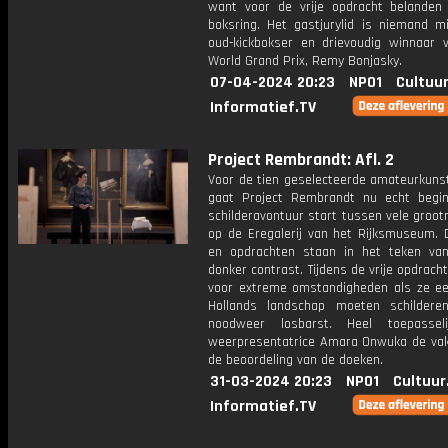
want voor de vrije opdracht belanden
boksring. Het gastjurylid is niemand m
oud-kickbokser en drievoudig winnaar 
World Grand Prix, Remy Bonjasky.
07-04-2024 20:23
NPO1
Cultuur
Informatief.TV
Project Rembrandt: Afl. 2
Voor de tien geselecteerde amateurkunst
gaat Project Rembrandt nu echt begi
schilderavontuur start tussen vele groo
op de Eregalerij van het Rijksmuseum. 
en opdrachten staan in het teken van
donker contrast. Tijdens de vrije opdrach
voor extreme omstandigheden als ze ee
Hollands landschap moeten schilder
noodweer losbarst. Heel toepasseli
weerpresentatrice Amara Onwuka de vakju
de beoordeling van de doeken.
31-03-2024 20:23
NPO1
Cultuur
Informatief.TV