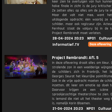
keer zien te overtuigen van hun kunne
halve finale in zicht is de jury kritischer
Ze zetten alles op alles om de jury te 
Maar dat valt niet mee, want he
uitdagende opdracht; één waarbij ze ni
schilder, maar ook regisseur zijn. Acte
Fernhout staat de vakjury bij in de 
Project Rembrandt moet verlaten.
28-04-2024 20:23
NPO1
Cultuur
Informatief.TV
Project Rembrandt: Afl. 5
In deze aflevering draait alles om kleur.
stralende zon in een weelderige wijnga
de schilders zich in Frankrijk, het 
Georges Seurat het kleurrijke pointillism
Ook in de vrije opdracht moeten de schil
inzetten, dit keer om emotie op doek t
Daarvoor krijgen ze een scène 
sprookjesachtige theatershow te zien. G
is iemand die niet uit het theater weg 
is, namelijk Karin Bloemen.
21-04-2024 20:23
NPO1
Cultuur