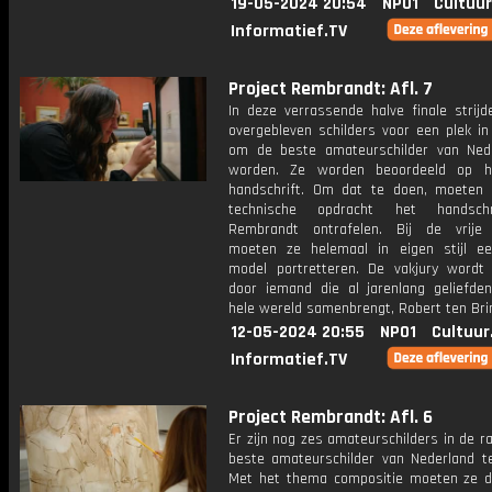
19-05-2024 20:54
NPO1
Cultuur
Informatief.TV
Project Rembrandt: Afl. 7
In deze verrassende halve finale strijd
overgebleven schilders voor een plek in
om de beste amateurschilder van Ned
worden. Ze worden beoordeeld op h
handschrift. Om dat te doen, moeten 
technische opdracht het handsch
Rembrandt ontrafelen. Bij de vrije
moeten ze helemaal in eigen stijl ee
model portretteren. De vakjury wordt 
door iemand die al jarenlang geliefde
hele wereld samenbrengt, Robert ten Bri
12-05-2024 20:55
NPO1
Cultuur
Informatief.TV
Project Rembrandt: Afl. 6
Er zijn nog zes amateurschilders in de 
beste amateurschilder van Nederland t
Met het thema compositie moeten ze de