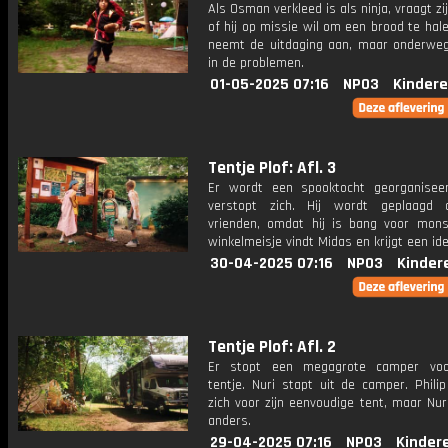
Als Osman verkleed is als ninja, vraagt z
of hij op missie wil om een brood te ha
neemt de uitdaging aan, maar onderweg
in de problemen.
01-05-2025 07:16
NPO3
Kindere
Tentje Plof: Afl. 3
Er wordt een spooktocht georganisee
verstopt zich. Hij wordt geplaagd 
vrienden, omdat hij is bang voor mons
winkelmeisje vindt Midas en krijgt een ide
30-04-2025 07:16
NPO3
Kinder
Tentje Plof: Afl. 2
Er stopt een megagrote camper voor
tentje. Nuri stapt uit de camper. Phili
zich voor zijn eenvoudige tent, maar Nuri
anders.
29-04-2025 07:16
NPO3
Kinder