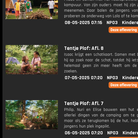
kampvuur. Van zijn ouders moet hij zijn 
meenemen. Daar balen de jongens va
proberen ze onderweg van Lola af te kom
08-05-2025 07:16
NPO3
Kinder
Tentje Plof: Afl. 8
Isaac krijgt een schatkaart. Samen met 
hij op zoek naar de schat, totdat hij iet
helemaal geen zin meer heeft om de
zoeken.
07-05-2025 07:20
NPO3
Kinder
Tentje Plof: Afl. 7
Philip, Nuri en Elise bouwen een hut 
allerlei dingen van de camping om te g
maar als ze terugkomen bij de hut, heb
jongens hun plek ingepikt.
06-05-2025 07:20
NPO3
Kinder