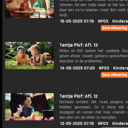
tekenen. Na een tijdje loopt ze het bos
daar iets na te tekenen, maar dan raakt
kwijt.
15-05-2025 07:16
NPO3
Kindere
Tentje Plof: Afl. 13
Midas en Raf spelen het spelletje 'Durf
geven elkaar steeds gekkere opdrachten
daardoor in de problemen.
14-05-2025 07:20
NPO3
Kinder
Tentje Plof: Afl. 12
Racheda ontdekt dat twee jongens e
hebben gevangen. Ze is bang dat d
doodgaat en samen met haar vriendin v
een plan om de kikker te bevrijden.
13-05-2025 07:15
NPO3
Kindere