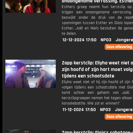
onaangename verrassing. Esthe
Esthers groep neemt hun kerstclip op
krijgen een onaangename verrassing.
bezwijkt onder de druk van de repet
spanningen tussen Esther en Gioia lopen
Esther, Joël en Niels besluiten de gena
te delen.
12-12-2024 17:50
NPO3
Jongere
Zapp kerstclip: Eliyha weet niet o
zijn hoofd of zijn hart moet vol
tijdens een schaatsdate
Eliyha weet niet of hij zijn hoofd of zijn
volgen tijdens een schaatsdate met Gioi
komt achter een geheim van Joël.
kerstclipgroepen nemen het tegen elkaar
karaokebattle. Wie zal er winnen?
11-12-2024 17:50
NPO3
Jongere
Zapp kerstclip: Gioia's sabotage-a