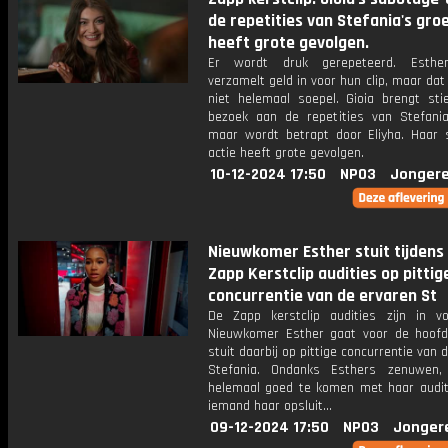
de repetities van Stefania's gro
heeft grote gevolgen.
Er wordt druk gerepeteerd. Esthe
verzamelt geld in voor hun clip, maar dat
niet helemaal soepel. Gioia brengt st
bezoek aan de repetities van Stefania
maar wordt betrapt door Eliyha. Haar 
actie heeft grote gevolgen.
10-12-2024 17:50
NPO3
Jongere
Nieuwkomer Esther stuit tijdens
Zapp Kerstclip audities op pittig
concurrentie van de ervaren St
De Zapp kerstclip audities zijn in vo
Nieuwkomer Esther gaat voor de hoofd
stuit daarbij op pittige concurrentie van 
Stefania. Ondanks Esthers zenuwen, 
helemaal goed te komen met haar auditi
iemand haar opsluit...
09-12-2024 17:50
NPO3
Jonger