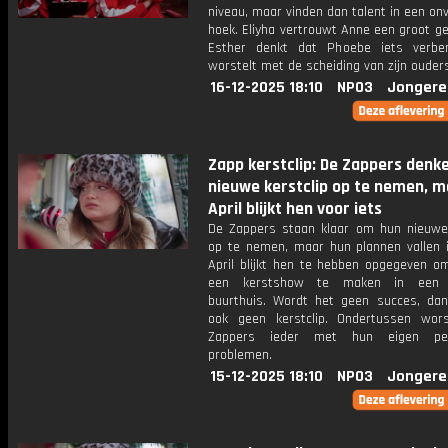
niveau, maar vinden dan talent in een o
hoek. Eliyha vertrouwt Anne een groot g
Esther denkt dat Phoebe iets verber
worstelt met de scheiding van zijn ouder
16-12-2025 18:10
NPO3
Jongere
Zapp kerstclip: De Zappers denk
nieuwe kerstclip op te nemen, m
April blijkt hen voor iets
De Zappers staan klaar om hun nieuwe 
op te nemen, maar hun plannen vallen i
April blijkt hen te hebben opgegeven om 
een kerstshow te maken in een v
buurthuis. Wordt het geen succes, da
ook geen kerstclip. Ondertussen wor
Zappers ieder met hun eigen pers
problemen.
15-12-2025 18:10
NPO3
Jongere