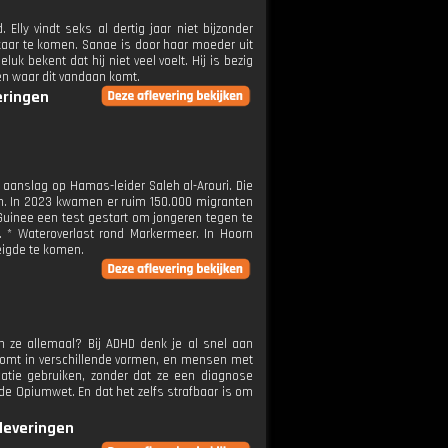
lly vindt seks al dertig jaar niet bijzonder
elkaar te komen. Sanae is door haar moeder uit
luk bekent dat hij niet veel voelt. Hij is bezig
pen waar dit vandaan komt.
eringen
 aanslag op Hamas-leider Saleh al-Arouri. Die
en. In 2023 kwamen er ruim 150.000 migranten
n Guinee een test gestart om jongeren tegen te
. * Wateroverlast rond Markermeer. In Hoorn
eigde te komen.
 ze allemaal? Bij ADHD denk je al snel aan
 komt in verschillende vormen, en mensen met
atie gebruiken, zonder dat ze een diagnose
 de Opiumwet. En dat het zelfs strafbaar is om
fleveringen