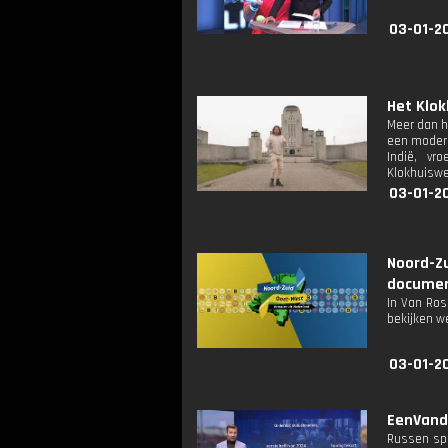
03-01-2
Het Klok
Meer dan h
een modern
Indië, vr
Klokhuiswer
03-01-2
Noord-Z
documen
In Van Ros
bekijken w
03-01-2
EenVanda
Russen spr