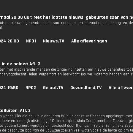
naal 20.00 uur: Met het laatste nieuws, gebeurtenissen van n
aatste nieuws, gebeurtenissen van nationaal en internationaal belang en d
l.
024 20:00
NPO1
Nieuws.TV
Alle afleveringen
in de polder: Afl. 3
en met inspirerende mensen die zingeving inzetten om nieuwe generaties tot 
inderyogadocent Helen Purperhart en leerkracht Douwe Hoitsma hebben een c
024 19:50
NPO2
Geloof.TV
Gezondheid.TV
Alle afleve
eBuiten: Afl. 2
n wonen Claudia en Luc in een jaren 50-huis dat ze zelf hebben opgeknapt, met 
obere en landelijk uitstraling. * Culinair expert Alain Caron proeft de Zeeuwse g
e bodem komen, wordt de gin gestookt door Thomas in België. Een unieke Ze
In de beschutte baai van de Gouwzee zoeken veel watervogels de luwte op om t