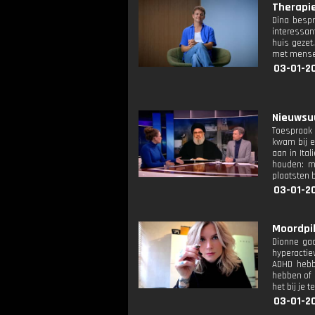
Therapie:
Dina bespr
interessant
huis gezet.
met mensen
03-01-2
Nieuwsuu
Toespraak 
kwam bij e
aan in Ita
houden: me
plaatsten 
03-01-2
Moordpill
Dionne gaa
hyperactie
ADHD hebbe
hebben of e
het bij je 
03-01-20