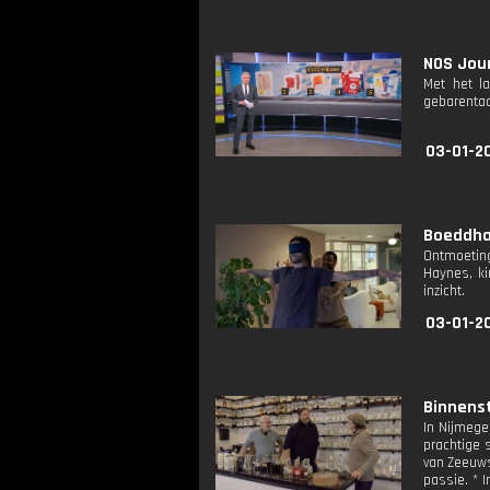
NOS Jour
Met het l
gebarentaa
03-01-2
Boeddha 
Ontmoeting
Haynes, k
inzicht.
03-01-2
Binnenst
In Nijmege
prachtige s
van Zeeuws
passie. * 