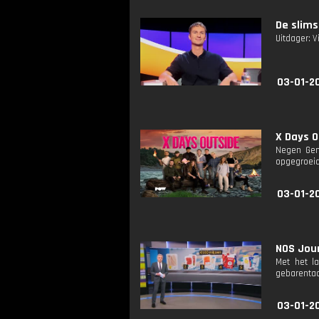
De slims
Uitdager: V
03-01-2
X Days O
Negen Gen 
opgegroeid
03-01-2
NOS Jour
Met het l
gebarentaa
03-01-2