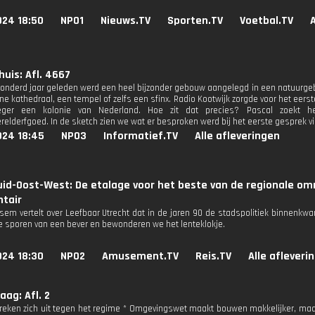
024 18:50
NPO1
Nieuws.TV
Sporten.TV
Voetbal.TV
huis: Afl. 4667
onderd jaar geleden werd een heel bijzonder gebouw aangelegd in een natuurgebie
e kathedraal, een tempel of zelfs een sfinx. Radio Kootwijk zorgde voor het eers
oeger een kolonie van Nederland. Hoe zit dat precies? Pascal zoekt he
elderfgoed. In de sketch zien we wat er besproken werd bij het eerste gesprek via
024 18:45
NPO3
Informatief.TV
Alle afleveringen
uid-Oost-West: De etalage voor het beste van de regionale o
tair
sem vertelt over Leefbaar Utrecht dat in de jaren 90 de stadspolitiek binnenkw
e sporen van een bever en bewonderen we het lenteklokje.
024 18:30
NPO2
Amusement.TV
Reis.TV
Alle afleveri
ag: Afl. 2
eken zich uit tegen het regime * Omgevingswet maakt bouwen makkelijker, maar