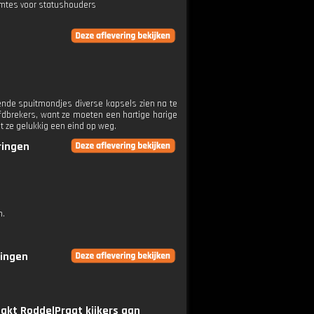
imtes voor statushouders
nde spuitmondjes diverse kapsels zien na te
fdbrekers, want ze moeten een hartige harige
t ze gelukkig een eind op weg.
ringen
n.
ringen
pakt RoddelPraat kijkers aan