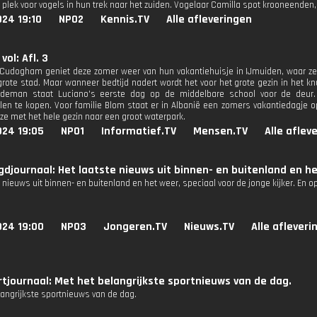
e plek voor vogels in hun trek naar het zuiden. Vogelaar Camilla spot krooneenden
24 19:10
NPO2
Kennis.TV
Alle afleveringen
vol: Afl. 3
 Cudogham geniet deze zomer weer van hun vakantiehuisje in IJmuiden, waar ze
grote stad. Maar wanneer bedtijd nadert wordt het voor het grote gezin in het 
ildeman staat Luciano's eerste dag op de middelbare school voor de deur
len te kopen. Voor familie Blom staat er in Albanië een zomers vakantiedagje
 ze met het hele gezin naar een groot waterpark.
024 19:05
NPO1
Informatief.TV
Mensen.TV
Alle aflev
djournaal: Het laatste nieuws uit binnen- en buitenland en he
 nieuws uit binnen- en buitenland en het weer, speciaal voor de jonge kijker. En 
024 19:00
NPO3
Jongeren.TV
Nieuws.TV
Alle afleveri
tjournaal: Met het belangrijkste sportnieuws van de dag.
langrijkste sportnieuws van de dag.