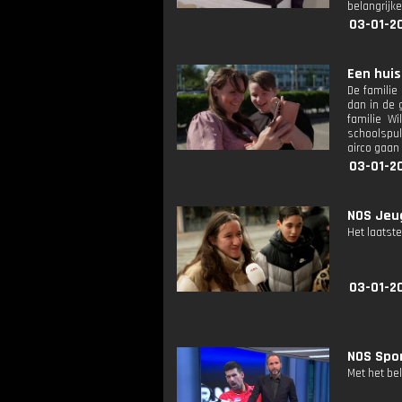
belangrijk
03-01-20
Een huis 
De familie
dan in de 
familie W
schoolspul
airco gaan
03-01-2
NOS Jeug
Het laatste
03-01-2
NOS Spor
Met het be