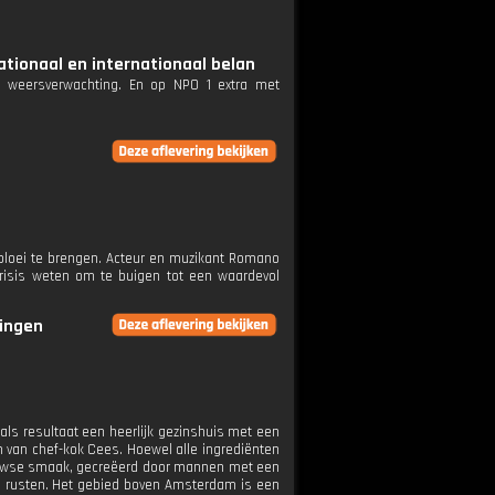
ationaal en internationaal belan
e weersverwachting. En op NPO 1 extra met
bloei te brengen. Acteur en muzikant Romano
risis weten om te buigen tot een waardevol
ringen
als resultaat een heerlijk gezinshuis met een
in van chef-kok Cees. Hoewel alle ingrediënten
euwse smaak, gecreëerd door mannen met een
e rusten. Het gebied boven Amsterdam is een