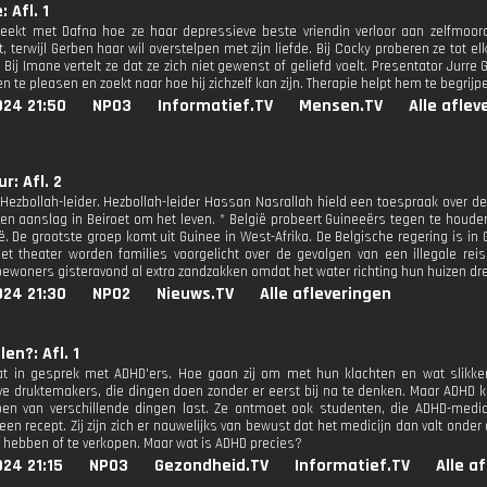
 Afl. 1
eekt met Dafna hoe ze haar depressieve beste vriendin verloor aan zelfmoord. E
, terwijl Gerben haar wil overstelpen met zijn liefde. Bij Cocky proberen ze tot 
 Bij Imane vertelt ze dat ze zich niet gewenst of geliefd voelt. Presentator Jurre Ge
 te pleasen en zoekt naar hoe hij zichzelf kan zijn. Therapie helpt hem te begrij
024 21:50
NPO3
Informatief.TV
Mensen.TV
Alle aflev
r: Afl. 2
Hezbollah-leider. Hezbollah-leider Hassan Nasrallah hield een toespraak over de
en aanslag in Beiroet om het leven. * België probeert Guineeërs tegen te houd
lië. De grootste groep komt uit Guinee in West-Afrika. De Belgische regering is i
t theater worden families voorgelicht over de gevolgen van een illegale reis
bewoners gisteravond al extra zandzakken omdat het water richting hun huizen dr
024 21:30
NPO2
Nieuws.TV
Alle afleveringen
en?: Afl. 1
t in gesprek met ADHD'ers. Hoe gaan zij om met hun klachten en wat slikken
ve druktemakers, die dingen doen zonder er eerst bij na te denken. Maar ADHD
n van verschillende dingen last. Ze ontmoet ook studenten, die ADHD-medic
en recept. Zij zijn zich er nauwelijks van bewust dat het medicijn dan valt onder
te hebben of te verkopen. Maar wat is ADHD precies?
24 21:15
NPO3
Gezondheid.TV
Informatief.TV
Alle a