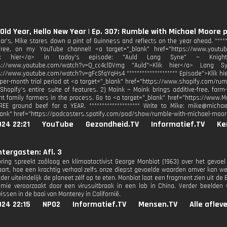
Old Year, Hello New Year | Ep. 307: Rumble with Michael Moore 
r’s, Mike stares down a pint of Guinness and reflects on the year ahead. ******
ree, on my YouTube channel! <a target="_blank" href="https://www.youtube.c
lik hier</a> in today's episode: "⁠Auld Lang Syne⁠" — Knig
ps://www.youtube.com/watch?v=Q_cc4clDVmg "⁠Auld">Klik hier</a> Lang
s://www.youtube.com/watch?v=gFcSfqYqHs4 ******************** Episode">Klik hier
-per-month trial period at <a target="_blank" href="https://www.shopify.com/rumb
Shopify’s entire suite of features. 2) Moink — Moink brings additive-free, far
t family farmers in the process. Go to <a target="_blank" href="https://www.
REE ground beef for a YEAR. ******************** Write to Mike: mike@mic
lank" href="https://podcasters.spotify.com/pod/show/rumble-with-michael-moo
24 22:21
YouTube
Gezondheid.TV
Informatief.TV
Ke
tergasten: Afl. 3
ring spreekt zoöloog en klimaatactivist George Monbiot (1963) over het gevoel v
aart, hoe een krachtig verhaal zelfs onze diepst gevoelde waarden omver kan 
er uiteindelijk de planeet zélf op te eten. Monbiot laat een fragment zien uit de B
mie veroorzaakt door een virusuitbraak in een lab in China. Verder beelde
issen in de baai van Monterey in Californië.
024 22:15
NPO2
Informatief.TV
Mensen.TV
Alle aflev