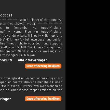
podcast
************** Watch "⁠Planet of the Humans⁠"
om/watch?v=Zk11vI-7czE ********************
hts to Remember <a target="_blank"
 Syne⁠" — Home Free <a target="_blank"
</a> underwriters: 1) Shopify — Sign up for a
le">Klik hier</a> [all lowercase] and get full
m-fresh meat right to your door, and supports
MoinkBox.com/RUMBLE">Klik hier</a> right now
haelmoore.com Send in a voice message: <a
re/message">Klik hier</a>
nnis.TV
Alle afleveringen
an nietigheid en vrijheid wanneer hij in zijn
werpen, en hoe we straks de mensheid kunnen
ritse cultserie Survivors, over overlevenden na
n van de Amerikaanse rapper Eminem en van
eringen