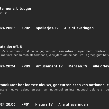
te mens: Uitdager:
ic Cle.
024 20:35
NPO2
Spelletjes.TV
Alle afleveringen
utside: Afl. 6
Z'ers worden in het diepe gegooid voor een extreem experiment: overleven in
 met internet en mobiele telefoons, verwijderd van de natuur? De groep gaat het
024 20:24
NPO3
Amusement.TV
Mensen.TV
Alle afle
naal: Met het laatste nieuws, gebeurtenissen van nationaal e
aatste nieuws, gebeurtenissen van nationaal en internationaal belang en d
l.
024 20:00
NPO1
Nieuws.TV
Alle afleveringen