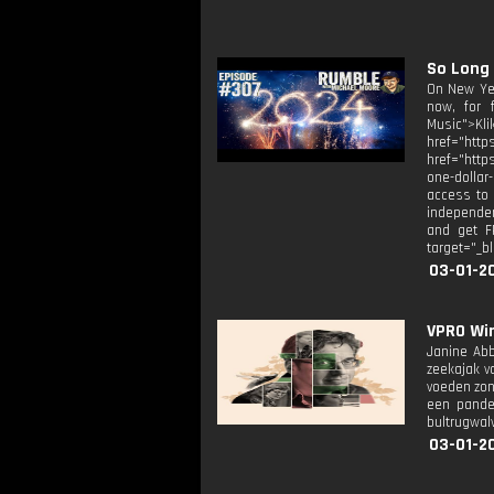
So Long 
On New Yea
now, for f
Music">K
href="htt
href="http
one-dollar
access to 
independen
and get F
target="_b
03-01-20
VPRO Win
Janine Abb
zeekajak v
voeden zond
een pande
bultrugwalv
03-01-2