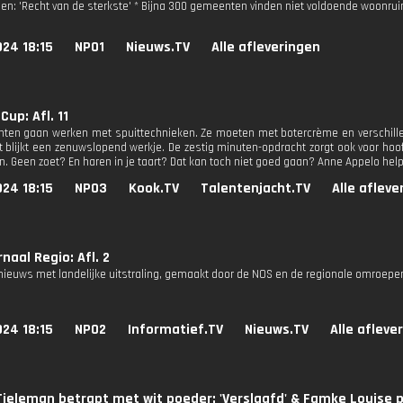
: 'Recht van de sterkste' * Bijna 300 gemeenten vinden niet voldoende woonru
24 18:15
NPO1
Nieuws.TV
Alle afleveringen
up: Afl. 11
nten gaan werken met spuittechnieken. Ze moeten met botercrème en verschille
 blijkt een zenuwslopend werkje. De zestig minuten-opdracht zorgt ook voor hoo
n. Geen zoet? En haren in je taart? Dat kan toch niet goed gaan? Anne Appelo help
24 18:15
NPO3
Kook.TV
Talentenjacht.TV
Alle afleve
naal Regio: Afl. 2
nieuws met landelijke uitstraling, gemaakt door de NOS en de regionale omroepe
24 18:15
NPO2
Informatief.TV
Nieuws.TV
Alle afleve
Tieleman betrapt met wit poeder: 'Verslaafd' & Famke Louise 