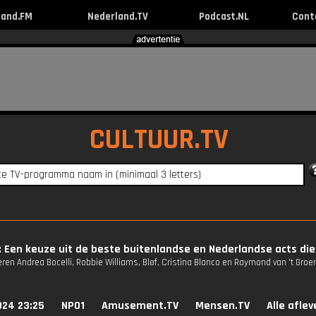
land.FM
Nederland.TV
Podcast.NL
Cont
CULTUUR.TV
 Een keuze uit de beste buitenlandse en Nederlandse acts die 
ren Andrea Bocelli, Robbie Williams, Bløf, Cristina Blanco en Raymond van 't Gro
024 23:25
NPO1
Amusement.TV
Mensen.TV
Alle afle