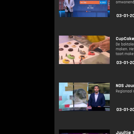
omwonenden
03-01-20
CupCakeC
De baktale
maken. Het
taart make
03-01-20
NOS Jour
Regionaal 
03-01-20
Juultje 