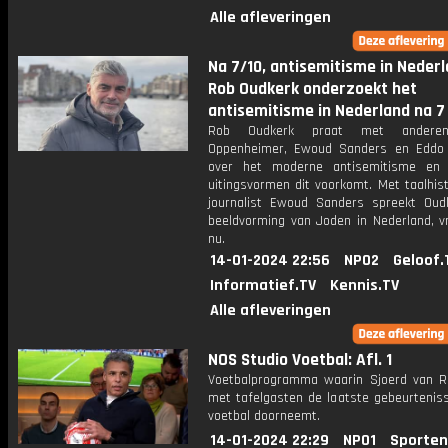
Alle afleveringen
Na 7/10, antisemitisme in Nederl
Rob Oudkerk onderzoekt het
antisemitisme in Nederland na 7
Rob Oudkerk praat met andere
Oppenheimer, Ewoud Sanders en Eddo
over het moderne antisemitisme en 
uitingsvormen dit voorkomt. Met taalhis
journalist Ewoud Sanders spreekt Oud
beeldvorming van Joden in Nederland, v
nu.
14-01-2024 22:56
NPO2
Geloof.
Informatief.TV
Kennis.TV
Alle afleveringen
NOS Studio Voetbal: Afl. 1
Voetbalprogramma waarin Sjoerd van 
met tafelgasten de laatste gebeurteniss
voetbal doorneemt.
14-01-2024 22:29
NPO1
Sporten