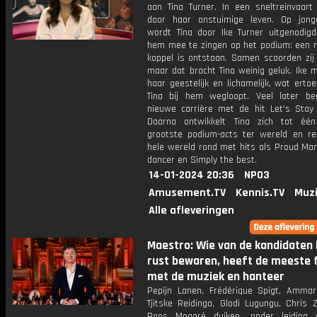
aan Tina Turner. In een sneltreinvaar
door haar onstuimige leven. Op jonge
wordt Tina door Ike Turner uitgenodi
hem mee te zingen op het podium: een 
koppel is ontstaan. Samen scoorden zij 
maar dat bracht Tina weinig geluk. Ike 
haar geestelijk en lichamelijk, wat ertoe
Tina bij hem wegloopt. Veel later be
nieuwe carrière met de hit Let's Stay 
Daarna ontwikkelt Tina zich tot éé
grootste podium-acts ter wereld en re
hele wereld rond met hits als Proud Mar
dancer en Simply the best.
14-01-2024 20:36
NPO3
Amusement.TV
Kennis.TV
Muzi
Alle afleveringen
Maestro: Wie van de kandidaten 
rust bewaren, heeft de meeste 
met de muziek en hanteer
Pepijn Lanen, Frédérique Spigt, Ammar
Tjitske Reidinga, Glodi Lugungu, Chris 
Roos Moggré duiken, onder leiding 