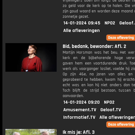
vrijwilligers doen om langs de deuren t
zo geld voor de kerk op te halen. Die vri
zijn goud waard en worden deze maand o
zonnetje gezet.
14-01-2024 09:45
NPO2
Geloof
Alle afleveringen
Bid, bedank, bewonder: Afl. 2
Martijn Horsman was het beu. Het wer
kerk en de bijbehorende hoge verwa
gaven hem een voortdurende druk. Toen
werk als voorganger losliet, voelde hij zic
Op zijn 46e, na jaren van alles en
geprobeerd te hebben, kwam hij erachte
echt was en kon hij niet anders dan te
Toch blijft de strijd bestaan, tussen 
aanvaarden.
14-01-2024 09:20
NPO2
Amusement.TV
Geloof.TV
Informatief.TV
Alle afleveringe
Ik mis je: Afl. 3