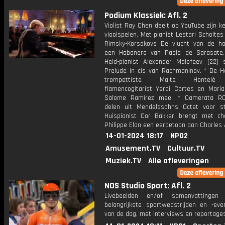
Podium Klassiek: Afl. 2
Violist Ray Chen deelt op YouTube zijn k
vioolspelen. Met pianist Lestari Scholtes 
Rimsky-Korsakovs De vlucht van de 
een Habanera van Pablo de Sarasate
Held-pianist Alexander Malofeev (22) 
Prelude in cis van Rachmaninov. * De Ho
trompettiste Maite Hontelé
flamencogitarist Yerai Cortes en Marí
Salome Ramírez mee. * Camerata RC
delen uit Mendelssohns Octet voor str
Huispianist Cor Bakker brengt met ch
Philippe Elan een eerbetoon aan Charles 
14-01-2024 18:17
NPO2
Amusement.TV
Cultuur.TV
Muziek.TV
Alle afleveringen
NOS Studio Sport: Afl. 2
Livebeelden en/of samenvattinge
belangrijkste sportwedstrijden en -ev
van de dag, met interviews en reportages