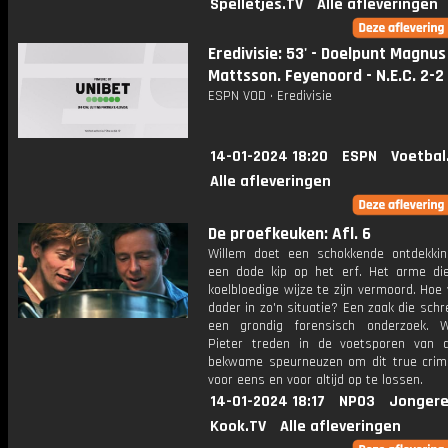
Spelletjes.TV
Alle afleveringen
Eredivisie: 53' - Doelpunt Magnus
Mattsson. Feyenoord - N.E.C. 2-2
ESPN VOD • Eredivisie
14-01-2024 18:20
ESPN
Voetbal
Alle afleveringen
De proefkeuken: Afl. 6
Willem doet een schokkende ontdekking
een dode kip op het erf. Het arme dier
koelbloedige wijze te zijn vermoord. Hoe 
dader in zo'n situatie? Een zaak die sc
een grondig forensisch onderzoek. 
Pieter treden in de voetsporen van
bekwame speurneuzen om dit true crim
voor eens en voor altijd op te lossen.
14-01-2024 18:17
NPO3
Jongere
Kook.TV
Alle afleveringen