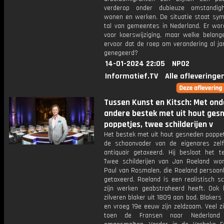
verderop onder dubieuze omstandig
wonen en werken. De situatie staat sym
tal van gemeentes in Nederland. Er word
voor koerswijziging, maar welke belang
ervoor dat de roep om verandering al ja
genegeerd?
14-01-2024 22:05
NPO2
Informatief.TV
Alle afleveringe
Tussen Kunst en Kitsch: Met ond
andere bestek met uit hout ges
poppetjes, twee schilderijen v
Het bestek met uit hout gesneden poppet
de schoonvader van de eigenares zelf
antiquair getaxeerd. Hij besloot het t
Twee schilderijen van Jan Roeland wo
Paul van Rosmalen, die Roeland persoonl
getaxeerd. Roeland is een realistisch sc
zijn werken geabstraheerd heeft. Ook
zilveren blaker uit 1809 aan bod. Blakers 
en vroeg 19e eeuw zijn zeldzaam. Veel z
toen de Fransen naar Nederland