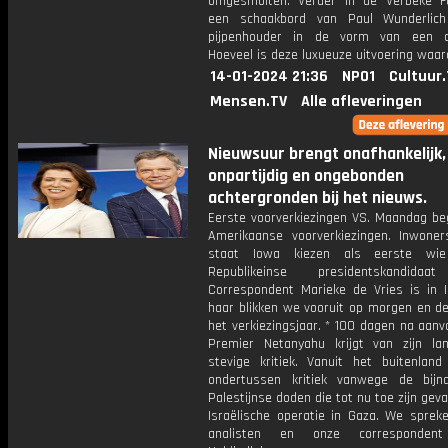
omgesmolten. Verder in de Verbeke F
een schaakbord van Paul Wunderlic
pijpenhouder in de vorm van een di
Hoeveel is deze luxueuze uitvoering waar
14-01-2024 21:36
NPO1
Cultuur
Mensen.TV
Alle afleveringen
Nieuwsuur brengt onafhankelijk,
onpartijdig en ongebonden
achtergronden bij het nieuws.
Eerste voorverkiezingen VS. Maandag be
Amerikaanse voorverkiezingen. Inwone
staat Iowa kiezen als eerste wie
Republikeinse presidentskandidaat
Correspondent Marieke de Vries is in 
haar blikken we vooruit op morgen en de
het verkiezingsjaar. * 100 dagen na aan
Premier Netanyahu krijgt van zijn la
stevige kritiek. Vanuit het buitenland 
ondertussen kritiek vanwege de bij
Palestijnse doden die tot nu toe zijn geval
Israëlische operatie in Gaza. We spreke
analisten en onze corresponden