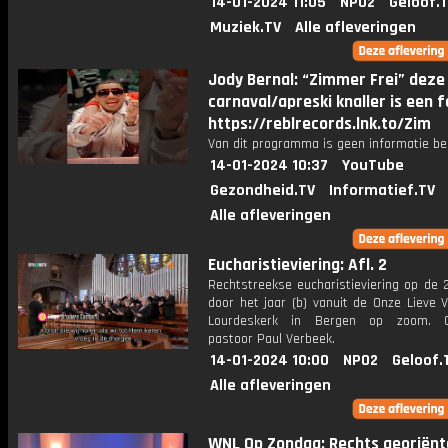
14-01-2024 11:05
NPO2
Geloof.
Muziek.TV
Alle afleveringen
Jody Bernal: “Zimmer Frei” deze
carnaval/apreski knaller is een f
https://reblrecords.lnk.to/Zim
Van dit programma is geen informatie be
14-01-2024 10:37
YouTube
Gezondheid.TV
Informatief.TV
Alle afleveringen
Eucharistieviering: Afl. 2
Rechtstreekse eucharistieviering op de 
door het jaar (b) vanuit de Onze Lieve 
Lourdeskerk in Bergen op zoom. Ce
pastoor Paul Verbeek.
14-01-2024 10:00
NPO2
Geloof.
Alle afleveringen
WNL Op Zondag: Rechts georiën