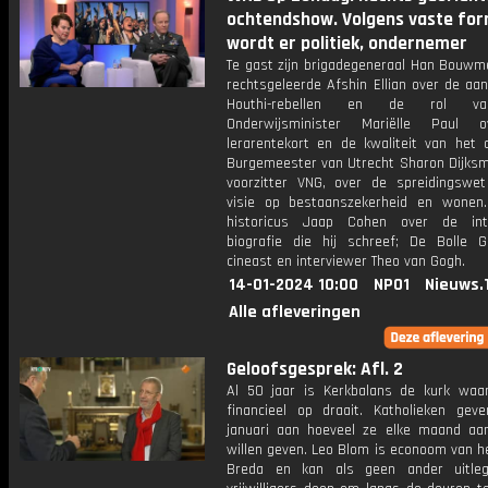
ochtendshow. Volgens vaste for
wordt er politiek, ondernemer
Te gast zijn brigadegeneraal Han Bouwm
rechtsgeleerde Afshin Ellian over de aa
Houthi-rebellen en de rol va
Onderwijsminister Mariëlle Paul 
lerarentekort en de kwaliteit van het o
Burgemeester van Utrecht Sharon Dijksm
voorzitter VNG, over de spreidingswe
visie op bestaanszekerheid en wonen.
historicus Jaap Cohen over de intr
biografie die hij schreef; De Bolle 
cineast en interviewer Theo van Gogh.
14-01-2024 10:00
NPO1
Nieuws.
Alle afleveringen
Geloofsgesprek: Afl. 2
Al 50 jaar is Kerkbalans de kurk waa
financieel op draait. Katholieken gev
januari aan hoeveel ze elke maand aa
willen geven. Leo Blom is econoom van h
Breda en kan als geen ander uitle