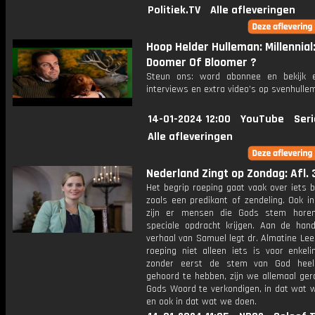
Politiek.TV
Alle afleveringen
Hoop Helder Hulleman: Millennial
Doomer Of Bloomer ?
Steun ons: word abonnee en bekijk e
interviews en extra video’s op svenhulle
14-01-2024 12:00
YouTube
Seri
Alle afleveringen
Nederland Zingt op Zondag: Afl. 
Het begrip roeping gaat vaak over iets b
zoals een predikant of zendeling. Ook in
zijn er mensen die Gods stem hore
speciale opdracht krijgen. Aan de han
verhaal van Samuel legt dr. Almatine Lee
roeping niet alleen iets is voor enkeli
zonder eerst de stem van God heel 
gehoord te hebben, zijn we allemaal ge
Gods Woord te verkondigen, in dat wat 
en ook in dat wat we doen.