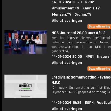
14-01-2024 20:20
NPO2
Amusement.TV
Kennis.TV
Mensen.TV
Oranje.TV
Alle afleveringen
NOS Journaal 20.00 uur: Afl. 2
Met het laatste nieuws, gebeurteni
nationaal en internationaal bela
weersverwachting. En op NPO 1 e
gebarentaal.
14-01-2024 20:00
NPO1
Nieuws.
Alle afleveringen
Eredivisie: Samenvatting Feyeno
N.E.C.
19m ago - Samenvatting van het Erediv
Feyenoord - N.E.C. gespeeld op zondag 14 
14-01-2024 19:36
ESPN
Voetbal
Alle afleveringen