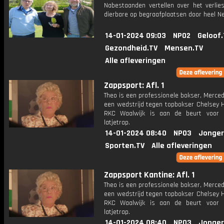
Nabestaanden vertellen over het verlie
dierbare op begraafplaatsen door heel Ne
14-01-2024 09:03
NPO2
Geloof.
Gezondheid.TV
Mensen.TV
Alle afleveringen
Zappsport: Afl. 1
Theo is een professionele bokser, Merce
een wedstrijd tegen topbokser Chelsey H
RKC Waalwijk is aan de beurt voor 
latjetrap.
14-01-2024 08:40
NPO3
Jonger
Sporten.TV
Alle afleveringen
Zappsport Kantine: Afl. 1
Theo is een professionele bokser, Merce
een wedstrijd tegen topbokser Chelsey H
RKC Waalwijk is aan de beurt voor 
latjetrap.
14-01-2024 08:40
NPO3
Jonger