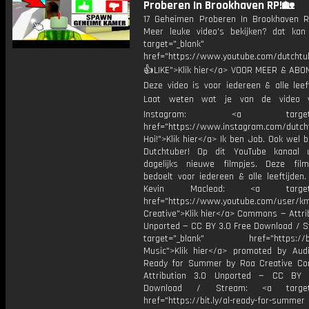
Proberen In Brookhaven RP!🏡
17 Geheimen Proberen In Brookhaven
Meer leuke video's bekijken? dat kan 
target="_blank"
href="https://www.youtube.com/dutcht
👍LIKE">Klik hier</a> VOOR MEER & ABO
Deze video is voor iedereen & alle leef
Laat weten wat je van de video v
Instagram: <a target="_
href="https://www.instagram.com/dutch
Hoi!">Klik hier</a> Ik ben Job. Ook wel 
Dutchtuber! Op dit YouTube kanaal 
dagelijks nieuwe filmpjes. Deze film
bedoelt voor iedereen & alle leeftijden
Kevin Macleod: <a target="
href="https://www.youtube.com/user/k
Creative">Klik hier</a> Commons — Attri
Unported — CC BY 3.0 Free Download / S
target="_blank" href="https://bit.
Music">Klik hier</a> promoted by Audi
Ready for Summer by Roa Creative C
Attribution 3.0 Unported — CC BY 
Download / Stream: <a target="
href="https://bit.ly/al-ready-for-summer