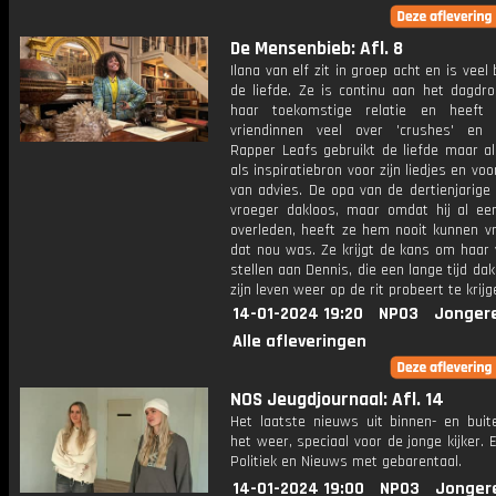
De Mensenbieb: Afl. 8
Ilana van elf zit in groep acht en is veel
de liefde. Ze is continu aan het dagdr
haar toekomstige relatie en heeft
vriendinnen veel over 'crushes' en '
Rapper Leafs gebruikt de liefde maar al
als inspiratiebron voor zijn liedjes en voo
van advies. De opa van de dertienjarige
vroeger dakloos, maar omdat hij al ee
overleden, heeft ze hem nooit kunnen v
dat nou was. Ze krijgt de kans om haar 
stellen aan Dennis, die een lange tijd dak
zijn leven weer op de rit probeert te krijg
14-01-2024 19:20
NPO3
Jonger
Alle afleveringen
NOS Jeugdjournaal: Afl. 14
Het laatste nieuws uit binnen- en buit
het weer, speciaal voor de jonge kijker.
Politiek en Nieuws met gebarentaal.
14-01-2024 19:00
NPO3
Jonger