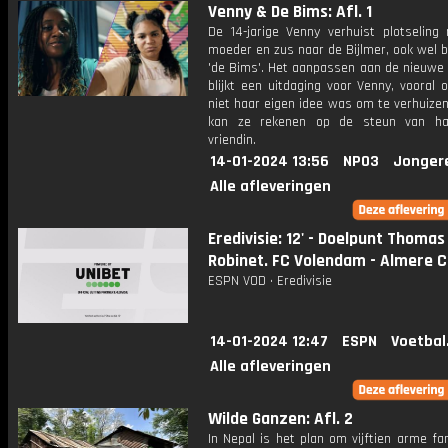
Venny & De Bims: Afl. 1
De 14-jarige Venny verhuist plotseling
moeder en zus naar de Bijlmer, ook wel 
'de Bims'. Het aanpassen aan de nieuwe
blijkt een uitdaging voor Venny, vooral
niet haar eigen idee was om te verhuizen
kan ze rekenen op de steun van ha
vriendin.
14-01-2024 13:56
NPO3
Jonger
Alle afleveringen
Eredivisie: 12' - Doelpunt Thomas
Robinet. FC Volendam - Almere Ci
ESPN VOD • Eredivisie
14-01-2024 12:47
ESPN
Voetbal
Alle afleveringen
Wilde Ganzen: Afl. 2
In Nepal is het plan om vijftien arme fam