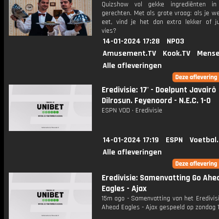
Quizshow vol gekke ingrediënten in 
gerechten. Met als grote vraag: als je w
eet, vind je het dan extra lekker of ju
vies?
14-01-2024 17:28
NPO3
Amusement.TV
Kook.TV
Mense
Alle afleveringen
Eredivisie: 17' - Doelpunt Javairô
Dilrosun. Feyenoord - N.E.C. 1-0
ESPN VOD • Eredivisie
14-01-2024 17:19
ESPN
Voetbal
Alle afleveringen
Eredivisie: Samenvatting Go Ahe
Eagles - Ajax
15m ago - Samenvatting van het Eredivis
Ahead Eagles - Ajax gespeeld op zondag 1