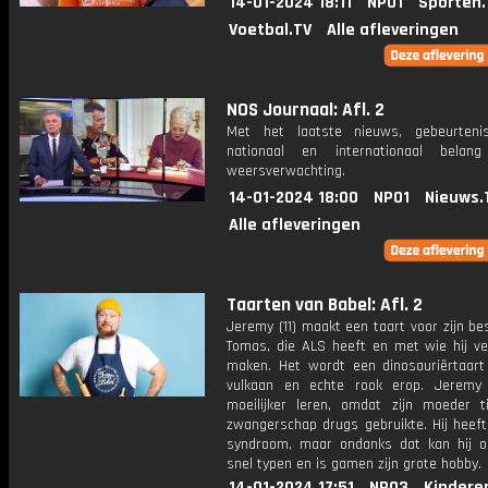
14-01-2024 18:11
NPO1
Sporten.
Voetbal.TV
Alle afleveringen
NOS Journaal: Afl. 2
Met het laatste nieuws, gebeurteni
nationaal en internationaal bela
weersverwachting.
14-01-2024 18:00
NPO1
Nieuws.
Alle afleveringen
Taarten van Babel: Afl. 2
Jeremy (11) maakt een taart voor zijn be
Tomas, die ALS heeft en met wie hij vee
maken. Het wordt een dinosauriërtaar
vulkaan en echte rook erop. Jeremy
moeilijker leren, omdat zijn moeder t
zwangerschap drugs gebruikte. Hij heeft
syndroom, maar ondanks dat kan hij o
snel typen en is gamen zijn grote hobby.
14-01-2024 17:51
NPO3
Kindere