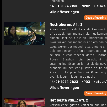
Habiballah.
14-01-2024 21:30
NPO2
Nieuws.
Alle afleveringen
Nachtdieren: Afl. 2
Raven struint de donkere straten van 
af op zoek naar mensen die niet kunnen 
slapen. Daar stuit die op Shaneequa 
Twee weken per maand is er niets aan d
twee weken per maand is ze angstig en s
Ook komt Raven Stefanie tegen. Dag en 
ze zich in voor moeder aarde. Daarn
Raven Stephan die terugkomt 
cateringklus. Stephan is net uit de gev
probeert nu een eerlijk leven op te b
Rock 'n roll-Kapper Taco wil Raven nog
even knippen midden in de nacht.
14-01-2024 21:23
NPO3
Natuur.
Alle afleveringen
Het beste van...: Afl. 2
Verschillende gasten vertellen hun heri