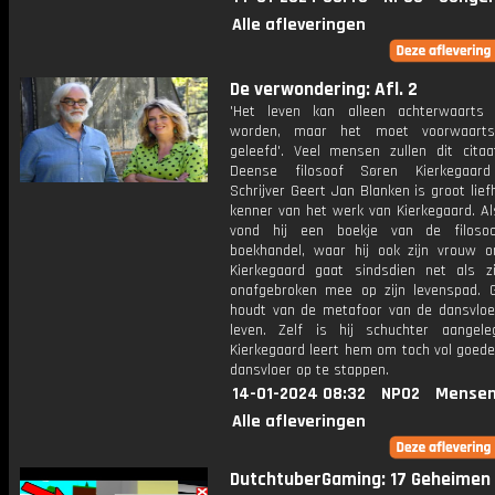
Alle afleveringen
De verwondering: Afl. 2
'Het leven kan alleen achterwaarts
worden, maar het moet voorwaart
geleefd'. Veel mensen zullen dit cita
Deense filosoof Søren Kierkegaard
Schrijver Geert Jan Blanken is groot lie
kenner van het werk van Kierkegaard. Als
vond hij een boekje van de filoso
boekhandel, waar hij ook zijn vrouw o
Kierkegaard gaat sindsdien net als z
onafgebroken mee op zijn levenspad. 
houdt van de metafoor van de dansvloe
leven. Zelf is hij schuchter aangel
Kierkegaard leert hem om toch vol goed
dansvloer op te stappen.
14-01-2024 08:32
NPO2
Mensen
Alle afleveringen
DutchtuberGaming: 17 Geheimen