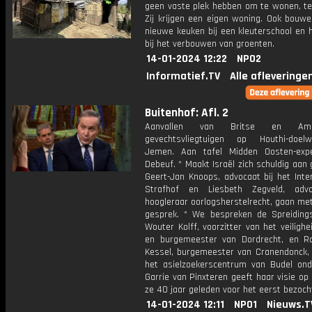
geen vaste plek hebben om te wonen, te
Zij krijgen een eigen woning. Ook bouw
nieuwe keuken bij een kleuterschool en 
bij het verbouwen van groenten.
14-01-2024 12:22
NPO2
Informatief.TV
Alle afleveringe
Buitenhof: Afl. 2
Aanvallen van Britse en Amer
gevechtsvliegtuigen op Houthi-doel
Jemen. Aan tafel Midden Oosten-exp
Debeuf. * Maakt Israël zich schuldig aan
Geert-Jan Knoops, advocaat bij het Inte
Strafhof en Liesbeth Zegveld, adv
hoogleraar oorlogsherstelrecht, gaan met
gesprek. * We bespreken de Spreidin
Wouter Kolff, voorzitter van het veiligh
en burgemeester van Dordrecht, en R
Kessel, burgemeester van Cranendonck,
het asielzoekerscentrum van Budel onde
Garrie van Pinxteren geeft haar visie op
ze 40 jaar geleden voor het eerst bezoch
14-01-2024 12:11
NPO1
Nieuws.T