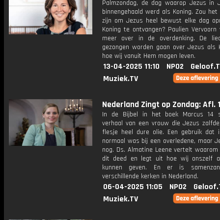
Palmzondag, de dag waarop Jezus in 
binnengehaald werd als Koning. Zou het 
zijn om Jezus heel bewust elke dag op
Koning te ontvangen? Paulien Vervoorn v
meer over in de overdenking. De lie
gezongen worden gaan over Jezus als 
hoe wij vanuit Hem mogen leven.
13-04-2025 11:10
NPO2
Geloof.
Muziek.TV
Nederland Zingt op Zondag: Afl. 
In de Bijbel in het boek Marcus 14 
verhaal van een vrouw die Jezus zalfd
flesje heel dure olie. Een gebruik dat i
normaal was bij een overledene, maar Je
nog. Ds. Almatine Leene vertelt waarom
dit deed en legt uit hoe wij onszelf 
kunnen geven. En er is samenzan
verschillende kerken in Nederland.
06-04-2025 11:05
NPO2
Geloof.
Muziek.TV