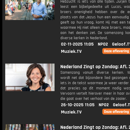
Hebzucht is iets van alle tijden. Jurjen 
leest een bijbelgedeelte uit Lucas, wa
broers onenigheid hebben over de er
plaats van dat Jezus hun een eenvoudig
geeft op hun vraag, komt Hij met een t
waarmee Hij niet alleen deze broers, ma
aan het denken zet. De samenzang ko
diverse kerken in Nederland.
02-11-2025 11:05
NPO2
Geloof.T
Muziek.TV
Nederland Zingt op Zondag: Afl. 
Samenzang vanuit diverse kerken. W
wordt net dat bijzondere lied gezongen 
iets in de tekst waarmee je weer verder 
dat precies op dit moment nodig was
Vervoorn vertelt hierover meer in haar o
die gaat over het verhaal van de zaaier.
26-10-2025 11:05
NPO2
Geloof.
Muziek.TV
Nederland Zingt op Zondag: Afl. 