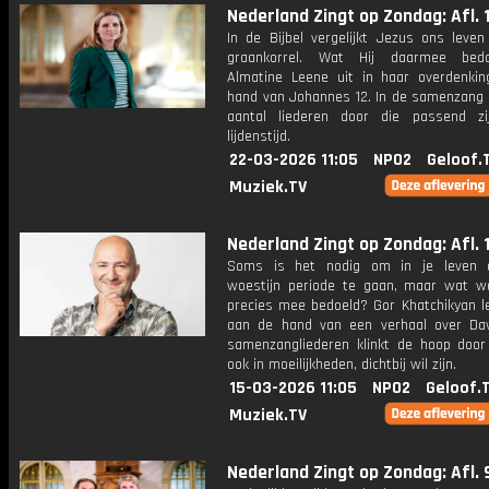
Nederland Zingt op Zondag: Afl. 1
In de Bijbel vergelijkt Jezus ons leve
graankorrel. Wat Hij daarmee bedo
Almatine Leene uit in haar overdenki
hand van Johannes 12. In de samenzang k
aantal liederen door die passend z
lijdenstijd.
22-03-2026 11:05
NPO2
Geloof.
Muziek.TV
Nederland Zingt op Zondag: Afl. 
Soms is het nodig om in je leven 
woestijn periode te gaan, maar wat w
precies mee bedoeld? Gor Khatchikyan le
aan de hand van een verhaal over Dav
samenzangliederen klinkt de hoop door
ook in moeilijkheden, dichtbij wil zijn.
15-03-2026 11:05
NPO2
Geloof.
Muziek.TV
Nederland Zingt op Zondag: Afl. 