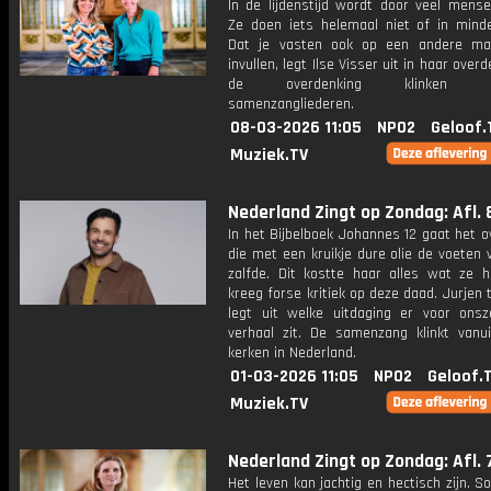
In de lijdenstijd wordt door veel mense
Ze doen iets helemaal niet of in mind
Dat je vasten ook op een andere ma
invullen, legt Ilse Visser uit in haar overd
de overdenking klinken pa
samenzangliederen.
08-03-2026 11:05
NPO2
Geloof.
Muziek.TV
Nederland Zingt op Zondag: Afl. 
In het Bijbelboek Johannes 12 gaat het o
die met een kruikje dure olie de voeten
zalfde. Dit kostte haar alles wat ze 
kreeg forse kritiek op deze daad. Jurjen 
legt uit welke uitdaging er voor onsze
verhaal zit. De samenzang klinkt vanui
kerken in Nederland.
01-03-2026 11:05
NPO2
Geloof.
Muziek.TV
Nederland Zingt op Zondag: Afl. 
Het leven kan jachtig en hectisch zijn.