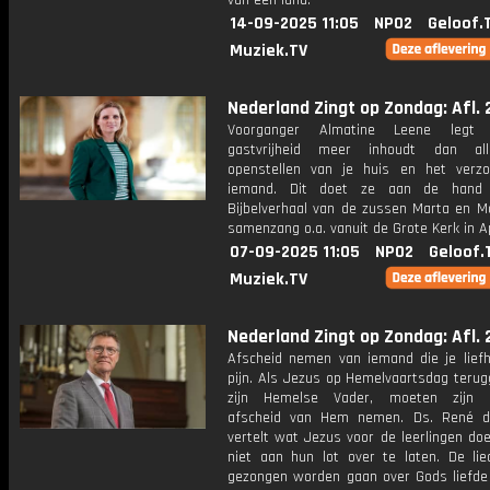
van een land.
14-09-2025 11:05
NPO2
Geloof.
Muziek.TV
Nederland Zingt op Zondag: Afl. 
Voorganger Almatine Leene legt
gastvrijheid meer inhoudt dan al
openstellen van je huis en het verz
iemand. Dit doet ze aan de hand
Bijbelverhaal van de zussen Marta en Ma
samenzang o.a. vanuit de Grote Kerk in A
07-09-2025 11:05
NPO2
Geloof.
Muziek.TV
Nederland Zingt op Zondag: Afl. 
Afscheid nemen van iemand die je liefh
pijn. Als Jezus op Hemelvaartsdag terug
zijn Hemelse Vader, moeten zijn le
afscheid van Hem nemen. Ds. René d
vertelt wat Jezus voor de leerlingen do
niet aan hun lot over te laten. De lie
gezongen worden gaan over Gods liefde