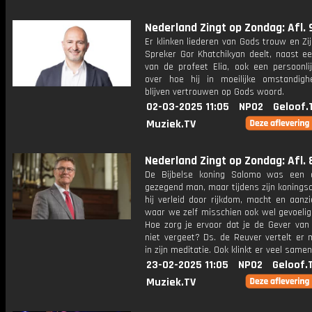
Nederland Zingt op Zondag: Afl. 
Er klinken liederen van Gods trouw en Zij
Spreker Gor Khatchikyan deelt, naast ee
van de profeet Elia, ook een persoonlij
over hoe hij in moeilijke omstandig
blijven vertrouwen op Gods woord.
02-03-2025 11:05
NPO2
Geloof.
Muziek.TV
Nederland Zingt op Zondag: Afl. 
De Bijbelse koning Salomo was een 
gezegend man, maar tijdens zijn konings
hij verleid door rijkdom, macht en aanz
waar we zelf misschien ook wel gevoelig 
Hoe zorg je ervoor dat je de Gever van
niet vergeet? Ds. de Reuver vertelt er 
in zijn meditatie. Ook klinkt er veel same
23-02-2025 11:05
NPO2
Geloof.
Muziek.TV