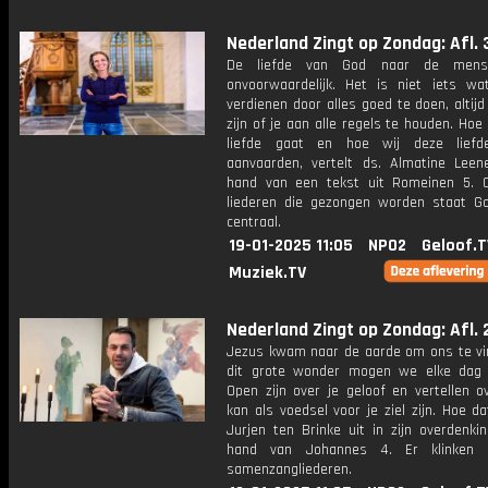
Nederland Zingt op Zondag: Afl. 
De liefde van God naar de mens
onvoorwaardelijk. Het is niet iets wa
verdienen door alles goed te doen, altijd
zijn of je aan alle regels te houden. Hoe
liefde gaat en hoe wij deze lief
aanvaarden, vertelt ds. Almatine Lee
hand van een tekst uit Romeinen 5. 
liederen die gezongen worden staat Go
centraal.
19-01-2025 11:05
NPO2
Geloof.T
Muziek.TV
Nederland Zingt op Zondag: Afl. 
Jezus kwam naar de aarde om ons te vi
dit grote wonder mogen we elke dag 
Open zijn over je geloof en vertellen o
kan als voedsel voor je ziel zijn. Hoe dat
Jurjen ten Brinke uit in zijn overdenki
hand van Johannes 4. Er klinken 
samenzangliederen.