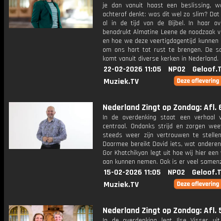
je dan vanuit haast een beslissing, w
achteraf denkt: was dit wel zo slim? Da
al in de tijd van de Bijbel. In haar ov
benadrukt Almatine Leene de noodzaak v
en hoe we deze veertigdagentijd kunnen 
om ons hart tot rust te brengen. De 
komt vanuit diverse kerken in Nederland.
22-02-2026 11:05
NPO2
Geloof.
Muziek.TV
Nederland Zingt op Zondag: Afl. 
In de overdenking staat een verhaal 
centraal. Ondanks strijd en zorgen weet
steeds weer zijn vertrouwen te stelle
Daarmee bereikt David iets, wat anderen 
Gor Khatchikyan legt uit hoe wij hier een
aan kunnen nemen. Ook is er veel samen
15-02-2026 11:05
NPO2
Geloof.
Muziek.TV
Nederland Zingt op Zondag: Afl. 
In de overdenking legt Ilse Visser ui