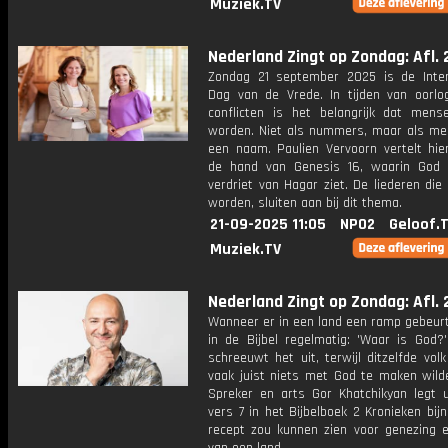
Muziek.TV
Nederland Zingt op Zondag: Afl. 
Zondag 21 september 2025 is de Inter
Dag van de Vrede. In tijden van oorlog
conflicten is het belangrijk dat mens
worden. Niet als nummers, maar als m
een naam. Paulien Vervoorn vertelt hie
de hand van Genesis 16, waarin God h
verdriet van Hagar ziet. De liederen di
worden, sluiten aan bij dit thema.
21-09-2025 11:05
NPO2
Geloof.
Muziek.TV
Nederland Zingt op Zondag: Afl. 
Wanneer er in een land een ramp gebeurt,
in de Bijbel regelmatig: 'Waar is God?'
schreeuwt het uit, terwijl ditzelfde vol
vaak juist niets met God te maken wild
Spreker en arts Gor Khatchikyan legt u
vers 7 in het Bijbelboek 2 Kronieken bij
recept zou kunnen zien voor genezing e