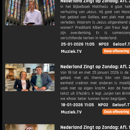
Nederland Zingt op Zondag: Afl. 
In het Bijbelboek Mattheüs 4 gaat he
verhuizing van Jezus. Hij gaat van Naza
het gebied van Galilea, een plek met ee
verleden. Waarom is Jezus uitgerekend 
wonen? Predikant Albert Jan Treur legt 
zijn overdenking. Er is samenzan
verschillende kerken in Nederland.
25-01-2026 11:05
NPO2
Geloof.
Muziek.TV
Nederland Zingt op Zondag: Afl. 
Van 18 tot en met 25 januari 2026 is de
gebed, met als thema Eén van Gees
eenheid creëren met anderen is moeilij
vaak niet op eigen kracht. Aan de han
tekst uit Efeziërs 4 legt Jurjen ten Brin
we elkaar beter kunnen leren begrijpen.
18-01-2026 11:05
NPO2
Geloof.T
Muziek.TV
Nederland Zingt op Zondag: Afl. 