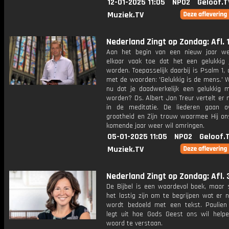
12-01-2025 11:05
NPO2
Geloof.T
Muziek.TV
Nederland Zingt op Zondag: Afl. 
Aan het begin van een nieuw jaar w
elkaar vaak toe dat het een gelukkig
worden. Toepasselijk daarbij is Psalm 1, 
met de woorden: 'Gelukkig is de mens.' 
nu dat je daadwerkelijk een gelukkig 
worden? Ds. Albert Jan Treur vertelt er
in de meditatie. De liederen gaan 
grootheid en Zijn trouw waarmee Hij on
komende jaar weer wil omringen.
05-01-2025 11:05
NPO2
Geloof.
Muziek.TV
Nederland Zingt op Zondag: Afl. 
De Bijbel is een waardevol boek, maar
het lastig zijn om te begrijpen wat er 
wordt bedoeld met een tekst. Paulien
legt uit hoe Gods Geest ons wil helpe
woord te verstaan.