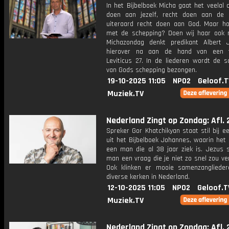
In het Bijbelboek Micha gaat het veelal 
doen aan jezelf, recht doen aan de
uiteraard recht doen aan God. Maar ho
met de schepping? Doen wij haar ook 
Michazondag denkt predikant Albert 
hierover na aan de hand van een t
Leviticus 27. In de liederen wordt de s
van Gods schepping bezongen.
19-10-2025 11:05
NPO2
Geloof.T
Muziek.TV
Nederland Zingt op Zondag: Afl. 
Spreker Gor Khatchikyan staat stil bij e
uit het Bijbelboek Johannes, waarin het
een man die al 38 jaar ziek is. Jezus s
man een vraag die je niet zo snel zou v
Ook klinken er mooie samenzanglieder
diverse kerken in Nederland.
12-10-2025 11:05
NPO2
Geloof.T
Muziek.TV
Nederland Zingt op Zondag: Afl. 