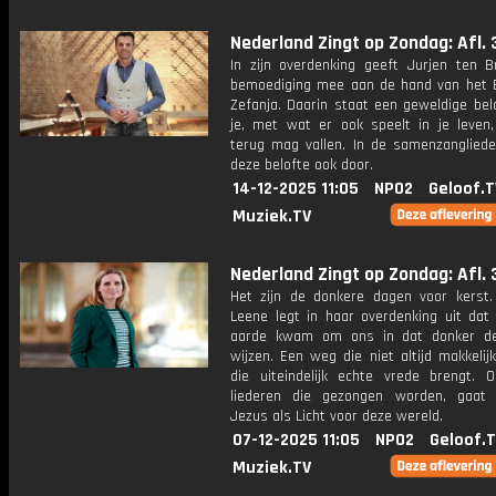
Nederland Zingt op Zondag: Afl. 
In zijn overdenking geeft Jurjen ten B
bemoediging mee aan de hand van het B
Zefanja. Daarin staat een geweldige bel
je, met wat er ook speelt in je leven, 
terug mag vallen. In de samenzanglieder
deze belofte ook door.
14-12-2025 11:05
NPO2
Geloof.T
Muziek.TV
Nederland Zingt op Zondag: Afl. 
Het zijn de donkere dagen voor kerst.
Leene legt in haar overdenking uit dat
aarde kwam om ons in dat donker d
wijzen. Een weg die niet altijd makkelij
die uiteindelijk echte vrede brengt. 
liederen die gezongen worden, gaat
Jezus als Licht voor deze wereld.
07-12-2025 11:05
NPO2
Geloof.
Muziek.TV