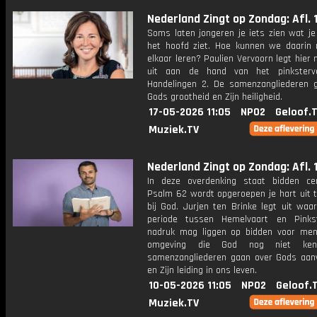
Nederland Zingt op Zondag: Afl. 
Soms laten jongeren je iets zien wat je
het hoofd ziet. Hoe kunnen we daarin
elkaar leren? Paulien Vervoorn legt hier
uit aan de hand van het pinksterve
Handelingen 2. De samenzangliederen 
Gods grootheid en Zijn heiligheid.
17-05-2026 11:05
NPO2
Geloof.
Muziek.TV
Nederland Zingt op Zondag: Afl. 
In deze overdenking staat bidden cen
Psalm 62 wordt opgeroepen je hart uit t
bij God. Jurjen ten Brinke legt uit waa
periode tussen Hemelvaart en Pinks
nadruk mag liggen op bidden voor men
omgeving die God nog niet ken
samenzangliederen gaan over Gods aan
en Zijn leiding in ons leven.
10-05-2026 11:05
NPO2
Geloof.
Muziek.TV