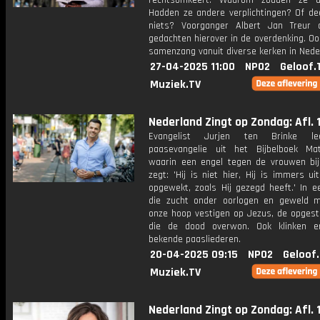
rechtsomkeert. Waarom zouden ze d
Hadden ze andere verplichtingen? Of de
niets? Voorganger Albert Jan Treur d
gedachten hierover in de overdenking. Ook
samenzang vanuit diverse kerken in Nede
27-04-2025 11:00
NPO2
Geloof.
Muziek.TV
Nederland Zingt op Zondag: Afl. 
Evangelist Jurjen ten Brinke l
paasevangelie uit het Bijbelboek Ma
waarin een engel tegen de vrouwen bij
zegt: 'Hij is niet hier, Hij is immers u
opgewekt, zoals Hij gezegd heeft.' In e
die zucht onder oorlogen en geweld
onze hoop vestigen op Jezus, de opgest
die de dood overwon. Ook klinken e
bekende paasliederen.
20-04-2025 09:15
NPO2
Geloof
Muziek.TV
Nederland Zingt op Zondag: Afl. 