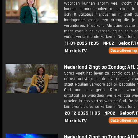
Woorden kunnen enorm veel kracht h
kunnen iemand maken of breken. In 
schrijft Jakobus hierover en hij stelt d
indringende vraag, een vraag die je
veranderen. Predikant Almatine Leene v
meer over in de overdenking en er is 
vanuit verschillende kerken in Nederland.
11-01-2026 11:05
NPO2
Geloof.T
Muziek.TV
Nederland Zingt op Zondag: Afl. 
Soms voelt het leven zo jachtig dat er 
onrust ontstaat. In de overdenking va
staat Paulien Vervoorn stil bij bepaalde 
God aan ons geeft. Ritmes waard
ontstaat en waardoor we elke dag w
groeien in ons vertrouwen op God. De 
komt vanuit diverse kerken in Nederland.
28-12-2025 11:05
NPO2
Geloof.
Muziek.TV
Nederland Zingt op Zondag: Afl. 