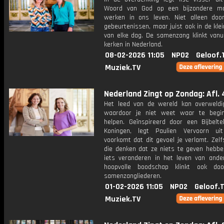
Woord van God op een bijzondere ma
werken in ons leven. Niet alleen doo
gebeurtenissen, maar juist ook in de kle
van elke dag. De samenzang klinkt vanui
kerken in Nederland.
08-02-2026 11:05
NPO2
Geloof.
Muziek.TV
Nederland Zingt op Zondag: Afl. 
Het leed van de wereld kan overweldig
waardoor je niet weet waar te begi
helpen. Geïnspireerd door een Bijbelte
Koningen, legt Paulien Vervoorn ui
voorkomt dat dit gevoel je verlamt. Zel
die denken dat ze niets te geven hebbe
iets veranderen in het leven van ande
hoopvolle boodschap klinkt ook do
samenzangliederen.
01-02-2026 11:05
NPO2
Geloof.
Muziek.TV