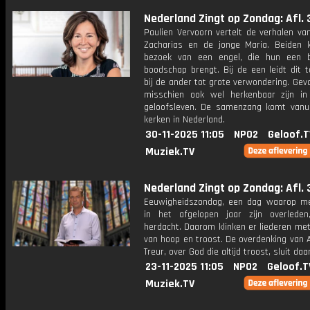
Nederland Zingt op Zondag: Afl. 
Paulien Vervoorn vertelt de verhalen va
Zacharias en de jonge Maria. Beiden k
bezoek van een engel, die hun een b
boodschap brengt. Bij de een leidt dit to
bij de ander tot grote verwondering. Gev
misschien ook wel herkenbaar zijn in
geloofsleven. De samenzang komt vanui
kerken in Nederland.
30-11-2025 11:05
NPO2
Geloof.T
Muziek.TV
Nederland Zingt op Zondag: Afl. 
Eeuwigheidszondag, een dag waarop m
in het afgelopen jaar zijn overlede
herdacht. Daarom klinken er liederen me
van hoop en troost. De overdenking van 
Treur, over God die altijd troost, sluit daa
23-11-2025 11:05
NPO2
Geloof.T
Muziek.TV