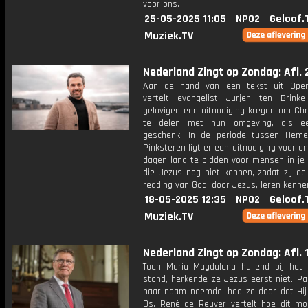
voor ons.
25-05-2025 11:05
NPO2
Geloof.
Muziek.TV
Nederland Zingt op Zondag: Afl. 
Aan de hand van een tekst uit Open
vertelt evangelist Jurjen ten Brin
gelovigen een uitnodiging kregen om Chr
te delen met hun omgeving, als ee
geschenk. In de periode tussen Heme
Pinksteren ligt er een uitnodiging voor o
dagen lang te bidden voor mensen in je
die Jezus nog niet kennen, zodat zij de
redding van God, door Jezus, leren kenne
18-05-2025 12:35
NPO2
Geloof.
Muziek.TV
Nederland Zingt op Zondag: Afl. 
Toen Maria Magdalena huilend bij het 
stond, herkende ze Jezus eerst niet. Pa
haar naam noemde, had ze door dat Hij
Ds. René de Reuver vertelt hoe dit m