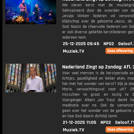
We vieren kerst met de muziekgro
Geïnspireerd door de woorden van d
Jesaja klinken liederen vol verwon
blijdschap over de geboorte Jezus, de
God. Naast de sfeervolle liederen van S
er ook diverse geliefde kerstliederen ge
iedereen kent.
25-12-2025 09:45
NPO2
Geloof.
Muziek.TV
Nederland Zingt op Zondag: Afl. 
Voor veel mensen is de kerstperiode een
lichtjes, gezelligheid en lekker eten, ma
het met het wonder van kerst? Kijk je daa
Maria, verwachtingsvol naar uit? O
misschien te groot en lastig te be
Voorganger Albert Jan Treur denkt hie
meditatie over na. Ook de samenzan
gaan over het wonder van de geboorte 
en hoe God daarin dichtbij komt.
21-12-2025 11:05
NPO2
Geloof.T
Muziek.TV