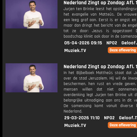
Nederland Zingt op Zondag: Afl. 
Jurjen ten Brinke leest het opstandingsv
het evangelie van Matteüs. De vrouwe
een leeg graf aan. Eerst is er angst en
maar dan dringt het bericht van de engel
tot ze door: Jezus is opgestaan! D
boodschap klinkt ook door in de samenza
05-04-2026 09:15
NPO2
Geloof
Muziek.TV
Nederland Zingt op Zondag: Afl. 
In het Bijbelboek Mattheüs staat dat Je
over de stad Jeruzalem. Hij wil de inwo
beschermen, hen rust en vrede geven
mensen willen dat niet aanneme
overdenking legt Jurjen ten Brinke uit 
belangrijke uitnodiging aan ons in dit ve
De samenzang komt vanuit diverse k
Nederland.
29-03-2026 11:10
NPO2
Geloof.
Muziek.TV