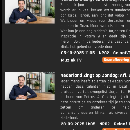
Zoals elk jaar op de eerste zondag va
wordt er in veel kerken extra aandach
aan Israël. Israël, een land dat volop in 
We bidden om vrede, voor Jeruzalem e
mensen in Gaza. Maar wat als die vrede 
Wat kun je dan nog bidden? Jurjen ten Br
inspiratie in Psalm 9 en deelt zijn 
hierbij. Ook in de liederen die gezonge
klinkt het gebed om vrede door.
05-10-2025 11:05
NPO2
Geloof.
Muziek.TV
Nederland Zingt op Zondag: Afl. 
Ieder mens heeft talenten gekregen va
hebben deze talenten niet in bezit
bruikleen, vertelt evangelist Jurjen ten 
de hand van Petrus 4. Ook legt hij uit 
deze onrustige en onzekere tijd je talent
zetten om anderen te help
samenzangliederen klinken uit diverse 
Nederland.
28-09-2025 11:05
NPO2
Geloof.