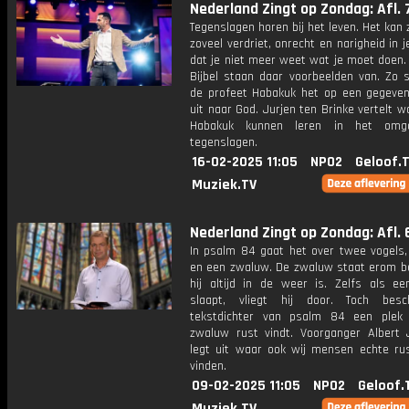
Nederland Zingt op Zondag: Afl. 
Tegenslagen horen bij het leven. Het kan z
zoveel verdriet, onrecht en narigheid in je
dat je niet meer weet wat je moet doen.
Bijbel staan daar voorbeelden van. Zo 
de profeet Habakuk het op een gegev
uit naar God. Jurjen ten Brinke vertelt 
Habakuk kunnen leren in het om
tegenslagen.
16-02-2025 11:05
NPO2
Geloof.
Muziek.TV
Nederland Zingt op Zondag: Afl. 
In psalm 84 gaat het over twee vogels
en een zwaluw. De zwaluw staat erom b
hij altijd in de weer is. Zelfs als e
slaapt, vliegt hij door. Toch besc
tekstdichter van psalm 84 een plek
zwaluw rust vindt. Voorganger Albert 
legt uit waar ook wij mensen echte ru
vinden.
09-02-2025 11:05
NPO2
Geloof.
Muziek.TV