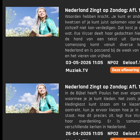
Nederland Zingt op Zondag: Afl. 
Woorden hebben kracht. Je kunt er an
kwetsen of je kunt juist opkomen voor i
zichzelf niet kan verdedigen. Dat kost je 
wat. Ilse Visser deelt haar gedachten hi
de hand van een tekst uit Spre
samenzang komt vanuit diverse k
Nederland en is passend bij de week van
en het vieren van vrijheid.
03-05-2026 11:05
NPO2
Geloof.
Muziek.TV
Nederland Zingt op Zondag: Afl. 
In de Bijbel heeft Paulus het over eige
waarmee je je kunt kleden. Net zoals j
kledingkast kunt staan om te kieze
aantrekt, kun je ervoor kiezen hoe je in
staat. Hoe dit precies zit, legt Ilse Vis
haar overdenking. Er is samenz
verschillende kerken in Nederland.
26-04-2026 11:05
NPO2
Geloof.