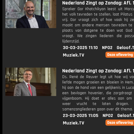
Nederland Zingt op Zondag: Afl. 
Spreker Gor Khatchikyan leest uit Marc
het volk tevreden te stellen, laat Pilatu
vrij. Gor vraagt zich af hoe vaak hij z
maakt om andere mensen tevreden te s
plaats van datgene te doen wat God
vraagt. We zingen liederen die pas
lijdenstijd.
30-03-2025 11:10
NPO2
Geloof.
Muziek.TV
Nederland Zingt op Zondag: Afl. 
Ds. René de Reuver legt uit hoe wij va
liefde mogen groeien en bloeien in Hem.
hij aan de hand van een gelijkenis in Luca
een bevlogen hovenier, die zorgdraagt
vijgenboom. Hij doet er alles aan o
weer vrucht te laten dragen.
samenzangliederen gaan over dit thema.
23-03-2025 11:05
NPO2
Geloof.
Muziek.TV