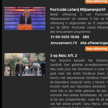
Postcode Loterij Miljoenenjacht
Bekijk aflevering 2 van Postcode
Miljoenenjacht uit seizoen 11 hier op K
aflevering is uitgezonden op 21 septemb
uur bij SBS6. Postcode Loterij Miljoene
een Amusement programma
21-09-2025 19:56
SBS
Amusement.TV
Alle afleveringe
3 op Reis: Afl. 2
Max Terpstra bezoekt het Italiaans
Sardinië. Een geliefde strandbestemm
Max trekt juist het binnenland in waar h
gaat naar het échte Sardijnse leven. 
kennis met eeuwenoude Sardijnse traditi
de bijzondere zangstijl canto a tenore. 
Orotelli heeft een bijzondere betekenis
want hier is zijn vader geboren. Na een
ontmoet Max enkele familieleden. Hij sluit
af bij een schapenherder, waar hij dé d
van het eiland proeft: Casu Marzu, oft