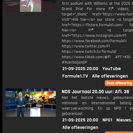
first podium with Williams at the 2025 
Grand Prix! For more F1® videos, v
target="_blank" href="https://www.For
Visit">Klik hier</a> our store: <a targe
href="https://f1store.formula1.com/ Fol
hier</a> F1®: <a target="_
href="https://www.instagram.com/F1
https://www.facebook.com/Formula1/
https://www.twitter.com/F1
https://www.twitch.tv/formula1
https://www.tiktok.com/@f1 #F1">Klik
#AzerbaijanGP
21-09-2025 20:00
YouTube
Formule1.TV
Alle afleveringen
NOS Journaal 20.00 uur: Afl. 38
Met het laatste nieuws, gebeurteni
nationaal en internationaal bela
weersverwachting. En op NPO 1 e
gebarentaal.
21-09-2025 20:00
NPO1
Nieuws.
Alle afleveringen