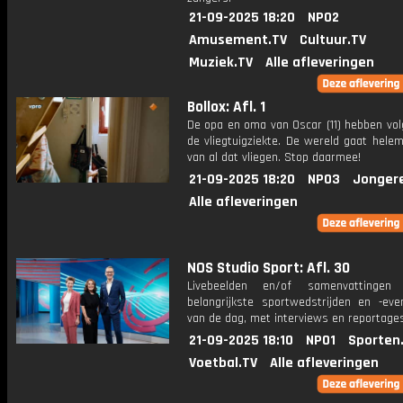
21-09-2025 18:20
NPO2
Amusement.TV
Cultuur.TV
Muziek.TV
Alle afleveringen
Bollox: Afl. 1
De opa en oma van Oscar (11) hebben vo
de vliegtuigziekte. De wereld gaat hele
van al dat vliegen. Stop daarmee!
21-09-2025 18:20
NPO3
Jonger
Alle afleveringen
NOS Studio Sport: Afl. 30
Livebeelden en/of samenvattinge
belangrijkste sportwedstrijden en -ev
van de dag, met interviews en reportages
21-09-2025 18:10
NPO1
Sporten
Voetbal.TV
Alle afleveringen