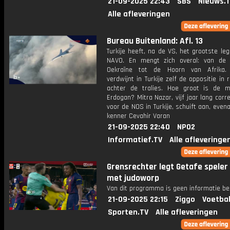
21-09-2025 22:43
SBS
Nieuws.
Alle afleveringen
Bureau Buitenland: Afl. 13
Turkije heeft, na de VS, het grootste le
NAVO. En mengt zich overal: van de 
Oekraïne tot de Hoorn van Afrika. 
verdwijnt in Turkije zelf de oppositie in
achter de tralies. Hoe groot is de 
Erdogan? Mitra Nazar, vijf jaar lang cor
voor de NOS in Turkije, schuift aan, evenal
kenner Cevahir Varan
21-09-2025 22:40
NPO2
Informatief.TV
Alle afleveringe
Grensrechter legt Getafe speler
met judoworp
Van dit programma is geen informatie be
21-09-2025 22:15
Ziggo
Voetbal
Sporten.TV
Alle afleveringen