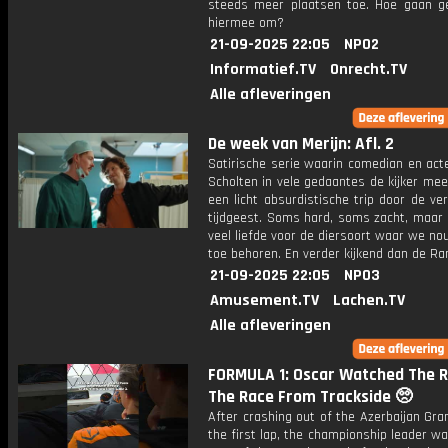
steeds meer plaatsen toe. Hoe gaan 
hiermee om?
21-09-2025 22:05
NPO2
Informatief.TV
Onrecht.TV
Alle afleveringen
De week van Merijn: Afl. 2
Satirische serie waarin comedian en act
Scholten in vele gedaantes de kijker me
een licht absurdistische trip door de v
tijdgeest. Soms hard, soms zacht, maar 
veel liefde voor de diersoort waar we n
toe behoren. En verder kijkend dan de Ra
21-09-2025 22:05
NPO3
Amusement.TV
Lachen.TV
Alle afleveringen
FORMULA 1: Oscar Watched The R
The Race From Trackside 🥺
After crashing out of the Azerbaijan Gra
the first lap, the championship leader w