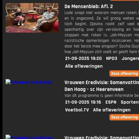
De Mensenbieb: Afl. 2
Lode snapt niet waarom mensen roken; h
en is ongezond. Ze wil graag weten 
tóch begint. Djavino rookt zelf veel e
openhartig over zijn verslaving en hoe
stoppen met roken is. Jah-Mayson m
racistische opmerkingen incasseren. Ho
daar het beste mee omgaan? Sosha Duy
hoe Jah-Mayson zich voelt en geeft hem t
21-09-2025 19:20
NPO3
Jonger
Alle afleveringen
Vrouwen Eredivisie: Samenvatti
Den Haag - sc Heerenveen
Van dit programma is geen informatie be
21-09-2025 19:16
ESPN
Sporten
Voetbal.TV
Alle afleveringen
Vrouwen Eredivisie: Samenvatti