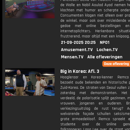
de Walle en Nabil Aoulad Ayad nemen h
klachten met humor en scherpte onder
Consumenten klagen niet alleen over pro
de winkel, maar ook over misleidende 
gedoe met online bestellingen e
internetoplichters. Herkenbare situat
frustrerend, maar altijd met een knipoog.
21-09-2025 20:25
NPO1
Amusement.TV
Lachen.TV
Mensen.TV
Alle afleveringen
Big in Korea: Afl. 3
Hoogleraar en Korea-kenner Remco
bezoekt oude bekenden en historische p
Zuid-Korea. De straten van Seoul vullen z
zaterdag met demonstranten. Het
verdeeld, de polarisatie splijt gezinnen,
vrouwen, jongeren en ouderen. B
verkiezingsuitslag de rust terug? 
welvarende façade schuilen seksism
grote armoedekloof. Remco spreekt 
studente over de online gender
folkzangeres Lang Lee over de staat van