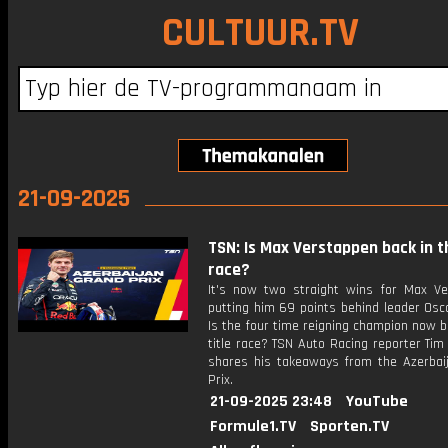
CULTUUR.TV
21-09-2025
TSN: Is Max Verstappen back in th
race?
It's now two straight wins for Max Ve
putting him 69 points behind leader Osca
Is the four time reigning champion now b
title race? TSN Auto Racing reporter Ti
shares his takeaways from the Azerbai
Prix.
21-09-2025 23:48
YouTube
Formule1.TV
Sporten.TV