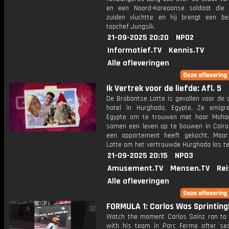
en een Noord-Koreaanse soldaat die
zuiden vluchtte en hij brengt een b
topchef Jungsik.
21-09-2025 20:20
NPO2
Informatief.TV
Kennis.TV
Alle afleveringen
Ik Vertrek voor de liefde: Afl. 5
De Brabantse Lotte is gevallen voor de 
hotel in Hurghada, Egypte. Ze emigr
Egypte om te trouwen met haar Moh
samen een leven op te bouwen in Cairo,
een appartement heeft gekocht. Maar
Lotte om het vertrouwde Hurghada los te
21-09-2025 20:15
NPO3
Amusement.TV
Mensen.TV
Rei
Alle afleveringen
FORMULA 1: Carlos Was Sprinting
Watch the moment Carlos Sainz ran to 
with his team in Parc Ferme after sec