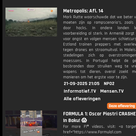
Metropolis: Afl. 14
Mark Rutte waarschuwde dat we beter v
moeten zijn op rampscenario's, zoals 
door hacks. In andere landen l
voorbereiding al sterk. In Armenië zorgt
voor angst en volgen mensen schietcurs
Estland trainen preppers met overlev
tegen drones en stroomuitval. In Maleis
stedelingen zich op overstromingen
moessons. In Portugal helpt de ge
bosbranden door struiken weg te vr
wapens tot dieren, overal zoekt m
manieren om het ergste voor te zijn.
21-09-2025 21:05
NPO2
Informatief.TV
Mensen.TV
Alle afleveringen
FORMULA 1: Oscar Piastri CRASH
In Baku! 😱
For more F1® videos, visit: <a target
href="https://www.Formula1.com Vis