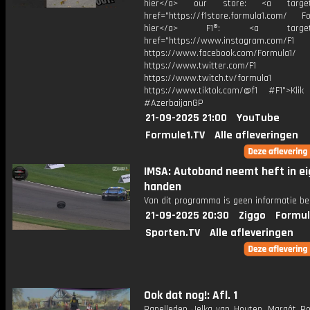
hier</a> our store: <a target=
href="https://f1store.formula1.com/ Fol
hier</a> F1®: <a target="_
href="https://www.instagram.com/F1
https://www.facebook.com/Formula1/
https://www.twitter.com/F1
https://www.twitch.tv/formula1
https://www.tiktok.com/@f1 #F1">Klik
#AzerbaijanGP
21-09-2025 21:00
YouTube
Formule1.TV
Alle afleveringen
IMSA: Autoband neemt heft in e
handen
Van dit programma is geen informatie be
21-09-2025 20:30
Ziggo
Formul
Sporten.TV
Alle afleveringen
Ook dat nog!: Afl. 1
Panelleden Jelka van Houten, Margôt Ro