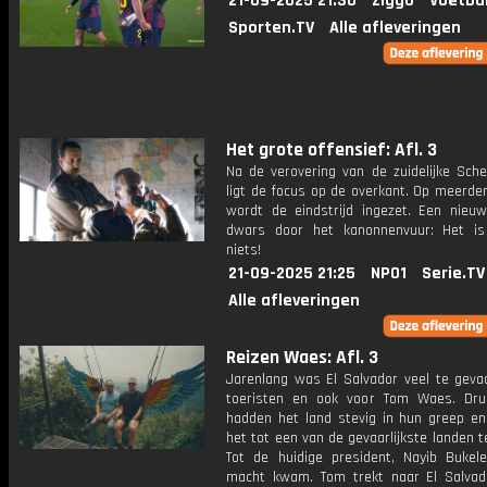
21-09-2025 21:30
Ziggo
Voetba
Sporten.TV
Alle afleveringen
Het grote offensief: Afl. 3
Na de verovering van de zuidelijke Sche
ligt de focus op de overkant. Op meerde
wordt de eindstrijd ingezet. Een nieuw
dwars door het kanonnenvuur: Het is
niets!
21-09-2025 21:25
NPO1
Serie.TV
Alle afleveringen
Reizen Waes: Afl. 3
Jarenlang was El Salvador veel te gevaa
toeristen en ook voor Tom Waes. Dr
hadden het land stevig in hun greep e
het tot een van de gevaarlijkste landen t
Tot de huidige president, Nayib Bukel
macht kwam. Tom trekt naar El Salva