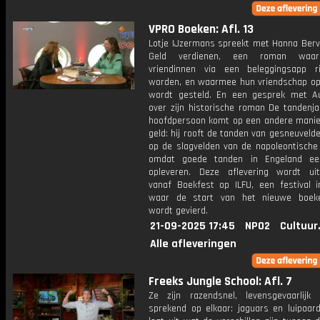
VPRO Boeken: Afl. 13
Lotje IJzermans spreekt met Hanna Berv
Geld verdienen, een roman waar
vriendinnen via een beleggingsapp ri
worden, en waarmee hun vriendschap op
wordt gesteld. En een gesprek met A
over zijn historische roman De tandenja
hoofdpersoon komt op een andere manier
geld: hij rooft de tanden van gesneuveld
op de slagvelden van de napoleontische 
omdat goede tanden in Engeland een
opleveren. Deze aflevering wordt ui
vanaf Boekfest op ILFU, een festival i
waar de start van het nieuwe boeke
wordt gevierd.
21-09-2025 17:45
NPO2
Cultuur
Alle afleveringen
Freeks Jungle School: Afl. 7
Ze zijn razendsnel, levensgevaarlijk 
sprekend op elkaar: jaguars en luipaard