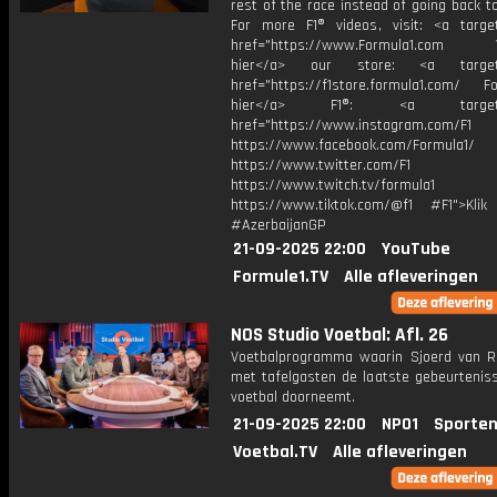
rest of the race instead of going back to
For more F1® videos, visit: <a target
href="https://www.Formula1.com Vis
hier</a> our store: <a target=
href="https://f1store.formula1.com/ Fol
hier</a> F1®: <a target="_
href="https://www.instagram.com/F1
https://www.facebook.com/Formula1/
https://www.twitter.com/F1
https://www.twitch.tv/formula1
https://www.tiktok.com/@f1 #F1">Klik
#AzerbaijanGP
21-09-2025 22:00
YouTube
Formule1.TV
Alle afleveringen
NOS Studio Voetbal: Afl. 26
Voetbalprogramma waarin Sjoerd van 
met tafelgasten de laatste gebeurteniss
voetbal doorneemt.
21-09-2025 22:00
NPO1
Sporten
Voetbal.TV
Alle afleveringen