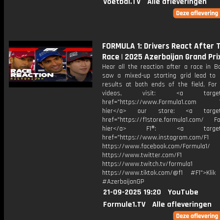
Voetbal.TV
Alle afleveringen
FORMULA 1: Drivers React After 
Race | 2025 Azerbaijan Grand Pri
Hear all the reaction after a race in B
saw a mixed-up starting grid lead to
results at both ends of the field, For
videos, visit: <a target="
href="https://www.Formula1.com Vis
hier</a> our store: <a target=
href="https://f1store.formula1.com/ Fol
hier</a> F1®: <a target="_
href="https://www.instagram.com/F1
https://www.facebook.com/Formula1/
https://www.twitter.com/F1
https://www.twitch.tv/formula1
https://www.tiktok.com/@f1 #F1">Klik
#AzerbaijanGP
21-09-2025 19:20
YouTube
Formule1.TV
Alle afleveringen