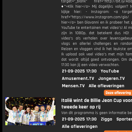
target="_blank" href="http://bit.ly/Ab
♦">Klik hier</a> Mij dagelijks volgen?
kijkje hier: - Instagram: <a target
href="https://www.instagram.com/gio/
hier</a> ben Giovanni en ik probeer het 
YouTube te entertainen met video's! Al mi
zijn in 1080p, dat betekent dus HD! 
video's als verhalen over levensgebeur
vlogs en allerlei challenges en rando
Reizen en vloggen vind ik het leukste o
Ik upload ook veel video's met mijn fam
dat wordt altijd goed ontvangen. Om 
17:30 kan jij een video verwachten.
21-09-2025 17:30
YouTube
Amusement.TV
Jongeren.TV
Mensen.TV
Alle afleveringen
Italië wint de Billie Jean Cup voo
tweede keer op rij
Van dit programma is geen informatie be
21-09-2025 17:30
Ziggo
Sporte
Alle afleveringen