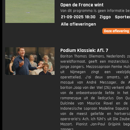
Open de France wint
Van dit programma is geen informatie be
21-09-2025 18:30
Ziggo
Sporte
Alle afleveringen
Podium Klassiek: Afl. 7
Bariton Thomas Oliemans, Nederlands z
wereldformaat, geeft een masterclass
jonge zangers. Mezzosopraan Femke Hul
uit Nijmegen zingt een veelzijd
operettelied, J'ai deux amants, ui
masqué van André Messager, de A
bariton Jaap van der Wel (26) verkent al
van de onbeantwoorde liefde in het
romanesque uit de liedcyclus Don Qu
Dulcinée van Maurice Ravel en de 2
Indonesische sopraan Madeline Saputra 
van de meest geliefde en hartversc
opera-aria's: Ach, ich fühl's uit Die Zaube
Mozart. Pianist Jan-Paul Grijpink beg
zangers.