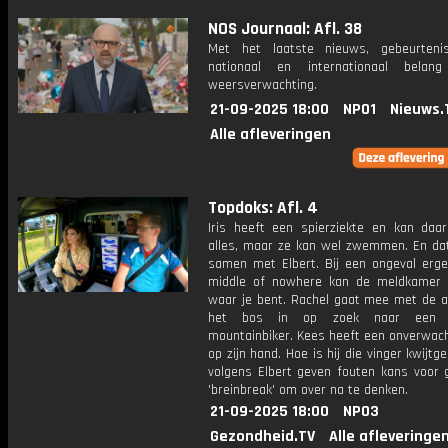
NOS Journaal: Afl. 38
Met het laatste nieuws, gebeurteni
nationaal en internationaal bela
weersverwachting.
21-09-2025 18:00
NPO1
Nieuws.
Alle afleveringen
Topdoks: Afl. 4
Iris heeft een spierziekte en kan daar
alles, maar ze kan wel zwemmen. En dat
samen met Elbert. Bij een ongeval erge
middle of nowhere kan de meldkamer 
waar je bent. Rachel gaat mee met de 
het bos in op zoek naar een 
mountainbiker. Kees heeft een onverwach
op zijn hand. Hoe is hij die vinger kwijtg
volgens Elbert geven fouten kans voor g
'breinbreak' om over na te denken.
21-09-2025 18:00
NPO3
Gezondheid.TV
Alle afleveringe