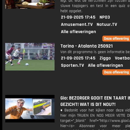
legt uit wat de verschillen zijn tussen
sluwe topjagers en test in een quiz o
hebt opgelet.
21-09-2025 17:45
NPO3
Amusement.TV
Natuur.TV
Alle afleveringen
Torino - Atalanta 250921
Van dit programma is geen informatie be
21-09-2025 17:45
Ziggo
Voetba
Sporten.TV
Alle afleveringen
Gio: BEZORGER GOOIT EEN TAART I
GEZICHT! WAT IS DIT NOU?!
♦ Bedankt voor het kijken naar deze vid
hier mijn TRUIEN EN NOG MEER VETTE D
target="_blank" href="http://www.gioxl.
hier</a> Abonneer voor meer ple