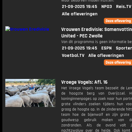
waar bedorven maden inzitten.
21-09-2025 19:45
NPO3
Reis.TV
Alle afleveringen
Vrouwen Eredivisie: Samenvatti
United - PEC Zwolle
Van dit programma is geen informatie be
21-09-2025 19:45
ESPN
Sporte
Voetbal.TV
Alle afleveringen
Vroege Vogels: Afl. 16
Het Vroege Vogels team bezoekt de Lem
de hoogste berg van Overijssel. H
koninginnenpages op zoek naar hun partn
grote vlinders zoeken tijdens hun voor
graag de hoogte op. In de zinderende hitt
team hoe de bijenwolf en zijn grote 
goudwesp gebruik maken van de
zandranden. Als de avond valt 
nachtzwaluw over de heide. Ook komt