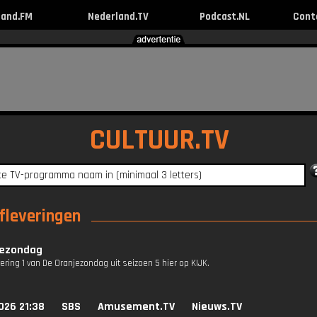
land.FM
Nederland.TV
Podcast.NL
Cont
CULTUUR.TV
fleveringen
jezondag
vering 1 van De Oranjezondag uit seizoen 5 hier op KIJK.
026 21:38
SBS
Amusement.TV
Nieuws.TV