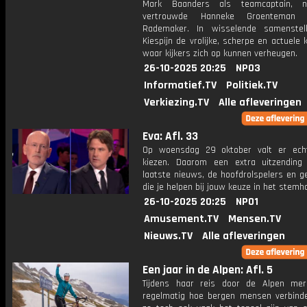
Mark Baanders als teamcaptain, 
vertrouwde Hanneke Groenteman 
Rademaker. In wisselende samenstelli
Kiespijn de vrolijke, scherpe en actuele 
waar kijkers zich op kunnen verheugen.
26-10-2025 20:25
NPO3
Informatief.TV
Politiek.TV
Verkiezing.TV
Alle afleveringen
Eva: Afl. 33
Op woensdag 29 oktober valt er ech
kiezen. Daarom een extra uitzendin
laatste nieuws, de hoofdrolspelers en g
die je helpen bij jouw keuze in het stemho
26-10-2025 20:25
NPO1
Amusement.TV
Mensen.TV
Nieuws.TV
Alle afleveringen
Een jaar in de Alpen: Afl. 5
Tijdens haar reis door de Alpen mer
regelmatig hoe bergen mensen verbinden