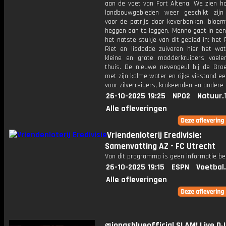
aan de voet van Fort Altena. We zien h
landbouwgebieden weer geschikt zij
voor de patrijs door keverbanken, bloem
heggen aan te leggen. Menno gaat in ee
het natste stukje van dit gebied in: het
Riet en lisdodde zuiveren hier het wa
kleine en grote modderkruipers voele
thuis. De nieuwe nevengeul bij de Groe
met zijn kalme water en rijke visstand e
voor zilverreigers, krakeenden en andere
26-10-2025 19:25
NPO2
Natuur.
Alle afleveringen
Vriendenloterij Eredivisie:
Samenvatting AZ - FC Utrecht
Van dit programma is geen informatie be
26-10-2025 19:15
ESPN
Voetbal
Alle afleveringen
@jonasblueofficial SLAM! Live DJ