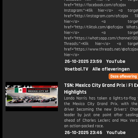
href="http://facebook.com/afcajax
Instagram:">Klik hier</a> <a target
href="http://instagram.com/afcajax TikT
hier</a> <a target="_
href="http://tiktok.com/@afcajax WhatsA
hier</a> <a target="_
href="https://whatsapp.com/channel/
Threads:">Klik hier</a> <a target=
href="https://www.threads.net/@afcajax
hier</a>
26-10-2025 23:59
YouTube
Voetbal.TV
Alle afleveringen
TSN: Mexico City Grand Prix | F1 
Highlights
Lando Norris has taken a lights-to-flag 
the Mexico City Grand Prix, with th
driver becoming the new Drivers’ Cha
leader by just one point after sealin
ahead of Charles Leclerc and Max Vers
an action-packed race.
26-10-2025 23:46
YouTube