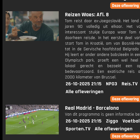
Reizen Waes: Afl. 8
Tom reist door ex-Joegoslavië. Het land 
jaren 90 volledig uit elkaar. Het 
interessant stukje Europa waar Tom 
doorheen reisde. In het eerste deel van
start Tom in Kroatië, om van Bosnië-He
tot in de Servische hoofdstad Belgrado 
Hij leert er onder andere bobsleeën in ee
Olympisch park, proeft een wel heel 
lokaal gerecht en bezoekt een opm
bedevaartsoord. Een exotische reis
2000 kilometer van Brussel.
26-10-2025 21:15
NPO3
Reis.TV
Alle afleveringen
Real Madrid - Barcelona
Van dit programma is geen informatie be
26-10-2025 21:15
Ziggo
Voetbal
Sporten.TV
Alle afleveringen