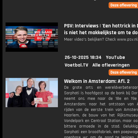
PSV: Interviews | 'Een hattrick in
is niet het makkelijkste om te do
Meer video's bekijken? Check www.psv.nl/
26-10-2025 18:34
YouTube
Voetbal.TV
Alle afleveringen
Welkom in Amsterdam: Afl. 2
De grote arts en wereldverbeteraa
Sarphati is hoofdgast op de bank bij Dori
neemt ons mee naar de 18e en 19e
Amsterdam; naar het ontstaan van A
rijden van de eerste trein van Amste
Haarlem, de bouw van het Rijksmuseu
Vondelpark en Centraal Station, maar oo
bittere armoede in de stad. Gelukki
Sarphati een broodfabriek, een poepwag
openbare wc om de nood te lenigen.