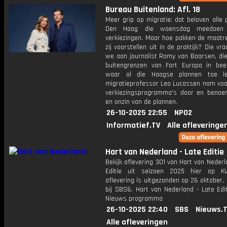
Bureau Buitenland: Afl. 18
Meer grip op migratie: dat beloven alle p
Den Haag die woensdag meedoen
verkiezingen. Maar hoe pakken de maatre
zij voorstellen uit in de praktijk? Die vra
we aan journalist Romy van Baarsen, die
buitengrenzen van Fort Europa in bee
waar al die Haagse plannen toe le
migratieprofessor Leo Lucassen nam voor
verkiezingsprogramma's door en benoe
en onzin van de plannen.
26-10-2025 22:55
NPO2
Informatief.TV
Alle afleveringe
Hart van Nederland - Late Editie
Bekijk aflevering 301 van Hart van Nederl
Editie uit seizoen 2025 hier op KI
aflevering is uitgezonden op 26 oktober,
bij SBS6. Hart van Nederland - Late Edi
Nieuws programma
26-10-2025 22:40
SBS
Nieuws.
Alle afleveringen