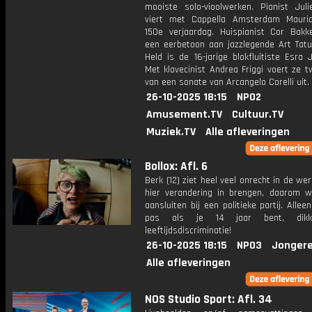
mooiste solo-vioolwerken. Pianist Juli
viert met Cappella Amsterdam Mauri
150e verjaardag. Huispianist Cor Bakk
een eerbetoon aan jazzlegende Art Tat
Held is de 16-jarige blokfluitiste Esra
Met klavecinist Andrea Friggi voert ze 
van een sonate van Arcangelo Corelli uit.
26-10-2025 18:15
NPO2
Amusement.TV
Cultuur.TV
Muziek.TV
Alle afleveringen
Bollox: Afl. 6
Berk (12) ziet heel veel onrecht in de wer
hier verandering in brengen, daarom wil
aansluiten bij een politieke partij. Alle
pas als je 14 jaar bent, dikk
leeftijdsdiscriminatie!
26-10-2025 18:15
NPO3
Jongere
Alle afleveringen
NOS Studio Sport: Afl. 34