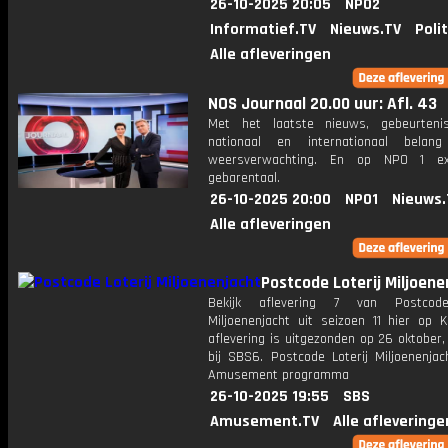
26-10-2025 20:05
NPO2
Informatief.TV
Nieuws.TV
Poli
Alle afleveringen
NOS Journaal 20.00 uur: Afl. 43
Met het laatste nieuws, gebeurteni
nationaal en internationaal bela
weersverwachting. En op NPO 1 e
gebarentaal.
26-10-2025 20:00
NPO1
Nieuws.
Alle afleveringen
Postcode Loterij Miljoene
Bekijk aflevering 7 van Postcode
Miljoenenjacht uit seizoen 11 hier op K
aflevering is uitgezonden op 26 oktober,
bij SBS6. Postcode Loterij Miljoenenjac
Amusement programma
26-10-2025 19:55
SBS
Amusement.TV
Alle afleveringe