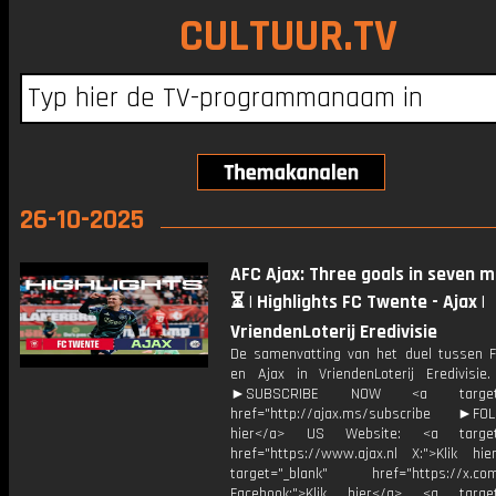
CULTUUR.TV
26-10-2025
AFC Ajax: Three goals in seven m
⏳ | Highlights FC Twente - Ajax |
VriendenLoterij Eredivisie
De samenvatting van het duel tussen 
en Ajax in VriendenLoterij Eredivisie
►SUBSCRIBE NOW <a target="
href="http://ajax.ms/subscribe ►FOL
hier</a> US Website: <a target=
href="https://www.ajax.nl X:">Klik hi
target="_blank" href="https://x.co
Facebook:">Klik hier</a> <a target