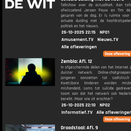
Talkshow over de actualiteit. Aan taf
afwisselend Jeroen Pauw en Tim de
gesprek van de dag. Er is ruimte voor
actuele duiding met de hoofdrolspele
politiek en het nieuws.
26-10-2025 22:15
NPO1
Amusement.TV
Nieuws.TV
Alle afleveringen
Zembla: Afl. 12
In afgeschermde delen van het internet 
duister netwerk. Online-chatgroepe
jongeren aanzetten tot sadistisch
Kwetsbare kinderen worden misb
mishandeld, soms tot suïcide gedreve
toont aan dat het netwerk ook Nederl
bereikt. Maar wie zit erachter?
26-10-2025 22:10
NPO2
Informatief.TV
Alle afleveringe
Draadstaal: Afl. 9