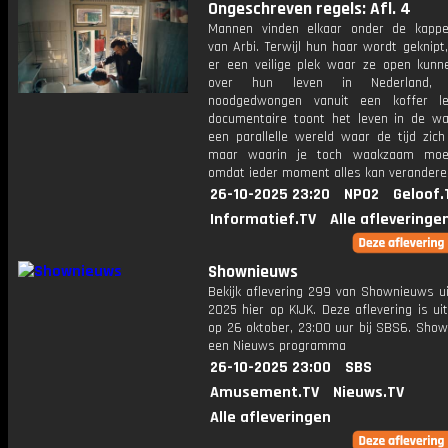
Ongeschreven regels: Afl. 4
Mannen vinden elkaar onder de kapp
van Arbi. Terwijl hun haar wordt geknipt
er een veilige plek waar ze open kunn
over hun leven in Nederland,
noodgedwongen vanuit een koffer le
documentaire toont het leven in de wa
een parallelle wereld waar de tijd zich
maar waarin je toch waakzaam moet 
omdat ieder moment alles kan verandere
26-10-2025 23:20
NPO2
Geloof.
Informatief.TV
Alle afleveringe
Shownieuws
Bekijk aflevering 299 van Shownieuws ui
2025 hier op KIJK. Deze aflevering is u
op 26 oktober, 23:00 uur bij SBS6. Show
een Nieuws programma
26-10-2025 23:00
SBS
Amusement.TV
Nieuws.TV
Alle afleveringen