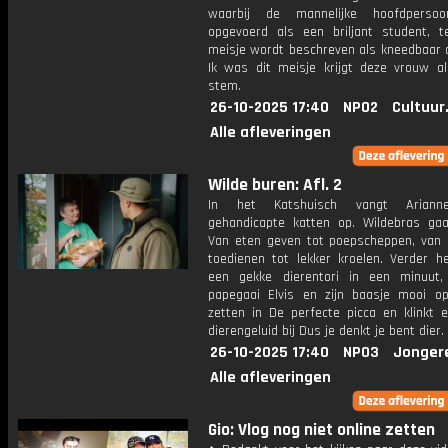
waarbij de mannelijke hoofdperso
opgevoerd als een briljant student, te
meisje wordt beschreven als kneedbaar al
Ik was dit meisje krijgt deze vrouw a
stem.
26-10-2025 17:40
NPO2
Cultuur
Alle afleveringen
Wilde buren: Afl. 2
In het Katshuisch vangt Ariann
gehandicapte katten op. Wildebras gaa
Van eten geven tot poepscheppen, van 
toedienen tot lekker kroelen. Verder h
een gekke dierentori in een minuut,
papegaai Elvis en zijn baasje mooi o
zetten in De perfecte picca en klinkt 
dierengeluid bij Dus je denkt je bent dier.
26-10-2025 17:40
NPO3
Jonger
Alle afleveringen
Gio: Vlog nog niet online zetten