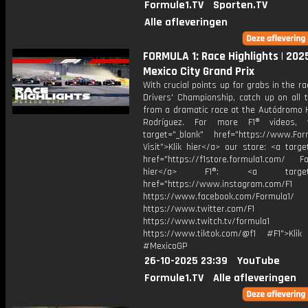
Formule1.TV
Sporten.TV
Alle afleveringen
FORMULA 1: Race Highlights | 202
Mexico City Grand Prix
With crucial points up for grabs in the ra
Drivers' Championship, catch up on all 
from a dramatic race at the Autódromo
Rodríguez. For more F1® videos, v
target="_blank" href="https://www.For
Visit">Klik hier</a> our store: <a targe
href="https://f1store.formula1.com/ Fol
hier</a> F1®: <a target="_
href="https://www.instagram.com/F1
https://www.facebook.com/Formula1/
https://www.twitter.com/F1
https://www.twitch.tv/formula1
https://www.tiktok.com/@f1 #F1">Klik
#MexicoGP
26-10-2025 23:39
YouTube
Formule1.TV
Alle afleveringen