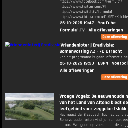
https://www.facebook.com/Formula1/
https://www.twitter.com/F1
https://www.twitch.tv/formula1
https://www.tiktok.com/@f1 #F1">Klik hi
26-10-2025 19:47
YouTube
Formule1.TV
Alle afleveringen
Vriendenloterij Eredivisie:
Samenvatting AZ - FC Utrecht
Van dit programma is geen informatie be
26-10-2025 19:30
ESPN
Voetbal
Alle afleveringen
Vroege Vogels: De eeuwenoude 
van het Land van Altena biedt e
leefgebied voor zeggekorfslakk
Net naast de Biesbosch ligt het Land va
Behalve oude forten vind je hier ook e
natuur. We gaan op zoek naar de zegg