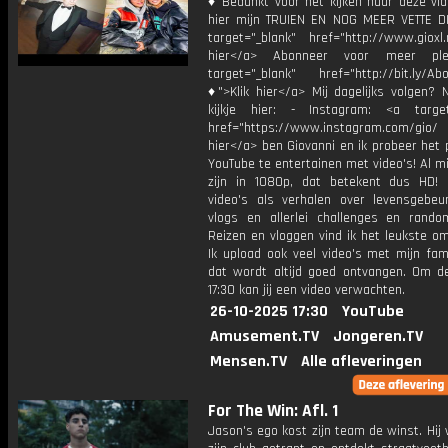
♦ Bedankt voor het kijken naar deze vid
hier mijn TRUIEN EN NOG MEER VETTE D
target="_blank" href="http://www.gioxl.
hier</a> Abonneer voor meer ple
target="_blank" href="http://bit.ly/Ab
♦">Klik hier</a> Mij dagelijks volgen?
kijkje hier: - Instagram: <a target
href="https://www.instagram.com/gio/
hier</a> ben Giovanni en ik probeer het 
YouTube te entertainen met video's! Al mi
zijn in 1080p, dat betekent dus HD! 
video's als verhalen over levensgebeur
vlogs en allerlei challenges en rando
Reizen en vloggen vind ik het leukste o
Ik upload ook veel video's met mijn fam
dat wordt altijd goed ontvangen. Om 
17:30 kan jij een video verwachten.
26-10-2025 17:30
YouTube
Amusement.TV
Jongeren.TV
Mensen.TV
Alle afleveringen
For The Win: Afl. 1
Jason's ego kost zijn team de winst. Hij