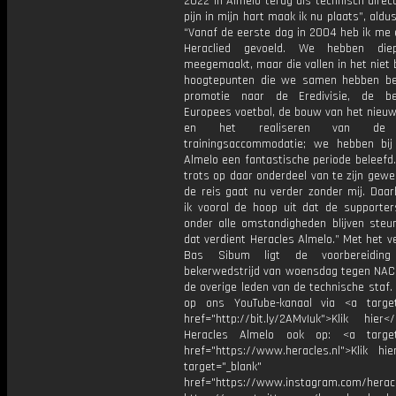
2022 in Almelo terug als technisch direc
pijn in mijn hart maak ik nu plaats”, ald
“Vanaf de eerste dag in 2004 heb ik me 
Heraclied gevoeld. We hebben diep
meegemaakt, maar die vallen in het niet b
hoogtepunten die we samen hebben be
promotie naar de Eredivisie, de bek
Europees voetbal, de bouw van het nieuw
en het realiseren van de 
trainingsaccommodatie; we hebben bij
Almelo een fantastische periode beleefd.
trots op daar onderdeel van te zijn gew
de reis gaat nu verder zonder mij. Daar
ik vooral de hoop uit dat de supporter
onder alle omstandigheden blijven steu
dat verdient Heracles Almelo.” Met het v
Bas Sibum ligt de voorbereidin
bekerwedstrijd van woensdag tegen NAC 
de overige leden van de technische staf
op ons YouTube-kanaal via <a target
href="http://bit.ly/2AMvIuk">Klik hier
Heracles Almelo ook op: <a target=
href="https://www.heracles.nl">Klik hi
target="_blank"
href="https://www.instagram.com/herac