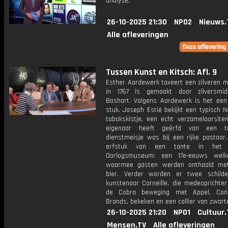
analyse.
26-10-2025 21:30
NPO2
Nieuws.
Alle afleveringen
Tussen Kunst en Kitsch: Afl. 9
Esther Aardewerk taxeert een zilveren m
in 1767 is gemaakt door zilversmid
Boshart. Volgens Aardewerk is het een
stuk. Joseph Estié bekijkt een typisch 
tabakskistje, een echt verzamelaarsite
eigenaar heeft geërfd van een t
dienstmeisje was bij een rijke pastoor
erfstuk van een tante in het O
Oorlogsmuseum: een 17e-eeuws welko
waarmee gasten werden onthaald met
bier. Verder worden er twee schilde
kunstenaar Corneille, die medeoprichte
de Cobra beweging met Appel, Con
Brands, bekeken en een collier van zwart
26-10-2025 21:20
NPO1
Cultuur.
Mensen.TV
Alle afleveringen