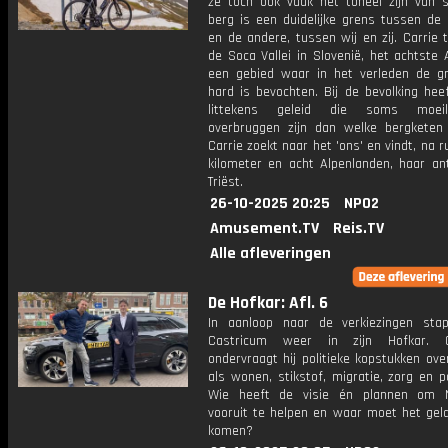
ze toch ook vaak het toneel zijn van st
berg is een duidelijke grens tussen de 
en de andere, tussen wij en zij. Carrie 
de Soca Vallei in Slovenië, het achtste 
een gebied waar in het verleden de g
hard is bevochten. Bij de bevolking hee
littekens geleid die soms moeil
overbruggen zijn dan welke bergketen
Carrie zoekt naar het 'ons' en vindt, na 
kilometer en acht Alpenlanden, haar an
Triëst.
26-10-2025 20:25
NPO2
Amusement.TV
Reis.TV
Alle afleveringen
De Hofkar: Afl. 6
In aanloop naar de verkiezingen sta
Castricum weer in zijn Hofkar. 
ondervraagt hij politieke kopstukken ov
als wonen, stikstof, migratie, zorg en po
Wie heeft de visie én plannen om N
vooruit te helpen en waar moet het gel
komen?