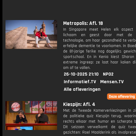
Metropolis: Afl. 18
In Singapore meet Helen elk aspect
lichaam en geest door met de n
technologie, om haar gezondheid te verb
erfelijke dementie te voorkomen. In Boed
de 81-jarige Terike nog dagelijks gewic
sportschool. En in Kenia kiest Sharon
extreme ingreep: ze laat haar kaken di
om af te vallen.
26-10-2025 21:10
NPO2
Informatief.TV
Mensen.TV
Alle afleveringen
Kiespijn: Afl. 4
Met de Tweede Kamerverkiezingen in zi
de politieke quiz Kiespijn terug, waari
rechts elkaar met humor en scherpte be
Dit seizoen verwelkomt de quiz twe
gezichten: Roel Maalderink als invalpres