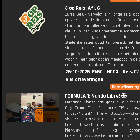
3 op Reis: Afl. 6
Jurre Geluk vervolgt zijn lange reis door
op zoek naar de ziel van het Braziliaanse 
start met zijn allereerste voetbalwedstri
die is in het wereldberoemde Maracanã
Na een rustgevende stop in het 
stedelijke regenwoud ter wereld, het Ti
sluit hij Rio af met de culturele fee
Jorge. Van daaruit trekt Jurre het binn
waar hij een paar dagen meeloopt in de 
gemeenschap Noiva do Cordeiro.
26-10-2025 19:50
NPO3
Reis.TV
Alle afleveringen
FORMULA 1: Nando Libre! 🤣
Fernando Alonso has gone all out for t
City Grand Prix! For more F1® videos, 
target="_blank" href="https://www.For
Visit">Klik hier</a> our store: <a targe
href="https://f1store.formula1.com/ Fol
hier</a> F1®: <a target="_
href="https://www.instagram.com/F1