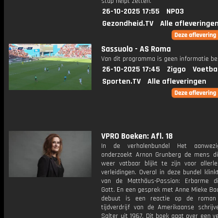
stap helpt zetten.
26-10-2025 17:55
NPO3
Gezondheid.TV
Alle afleveringe
Sassuolo - AS Roma
Van dit programma is geen informatie be
26-10-2025 17:45
Ziggo
Voetba
Sporten.TV
Alle afleveringen
VPRO Boeken: Afl. 18
In de verhalenbundel Het aanwez
onderzoekt Arnon Grunberg de mens di
weer vatbaar blijkt te zijn voor allerl
verleidingen. Overal in deze bundel klin
van de Matthäus-Passion: Erbarme d
Gott. En een gesprek met Anne Mieke Bac
debuut is een reactie op de roman
tijdverdrijf van de Amerikaanse schrij
Salter uit 1967. Dit boek gaat over een v