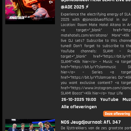
@ADE 2025 ⚡
Experience the electrifying energy of S
2025 with @jonasblueofficial in our 
Location: Room Mate Hotel Aitana in 
<a target="_blank" href="https
matehotels.com/en/aitana/ More">Klik
live DJ sets? Subscribe to this channe
tuned! Don’t forget to subscribe to th
YouTube channels: SLAM! – R
target="_blank" href="https://bit.ly/YT
SLAM!">Klik hier</a> – Music <a target
href="https://bit.ly/YTslammusic SL
hier</a> – Series <a target="
href="https://bit.ly/YTslamseries Do">Kli
you want exclusive content? <a target
href="https://www.instagram.com/slamof
SLAM! Boost">Klik hier</a> Your Life
26-10-2025 19:00
YouTube
Muz
Alle afleveringen
NOS Jeugdjournaal: Afl. 347
De lijsttrekkers van de zes grootste par