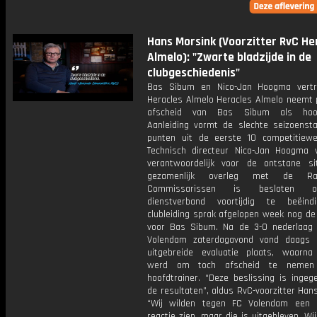
Hans Morsink (Voorzitter RvC He
Almelo): "Zwarte bladzijde in de
clubgeschiedenis"
Bas Sibum en Nico-Jan Hoogma vertr
Heracles Almelo Heracles Almelo neemt p
afscheid van Bas Sibum als hoofd
Aanleiding vormt de slechte seizoenst
punten uit de eerste 10 competitiewed
Technisch directeur Nico-Jan Hoogma v
verantwoordelijk voor de ontstane sit
gezamenlijk overleg met de R
Commissarissen is besloten 
dienstverband voortijdig te beëind
clubleiding sprak afgelopen week nog de
voor Bas Sibum. Na de 3-0 nederlaag
Volendam zaterdagavond vond daags 
uitgebreide evaluatie plaats, waarna
werd om toch afscheid te nemen
hoofdtrainer. “Deze beslissing is ingeg
de resultaten”, aldus RvC-voorzitter Han
“Wij wilden tegen FC Volendam een 
reactie zien, maar die is uitgebleven. Wi