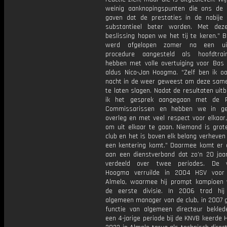
weinig aanknopingspunten die ons de 
gaven dat de prestaties in de nabije
substantieel beter worden. Met deze 
beslissing hopen we het tij te keren.” 
werd afgelopen zomer na een uit
procedure aangesteld als hoofdtrai
hebben met volle overtuiging voor Bas 
aldus Nico-Jan Hoogma. “Zelf ben ik o
nacht in de weer geweest om deze sam
te laten slagen. Nadat de resultaten uit
ik het gesprek aangegaan met de 
Commissarissen en hebben we in gez
overleg en met veel respect voor elkaar
om uit elkaar te gaan. Niemand is grot
club en het is boven elk belang verheven
een kentering komt.” Daarmee komt er 
aan een dienstverband dat zo’n 20 jaar
verdeeld over twee periodes. De vo
Hoogma verruilde in 2004 HSV voor 
Almelo, waarmee hij prompt kampioen
de eerste divisie. In 2006 trad hi
algemeen manager van de club, in 2007 g
functie van algemeen directeur bekle
een 4-jarige periode bij de KNVB keerde