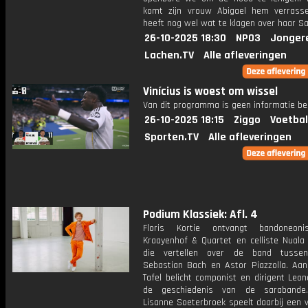
komt zijn vrouw Abigael hem verrasse
heeft nog wel wat te klagen over haar S
26-10-2025 18:30
NPO3
Jonger
Lachen.TV
Alle afleveringen
Vinícius is woest om wissel
Van dit programma is geen informatie be
26-10-2025 18:15
Ziggo
Voetbal
Sporten.TV
Alle afleveringen
Podium Klassiek: Afl. 4
Floris Kortie ontvangt bandoneoni
Kraayenhof & Quartet en celliste Nuala
die vertellen over de band tusse
Sebastian Bach en Astor Piazzolla. Aa
Tafel belicht componist en dirigent Leo
de geschiedenis van de sarabande. 
Lisanne Soeterbroek speelt daarbij een 