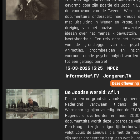
gevormd door zijn positie als Jood in E
de vooravond van de Tweede Wereldo
documentaire onderzoekt hoe Freuds e
met uitsluiting in Wenen en Praag, en
dreiging van het nazisme, doorwerkte
ideeën over het menselijk bewustzijn,
kwetsbaarheid. Een reis door het leve
van de grondlegger van de psycho
Animaties, droombeelden en inzic
vooraanstaande psychoanalytici worden
tot een gelaagd portret.
15-03-2026 15:25
NPO2
Informatief.TV
Jongeren.TV
De Joodse wereld: Afl. 1
De op een na grootste Joodse gemeen
Nederland verdween tijdens de
Wereldoorlog bijna volledig. Van de 17.
Hagenaars overleefden er maar 2000
documentaire wordt deze uitgeroeide vol
Den Haag letterlijk en figuurlijk herbouwd.
volgt Louis de Leeuwe, die met de maq
zijn vader probeert te begrijpen wat hij n