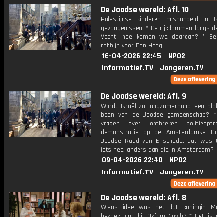
De Joodse wereld: Afl. 10
Palestijnse kinderen mishandeld in Is
gevangenissen. * De rijkdommen langs de
Vecht: hoe komen we daaraan? * Ee
rabbijn voor Den Haag.
16-04-2026 22:45
NPO2
Informatief.TV
Jongeren.TV
De Joodse wereld: Afl. 9
Wordt Israël zo langzamerhand een blo
been van de Joodse gemeenschap? * 
vragen over ontbreken politieoptr
demonstratie op de Amsterdamse D
Joodse Raad van Enschede: dat was 
iets heel anders dan die in Amsterdam?
09-04-2026 22:40
NPO2
Informatief.TV
Jongeren.TV
De Joodse wereld: Afl. 8
Wiens idee was het dat koningin M
bezoek ging bij Oxfam Novib? * Het is 