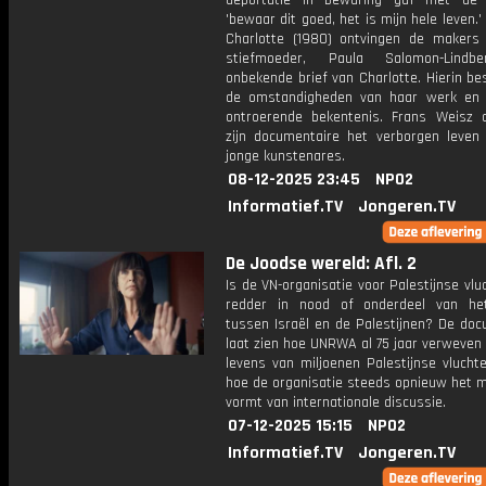
deportatie in bewaring gaf met de 
'bewaar dit goed, het is mijn hele leven.' 
Charlotte (1980) ontvingen de makers
stiefmoeder, Paula Salomon-Lindb
onbekende brief van Charlotte. Hierin bes
de omstandigheden van haar werk en
ontroerende bekentenis. Frans Weisz o
zijn documentaire het verborgen leven
jonge kunstenares.
08-12-2025 23:45
NPO2
Informatief.TV
Jongeren.TV
De Joodse wereld: Afl. 2
Is de VN-organisatie voor Palestijnse vlu
redder in nood of onderdeel van het
tussen Israël en de Palestijnen? De doc
laat zien hoe UNRWA al 75 jaar verweven
levens van miljoenen Palestijnse vlucht
hoe de organisatie steeds opnieuw het m
vormt van internationale discussie.
07-12-2025 15:15
NPO2
Informatief.TV
Jongeren.TV