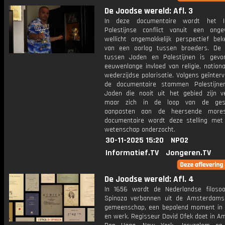
De Joodse wereld: Afl. 3
In deze documentaire wordt het Isr
Palestijnse conflict vanuit een on
wellicht ongemakkelijk perspectief bek
van een oorlog tussen broeders. De 
tussen Joden en Palestijnen is gev
eeuwenlange invloed van religie, nation
wederzijdse polarisatie. Volgens geïnter
de documentaire stammen Palestijne
Joden die nooit uit het gebied zijn ve
maar zich in de loop van de gesc
aanpasten aan de heersende more
documentaire wordt deze stelling me
wetenschap onderzocht.
30-11-2025 15:20
NPO2
Informatief.TV
Jongeren.TV
De Joodse wereld: Afl. 4
In 1656 wordt de Nederlandse filoso
Spinoza verbannen uit de Amsterdam
gemeenschap, een bepalend moment in z
en werk. Regisseur David Ofek doet in A