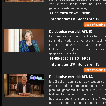
veel ellende, maar helpt het nog i
gepolariseerde samenleving?
21-05-2026 22:45
NPO2
Informatief.TV
Jongeren.TV
De Joodse wereld: Afl. 15
Een feestelijk en persoonlijk eerbetoon
Kuhr, die Nederland verlaat en zich v
Israël. In aanwezigheid van publiek k
liedjes uit haar rijke repertoire en is er 
gesprek en reflectie.
14-05-2026 22:40
NPO2
Informatief.TV
Jongeren.TV
De Joodse wereld: Afl. 14
Israël schaft een gloednieuw wapen aan,
een internationale imagocampagne: een 
plan of gedoemd te mislukken? * Ee
historische schat in het centrum 
hoofdstad dat bijna niemand kent. * Hoe
de Gaza-oorlog Nederland tot op het bot?