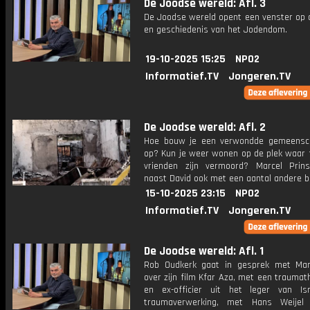
De Joodse wereld: Afl. 3
De Joodse wereld opent een venster op a
en geschiedenis van het Jodendom.
19-10-2025 15:25
NPO2
Informatief.TV
Jongeren.TV
De Joodse wereld: Afl. 2
Hoe bouw je een verwondde gemeensc
op? Kun je weer wonen op de plek waar f
vrienden zijn vermoord? Marcel Prin
naast David ook met een aantal andere 
15-10-2025 23:15
NPO2
Informatief.TV
Jongeren.TV
De Joodse wereld: Afl. 1
Rob Oudkerk gaat in gesprek met Mar
over zijn film Kfar Aza, met een trauma
en ex-officier uit het leger van Is
traumaverwerking, met Hans Weijel