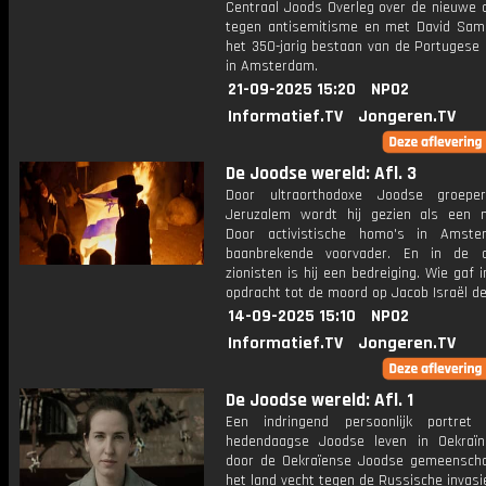
Centraal Joods Overleg over de nieuwe
tegen antisemitisme en met David Sa
het 350-jarig bestaan van de Portugese
in Amsterdam.
21-09-2025 15:20
NPO2
Informatief.TV
Jongeren.TV
De Joodse wereld: Afl. 3
Door ultraorthodoxe Joodse groeper
Jeruzalem wordt hij gezien als een m
Door activistische homo's in Amste
baanbrekende voorvader. En in de 
zionisten is hij een bedreiging. Wie gaf 
opdracht tot de moord op Jacob Israël d
14-09-2025 15:10
NPO2
Informatief.TV
Jongeren.TV
De Joodse wereld: Afl. 1
Een indringend persoonlijk portret
hedendaagse Joodse leven in Oekraïn
door de Oekraïense Joodse gemeenschap
het land vecht tegen de Russische invasie,