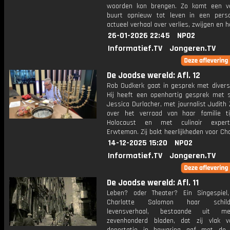
woorden kon brengen. Zo komt een v
buurt opnieuw tot leven in een perso
actueel verhaal over verlies, zwijgen en h
26-01-2026 22:45
NPO2
Informatief.TV
Jongeren.TV
De Joodse wereld: Afl. 12
Rob Oudkerk gaat in gesprek met divers
Hij heeft een openhartig gesprek met sc
Jessica Durlacher, met journalist Judith 
over het verraad van haar familie t
Holocaust en met culinair exper
Erwteman. Zij bakt heerlijkheden voor Ch
14-12-2025 15:20
NPO2
Informatief.TV
Jongeren.TV
De Joodse wereld: Afl. 11
Leben? oder Theater? Ein Singespie
Charlotte Salomon haar schilde
levensverhaal, bestaande uit m
zevenhonderd bladen, dat zij vlak 