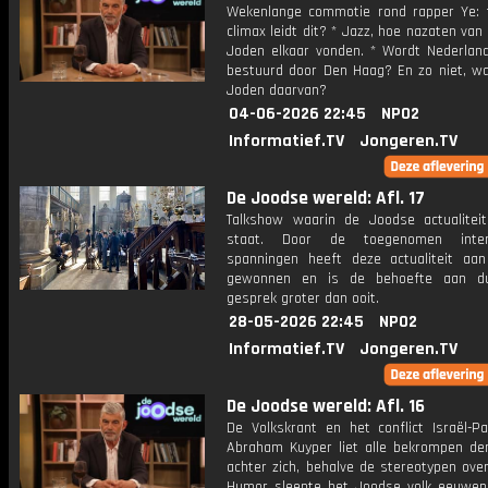
Wekenlange commotie rond rapper Ye: 
climax leidt dit? * Jazz, hoe nazaten van
Joden elkaar vonden. * Wordt Nederlan
bestuurd door Den Haag? En zo niet, w
Joden daarvan?
04-06-2026 22:45
NPO2
Informatief.TV
Jongeren.TV
De Joodse wereld: Afl. 17
Talkshow waarin de Joodse actualiteit
staat. Door de toegenomen intern
spanningen heeft deze actualiteit aan
gewonnen en is de behoefte aan du
gesprek groter dan ooit.
28-05-2026 22:45
NPO2
Informatief.TV
Jongeren.TV
De Joodse wereld: Afl. 16
De Volkskrant en het conflict Israël-Pa
Abraham Kuyper liet alle bekrompen de
achter zich, behalve de stereotypen ove
Humor sleepte het Joodse volk eeuwen