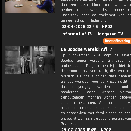
dan een beetje bloem met wat wat
hebben al eeuwen deze naam: ma
Onderzoek naar de toekomst van d
gemeenschap in Nederland.
02-04-2026 22:45
NPO2
Informatief.TV
Jongeren.TV
De Joodse wereld: Afl. 7
Op 7 november 1938 loopt de zevent
Joodse tiener Herschel Grynszpan d
ambassade in Parijs binnen. Hij schiet dr
diplomaat Ernst vom Rath, die twee da
overlijdt. De nazi's grijpen deze gebeu
als voorwendsel voor de Kristallnacht.
duizend synagogen worden in brand 
honderden Joden worden verm
tienduizenden mannen worden afgevo
concentratiekampen. Aan de hand v
historisch onderzoek, zeldzaam archief
en gesprekken met familieleden en ond
ontvouwt zich een diepgaand portret van
Grynszpan.
29-03-2026 15:25
NPO2