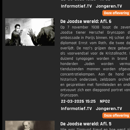
Informatief.TV
Jongeren.TV
De Joodse wereld: Afl. 6
Op 7 november 1938 loopt de zevent
Joodse tiener Herschel Grynszpan d
ambassade in Parijs binnen. Hij schiet dr
diplomaat Ernst vom Rath, die twee da
overlijdt. De nazi's grijpen deze gebeu
als voorwendsel voor de Kristallnacht.
duizend synagogen worden in brand 
honderden Joden worden verm
tienduizenden mannen worden afgevo
concentratiekampen. Aan de hand v
historisch onderzoek, zeldzaam archief
en gesprekken met familieleden en ond
ontvouwt zich een diepgaand portret van
Grynszpan.
22-03-2026 15:25
NPO2
Informatief.TV
Jongeren.TV
De Joodse wereld: Afl. 5
Wie was Sigmund Freud en hoe werd zi