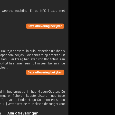
e weersverwachting. En op NPO 1 extra met
ok zijn er overal in huis invloeden uit Theo's
dapannenkoekjes. Geïnspireerd op smaken uit
zien. Hier kreeg het leven van Bonifatius een
kfort heeft men een half miljoen bollen in de
bloeit.
ijft het onrustig in het Midden-Oosten. De
rmuz en Teheran kaapte gisteren nog twee
t Tom van 't Einde, Helga Salemon en Abdou
. Hij vertelt wat de muziek van de zanger voor
V
Alle afleveringen