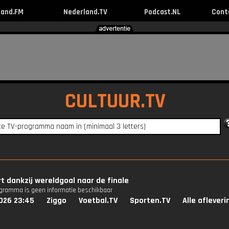
land.FM
Nederland.TV
Podcast.NL
Cont
CULTUUR.TV
t dankzij wereldgoal naar de finale
ogramma is geen informatie beschikbaar
026 23:45
Ziggo
Voetbal.TV
Sporten.TV
Alle aflever