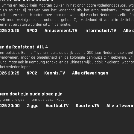
 Emma en republikein Maarten duiken in het ongrijpbare vaderlandsgevoel. Wan
? En zouden zij sterven voor het vaderland als het erop aankomt? Emma 
balfans en sleept Maarten mee naar een wedstrijd van het Nederlands elftal én v
eft maar weinig met dat nationale gehos. Zijn vaderland zit vooral in de lief
n met vergeten woorden uit zijn generatie.
026 20:25
NPO3
Amusement.TV
Informatief.TV
Alle 
n de Roofstaat: Afl. 4
 en politicus Bonnie Triyana maakt duidelijk dat na 350 jaar Nederlandse over
s verdwenen, maar de ongelijkheid en de koloniale denkwijze zijn gebleven. En 
ung, maar ook in Kampung Tongkol en de Chinese wijk Glodok in Jakarta, waar onder
 het verleden lopen.
026 20:25
NPO2
Kennis.TV
Alle afleveringen
ero doet zijn oude ploeg pijn
ogramma is geen informatie beschikbaar
026 20:00
Ziggo
Voetbal.TV
Sporten.TV
Alle aflever