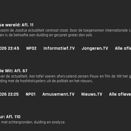
e wereld: Afl. 11
aarin de Joodse actualiteit centraal staat. Door de toegenomen internationale s
n is de behoefte aan duiding en gesprek groter dan ooit.
026 22:45
NPO2
Informatief.TV
Jongeren.TV
Alle af
e Wit: Afl. 67
ver de actualiteit. Aan tafel voeren afwisselend Jeroen Pauw en Tim de Wit het g
ding met de hoofdrolspelers uit de politiek en het nieuws.
026 22:25
NPO1
Amusement.TV
Nieuws.TV
Alle aflev
r: Afl. 110
 met achtergronden, duiding en analyse.