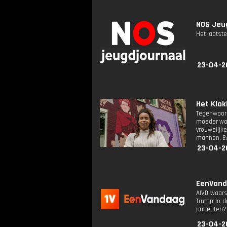
NOS Jeug
Het laatste
23-04-2
Het Klok
Tegenwoord
moeder wor
vrouwelijk
mannen. Eva
23-04-2
EenVanda
AIVD waars
Trump in d
patiënten?
23-04-2