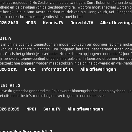
re laat regisseur Dikla Zeidler zien hoe de twintigers Sam, Ruben en Rohan de sy
dheid en de gevolgen van de toeslagenaffaire. 'Waarom moet er zoveel worden o
ee bezig?', aldus Sam. Gesteund door muziek van o.a. Hang Youth, Sef, Ploegend
en in één schreeuw van urgentie: Alles moet beter!
026 21:20
NPO3
Kennis.TV
Onrecht.TV
Alle aflevering
Afl. 8
 zijn online casino's toegestaan en mogen gokbedrijven daarvoor reclame maken
 van de bekendste tv-spotjes. Om jongeren beter te beschermen tegen gokve
n'. Ook is het gokbedrijven verboden zich te richten op jongeren onder de 24 jaar
n zijn ze oververtegenwoordigd onder online gokkers. Influencers streamen hun s
erzoekt hoe jongeren worden meegetrokken in de online gokwereld en welk verdi
026 21:15
NPO2
Informatief.TV
Alle afleveringen
cht: Afl. 3
ieve drugstoerist genaamd Mr. Baker wordt binnengebracht in een psychose. Lara
et uitstaan. Linsie's manie begint over te gaan in een depressie.
026 20:35
NPO1
Serie.TV
Alle afleveringen
er en Van Rossem: Afl. 3