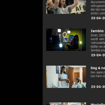
documentai
volksgezon
die tijd m
acties sam
23-04-2
Zembla: 
Sinds 2021
wordt een
'rolmodelle
tijdlijn e
Zembla ond
23-04-2
Dag & na
Een agress
kan hem ni
23-04-2
Wortelbo