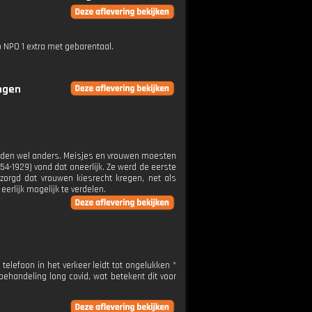
p NPO 1 extra met gebarentaal.
ingen
leden wel anders. Meisjes en vrouwen moesten
4-1929) vond dat oneerlijk. Ze werd de eerste
ezorgd dat vrouwen kiesrecht kregen, net als
eerlijk mogelijk te verdelen.
telefoon in het verkeer leidt tot ongelukken *
ehandeling long covid, wat betekent dit voor