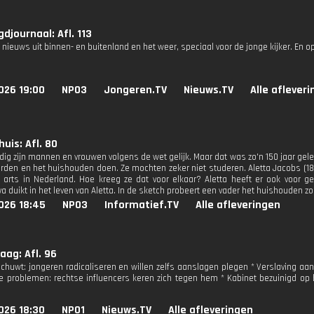
djournaal: Afl. 113
 nieuws uit binnen- en buitenland en het weer, speciaal voor de jonge kijker. En o
026 19:00
NPO3
Jongeren.TV
Nieuws.TV
Alle aflever
huis: Afl. 80
ig zijn mannen en vrouwen volgens de wet gelijk. Maar dat was zo'n 150 jaar ge
den en het huishouden doen. Ze mochten zeker niet studeren. Aletta Jacobs (185
e arts in Nederland. Hoe kreeg ze dat voor elkaar? Aletta heeft er ook voor g
 duikt in het leven van Aletta. In de sketch probeert een vader het huishouden zo 
026 18:45
NPO3
Informatief.TV
Alle afleveringen
ag: Afl. 96
chuwt: jongeren radicaliseren en willen zelfs aanslagen plegen * Verslaving aan 
e problemen: rechtse influencers keren zich tegen hem * Kabinet bezuinigd op b
026 18:30
NPO1
Nieuws.TV
Alle afleveringen