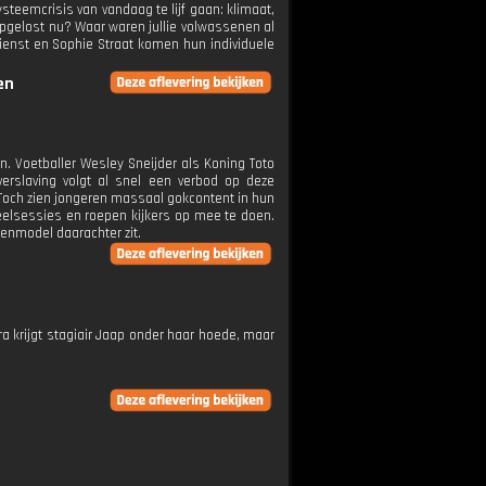
steemcrisis van vandaag te lijf gaan: klimaat,
pgelost nu? Waar waren jullie volwassenen al
ienst en Sophie Straat komen hun individuele
en
. Voetballer Wesley Sneijder als Koning Toto
rslaving volgt al snel een verbod op deze
. Toch zien jongeren massaal gokcontent in hun
peelsessies en roepen kijkers op mee te doen.
enmodel daarachter zit.
 krijgt stagiair Jaap onder haar hoede, maar