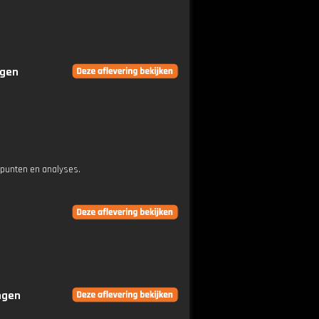
ngen
epunten en analyses.
ingen