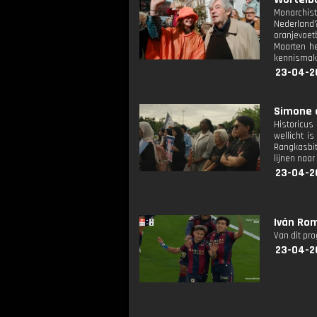
Monarchist
Nederland
oranjevoet
Maarten he
kennismake
23-04-2
Simone e
Historicus
wellicht i
Rangkasbit
lijnen naar
23-04-2
Iván Rom
Van dit pr
23-04-2