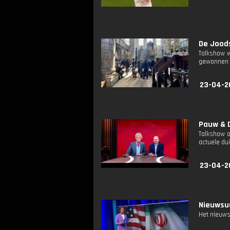
De Joods
Talkshow w
gewonnen e
23-04-2
Pauw & D
Talkshow o
actuele dui
23-04-2
Nieuwsuu
Het nieuws