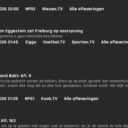
026 22:00
NPO2
Nieuws.TV
Alle afleveringen
an Eggestein zet Freiburg op voorsprong
ogramma is geen informatie beschikbaar
026 21:45
Ziggo
Voetbal.TV
Sporten.TV
Alle afleveri
land Bakt: Afl. 9
hnische opdracht worden de bakkers direct op de proef gesteld: een kaartenhu
ren, waarin elke laag telt en elke fout genadeloos zichtbaar wordt. Wie blijft o
026 21:35
NPO1
Kook.TV
Alle afleveringen
 Afl. 163
 om op te groeien met zorgen over je toekomst, als je de wereld de hele da