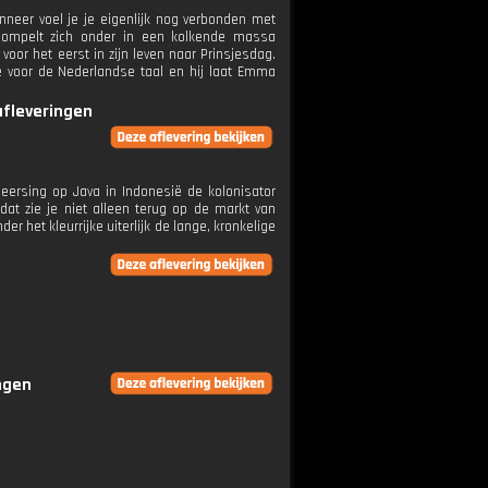
neer voel je je eigenlijk nog verbonden met
dompelt zich onder in een kolkende massa
oor het eerst in zijn leven naar Prinsjesdag.
de voor de Nederlandse taal en hij laat Emma
afleveringen
heersing op Java in Indonesië de kolonisator
dat zie je niet alleen terug op de markt van
 het kleurrijke uiterlijk de lange, kronkelige
ingen