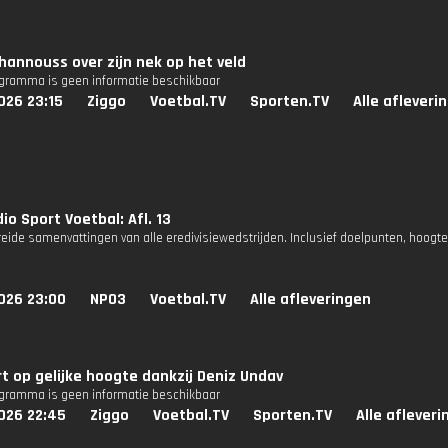
 Khannouss over zijn nek op het veld
ogramma is geen informatie beschikbaar
026 23:15
Ziggo
Voetbal.TV
Sporten.TV
Alle afleveri
io Sport Voetbal: Afl. 13
reide samenvattingen van alle eredivisiewedstrijden. Inclusief doelpunten, hoogt
026 23:00
NPO3
Voetbal.TV
Alle afleveringen
t op gelijke hoogte dankzij Deniz Undav
ogramma is geen informatie beschikbaar
026 22:45
Ziggo
Voetbal.TV
Sporten.TV
Alle aflever