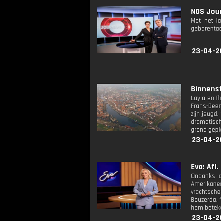
NOS Jour
Met het l
gebarentaa
23-04-2
Binnenst
Layla en T
Frans-Deen
zijn jeugd
dramatisch
grond gepla
23-04-2
Eva: Afl.
Ondanks de
Amerikane
vrachtsche
Bouzerda. 
hem beteke
23-04-2