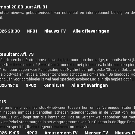
naal 20.00 uur: Afl. 81
aatste nieuws, gebeurtenissen van nationaal en internationaal belang en d
l.
026 20:00
NPO1
Nieuws.TV
Alle afleveringen
eBuiten: Afl. 73
héo richten hun Rotterdamse bovenhuis in naar hun dromerige, romantische stijl. O
se familie te vinden. * Geneal kookt noedels met pindasaus, bakbanaan en pin
. * Een paar dagen voor Koningsdag laat Myrthe haar pittoreske 'Stadsje' Dokkum 
e plottwist en liet de Elfstedentocht haar schaatsers omkeren. * Op landgoed Hac
nt. Één voorjaarsbloeier is wel heel speciaal; ecoloog Luc is in zijn nopjes dat hij 
026 19:10
NPO2
Kennis.TV
Alle afleveringen
 115
 verlenging van het staakt-het-vuren tussen Iran en de Verenigde Staten bl
n hebben inmiddels tientallen schepen tegengehouden in de Straat van Ho
pen. De druk loopt aan alle kanten op. Hoe nu verder? We bespreken het me
* Jett Rebel staat morgen in het voorprogramma van Eric Clapton in de Ziggo Dome
nt én speelt hij live het legendarische nummer Layla.
026 19:05
NPO3
Amusement.TV
Mensen.TV
Nieuws.T