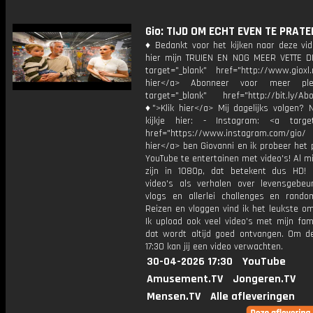
Gio: TIJD OM ECHT EVEN TE PRATEN
♦ Bedankt voor het kijken naar deze vid
hier mijn TRUIEN EN NOG MEER VETTE D
target="_blank" href="http://www.gioxl.
hier</a> Abonneer voor meer ple
target="_blank" href="http://bit.ly/Ab
♦">Klik hier</a> Mij dagelijks volgen?
kijkje hier: - Instagram: <a target
href="https://www.instagram.com/gio/
hier</a> ben Giovanni en ik probeer het 
YouTube te entertainen met video's! Al mi
zijn in 1080p, dat betekent dus HD! 
video's als verhalen over levensgebeur
vlogs en allerlei challenges en rando
Reizen en vloggen vind ik het leukste o
Ik upload ook veel video's met mijn fam
dat wordt altijd goed ontvangen. Om 
17:30 kan jij een video verwachten.
30-04-2026 17:30
YouTube
Amusement.TV
Jongeren.TV
Mensen.TV
Alle afleveringen