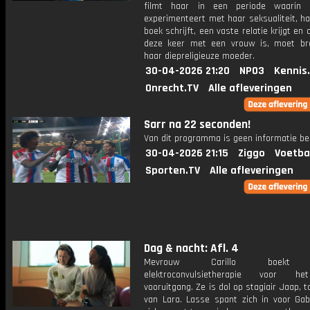
filmt haar in een periode waarin 
experimenteert met haar seksualiteit, h
boek schrijft, een vaste relatie krijgt en
deze keer met een vrouw is, moet b
haar diepreligieuze moeder.
30-04-2026 21:20
NPO3
Kennis
Onrecht.TV
Alle afleveringen
Sarr na 22 seconden!
Van dit programma is geen informatie be
30-04-2026 21:15
Ziggo
Voetba
Sporten.TV
Alle afleveringen
Dag & nacht: Afl. 4
Mevrouw Carillo boekt d
elektroconvulsietherapie voor h
vooruitgang. Ze is dol op stagiair Jaap, to
van Lara. Lasse spant zich in voor Gabr