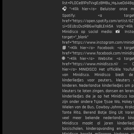
list=PL0Ce81PoTVxgEz8M8u_HqJueDd48
🎧">Klik hier</a> Beluister onze m
Spotify: <a target="_
href="https://open.spotify.com/artist/
si=SEUbsDvzRB6wi1qBLEnk5A Volg">Klik
Minidisco op social media: 📸 Inst
target="_blank"
href="https://www.instagram.com/minidis
📘">Klik hier</a> Facebook: <a target
href="https://www.facebook.com/minidi
🌐">Klik hier</a> Website: <a target
href="https://www.minidisco.nl/ --- O
hier</a> MINIDISCO Het officiële YouTu
van Minidisco. Minidisco biedt de
kinderliedjes voor peuters, kleuters
kinderen. Nederlandse kinderliedjes om 
kleuters te laten zingen, dansen en lere
kinderliedjes die je op het Minidisco ka
zijn onder andere Tsjoe Tjsoe Wa, Hokey
Wielen van de Bus, Cowboy Johnny, Krokod
Tante Rita, Berend Botje Ging Uit Vare
veel meer bekende nederlandse kinde
Minidisco maakt al jaren kinderlie
basischolen, kinderopvanding en vakant