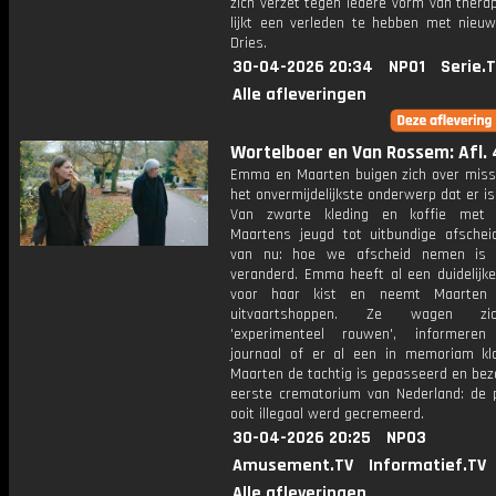
zich verzet tegen iedere vorm van therap
lijkt een verleden te hebben met nieuw
Dries.
30-04-2026 20:34
NPO1
Serie.
Alle afleveringen
Wortelboer en Van Rossem: Afl. 
Emma en Maarten buigen zich over miss
het onvermijdelijkste onderwerp dat er is
Van zwarte kleding en koffie met 
Maartens jeugd tot uitbundige afschei
van nu: hoe we afscheid nemen is d
veranderd. Emma heeft al een duidelijke
voor haar kist en neemt Maarte
uitvaartshoppen. Ze wagen z
'experimenteel rouwen', informeren
journaal of er al een in memoriam kla
Maarten de tachtig is gepasseerd en bez
eerste crematorium van Nederland: de 
ooit illegaal werd gecremeerd.
30-04-2026 20:25
NPO3
Amusement.TV
Informatief.TV
Alle afleveringen