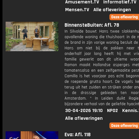
Amusement.TV
Informatief.TV
Mensen.TV
Alle afleveringen
BinnensteBuiten: Afl. 78
In Silvolde bouwt Hans twee slakkenhu
opvallende woning die thuishoort in de 
de brand in zijn vorige woning besluit de
Hans om niet bij de pakken neer te
anderhalf jaar lang heeft hij met vr
familie gewerkt aan dit ultieme woon
Ramon maakt Hollandse asperges met
tomatensalsa en een zelfgemaakte pest
Camilla is het voorjaar pas echt begonn
de roepende grutto hoort. De vogels k
terug uit het zuiden en strijken onder a
in de drassige gebieden ten noo
Amsterdam. * In Leiden duikt Rogie
bijzondere verhaal van de geliefde hyacint
30-04-2026 19:10
NPO2
Kennis.
Alle afleveringen
Eva: Afl. 118