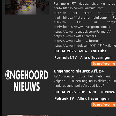
For more F1® videos, visit: <a target
href="https://www.Formula1.com Vis
hier</a> our store: <a target=
href="https://f1store.formula1.com/ Fol
hier</a> F1®: <a target="_
href="https://www.instagram.com/F1
https://www.facebook.com/Formula1/
https://www.twitter.com/F1
https://www.twitch.tv/formula1
https://www.tiktok.com/@f1 #F1">Klik hi
30-04-2026 14:34
YouTube
Formule1.TV
Alle afleveringen
Ongehoord Nieuws: Afl. 24
AZC-protesten door het hele land.
volgens EU alleen nog na expliciet ja. En
kinderopvang wel zo'n goed idee?
30-04-2026 12:15
NPO1
Nieuws.
Politiek.TV
Alle afleveringen