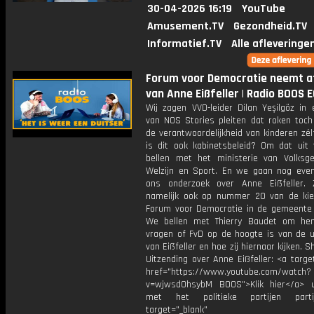
30-04-2026 16:19
YouTube
Amusement.TV
Gezondheid.TV
Informatief.TV
Alle afleveringe
Forum voor Democratie neemt a
van Anne Eißfeller | Radio BOOS 
Wij zagen VVD-leider Dilan Yeşilgöz in 
van NOS Stories pleiten dat roken toch
de verantwoordelijkheid van kinderen zél
is dit ook kabinetsbeleid? Om dat uit 
bellen met het ministerie van Volksge
Welzijn en Sport. En we gaan nog eve
ons onderzoek over Anne Eiẞfeller. 
namelijk ook op nummer 20 van de kies
Forum voor Democratie in de gemeente
We bellen met Thierry Baudet om he
vragen of FvD op de hoogte is van de u
van Eiẞfeller en hoe zij hiernaar kijken. 
Uitzending over Anne Eißfeller: <a targe
href="https://www.youtube.com/watch?
v=wjwsdOhsybM BOOS">Klik hier</a> u
met het politieke partijen parti
target="_blank"