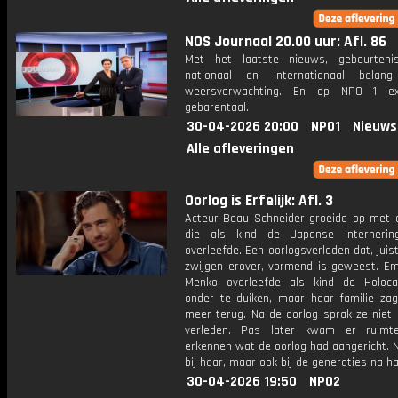
NOS Journaal 20.00 uur: Afl. 86
Met het laatste nieuws, gebeurteni
nationaal en internationaal bela
weersverwachting. En op NPO 1 e
gebarentaal.
30-04-2026 20:00
NPO1
Nieuws
Alle afleveringen
Oorlog is Erfelijk: Afl. 3
Acteur Beau Schneider groeide op met 
die als kind de Japanse internerin
overleefde. Een oorlogsverleden dat, juis
zwijgen erover, vormend is geweest. E
Menko overleefde als kind de Holoc
onder te duiken, maar haar familie zag
meer terug. Na de oorlog sprak ze niet 
verleden. Pas later kwam er ruim
erkennen wat de oorlog had aangericht. N
bij haar, maar ook bij de generaties na ha
30-04-2026 19:50
NPO2