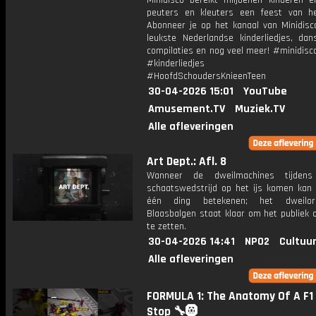
Minidisco bereikt miljoenen kinderen e
peuters en kleuters een feest van he
Abonneer je op het kanaal van Minidisc
leukste Nederlandse kinderliedjes, dans
compilaties en nog veel meer! #minidisc
#kinderliedjes #
#HoofdSchoudersKnieenTeen
30-04-2026 15:01
YouTube
Amusement.TV
Muziek.TV
Alle afleveringen
Art Dept.: Afl. 8
Wanneer de dweilmachines tijde
schaatswedstrijd op het ijs komen kan
één ding betekenen; het dweilo
Blaasbalgen staat klaar om het publiek 
te zetten.
30-04-2026 14:41
NPO2
Cultuur
Alle afleveringen
FORMULA 1: The Anatomy Of A F1 
Stop 🔧🛞