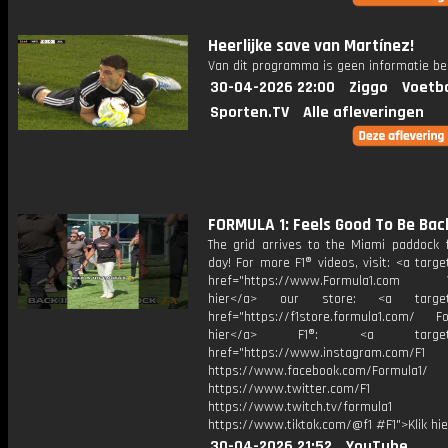
Heerlijke save van Martínez!
Van dit programma is geen informatie be
30-04-2026 22:00
Ziggo
Voetba
Sporten.TV
Alle afleveringen
FORMULA 1: Feels Good To Be Bac
The grid arrives to the Miami paddock 
day! For more F1® videos, visit: <a targe
href="https://www.Formula1.com Vis
hier</a> our store: <a target=
href="https://f1store.formula1.com/ Fol
hier</a> F1®: <a target="_
href="https://www.instagram.com/F1
https://www.facebook.com/Formula1/
https://www.twitter.com/F1
https://www.twitch.tv/formula1
https://www.tiktok.com/@f1 #F1">Klik hi
30-04-2026 21:52
YouTube