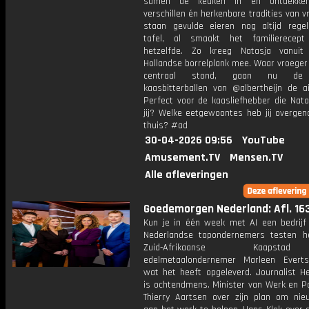
samen de keuken in en ontdekke
verschillen én herkenbare tradities van v
staan gevulde eieren nog altijd rege
tafel, al smaakt het familierecept
hetzelfde. Zo kreeg Natasja vanuit
Hollandse borrelplank mee. Waar vroeger
centraal stond, gaan nu de
kaasbitterballen van @albertheijn de ai
Perfect voor de kaasliefhebber die Nata
jij? Welke eetgewoontes heb jij overge
thuis? #ad
30-04-2026 09:56
YouTube
Amusement.TV
Mensen.TV
Alle afleveringen
Goedemorgen Nederland: Afl. 16
Kun je in één week met AI een bedrij
Nederlandse topondernemers testen h
Zuid-Afrikaanse Kaaps
edelmetaalondernemer Marleen Everts
wat het heeft opgeleverd. Journalist He
is ochtendmens. Minister van Werk en Pa
Thierry Aartsen over zijn plan om ni