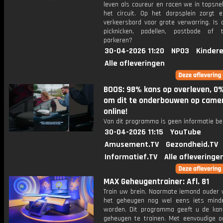
leven als coureur en racen we in topsne
het circuit. Op het dorpsplein zorgt 
verkeersbord voor grote verwarring. Is 
picknicken, padellen, postbode of 
parkeren?
30-04-2026 11:20
NPO3
Kinder
Alle afleveringen
BOOS: 98% kans op overleven, 0
om dit te onderbouwen op camer
online!
Van dit programma is geen informatie be
30-04-2026 11:15
YouTube
Amusement.TV
Gezondheid.TV
Informatief.TV
Alle afleveringe
MAX Geheugentrainer: Afl. 81
Train uw brein. Naarmate iemand ouder w
het geheugen nog wel eens iets mind
worden. Dit programma geeft u de ka
geheugen te trainen. Met eenvoudige o