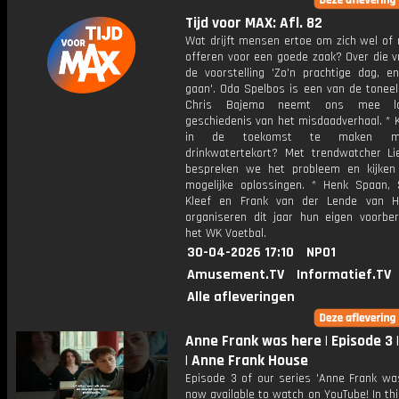
Tijd voor MAX: Afl. 82
Wat drijft mensen ertoe om zich wel of 
offeren voor een goede zaak? Over die v
de voorstelling 'Zo'n prachtige dag, e
gaan'. Oda Spelbos is een van de toneel
Chris Bajema neemt ons mee l
geschiedenis van het misdaadverhaal. * 
in de toekomst te maken m
drinkwatertekort? Met trendwatcher L
bespreken we het probleem en kijke
mogelijke oplossingen. * Henk Spaan,
Kleef en Frank van der Lende van H
organiseren dit jaar hun eigen voorber
het WK Voetbal.
30-04-2026 17:10
NPO1
Amusement.TV
Informatief.TV
Alle afleveringen
Anne Frank was here | Episode 3 |
| Anne Frank House
Episode 3 of our series 'Anne Frank was
now available to watch on YouTube! In th