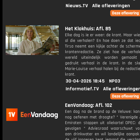
Nieuws.TV
Alle afleveringen
Het Klokhuis: Afl. 85
Elke dag is ie er weer: de krant. Maar wie
al die verhalen? En hoe doen ze dat ie
Tirsa neemt een kijkje achter de scherm
krantenredactie. Ze ziet hoe de verhal
wereld uiteindelijk worden gemaakt
gedrukt verhaal in de krant. In de sk
Marie-Louise verhaal halen bij de redacti
krant.
30-04-2026 18:45
NPO3
Informatief.TV
Alle afleveringe
EenVandaag: Afl. 102
Een dag na de brand op de Veluwe: kan
nog oefenen met droogte? * Verenigde 
Emiraten stappen uit oliekartel OPEC: d
gevolgen * Adviesraad waarschuwt vo
aan drinkwater en wil landelijke aanpak
de vijf jongeren kent iemand die versla