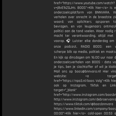
href="https://www.youtube.com/watch?
v=j8vE1kZGJHs BOOS">Klik hier</a> is e
onderzoeksplatform van BNNVARA. W
verhalen over onrecht in de breedste zi
woord; van oplichters opsporen t
bevragen, en van leugenaars ontmas
politici aan de tand voelen. Waar nodig 
macht ter verantwoording, altijd met 
voorop. 🎧 Luister elke donderdag om 
onze podcast, RADIO BOOS: een we
scherpe blik op media, politiek en maatsch
En kijk op dinsdagen om 16:00 uur naar 
onderzoeksverhalen van BOOS - data vo
je tips, ben je slachtoffer of wil je klok
Mail ons op boos@bnnvara.nl! Hier vin
website: <a target="_
href="https://npo3.nl/boos Volg">Klik hi
ook op Instagram, TikTok en Link
target="_blank"
href="http://www.instagram.com/boosb
http://www.instagram.com/debroervanr
https://www.tiktok.com/@boosbnnvara
https://www.linkedin.com/company/boos
00:00">Klik hier</a> cold-open 00:53 o