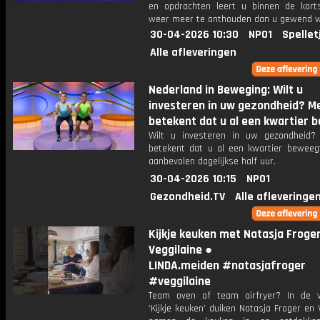
en opdrachten leert u binnen de kort
weer meer te onthouden dan u gewend 
30-04-2026 10:30
NPO1
Spellet
Alle afleveringen
Nederland in Beweging: Wilt u
investeren in uw gezondheid? 
betekent dat u al een kwartier b
Wilt u investeren in uw gezondheid
betekent dat u al een kwartier beweeg
aanbevolen dagelijkse half uur.
30-04-2026 10:15
NPO1
Gezondheid.TV
Alle afleveringe
Kijkje keuken met Natasja Froge
Veggilaine ●
LINDA.meiden #natasjafroger
#veggilaine
Team oven of team airfryer? In de v
‘Kijkje keuken’ duiken Natasja Froger en 