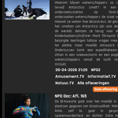
Waarom blijven wetenschappers zo vo
terwijl Antarctica smelt? In ee
onderzoeksstation op Oost-Ant
onderzoeken wetenschappers de staat van
Hoewel ze weten hoe desastreus de gev
het smelten van Antarctica zijn voor de
de wereld, deinzen ze terug voor a
Kinderboekenschrijfster Marit Törnqvist
bezorgde leerlingen talloze vragen mee
ter plekke maar moeilijk antwoord o
Ondertussen komt een expeditieteam
zitten in een sneeuwstorm en een pog
wetenschappers vanuit de lucht te
mislukt.
30-04-2026 21:20
NPO2
Amusement.TV
Informatief.TV
Natuur.TV
Alle afleveringen
NPO Doc: Afl. 165
De Bi-Kwestie gaat over het moeilijk in
plaatsen gegeven van biseksualiteit. Ma
Alink, zelf bi, gaat in gesp
spokenwordartiest en dichter Zaïre K