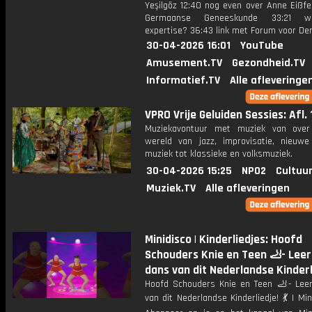
Yeşilgöz 12:40 nog even over Anne Eißfe
Germaanse Geneeskunde 33:21 w
expertise? 36:43 link met Forum voor De
30-04-2026 16:01
YouTube
Amusement.TV
Gezondheid.TV
Informatief.TV
Alle afleveringe
VPRO Vrije Geluiden Sessies: Afl. 
Muziekavontuur met muziek van over
wereld van jazz, improvisatie, nieuw
muziek tot klassieke en volksmuziek.
30-04-2026 15:25
NPO2
Cultuur
Muziek.TV
Alle afleveringen
Minidisco | Kinderliedjes: Hoofd
Schouders Knie en Teen 🦶- Leer
dans van dit Nederlandse Kinderl
Hoofd Schouders Knie en Teen 🦶- Lee
van dit Nederlandse Kinderliedje! 💃 | Mi