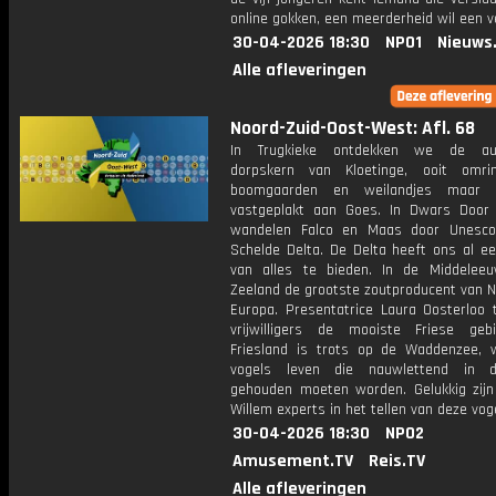
online gokken, een meerderheid wil een 
30-04-2026 18:30
NPO1
Nieuws
Alle afleveringen
Noord-Zuid-Oost-West: Afl. 68
In Trugkieke ontdekken we de aut
dorpskern van Kloetinge, ooit omri
boomgaarden en weilandjes maar i
vastgeplakt aan Goes. In Dwars Door
wandelen Falco en Maas door Unesco
Schelde Delta. De Delta heeft ons al e
van alles te bieden. In de Middele
Zeeland de grootste zoutproducent van 
Europa. Presentatrice Laura Oosterloo 
vrijwilligers de mooiste Friese geb
Friesland is trots op de Waddenzee, 
vogels leven die nauwlettend in 
gehouden moeten worden. Gelukkig zijn
Willem experts in het tellen van deze vog
30-04-2026 18:30
NPO2
Amusement.TV
Reis.TV
Alle afleveringen