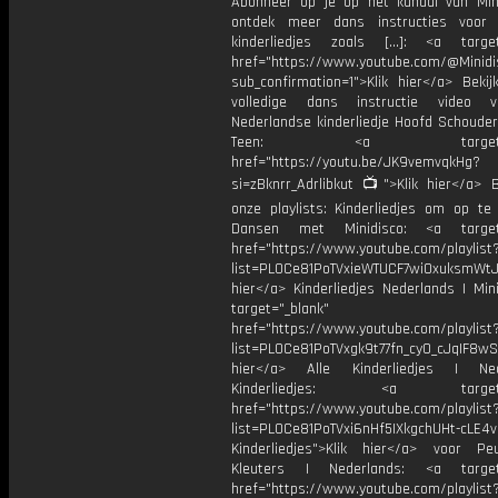
Abonneer op je op het kanaal van Min
ontdek meer dans instructies voor 
kinderliedjes zoals [...]: <a target
href="https://www.youtube.com/@Minidis
sub_confirmation=1">Klik hier</a> Bekij
volledige dans instructie video 
Nederlandse kinderliedje Hoofd Schouder
Teen: <a target="_b
href="https://youtu.be/JK9vemvqkHg?
si=zBknrr_Adrlibkut 📺">Klik hier</a> B
onze playlists: Kinderliedjes om op te
Dansen met Minidisco: <a target=
href="https://www.youtube.com/playlist
list=PL0Ce81PoTVxieWTUCF7wiOxuksmWtJp
hier</a> Kinderliedjes Nederlands | Min
target="_blank"
href="https://www.youtube.com/playlist
list=PL0Ce81PoTVxgk9t77fn_cy0_cJqIF8wS
hier</a> Alle Kinderliedjes | Ned
Kinderliedjes: <a target="
href="https://www.youtube.com/playlist
list=PL0Ce81PoTVxi6nHf5IXkgchUHt-cLE4
Kinderliedjes">Klik hier</a> voor P
Kleuters | Nederlands: <a target=
href="https://www.youtube.com/playlist