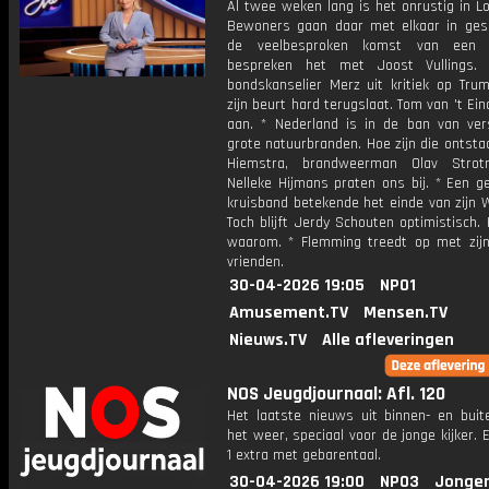
Al twee weken lang is het onrustig in L
Bewoners gaan daar met elkaar in ges
de veelbesproken komst van een
bespreken het met Joost Vullings. 
bondskanselier Merz uit kritiek op Trum
zijn beurt hard terugslaat. Tom van 't Ein
aan. * Nederland is in de ban van vers
grote natuurbranden. Hoe zijn die ontsta
Hiemstra, brandweerman Olav Stro
Nelleke Hijmans praten ons bij. * Een g
kruisband betekende het einde van zijn 
Toch blijft Jerdy Schouten optimistisch. H
waarom. * Flemming treedt op met zij
vrienden.
30-04-2026 19:05
NPO1
Amusement.TV
Mensen.TV
Nieuws.TV
Alle afleveringen
NOS Jeugdjournaal: Afl. 120
Het laatste nieuws uit binnen- en buit
het weer, speciaal voor de jonge kijker.
1 extra met gebarentaal.
30-04-2026 19:00
NPO3
Jonger