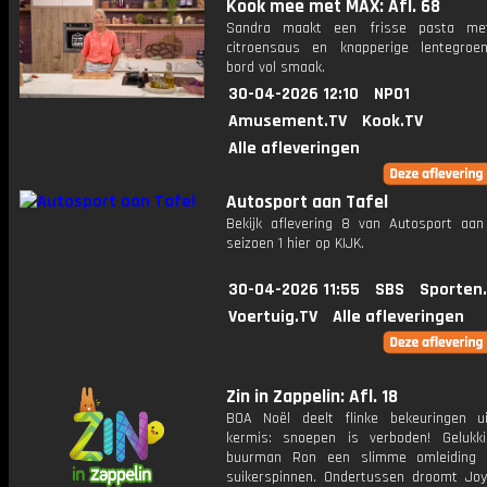
Kook mee met MAX: Afl. 68
Sandra maakt een frisse pasta me
citroensaus en knapperige lentegroe
bord vol smaak.
30-04-2026 12:10
NPO1
Amusement.TV
Kook.TV
Alle afleveringen
Autosport aan Tafel
Bekijk aflevering 8 van Autosport aan 
seizoen 1 hier op KIJK.
30-04-2026 11:55
SBS
Sporten
Voertuig.TV
Alle afleveringen
Zin in Zappelin: Afl. 18
BOA Noël deelt flinke bekeuringen 
kermis: snoepen is verboden! Gelukki
buurman Ron een slimme omleiding v
suikerspinnen. Ondertussen droomt Jo