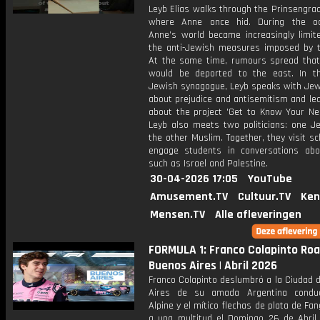
Leyb Elias walks through the Prinsengra
where Anne once hid. During the oc
Anne’s world became increasingly limit
the anti-Jewish measures imposed by t
At the same time, rumours spread that
would be deported to the east. In th
Jewish synagogue, Leyb speaks with Jew
about prejudice and antisemitism and le
about the project 'Get to Know Your Nei
Leyb also meets two politicians: one J
the other Muslim. Together, they visit s
engage students in conversations abo
such as Israel and Palestine.
30-04-2026 17:05
YouTube
Amusement.TV
Cultuur.TV
Ken
Mensen.TV
Alle afleveringen
FORMULA 1: Franco Colapinto Roa
Buenos Aires | Abril 2026
Franco Colapinto deslumbró a la Ciudad 
Aires de su amada Argentina conduc
Alpine y el mítico flechas de plata de Fan
a una multitud el Domingo 26 de Abril