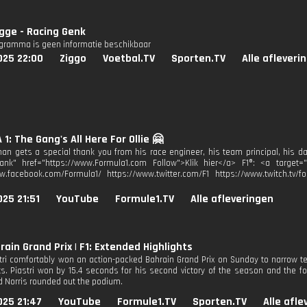
gge - Racing Genk
ogramma is geen informatie beschikbaar
025 22:00
Ziggo
Voetbal.TV
Sporten.TV
Alle afleveri
1: The Gang's All Here For Ollie 🤗
man gets a special thank you from his race engineer, his team principal, his dad
lank" href="https://www.Formula1.com Follow">Klik hier</a> F1®: <a target=
w.facebook.com/Formula1/ https://www.twitter.com/F1 https://www.twitch.tv/fo
25 21:51
YouTube
Formule1.TV
Alle afleveringen
rain Grand Prix | F1: Extended Highlights
tri comfortably won an action-packed Bahrain Grand Prix on Sunday to narrow 
ts. Piastri won by 15.4 seconds for his second victory of the season and the fo
d Norris rounded out the podium.
025 21:47
YouTube
Formule1.TV
Sporten.TV
Alle afl