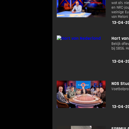
wat als ni
en NRC-jou
weinige Eu
van Meloni
13-04-2
Hart van
Bekijk afle
bij SBS6. 
13-04-2
NOS Stud
Voetbalpro
13-04-2
FORMULA 