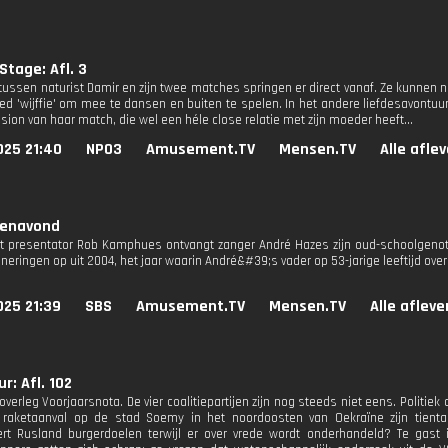
Stage: Afl. 3
ussen naturist Damir en zijn twee matches springen er direct vanaf. Ze kunnen nie
d 'wijffie' om mee te dansen en buiten te spelen. In het andere liefdesavontuur
ion van haar match, die wel een héle close relatie met zijn moeder heeft...
025 21:40
NPO3
Amusement.TV
Mensen.TV
Alle afle
senavond
presentator Rob Kamphues ontvangt zanger André Hazes zijn oud-schoolgenote
neringen op uit 2004, het jaar waarin André&#39;s vader op 53-jarige leeftijd over
025 21:39
SBS
Amusement.TV
Mensen.TV
Alle aflev
r: Afl. 102
erleg Voorjaarsnota. De vier coalitiepartijen zijn nog steeds niet eens. Politiek d
 raketaanval op de stad Soemy in het noordoosten van Oekraïne zijn tien
rt Rusland burgerdoelen terwijl er over vrede wordt onderhandeld? Te gast