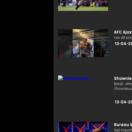
AFC Ajax
Van dit pr
13-04-2
Showni
Bekijk afl
Shownieuw
13-04-2
Bureau B
Wel importh