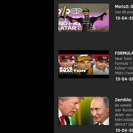
Moto2: G
Van dit pr
13-04-2
FORMULA 
Hear from 
Formula 1 
Follow">K
https://ww
13-04-20
Zembla: 
De wereld 
aan Ruslan
delen van 
koerswijzi
dienst? Ze
13-04-2