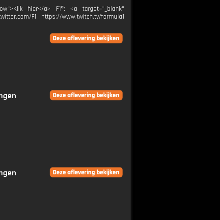
ow">Klik hier</a> F1®: <a target="_blank"
itter.com/F1 https://www.twitch.tv/formula1
ingen
ingen