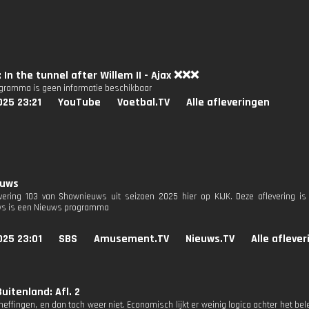
: In the tunnel after Willem II - Ajax ❌❌❌
ogramma is geen informatie beschikbaar
025 23:21
YouTube
Voetbal.TV
Alle afleveringen
euws
evering 103 van Shownieuws uit seizoen 2025 hier op KIJK. Deze aflevering is 
s is een Nieuws programma
025 23:01
SBS
Amusement.TV
Nieuws.TV
Alle afleve
uitenland: Afl. 2
effingen, en dan toch weer niet. Economisch lijkt er weinig logica achter het bel