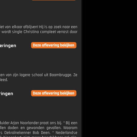
t van elkaar afblijven! Hij is op zoek naar een
 wordt single Christina compleet verrast door
veringen
n van zijn lagere school uit Baambrugge. Ze
leed.
eringen
uider Arjan Noorlander praat ons bij. * Bij een
tallen doden en gewonden gevallen. Waarom
 is Oekraïnekenner Bob Deen. * Nederlandse