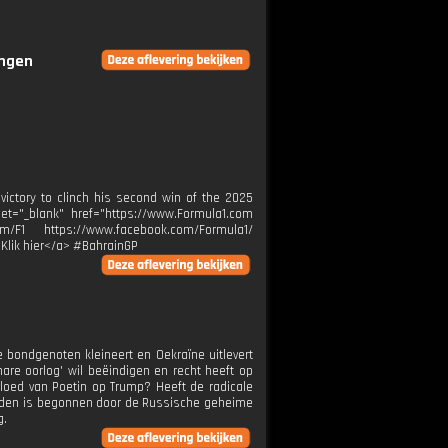
ingen
 victory to clinch his second win of the 2025
et="_blank" href="https://www.Formula1.com
m/F1 https://www.facebook.com/Formula1/
>Klik hier</a> #BahrainGP
e bondgenoten kleineert en Oekraïne uitlevert
re oorlog' wil beëindigen en recht heeft op
vloed van Poetin op Trump? Heeft de radicale
geleden is begonnen door de Russische geheime
g.