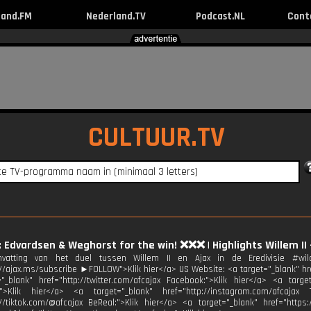
land.FM
Nederland.TV
Podcast.NL
Cont
CULTUUR.TV
: Edvardsen & Weghorst for the win! ❌❌❌ | Highlights Willem II - 
vatting van het duel tussen Willem II en Ajax in de Eredivisie #wi
://ajax.ms/subscribe ►FOLLOW">Klik hier</a> US Website: <a target="_blank" href
"_blank" href="http://twitter.com/afcajax Facebook:">Klik hier</a> <a target
:">Klik hier</a> <a target="_blank" href="http://instagram.com/afcajax 
://tiktok.com/@afcajax BeReal:">Klik hier</a> <a target="_blank" href="https: