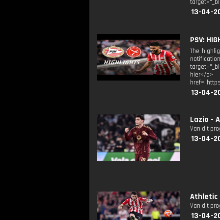
target="_b
13-04-2
PSV: HIGHL
The highli
notificati
target="_b
hier</a> 
href="http
13-04-2
Lazio -
Van dit pr
13-04-2
Athletic
Van dit pr
13-04-2