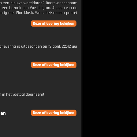
 van een nieuwe wereldorde? Daarover econoom
oni een bezoek aan Washington. Als een van de
matig met Elon Musk. We schetsen een portret
aflevering is uitgezonden op 13 april, 22:42 uur
 in het voetbal doorneemt.
gen