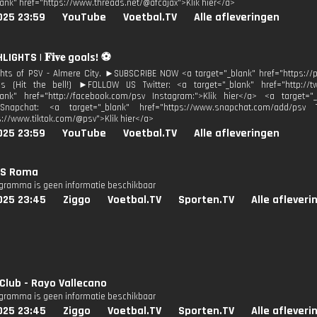
lank" href="https://www.threads.net/@afcajax">Klik hier</a>
025 23:59
YouTube
Voetbal.TV
Alle afleveringen
IGHTS | 𝐅𝐢𝐯𝐞 goals! ⚽️
ghts of PSV - Almere City. ►SUBSCRIBE NOW <a target="_blank" href="https:/
ons (Hit the bell!) ►FOLLOW US Twitter: <a target="_blank" href="http://t
lank" href="http://facebook.com/psv Instagram:">Klik hier</a> <a target="_
Snapchat: <a target="_blank" href="https://www.snapchat.com/add/psv T
s://www.tiktok.com/@psv">Klik hier</a>
025 23:59
YouTube
Voetbal.TV
Alle afleveringen
 AS Roma
ogramma is geen informatie beschikbaar
025 23:45
Ziggo
Voetbal.TV
Sporten.TV
Alle afleveri
 Club - Rayo Vallecano
ogramma is geen informatie beschikbaar
025 23:45
Ziggo
Voetbal.TV
Sporten.TV
Alle afleveri