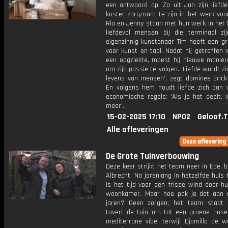
een antwoord op. Zo uit Jan zijn liefde
koster zorgzaam te zijn in het werk voo
Ria en Jenny staan met hun werk in het 
liefdevol mensen bij die terminaal zi
eigenzinnig kunstenaar Tim heeft een gr
voor kunst en taal. Nadat hij getroffen
een oogziekte, moest hij nieuwe manier
om zijn passie te volgen. 'Liefde wordt zi
levens van mensen', zegt dominee Erick 
En volgens hem houdt liefde zich aan w
economische regels: 'Als je het deelt, 
meer'.
15-02-2025 17:10
NPO2
Geloof.
Alle afleveringen
De Grote Tuinverbouwing
Deze keer strijkt het team neer in Ede, bi
Albrecht. Na jarenlang in hetzelfde huis
is het tijd voor een frisse wind door h
woonkamer. Maar hoe pak je dat aan 
jaren? Geen zorgen, het team staat k
tovert de tuin om tot een groene oas
mediterrane vibe, terwijl Djamilla de 