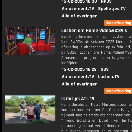
15-02-2025 18:30
NPO3
Amusement.TV
Spelletjes.TV
Alle afleveringen
Lachen om Home Video&#39;s
Bekijk aflevering 7 van Lachen
Video&#39;s uit seizoen 2025 hier op K
aflevering is uitgezonden op 15 februari,
bij SBS6. Lachen om Home Video&#39
Amusement programma en is geschikt 
leeftijden
15-02-2025 18:29
SBS
Amusement.TV
Lachen.TV
Alle afleveringen
Ik mis je: Afl. 19
Nellie Jacobs en Petra Martens staan bi
van hun zoon en broer Co. Ook al is hij 
hij voelt nog helemaal als onderdeel van 
* Ivana Batstra en David lijken bij h
ontmoeting totaal verschillend, maar t
hun levens verweven en er ontstaat 