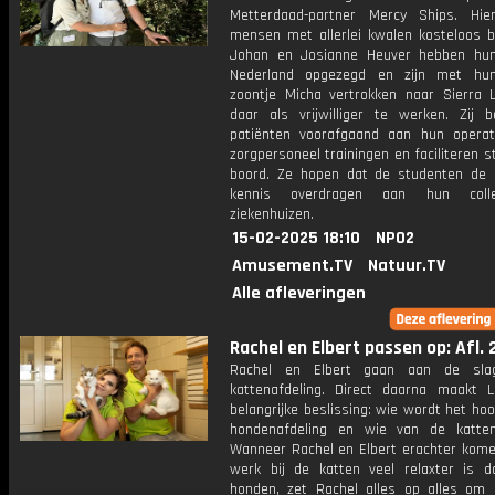
Metterdaad-partner Mercy Ships. Hi
mensen met allerlei kwalen kosteloos b
Johan en Josianne Heuver hebben hu
Nederland opgezegd en zijn met hun
zoontje Micha vertrokken naar Sierra
daar als vrijwilliger te werken. Zij b
patiënten voorafgaand aan hun operat
zorgpersoneel trainingen en faciliteren 
boord. Ze hopen dat de studenten de
kennis overdragen aan hun coll
ziekenhuizen.
15-02-2025 18:10
NPO2
Amusement.TV
Natuur.TV
Alle afleveringen
Rachel en Elbert passen op: Afl. 
Rachel en Elbert gaan aan de sl
kattenafdeling. Direct daarna maakt 
belangrijke beslissing: wie wordt het ho
hondenafdeling en wie van de katten
Wanneer Rachel en Elbert erachter kome
werk bij de katten veel relaxter is d
honden, zet Rachel alles op alles om 