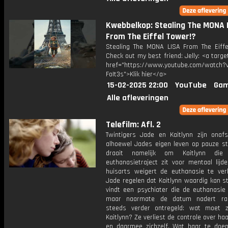
Kwebbelkop: Stealing The MONA 
From The Eiffel Tower!?
Stealing The MONA LISA From The Eiffe
Check out my best friend: Jelly: <a targe
href="https://www.youtube.com/watch?v
FoIt3s">Klik hier</a>
15-02-2025 22:00
YouTube
Gam
Alle afleveringen
Telefilm: Afl. 2
Twintigers Jade en Kaitlynn zijn onafsc
alhoewel Jades eigen leven op pauze sta
draait namelijk om Kaitlynn di
euthanasietraject zit voor mentaal lijd
huisarts weigert de euthanasie te verl
Jade regelen dat Kaitlynn waardig kan s
vindt een psychiater die de euthanasie 
maar naarmate de datum nadert ra
steeds verder ontregeld: wat moet z
Kaitlynn? Ze verliest de controle over haa
en daarmee zichzelf. Wat haar te doen