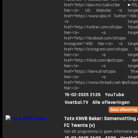
href="http://ajax.ms/subscribe ►FOL
hier</a> US Website: <a target=
href="https://www.ajax.nl Twitter:">Kli
<a target="_bl
href="http://twitter.com/afcajax Facebo
hier</a> <a target="_
href="http://facebook.com/afcajax
Instagram:">Klik hier</a> <a target
href="http://instagram.com/afcajax TikT
hier</a> <a target="_
href="http://tiktok.com/@afcajax BeRe
hier</a> <a target="_
href="https://bere.al/afcajax Threa
hier</a> <a target="_
href="https://www.threads.net/@afcajax
hier</a>
15-02-2025 21:26
YouTube
Voetbal.TV
Alle afleveringen
Toto KNVB Beker: Samenvatting A
FC Twente (v)
Van dit programma is geen informatie be