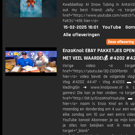
Kwebbelkop AI Snow Tubing in Antarct
out my best friend: Jelly: <a target
href="https://www.youtube.com/watch?v
FoIt3s">Klik hier</a>
15-02-2025 16:01
YouTube
Gam
Alle afleveringen
EnzoKnol: EBAY PAKKETJES OPE
MET VEEL WAARDE!💰 #4202 #4
Vorige video: <a target="_
href="https://youtu.be/3Q-ZGOPbmbI D
hier</a> video bevat de volgende vlog
Vlog #4202 44:47 - Vlog #4203 ▬ K
kledinglijn ➜ www.knolpower.nl Ik 
games! Die kan je hier vinden: <a targe
href="http://bit.ly/EnzoKnolYoutube ▬ M
hier</a> naam is Enzo Knol en ik up
maandag en donderdag om 4 uur een we
elke zondag om 10 uur een extra vide
YouTube kanaal Abonneer je op mijn kan
je alles kan bekijken wat ik mee 
target="_blank"