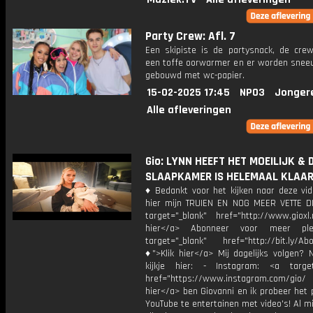
Party Crew: Afl. 7
Een skipiste is de partysnack, de crew
een toffe oorwarmer en er worden sne
gebouwd met wc-papier.
15-02-2025 17:45
NPO3
Jonger
Alle afleveringen
Gio: LYNN HEEFT HET MOEILIJK & 
SLAAPKAMER IS HELEMAAL KLAA
♦ Bedankt voor het kijken naar deze vid
hier mijn TRUIEN EN NOG MEER VETTE D
target="_blank" href="http://www.gioxl.
hier</a> Abonneer voor meer ple
target="_blank" href="http://bit.ly/Ab
♦">Klik hier</a> Mij dagelijks volgen?
kijkje hier: - Instagram: <a target
href="https://www.instagram.com/gio/
hier</a> ben Giovanni en ik probeer het 
YouTube te entertainen met video's! Al mi