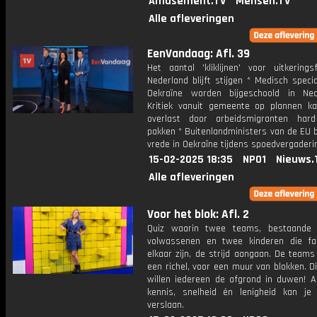
Amusement.TV
Mensen.TV
Alle afleveringen
EenVandaag: Afl. 39
Het aantal 'kliklijnen' voor uitkerings
Nederland blijft stijgen * Medisch specia
Oekraïne worden bijgeschoold in Ne
Kritiek vanuit gemeente op plannen k
overlast door arbeidsmigranten har
pakken * Buitenlandministers van de EU 
vrede in Oekraïne tijdens spoedvergaderi
15-02-2025 18:35
NPO1
Nieuws.
Alle afleveringen
Voor het blok: Afl. 2
Quiz waarin twee teams, bestaande 
volwassenen en twee kinderen die fa
elkaar zijn, de strijd aangaan. De team
een richel, voor een muur van blokken. D
willen iedereen de afgrond in duwen! A
kennis, snelheid én lenigheid kan j
verslaan.