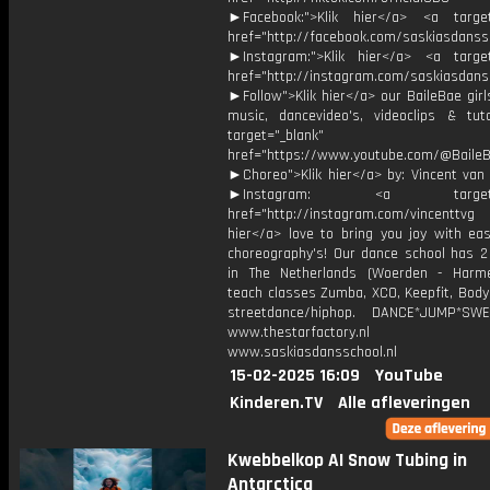
►Facebook:">Klik hier</a> <a target
href="http://facebook.com/saskiasdanss
►Instagram:">Klik hier</a> <a target
href="http://instagram.com/saskiasdans
►Follow">Klik hier</a> our BaileBae gir
music, dancevideo's, videoclips & tuto
target="_blank"
href="https://www.youtube.com/@Baile
►Choreo">Klik hier</a> by: Vincent van
►Instagram: <a target="_
href="http://instagram.com/vincenttvg
hier</a> love to bring you joy with eas
choreography's! Our dance school has 2 
in The Netherlands (Woerden - Harm
teach classes Zumba, XCO, Keepfit, Body
streetdance/hiphop. DANCE*JUMP*SWE
www.thestarfactory
www.saskiasdansschool.nl
15-02-2025 16:09
YouTube
Kinderen.TV
Alle afleveringen
Kwebbelkop AI Snow Tubing in
Antarctica