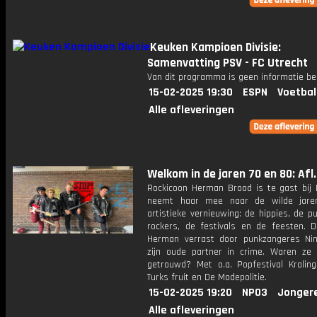
Keuken Kampioen Divisie:
Samenvatting PSV - FC Utrecht
Van dit programma is geen informatie be
15-02-2025 19:30
ESPN
Voetbal
Alle afleveringen
Welkom in de jaren 70 en 80: Afl.
Rockicoon Herman Brood is te gast bij 
neemt haar mee naar de wilde jaren
artistieke vernieuwing: de hippies, de p
rockers, de festivals en de feesten. 
Herman verrast door punkzangeres Ni
zijn oude partner in crime. Waren ze
getrouwd? Met o.a. Popfestival Kraling
Turks fruit en De Modepolitie.
15-02-2025 19:20
NPO3
Jonger
Alle afleveringen