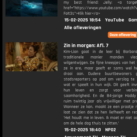
my best friend: Jelly: <a target=
href="https://www.youtube.com/watch?v
FoIt3s">Klik hier</a>
15-02-2025 18:54
YouTube
Gam
Alle afleveringen
Zin in morgen: Afl. 7
Kim-Lian gaat in de leer bij Barbar
traditionele manier manden vle
wilgentwijgen. De fijne kneepjes van het
ze in ere, maar geeft er soms wel h
draai aan. Oudere buurtbewoners 
stadsreporters op pad om verslag te
wat er speelt in hun wijk. Dit geeft inv
hun leven en zorgt voor verbin
saamhorigheid. En de 84-jarige Haddy
ruim twintig jaar als vrijwilliger met pr
Wanneer ze kan, maakt ze een praatje 
laat ze zien dat ze hen liefheeft en re
'Het houdt me in leven. Ik moet er niet 
om de hele dag thuis te zitten.'
15-02-2025 18:40
NPO2