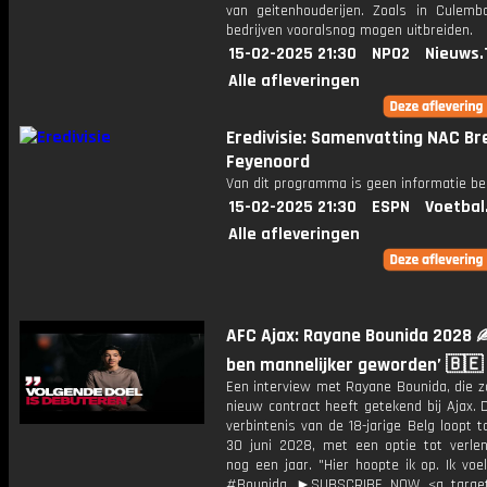
van geitenhouderijen. Zoals in Culemb
bedrijven vooralsnog mogen uitbreiden.
15-02-2025 21:30
NPO2
Nieuws.
Alle afleveringen
Eredivisie: Samenvatting NAC Br
Feyenoord
Van dit programma is geen informatie be
15-02-2025 21:30
ESPN
Voetbal
Alle afleveringen
AFC Ajax: Rayane Bounida 2028 ✍️
ben mannelijker geworden’ 🇧🇪
Een interview met Rayane Bounida, die z
nieuw contract heeft getekend bij Ajax.
verbintenis van de 18-jarige Belg loopt 
30 juni 2028, met een optie tot verle
nog een jaar. "Hier hoopte ik op. Ik voel
#Bounida ►SUBSCRIBE NOW <a target=