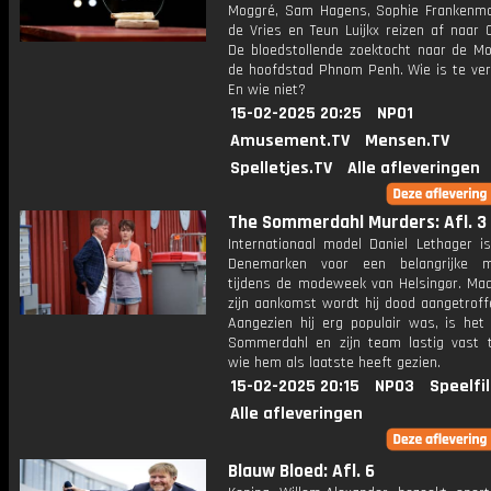
Moggré, Sam Hagens, Sophie Frankenmol
de Vries en Teun Luijkx reizen af naar 
De bloedstollende zoektocht naar de Mol
de hoofdstad Phnom Penh. Wie is te ve
En wie niet?
15-02-2025 20:25
NPO1
Amusement.TV
Mensen.TV
Spelletjes.TV
Alle afleveringen
The Sommerdahl Murders: Afl. 3
Internationaal model Daniel Lethager is
Denemarken voor een belangrijke 
tijdens de modeweek van Helsingør. Maa
zijn aankomst wordt hij dood aangetroff
Aangezien hij erg populair was, is het
Sommerdahl en zijn team lastig vast t
wie hem als laatste heeft gezien.
15-02-2025 20:15
NPO3
Speelfi
Alle afleveringen
Blauw Bloed: Afl. 6