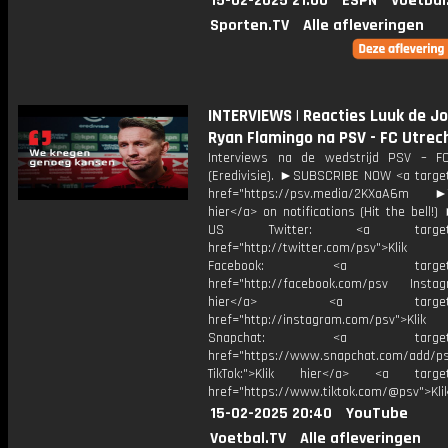
15-02-2025 21:00
ESPN
Voetbal
Sporten.TV
Alle afleveringen
INTERVIEWS | Reacties Luuk de J
Ryan Flamingo na PSV - FC Utrech
Interviews na de wedstrijd PSV – F
(Eredivisie). ►SUBSCRIBE NOW <a target
href="https://psv.media/2KXaA6m ►T
hier</a> on notifications (Hit the bell
US Twitter: <a target="_
href="http://twitter.com/psv">Klik
Facebook: <a target="_
href="http://facebook.com/psv Instagr
hier</a> <a target="_
href="http://instagram.com/psv">Klik
Snapchat: <a target="_
href="https://www.snapchat.com/add/p
TikTok:">Klik hier</a> <a target=
href="https://www.tiktok.com/@psv">Klik
15-02-2025 20:40
YouTube
Voetbal.TV
Alle afleveringen