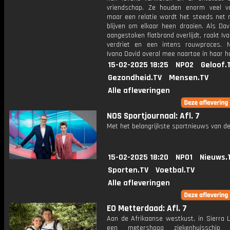
vriendschap. Ze houden enorm veel v
maar een relatie wordt het steeds net n
blijven om elkaar heen draaien. Als Dav
aangestoken flatbrand overlijdt, raakt Iva
verdriet en een intens rouwproces.
Ivana David overal mee naartoe in haar ha
15-02-2025 18:25
NPO2
Geloof.
Gezondheid.TV
Mensen.TV
Alle afleveringen
NOS Sportjournaal: Afl. 7
Met het belangrijkste sportnieuws van de
15-02-2025 18:20
NPO1
Nieuws.
Sporten.TV
Voetbal.TV
Alle afleveringen
EO Metterdaad: Afl. 7
Aan de Afrikaanse westkust, in Sierra L
een metershoog ziekenhuisschip