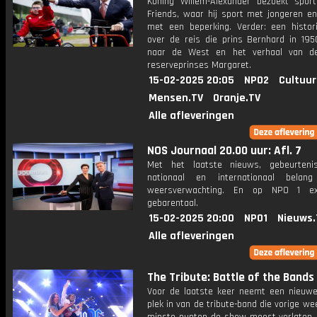
Koning Willem-Alexander bezoekt sport
Friends, waar hij sport met jongeren en
met een beperking. Verder: een histor
over de reis die prins Bernhard in 19
naar de West en het verhaal van de
reserveprinses Margaret.
15-02-2025 20:05
NPO2
Cultuur
Mensen.TV
Oranje.TV
Alle afleveringen
NOS Journaal 20.00 uur: Afl. 7
Met het laatste nieuws, gebeurteni
nationaal en internationaal bela
weersverwachting. En op NPO 1 e
gebarentaal.
15-02-2025 20:00
NPO1
Nieuws.
Alle afleveringen
The Tribute: Battle of the Bands
Voor de laatste keer neemt een nieuw
plek in van de tribute-band die vorige w