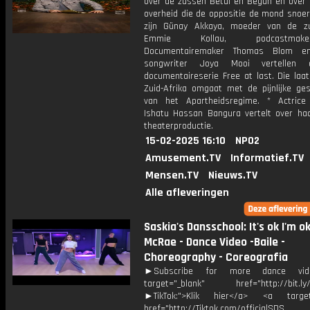
over de zussen Betül en Begün en over 
overheid die de oppositie de mond snoer
zijn Günay Akkaya, moeder van de z
Emmie Kollau, podcastma
Documentairemaker Thomas Blom en
songwriter Joya Mooi vertellen
documentaireserie Free at last. Die laa
Zuid-Afrika omgaat met de pijnlijke ges
van het Apartheidsregime. * Actrice
Ishatu Hassan Bangura vertelt over ha
theaterproductie.
15-02-2025 16:10
NPO2
Amusement.TV
Informatief.TV
Mensen.TV
Nieuws.TV
Alle afleveringen
Saskia's Dansschool: It's ok I'm o
McRae - Dance Video -Baile -
Choreography - Coreografia
►Subscribe for more dance vid
target="_blank" href="http://bit.l
►TikTok:">Klik hier</a> <a target=
href="http://Tiktok.com/officialSDS