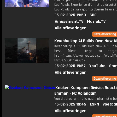
minste punten de show moest verlaten. 
Lou Rawls Experience die met de grootst
Lou Rawls de jury gaan proberen te overt
15-02-2025 19:59
SBS
Amusement.TV
Muziek.TV
Alle afleveringen
Kwebbelkop AI Builds Own New AI
Kwebbelkop AI Builds Own New AI!? Che
best friend: Jelly: <a target=
href="https://www.youtube.com/watch?v
FoIt3s">Klik hier</a>
15-02-2025 19:57
YouTube
Gam
Alle afleveringen
Keuken Kampioen Divisie: Reacti
Emmen - FC Volendam
Van dit programma is geen informatie be
15-02-2025 19:45
ESPN
Voetbal
Alle afleveringen