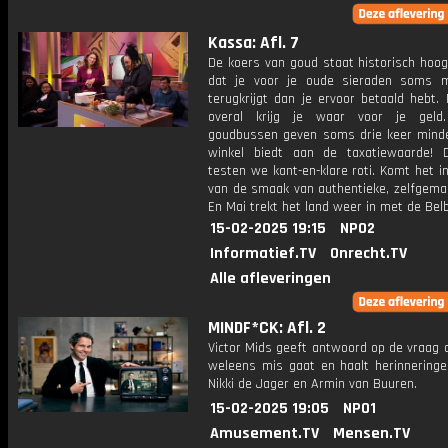
Kassa: Afl. 7
De koers van goud staat historisch hoog
dat je voor je oude sieraden soms 
terugkrijgt dan je ervoor betaald hebt.
overal krijg je waar voor je geld.
goudbussen geven soms drie keer mind
winkel biedt aan de taxatiewaarde! 
testen we kant-en-klare roti. Komt het i
van de smaak van authentieke, zelfgemaa
En Mai trekt het land weer in met de Bel
15-02-2025 19:15
NPO2
Informatief.TV
Onrecht.TV
Alle afleveringen
MINDF*CK: Afl. 2
Victor Mids geeft antwoord op de vraag 
weleens mis gaat en haalt herinnering
Nikki de Jager en Armin van Buuren.
15-02-2025 19:05
NPO1
Amusement.TV
Mensen.TV