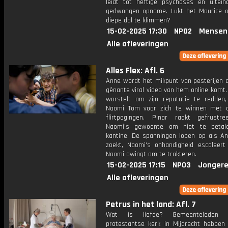
leidt tot heftige psychoses en uiteind
gedwongen opname. Lukt het Maurice o
diepe dal te klimmen?
15-02-2025 17:30
NPO2
Mensen
Alle afleveringen
Alles Flex: Afl. 6
Anne wordt het mikpunt van pesterijen a
gênante viral video van hem online komt. T
worstelt om zijn reputatie te redden,
Naomi Tom voor zich te winnen met 
flirtpogingen. Pinar raakt gefrustr
Naomi's gewoonte om niet te betal
kantine. De spanningen lopen op als A
zoekt, Naomi's onhandigheid escaleert
Naomi dwingt om te trakteren.
15-02-2025 17:15
NPO3
Jongere
Alle afleveringen
Petrus in het land: Afl. 7
Wat is liefde? Gemeenteleden
protestantse kerk in Mijdrecht hebben