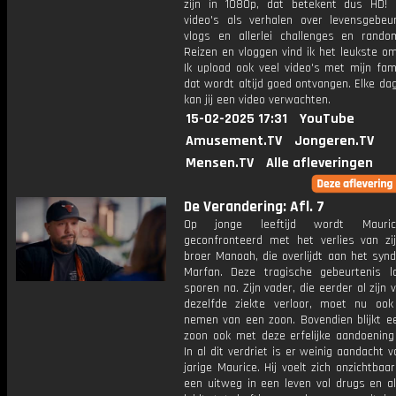
zijn in 1080p, dat betekent dus HD! 
video's als verhalen over levensgebeur
vlogs en allerlei challenges en rando
Reizen en vloggen vind ik het leukste o
Ik upload ook veel video's met mijn fam
dat wordt altijd goed ontvangen. Elke da
kan jij een video verwachten.
15-02-2025 17:31
YouTube
Amusement.TV
Jongeren.TV
Mensen.TV
Alle afleveringen
De Verandering: Afl. 7
Op jonge leeftijd wordt Mauri
geconfronteerd met het verlies van zi
broer Manoah, die overlijdt aan het syn
Marfan. Deze tragische gebeurtenis l
sporen na. Zijn vader, die eerder al zijn
dezelfde ziekte verloor, moet nu ook
nemen van een zoon. Bovendien blijkt e
zoon ook met deze erfelijke aandoening 
In al dit verdriet is er weinig aandacht v
jarige Maurice. Hij voelt zich onzichtbaa
een uitweg in een leven vol drugs en al