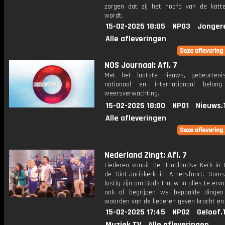
zorgen dat zij het hoofd van de katte
wordt.
15-02-2025 18:05
NPO3
Jonger
Alle afleveringen
NOS Journaal: Afl. 7
Met het laatste nieuws, gebeurteni
nationaal en internationaal bela
weersverwachting.
15-02-2025 18:00
NPO1
Nieuws.
Alle afleveringen
Nederland Zingt: Afl. 7
Liederen vanuit de Hooglandse Kerk in 
de Sint-Joriskerk in Amersfoort. Som
lastig zijn om Gods trouw in alles te erv
ook al begrijpen we bepaalde dingen
woorden van de liederen geven kracht en
15-02-2025 17:45
NPO2
Geloof.
Muziek.TV
Alle afleveringen