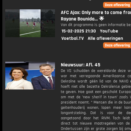
AFC Ajax: Only more to come fr
Rayane Bounida… 🌟
Van dit programma is geen informatie be
15-02-2025 21:30
YouTube
Voetbal.TV
Alle afleveringen
Nieuwsuur: Afl. 45
De VS schudden de wereldorde deze w
war met verregaande Amerikaanse co
Oekraïne wordt géén lid van de NAVO 
hoeft niet alle bezette Oekraïense gebi
te geven. Hoe gaat een geschokt Europa
om met de 'new sherif in town' zoals V
president noemt. * Mensen die in de buu
geitenhouderij wonen, lopen meer ka
longontsteking. Dat is voor de de
aangetoond door het RIVM. Toch leidt
direct tot nieuwe maatregelen van de 
Ondertussen zijn er grote zorgen bij o