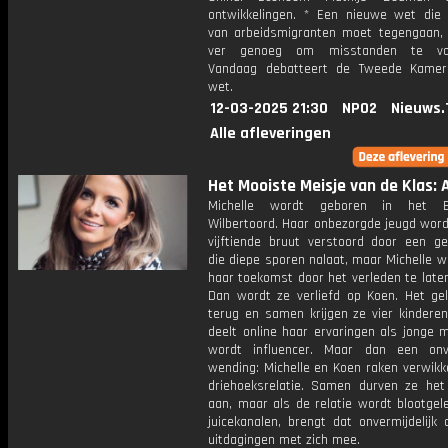
ontwikkelingen. * Een nieuwe wet die u
van arbeidsmigranten moet tegengaan, 
ver genoeg om misstanden te vo
Vandaag debatteert de Tweede Kamer
wet.
12-03-2025 21:30
NPO2
Nieuws.
Alle afleveringen
Het Mooiste Meisje van de Klas: A
Michelle wordt geboren in het B
Wilbertoord. Haar onbezorgde jeugd word
vijftiende bruut verstoord door een ge
die diepe sporen nalaat, maar Michelle 
haar toekomst door het verleden te late
Dan wordt ze verliefd op Koen. Het gel
terug en samen krijgen ze vier kinderen
deelt online haar ervaringen als jonge 
wordt influencer. Maar dan een onv
wending: Michelle en Koen raken verwikk
driehoeksrelatie. Samen durven ze het
aan, maar als de relatie wordt blootgel
juicekanalen, brengt dat onvermijdelijk
uitdagingen met zich mee.