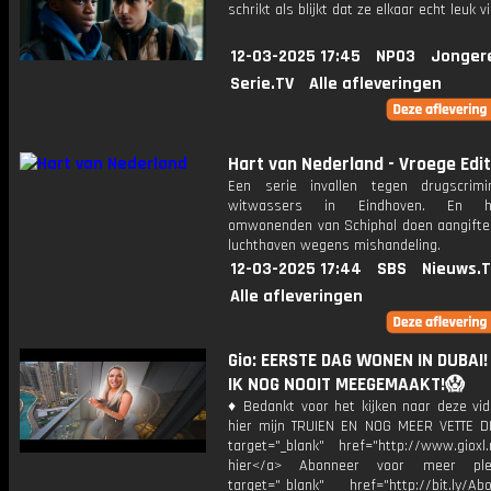
schrikt als blijkt dat ze elkaar echt leuk v
12-03-2025 17:45
NPO3
Jonger
Serie.TV
Alle afleveringen
Hart van Nederland - Vroege Edit
Een serie invallen tegen drugscrim
witwassers in Eindhoven. En ho
omwonenden van Schiphol doen aangifte
luchthaven wegens mishandeling.
12-03-2025 17:44
SBS
Nieuws.
Alle afleveringen
Gio: EERSTE DAG WONEN IN DUBAI!
IK NOG NOOIT MEEGEMAAKT!😱
♦ Bedankt voor het kijken naar deze vid
hier mijn TRUIEN EN NOG MEER VETTE D
target="_blank" href="http://www.gioxl.
hier</a> Abonneer voor meer ple
target="_blank" href="http://bit.ly/Ab