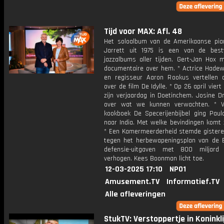
Tijd voor MAX: Afl. 48
Het soloalbum van de Amerikaanse pian
Jarrett uit 1975 is een van de best
jazzalbums aller tijden. Gert-Jan Hox 
documentaire over hem. * Actrice Hadew
en regisseur Aaron Rookus vertellen
over de film De Idylle. * Op 26 april viert
zijn verjaardag in Doetinchem. Josine D
over wat we kunnen verwachten. * V
kookboek De Specerijenbijbel ging Paul
naar India. Met welke bevindingen komt 
* Een Kamermeerderheid stemde gisteren
tegen het herbewapeningsplan van de
defensie-uitgaven met 800 miljard
verhogen. Kees Boonman licht toe.
12-03-2025 17:10
NPO1
Amusement.TV
Informatief.TV
Alle afleveringen
StukTV: Verstoppertje in Koninkli