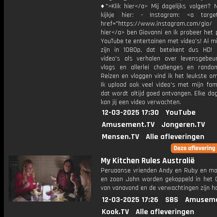
♦">Klik hier</a> Mij dagelijks volgen?
kijkje hier: - Instagram: <a target
href="https://www.instagram.com/gio/
hier</a> ben Giovanni en ik probeer het 
YouTube te entertainen met video's! Al mi
zijn in 1080p, dat betekent dus HD! 
video's als verhalen over levensgebeur
vlogs en allerlei challenges en rando
Reizen en vloggen vind ik het leukste o
Ik upload ook veel video's met mijn fam
dat wordt altijd goed ontvangen. Elke da
kan jij een video verwachten.
12-03-2025 17:30
YouTube
Amusement.TV
Jongeren.TV
Mensen.TV
Alle afleveringen
My Kitchen Rules Australië
Peruaanse vrienden Andy en Ruby en mo
en zoon John worden gekoppeld in het 
van vanavond en de verwachtingen zijn h
12-03-2025 17:26
SBS
Amuseme
Kook.TV
Alle afleveringen