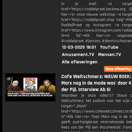
in je mail: <a target="_
href="https://roddelpraat.backme.org Ch
hier</a> onze nieuwe webshop: <a target
href="https://roddelpraat.shop Volg">Kli
RoddelPraat op Instagram: <a target
href="https://www.instagram.com/rodde
hl=nl Tot">Klik hier</a> volgen
#roddelpraat #janroos #dennisschouten
12-03-2025 18:01
YouTube
Amusement.TV
Mensen.TV
Alle afleveringen
Cafe Weltschmerz: NIEUW BOEK: 
Marx nog in de mode was' door 
der Pijl. Interview Ab Gi
Waardeer je onze video's? Steun 
Weltschmerz, het podium voor het vrije 
target="_blank"
href="https://www.cafeweltschmerz.nl/
In">Klik hier</a> ‘Toen Marx nog in de 
geeft oud-hoogleraar internationale bet
Kees van der Pijl een documentair, iron