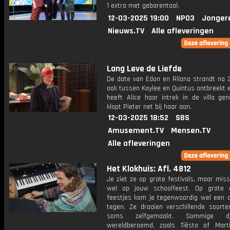
1 extra met gebarentaal.
12-03-2025 19:00
NPO3
Jonger
Nieuws.TV
Alle afleveringen
Lang Leve de Liefde
De date van Edon en Rilana strandt na 2
ook tussen Kaylee en Quintus ontbreekt e
heeft Alice haar intrek in de villa ge
klopt Pieter net bij haar aan.
12-03-2025 18:52
SBS
Amusement.TV
Mensen.TV
Alle afleveringen
Het Klokhuis: Afl. 4812
Je ziet ze op grote festivals, maar mis
wel op jouw schoolfeest. Op grote 
feestjes kom je tegenwoordig wel een dj
tegen. Ze draaien verschillende soorte
soms zelfgemaakt. Sommige dj
wereldberoemd, zoals Tiësto of Marti