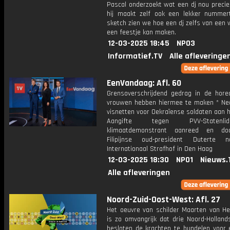
Pascal onderzoekt wat een dj nou precie
hij maakt zelf ook een lekker nummert
sketch zien we hoe een dj zelfs van een
een feestje kan maken.
12-03-2025 18:45
NPO3
Informatief.TV
Alle afleveringe
EenVandaag: Afl. 60
Grensoverschrijdend gedrag in de horec
vrouwen hebben hiermee te maken * Ne
visnetten voor Oekraïense soldaten aan h
Aangifte tegen PVV-Statenl
klimaatdemonstrant aanreed en do
Filipijnse oud-president Duterte 
Internationaal Strafhof in Den Haag
12-03-2025 18:30
NPO1
Nieuws.
Alle afleveringen
Noord-Zuid-Oost-West: Afl. 27
Het oeuvre van schilder Maarten van H
is zo omvangrijk dat drie Noord-Hollan
besloten de krachten te bundelen voor 