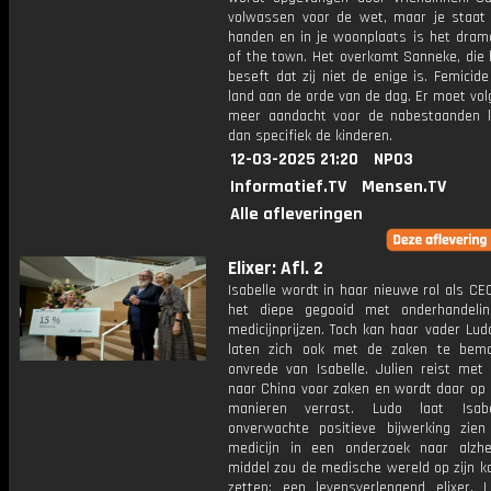
volwassen voor de wet, maar je staat
handen en in je woonplaats is het drama
of the town. Het overkomt Sanneke, die 
beseft dat zij niet de enige is. Femicide
land aan de orde van de dag. Er moet vo
meer aandacht voor de nabestaanden
dan specifiek de kinderen.
12-03-2025 21:20
NPO3
Informatief.TV
Mensen.TV
Alle afleveringen
Elixer: Afl. 2
Isabelle wordt in haar nieuwe rol als CEO
het diepe gegooid met onderhandeli
medicijnprijzen. Toch kan haar vader Lud
laten zich ook met de zaken te bemo
onvrede van Isabelle. Julien reist met
naar China voor zaken en wordt daar op
manieren verrast. Ludo laat Isab
onverwachte positieve bijwerking zie
medicijn in een onderzoek naar alzhe
middel zou de medische wereld op zijn k
zetten: een levensverlengend elixer. L