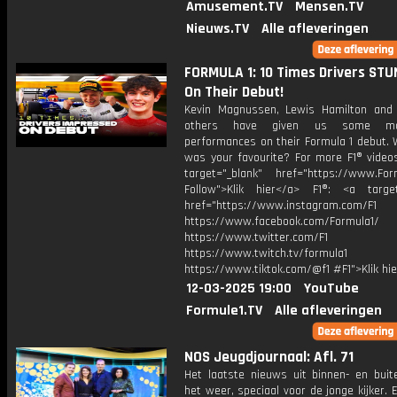
Amusement.TV
Mensen.TV
Nieuws.TV
Alle afleveringen
FORMULA 1: 10 Times Drivers ST
On Their Debut!
Kevin Magnussen, Lewis Hamilton an
others have given us some magn
performances on their Formula 1 debut. 
was your favourite? For more F1® videos
target="_blank" href="https://www.For
Follow">Klik hier</a> F1®: <a target
href="https://www.instagram.com/F1
https://www.facebook.com/Formula1/
https://www.twitter.com/F1
https://www.twitch.tv/formula1
https://www.tiktok.com/@f1 #F1">Klik hi
12-03-2025 19:00
YouTube
Formule1.TV
Alle afleveringen
NOS Jeugdjournaal: Afl. 71
Het laatste nieuws uit binnen- en buit
het weer, speciaal voor de jonge kijker.