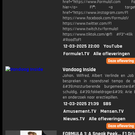
href="https://www.Formula1.com Fol
hier</a> F1®: <a target="_
href="https://www.instagram.com/F1
https://www.facebook.com/Formula1/
https://www.twitter.com/F1
https://www.twitch.tv/formula1
https://www.tiktok.com/@f1 #F3">Klik
#RoadToF1
12-03-2025 22:00
YouTube
Formule1.TV
Alle afleveringen
Vandaag Inside
Johan, Wilfred, Albert Verlinde en Job
bespreken in razendsnel tempo de act
&#39;masturberende burgemeester&#3
schuldig, &#39;fakkeldrager&#39; Ari
en onderzoek naar erectiepillen.
12-03-2025 21:39
SBS
Amusement.TV
Mensen.TV
Nieuws.TV
Alle afleveringen
FORMULA 1: A Sneak Peek... F1 Dri