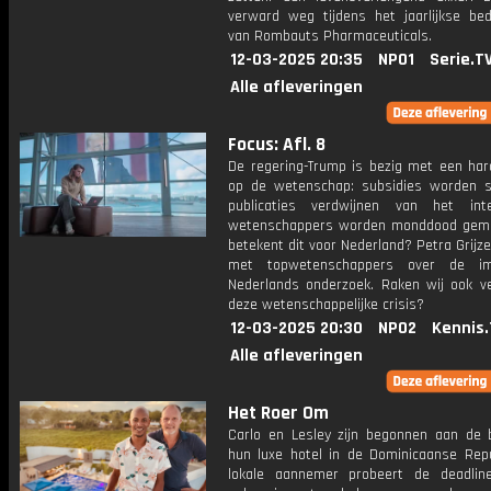
verward weg tijdens het jaarlijkse bedr
van Rombauts Pharmaceuticals.
12-03-2025 20:35
NPO1
Serie.T
Alle afleveringen
Focus: Afl. 8
De regering-Trump is bezig met een har
op de wetenschap: subsidies worden s
publicaties verdwijnen van het int
wetenschappers worden monddood gem
betekent dit voor Nederland? Petra Grijz
met topwetenschappers over de i
Nederlands onderzoek. Raken wij ook ver
deze wetenschappelijke crisis?
12-03-2025 20:30
NPO2
Kennis.
Alle afleveringen
Het Roer Om
Carlo en Lesley zijn begonnen aan de
hun luxe hotel in de Dominicaanse Repu
lokale aannemer probeert de deadli