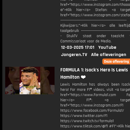
href="https://www.instagram.com/thooo
⌾">Klik hier</a> Stefan: <a target
href="https://www.instagram.com/stefan
---------------------------------------------------------
Kijkwijzers:">Klik hier</a> alle leefti
taalgebruik -------------------------------------------
- StukTV staat onder toezicht 
Commissariaat voor de Media.
12-03-2025 17:01
YouTube
Jongeren.TV
Alle afleveringen
FORMULA 1: Isack's Hero Is Lewis
Hamilton ❤️
Lewis Hamilton has always been Isack
hero! For more F1® videos, visit <a targe
href="https://www.Formula1.com Fol
hier</a> F1®: <a target="_
href="https://www.instagram.com/F1
https://www.facebook.com/Formula1/
https://www.twitter.com/F1
https://www.twitch.tv/formula1
https://www.tiktok.com/@f1 #F1">Klik hi