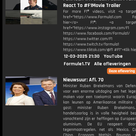
React To #F1Movie Trailer
For more F1® videos, visit <a target
href="https://www.Formula1.com Fol
hier</a> F1®: <a target="_
href="https://www.instagram.com/F1
https://www.facebook.com/Formula1/
https://www.twitter.com/F1
https://www.twitch.tv/formula1
https://www.tiktok.com/@f1 #F1">Klik hi
12-03-2025 21:30
YouTube
Formule1.TV
Alle afleveringen
Nieuwsuur: Afl. 70
Minister Ruben Brekelmans van Defen
voor een enorme uitdaging om het leger
maken voor een toekomst waarin Euro
kan leunen op Amerikaanse militaire 
gast: minister Ruben Brekelman
handelsoorlog is in volle hevigheid bez
vanochtend zijn er heffingen op Europee
aluminium. De EU reageert daa
tegenmaatregelen, net als Mexico, 
China. Econoom Mathijs Bouman 