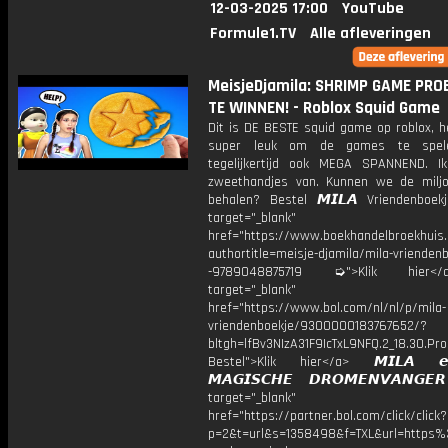
12-03-2025 17:00
YouTube
Formule1.TV
Alle afleveringen
MeisjeDjamila: SHRIMP GAME PRO
TE WINNEN! - Roblox Squid Game
Dit is DE BESTE squid game op roblox, h
super leuk om de games te spel
tegelijkertijd ook MEGA SPANNEND. Ik
zweethandjes van. Kunnen we de milj
behalen? Bestel 𝙈𝙄𝙇𝘼 Vriendenboe
target="_blank"
href="https://www.boekhandelbroekhuis.
authortitle=meisje-djamila/mila-vriendenb
-9789048875719 ➭">Klik hier
target="_blank"
href="https://www.bol.com/nl/nl/p/mila-
vriendenboekje/9300000183767652/?
bltgh=lfBv3NIzA31F9IcTxL9NFQ.2_18.30.Pro
Bestel">Klik hier</a> 𝙈𝙄𝙇𝘼 
𝙈𝘼𝙂𝙄𝙎𝘾𝙃𝙀 𝘿𝙍𝙊𝙈𝙀𝙉𝙑𝘼𝙉𝙂
target="_blank"
href="https://partner.bol.com/click/click?
p=2&t=url&s=1358498&f=TXL&url=http