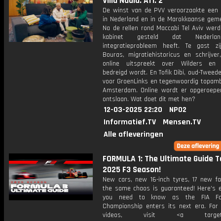
Villa Nadia: Afl. 2
De winst van de PVV veroorzaakte een 
in Nederland en in de Marokkaanse gem
Na de rellen rond Maccabi Tel Aviv werd
kabinet gesteld dat Nederl
integratieprobleem heeft. Te gast zi
Bouras, migratiehistoricus en schrijver
online uitspreekt over Wilders en 
bedreigd wordt. En Tofik Dibi, oud-Tweed
voor GroenLinks en tegenwoordig topamb
Amsterdam. Online wordt er opgeroep
ontslaan. Wat doet dit met hen?
12-03-2025 22:20
NPO2
Informatief.TV
Mensen.TV
Alle afleveringen
FORMULA 1: The Ultimate Guide T
2025 F3 Season!
New cars, new 16-inch tyres, 17 new fac
the same chaos is guaranteed! Here’s e
you need to know as the FIA Fo
Championship enters its next era. For
videos, visit <a target="_