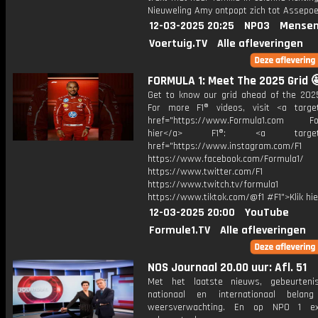
Nieuweling Amy ontpopt zich tot Assepoe
12-03-2025 20:25
NPO3
Mensen
Voertuig.TV
Alle afleveringen
FORMULA 1: Meet The 2025 Grid 
Get to know our grid ahead of the 202
For more F1® videos, visit <a target
href="https://www.Formula1.com Fol
hier</a> F1®: <a target="_
href="https://www.instagram.com/F1
https://www.facebook.com/Formula1/
https://www.twitter.com/F1
https://www.twitch.tv/formula1
https://www.tiktok.com/@f1 #F1">Klik hi
12-03-2025 20:00
YouTube
Formule1.TV
Alle afleveringen
NOS Journaal 20.00 uur: Afl. 51
Met het laatste nieuws, gebeurteni
nationaal en internationaal bela
weersverwachting. En op NPO 1 e