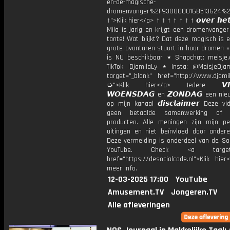
en-de-magische-
dromenvanger%2F9300000168513624%2
↑">Klik hier</a> ↑ ↑ ↑ ↑ ↑ ↑ ↑ 𝙤𝙫𝙚𝙧 𝙝𝙚𝙩
Mila is jarig en krijgt een dromenvange
tante! Wat blijkt? Dat deze magisch is 
grote avonturen stuurt in haar dromen »
is NU beschikbaar ⋆ Snapchat: meisje.
TikTok: DjamilaLy ⋆ Insta: @MeisjeDja
target="_blank" href="http://www.djamil
➭">Klik hier</a> Iedere 𝙑𝙍𝙄
𝙒𝙊𝙀𝙉𝙎𝘿𝘼𝙂 en 𝙕𝙊𝙉𝘿𝘼𝙂 een ni
op mijn kanaal 𝙙𝙞𝙨𝙘𝙡𝙖𝙞𝙢𝙚𝙧 Deze v
geen betaalde samenwerking of 
producten. Alle meningen zijn mijn per
uitingen en niet beïnvloed door andere 
Deze vermelding is onderdeel van de Soc
YouTube. Check <a target="
href="https://desocialcode.nl">Klik hie
meer info.
12-03-2025 17:00
YouTube
Amusement.TV
Jongeren.TV
Alle afleveringen