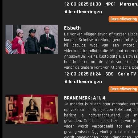
12-03-2025 21:30
NPO1
Mensen
Alle afleveringen
Elsbeth
De vonken vliegen ervan af tussen Elsbe
knappe Schotse muzikant genaamd Ang
hij getuige was van een moord 
videokunstinstallatie die Manhattan ver
Angus&#39; kleine kustplaatsje. De twee
hun krachten om de zaak samen op t
vanaf de andere kant van Atlantische Oc
12-03-2025 21:24
SBS
Serie.TV
Alle afleveringen
BRANDMERK: Afl. 4
Je moeder is al een paar maanden vermi
op vakantie in Spanje een telefoontje k
bericht is hartverscheurend. Je m
gevonden. Dood. In de kofferbak van je 
vader wordt veroordeeld tot een ja
gevangenisstraf, jij vindt je uitvlucht in
wordt opgevangen door vriendinnen. Ja