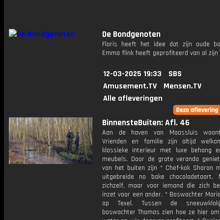
De Bondgenoten
Floris heeft het idee dat zijn oude b
Emma flink heeft geprofiteerd van al zijn 
12-03-2025 19:33
SBS
Amusement.TV
Mensen.TV
Alle afleveringen
BinnensteBuiten: Afl. 46
Aan de haven van Maassluis woont
Vrienden en familie zijn altijd welk
klassieke interieur met luxe behang e
meubels. Door de grote veranda geniet 
van het buiten zijn * Chef-kok Sharon 
uitgebreide no bake chocoladetaart. 
zichzelf, maar voor iemand die zich be
inzet voor een ander. * Boswachter Mari
op Texel. Tussen de sneeuwklok
boswachter Thomas zien hoe ze hier o