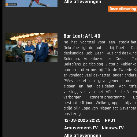
Alle afleveringen
Bar Laat: Afl. 40
Na het voorstel voor een staakt-het
Oekraïne ligt de bal nu bij Poetin. Oos
deskundige Bob Deen, Rusland-deskund
Salemon, Amerika-kenner Casper T
Oekraïens politicoloog Victoria Koblenk
aan en praten ons bij. * In de Tweede 
er vandaag veel geknetter, onder andere
PVV-voorstel om gevangenen staand 
slapen en het asieldebat. Aan tafel
verslaggever van het AD, Elodie Verwe
verborgen camera-programma Ban
bestaat 45 jaar! Welke grappen blijven
altijd bij? Eppo van Nispen tot Sevenaer
ons terug.
12-03-2025 22:25
NPO1
Amusement.TV
Nieuws.TV
Alle afleveringen