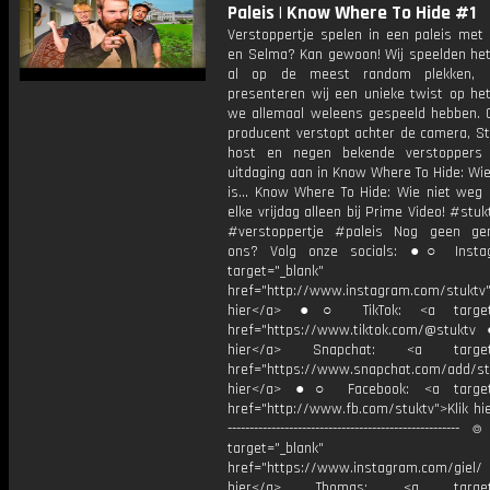
Paleis | Know Where To Hide #1
Verstoppertje spelen in een paleis met 
en Selma? Kan gewoon! Wij speelden het 
al op de meest random plekken,
presenteren wij een unieke twist op het
we allemaal weleens gespeeld hebben. Gi
producent verstopt achter de camera, St
host en negen bekende verstoppers
uitdaging aan in Know Where To Hide: Wi
is... Know Where To Hide: Wie niet weg 
elke vrijdag alleen bij Prime Video! #st
#verstoppertje #paleis Nog geen ge
ons? Volg onze socials: ●○ Insta
target="_blank"
href="http://www.instagram.com/stuktv"
hier</a> ●○ TikTok: <a target=
href="https://www.tiktok.com/@stuktv
hier</a> Snapchat: <a target="
href="https://www.snapchat.com/add/stu
hier</a> ●○ Facebook: <a target=
href="http://www.fb.com/stuktv">Klik hie
----------------------------------------------------
target="_blank"
href="https://www.instagram.com/giel
hier</a> Thomas: <a target="