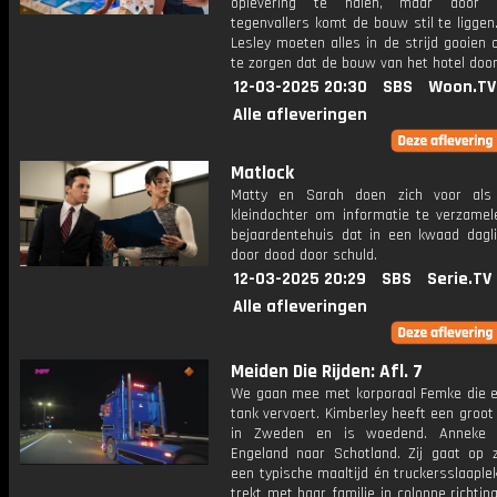
oplevering te halen, maar door fi
tegenvallers komt de bouw stil te liggen
Lesley moeten alles in de strijd gooien
te zorgen dat de bouw van het hotel door
12-03-2025 20:30
SBS
Woon.TV
Alle afleveringen
Matlock
Matty en Sarah doen zich voor al
kleindochter om informatie te verzamel
bejaardentehuis dat in een kwaad dagli
door dood door schuld.
12-03-2025 20:29
SBS
Serie.TV
Alle afleveringen
Meiden Die Rijden: Afl. 7
We gaan mee met korporaal Femke die 
tank vervoert. Kimberley heeft een groo
in Zweden en is woedend. Anneke r
Engeland naar Schotland. Zij gaat op 
een typische maaltijd én truckersslaaple
trekt met haar familie in colonne richtin