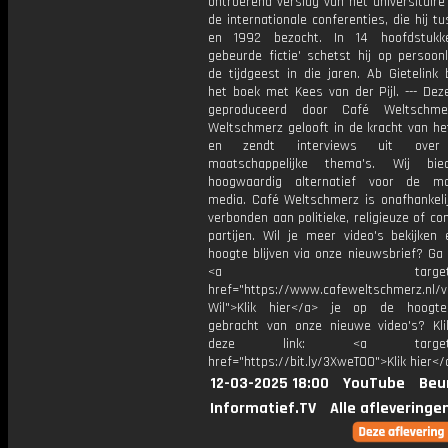
ontroerend verslag van het universitaire
de internationale conferenties, die hij t
en 1992 bezocht. In 14 hoofdstukk
gebeurde fictie' schetst hij op persoonl
de tijdgeest in die jaren. Ab Gietelink
het boek met Kees van der Pijl. --- Dez
geproduceerd door Café Weltschme
Weltschmerz gelooft in de kracht van he
en zendt interviews uit over 
maatschappelijke thema's. Wij bi
hoogwaardig alternatief voor de ma
media. Café Weltschmerz is onafhankelij
verbonden aan politieke, religieuze of c
partijen. Wil je meer video's bekijken
hoogte blijven via onze nieuwsbrief? Ga
<a target="_bl
href="https://www.cafeweltschmerz.nl/v
Wil">Klik hier</a> je op de hoogt
gebracht van onze nieuwe video's? Kl
deze link: <a target="_
href="https://bit.ly/3XweTO0">Klik hier</
12-03-2025 18:00
YouTube
Beu
Informatief.TV
Alle afleveringe