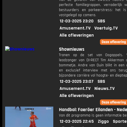
perfecte familiegrappen, verraderlijk 
bestuurders en parkeerstress: het is
vastgelegd op camera.
12-03-2025 23:20
SBS
Amusement.TV
Voertuig.TV
Alle afleveringen
Shownieuws
Tranen op de set van Oogappels. V
leadzanger van DI-RECT Tim Akkerman 
bommetje. Andre van Duin blikt in een u
en exclusief interview met ons teru
bijzondere carrière vol hoogte- en diepte
12-03-2025 23:07
SBS
Amusement.TV
Nieuws.TV
Alle afleveringen
Handbal: Faeröer Eilanden - Ned
Van dit programma is geen informatie be
12-03-2025 22:45
Ziggo
Sporte