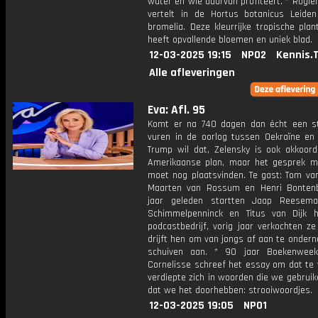
water en wie daarvan profiteert. * Rogie
vertelt in de Hortus botanicus Leide
bromelia. Deze kleurrijke tropische plan
heeft opvallende bloemen en uniek blad.
12-03-2025 19:15
NPO2
Kennis.
Alle afleveringen
Eva: Afl. 95
Komt er na 740 dagen dan écht een st
vuren in de oorlog tussen Oekraïne en
Trump wil dat, Zelensky is ook akkoor
Amerikaanse plan, maar het gesprek m
moet nog plaatsvinden. Te gast: Tom van
Maarten van Rossum en Henri Bontenba
jaar geleden startten Jaap Reesema
Schimmelpenninck en Titus van Dijk 
podcastbedrijf, vorig jaar verkochten z
drijft hen om van jongs af aan te onder
schuiven aan. * 90 jaar Boekenweek
Cornelisse schreef het essay om dat te 
verdiepte zich in woorden die we gebrui
dat we het doorhebben: strooiwoordjes.
12-03-2025 19:05
NPO1