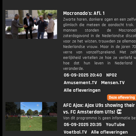
Mocronado's: Afl. 1
Zwarte haren, donkere ogen en een zelfv
glimlach die meteen de aandacht trok. 
mannen stonden de Mocronad
zaterdagavond in de Nederlandse disco
voor ze het wisten, trouwden ze allemaa
Nederlandse vrouw. Maar in de jaren 7
verre van vanzelfsprekend. Met zel
eerlijkheid vertellen ze hoe ze verliefd
hoe dat hun leven in Nederland 
veranderde.
06-09-2025 20:40
NPO2
Amusement.TV
Mensen.TV
Alle afleveringen
AFC Ajax: Ajax U9s showing their
vs. FC Amsterdam U11s! 👏
Van dit programma is geen informatie be
06-09-2025 20:35
YouTube
Voetbal.TV
Alle afleveringen