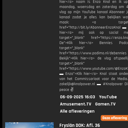
hier</a> naam is Enzo Knol en ik up
maandag, woensdag en zaterdag om 4
vlog op mijn YouTube kanaal Abonneer j
kanaal zodat je alles kan bekijken w
maak: <a target="_b
href="http://bit.ly/AbonneerEnzoKnol ▬ 
hier</a> mij ook op social me
target="_blank" href="https://enzo.kno
De">Klik hier</a> Bennies Podc
target="_blank"
href="https://www.podimo.nl/debennies
Bekijk">Klik hier</a> de vlog afspeelli
target="_blank"
href="https://www.youtube.com/@EnzoKn
▬ Enzo">Klik hier</a> Knol staat onder
van het Commissariaat voor de Media.
zakelijk@knolpower.nl ▬ #Knolpower Di
peace ✌
06-09-2025 16:03
YouTube
Amusement.TV
Gamen.TV
Alle afleveringen
Fryslân DOK: Afl. 36