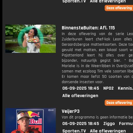
Sporten.TV
Alle afleveringen
BinnensteBuiten: Afl. 115
In deze aflevering van de serie Le
Zuiderburen leert chef-kok Leon alle
Geraardsbergse mattentaarten. Deze taar
gevuld met matten, een lokaal soort wr
Pajottenland leert hij alles over g
bijzonder, natuurlijk gegist bier. * B
Marieke is in de Weerribben in Overijsse
samen met ecoloog Tim vele soorten libe
Er komen maar liefst 50 soorten van d
dansende insecten voor.
06-09-2025 18:45
NPO2
Kennis
Alle afleveringen
VeijerP3
Van dit programma is geen informatie be
06-09-2025 18:45
Ziggo
Formul
Sporten.TV
Alle afleveringen