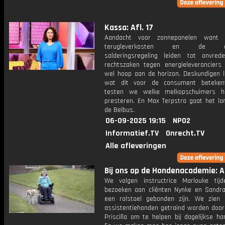
Kassa: Afl. 17
Aandacht voor zonnepanelen want
terugleverkosten en de afl
salderingsregeling leiden tot onvrede
rechtszaken tegen energieleveranciers 
wel hoop aan de horizon. Deskundigen l
wat dit voor de consument betekent
testen we welke melkopschuimers h
presteren. En Max Terpstra gaat het la
de Belbus.
06-09-2025 19:15
NPO2
Informatief.TV
Onrecht.TV
Alle afleveringen
Bij ons op de Hondenacademie: Af
We volgen instructrice Marlouke tij
bezoeken aan cliënten Nynke en Sandra
een rolstoel gebonden zijn. We zien
assistentiehonden getraind worden door 
Priscilla om te helpen bij dagelijkse ha