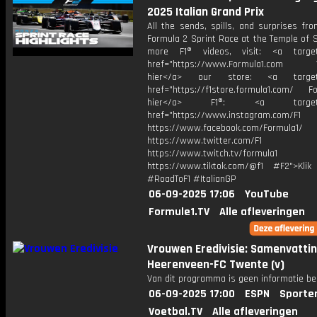
2025 Italian Grand Prix
All the sends, spills, and surprises fr
Formula 2 Sprint Race at the Temple of 
more F1® videos, visit: <a target=
href="https://www.Formula1.com Vis
hier</a> our store: <a target=
href="https://f1store.formula1.com/ Fol
hier</a> F1®: <a target="_
href="https://www.instagram.com/F1
https://www.facebook.com/Formula1/
https://www.twitter.com/F1
https://www.twitch.tv/formula1
https://www.tiktok.com/@f1 #F2">Klik
#RoadToF1 #ItalianGP
06-09-2025 17:06
YouTube
Formule1.TV
Alle afleveringen
Vrouwen Eredivisie: Samenvatti
Heerenveen-FC Twente (v)
Van dit programma is geen informatie be
06-09-2025 17:00
ESPN
Sporte
Voetbal.TV
Alle afleveringen