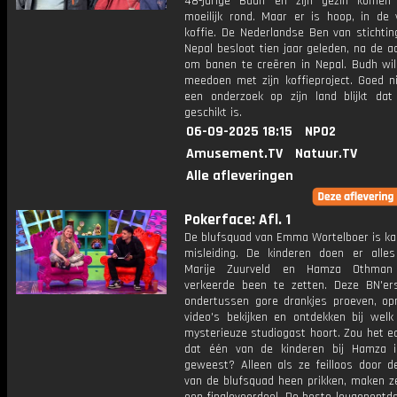
48-jarige Budh en zijn gezin komen
moeilijk rond. Maar er is hoop, in de
koffie. De Nederlandse Ben van stichtin
Nepal besloot tien jaar geleden, na de a
om banen te creëren in Nepal. Budh wil
meedoen met zijn koffieproject. Goed n
een onderzoek op zijn land blijkt dat
geschikt is.
06-09-2025 18:15
NPO2
Amusement.TV
Natuur.TV
Alle afleveringen
Pokerface: Afl. 1
De blufsquad van Emma Wortelboer is ka
misleiding. De kinderen doen er all
Marije Zuurveld en Hamza Othma
verkeerde been te zetten. Deze BN'e
ondertussen gore drankjes proeven, opm
video's bekijken en ontdekken bij welk
mysterieuze studiogast hoort. Zou het ec
dat één van de kinderen bij Hamza 
geweest? Alleen als ze feilloos door d
van de blufsquad heen prikken, maken z