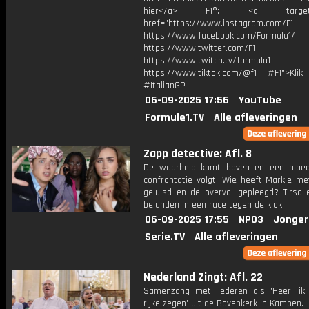
hier</a> F1®: <a target="_
href="https://www.instagram.com/F1
https://www.facebook.com/Formula1/
https://www.twitter.com/F1
https://www.twitch.tv/formula1
https://www.tiktok.com/@f1 #F1">Klik
#ItalianGP
06-09-2025 17:56
YouTube
Formule1.TV
Alle afleveringen
Zapp detective: Afl. 8
De waarheid komt boven en een bloed
confrontatie volgt. Wie heeft Markie met
geluisd en de overval gepleegd? Tirsa 
belanden in een race tegen de klok.
06-09-2025 17:55
NPO3
Jonger
Serie.TV
Alle afleveringen
Nederland Zingt: Afl. 22
Samenzang met liederen als 'Heer, ik
rijke zegen' uit de Bovenkerk in Kampen.