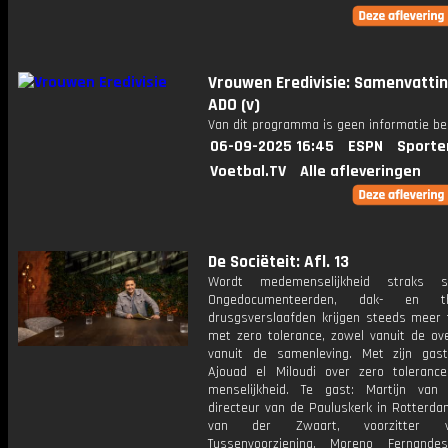
Vrouwen Eredivisie: Samenvattin
ADO (v)
Van dit programma is geen informatie be
06-09-2025 16:45
ESPN
Sporte
Voetbal.TV
Alle afleveringen
De Sociëteit: Afl. 13
Wordt medemenselijkheid straks st
Ongedocumenteerden, dak- en thu
drusgsverslaafden krijgen steeds meer
met zero tolerance, zowel vanuit de ove
vanuit de samenleving. Met zijn gas
Ajouad el Miloudi over zero toleranc
menselijkheid. Te gast: Martijn van
directeur van de Pauluskerk in Rotterda
van der Zwaart, voorzitter
Tussenvoorziening, Moreno Fernande