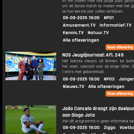
En we maken mee hoe jonge pups gete
om de beste match te maken met het g
ze hun eerste jaar zullen verblijven.
06-09-2025 19:05
NPO1
Amusement.TV
Informatief.TV
Kennis.TV
Natuur.TV
Alle afleveringen
NOS Jeugdjournaal: Afl. 249
Het laatste nieuws uit binnen- en buit
het weer, speciaal voor de jonge kijker.
1 extra met gebarentaal.
06-09-2025 19:00
NPO3
Jonger
Nieuws.TV
Alle afleveringen
João Cancelo draagt zijn doelpu
aan Diogo Jota
Van dit programma is geen informatie be
06-09-2025 19:00
Ziggo
Voetba