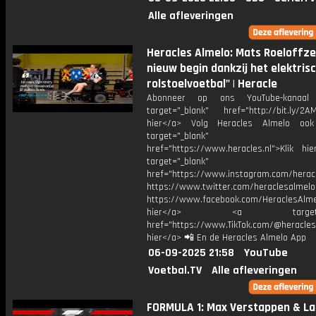
Alle afleveringen
Heracles Almelo: Mats Roeloffze
nieuw begin dankzij het elektris
rolstoelvoetbal" | Heracle
Abonneer op ons YouTube-kanaal
target="_blank" href="http://bit.ly/2AM
hier</a> Volg Heracles Almelo oo
target="_blank"
href="https://www.heracles.nl">Klik hi
target="_blank"
href="https://www.instagram.com/herac
https://www.twitter.com/heraclesalmelo
https://www.facebook.com/HeraclesAlmel
hier</a> <a target="_
href="https://www.TikTok.com/@heracles
hier</a> 📲 En de Heracles Almelo App
06-09-2025 21:58
YouTube
Voetbal.TV
Alle afleveringen
FORMULA 1: Max Verstappen & L