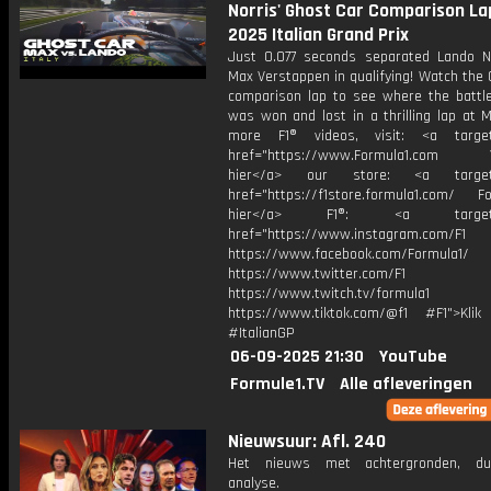
Norris' Ghost Car Comparison Lap
2025 Italian Grand Prix
Just 0.077 seconds separated Lando N
Max Verstappen in qualifying! Watch the
comparison lap to see where the battle
was won and lost in a thrilling lap at 
more F1® videos, visit: <a target=
href="https://www.Formula1.com Vis
hier</a> our store: <a target=
href="https://f1store.formula1.com/ Fol
hier</a> F1®: <a target="_
href="https://www.instagram.com/F1
https://www.facebook.com/Formula1/
https://www.twitter.com/F1
https://www.twitch.tv/formula1
https://www.tiktok.com/@f1 #F1">Klik
#ItalianGP
06-09-2025 21:30
YouTube
Formule1.TV
Alle afleveringen
Nieuwsuur: Afl. 240
Het nieuws met achtergronden, du
analyse.