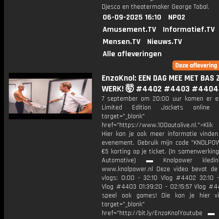
Djesco en theatermaker George Tobal.
06-09-2025 16:10
NPO2
Amusement.TV
Informatief.TV
Mensen.TV
Nieuws.TV
Alle afleveringen
EnzoKnol: EEN DAG MEE MET BAS 
WERK! 🤯 #4402 #4403 #4404
7 september om 20:00 uur komen er e
Limited Edition Jackets online
target="_blank"
href="https://www.100autolive.nl.">Klik
Hier kan je ook meer informatie vinden
evenement. Gebruik mijn code "KNOLPO
€5 korting op je ticket. (In samenwerki
Automotive) ▬ Knolpower kledin
www.knolpower.nl Deze video bevat de
vlogs: 0:00 - 32:10 Vlog #4402 32:10 -
Vlog #4403 01:39:20 - 02:15:57 Vlog #
speel ook games! Die kan je hier v
target="_blank"
href="http://bit.ly/EnzoKnolYoutube ▬ M