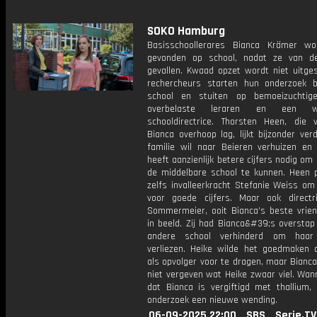
SOKO Hamburg
Basisschoollerares Bianca Krämer w
gevonden op school, nadat ze van d
gevallen. Kwaad opzet wordt niet uitges
rechercheurs starten hun onderzoek 
school en stuiten op bemoeizuchtig
overbelaste leraren en een wa
schooldirectrice. Thorsten Heen, die
Bianca overhoop lag, lijkt bijzonder verd
familie wil naar Beieren verhuizen en 
heeft aanzienlijk betere cijfers nodig om
de middelbare school te kunnen. Heen 
zelfs invalleerkracht Stefanie Weiss om
voor goede cijfers. Maar ook directr
Sommermeier, ooit Bianca’s beste vrien
in beeld. Zij had Bianca&#39;s overstap
andere school verhinderd om haar
verliezen. Heike wilde het goedmaken 
als opvolger voor te dragen, maar Bianc
niet vergeven wat Heike zwaar viel. Wann
dat Bianca is vergiftigd met thallium, 
onderzoek een nieuwe wending.
06-09-2025 22:00
SBS
Serie.TV