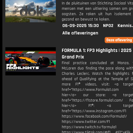
In de pluktuinen van Stichting Sociaal Vi
mensen met een uitkering samen om gr
oogsten. Ze raken uit hun isolement
gezond en bewust te koken.
06-09-2025 15:30
NPO2
Kennis
Alle afleveringen
FORMULA 1: FP3 Highlights | 2025 
Grand Prix
Final practice concluded at Monza,
McLaren duo finding the pace along with
Charles Leclerc. Watch the highlights 
ahead of Qualifying at the Temple of S
more F1® videos, visit: <a target=
href="https://www.Formula1.com Vis
hier</a> our store: <a target=
href="https://f1store.formula1.com/ Fol
hier</a> F1®: <a target="_
href="https://www.instagram.com/F1
https://www.facebook.com/Formula1/
https://www.twitter.com/F1
https://www.twitch.tv/formula1
https://www.tiktok.com/@f1 #F1">Klik