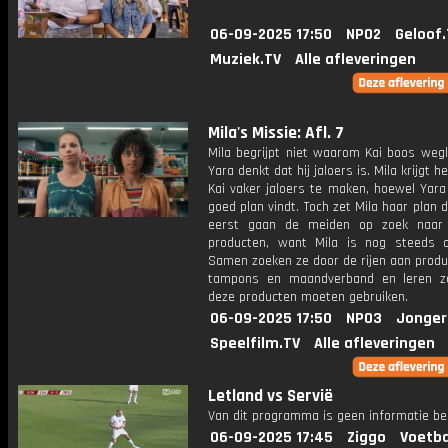
06-09-2025 17:50
NPO2
Geloof.
Muziek.TV
Alle afleveringen
Mila's Missie: Afl. 7
Mila begrijpt niet waarom Kai boos wegl
Yara denkt dat hij jaloers is. Mila krijgt 
Kai vaker jaloers te maken, hoewel Yara
goed plan vindt. Toch zet Mila haar plan 
eerst gaan de meiden op zoek naar 
producten, want Mila is nog steeds o
Samen zoeken ze door de rijen aan produ
tampons en maandverband en leren z
deze producten moeten gebruiken.
06-09-2025 17:50
NPO3
Jonger
Speelfilm.TV
Alle afleveringen
Letland vs Servië
Van dit programma is geen informatie be
06-09-2025 17:45
Ziggo
Voetba