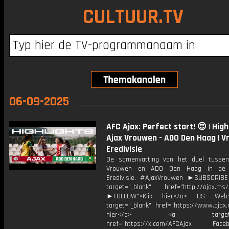
CULTUUR.TV
06-09-2025
AFC Ajax: Perfect start! 😍 | High
Ajax Vrouwen - ADO Den Haag | 
Eredivisie
De samenvatting van het duel tusse
Vrouwen en ADO Den Haag in de 
Eredivisie. #AjaxVrouwen ►SUBSCRIB
target="_blank" href="http://ajax.ms/
►FOLLOW">Klik hier</a> US Webs
target="_blank" href="https://www.ajax.n
hier</a> <a target="_
href="https://x.com/AFCAjax Facebo