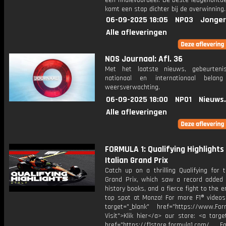
een finalevoordeel. De beste leugenontd
komt een stap dichter bij de overwinning.
06-09-2025 18:05
NPO3
Jonger
Alle afleveringen
NOS Journaal: Afl. 36
Met het laatste nieuws, gebeurteni
nationaal en internationaal bela
weersverwachting.
06-09-2025 18:00
NPO1
Nieuws
Alle afleveringen
FORMULA 1: Qualifying Highlights 
Italian Grand Prix
Catch up on a thrilling Qualifying for t
Grand Prix, which saw a record added 
history books, and a fierce fight to the e
top spot at Monza! For more F1® videos,
target="_blank" href="https://www.For
Visit">Klik hier</a> our store: <a targe
href="https://f1store.formula1.com/ Fol