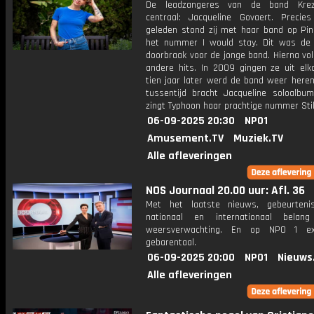
De leadzangeres van de band Krez
centraal: Jacqueline Govaert. Precie
geleden stond zij met haar band op Pi
het nummer I would stay. Dit was de l
doorbraak voor de jonge band. Hierna vo
andere hits. In 2009 gingen ze uit elk
tien jaar later werd de band weer heren
tussentijd bracht Jacqueline soloalbum
zingt Typhoon haar prachtige nummer Stil 
06-09-2025 20:30
NPO1
Amusement.TV
Muziek.TV
Alle afleveringen
NOS Journaal 20.00 uur: Afl. 36
Met het laatste nieuws, gebeurteni
nationaal en internationaal bela
weersverwachting. En op NPO 1 e
gebarentaal.
06-09-2025 20:00
NPO1
Nieuws
Alle afleveringen