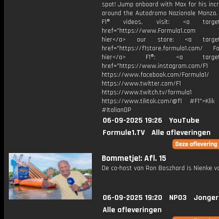
spot! Jump onboard with Max for his incr
around the Autodromo Nazionale Monza.
F1® videos, visit: <a target="
href="https://www.Formula1.com Vis
hier</a> our store: <a target=
href="https://f1store.formula1.com/ Fol
hier</a> F1®: <a target="_
href="https://www.instagram.com/F1
https://www.facebook.com/Formula1/
https://www.twitter.com/F1
https://www.twitch.tv/formula1
https://www.tiktok.com/@f1 #F1">Klik
#ItalianGP
06-09-2025 19:26
YouTube
Formule1.TV
Alle afleveringen
Bommetje!: Afl. 15
De co-host van Ron Boszhard is Nienke va
06-09-2025 19:20
NPO3
Jonger
Alle afleveringen