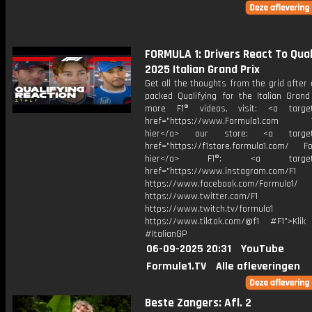
FORMULA 1: Drivers React To Quali
2025 Italian Grand Prix
Get all the thoughts from the grid after 
packed Qualifying for the Italian Grand
more F1® videos, visit: <a target=
href="https://www.Formula1.com Vis
hier</a> our store: <a target=
href="https://f1store.formula1.com/ Fol
hier</a> F1®: <a target="_
href="https://www.instagram.com/F1
https://www.facebook.com/Formula1/
https://www.twitter.com/F1
https://www.twitch.tv/formula1
https://www.tiktok.com/@f1 #F1">Klik
#ItalianGP
06-09-2025 20:31
YouTube
Formule1.TV
Alle afleveringen
Beste Zangers: Afl. 2