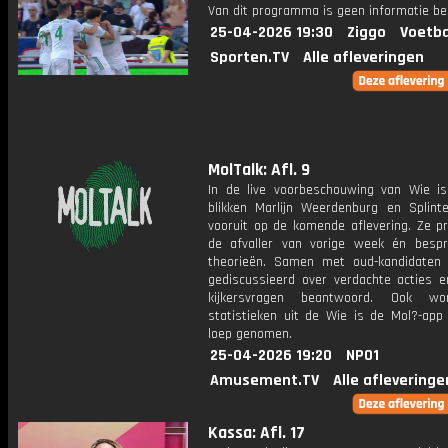
Van dit programma is geen informatie be
25-04-2026 19:30
Ziggo
Voetba
Sporten.TV
Alle afleveringen
MolTalk: Afl. 9
In de live voorbeschouwing van Wie i
blikken Marlijn Weerdenburg en Splint
vooruit op de komende aflevering. Ze p
de afvaller van vorige week én bespr
theorieën. Samen met oud-kandidaten
gediscussieerd over verdachte acties 
kijkersvragen beantwoord. Ook w
statistieken uit de Wie is de Mol?-app
loep genomen.
25-04-2026 19:20
NPO1
Amusement.TV
Alle afleveringe
Kassa: Afl. 17