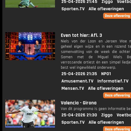
25-04-2026 21:45
Ziggo
Voetba
Sporten.TV
Alle afleveringen
Even tot hier: Afl. 3
Niels van der Laan en Jeroen Woe 
geheel eigen wijze en in een razend 
samenvatting van de week die achter 
Samen met de Miguel Wiels Ba
verrassende artiest én een simpel liedj
best wel ingewikkeld onderwerp.
25-04-2026 21:35
NPO1
Amusement.TV
Informatief.TV
Mensen.TV
Alle afleveringen
Valencia - Girona
Van dit programma is geen informatie be
25-04-2026 21:30
Ziggo
Voetba
Sporten.TV
Alle afleveringen