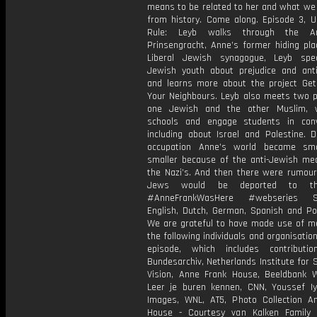
means to be related to her and what we 
from history. Come along. Episode 3, U
Rule: Leyb walks through the A
Prinsengracht, Anne’s former hiding pla
Liberal Jewish synagogue, Leyb spe
Jewish youth about prejudice and ant
and learns more about the project Ge
Your Neighbours. Leyb also meets two po
one Jewish and the other Muslim, w
schools and engage students in conv
including about Israel and Palestine. D
occupation Anne’s world became sma
smaller because of the anti-Jewish me
the Nazi’s. And then there were rumours
Jews would be deported to th
#AnneFrankWasHere #webseries SU
English, Dutch, German, Spanish and Po
We are grateful to have made use of m
the following individuals and organisation
episode, which includes contributi
Bundesarchiv, Netherlands Institute for
Vision, Anne Frank House, Beeldbank 
Leer je buren kennen, CNN, Youssef Iy
Images, WNL, AT5, Photo Collection A
House - Courtesy van Kalken Family 