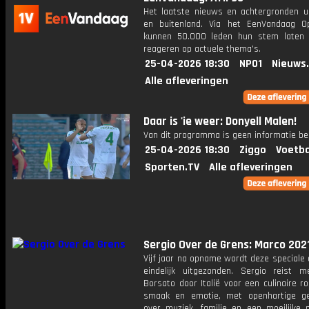
Het laatste nieuws en achtergronden ui
en buitenland. Via het EenVandaag Op
kunnen 50.000 leden hun stem laten
reageren op actuele thema's.
25-04-2026 18:30
NPO1
Nieuws
Alle afleveringen
Daar is 'ie weer: Donyell Malen!
Van dit programma is geen informatie be
25-04-2026 18:30
Ziggo
Voetba
Sporten.TV
Alle afleveringen
Sergio Over de Grens: Marco 202
Vijf jaar na opname wordt deze speciale 
eindelijk uitgezonden. Sergio reist 
Borsato door Italië voor een culinaire ro
smaak en emotie, met openhartige g
over muziek, familie en een moeilijke p