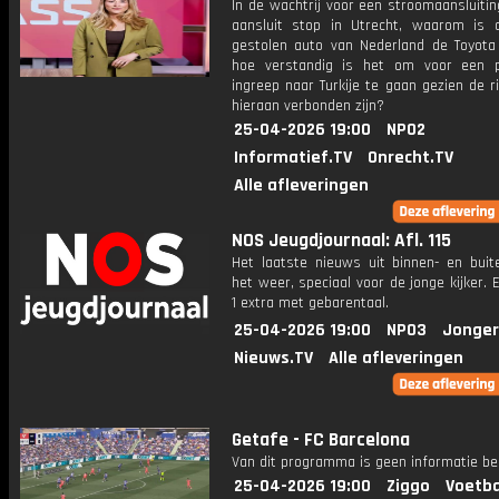
In de wachtrij voor een stroomaansluiti
aansluit stop in Utrecht, waarom is
gestolen auto van Nederland de Toyot
hoe verstandig is het om voor een p
ingreep naar Turkije te gaan gezien de ri
hieraan verbonden zijn?
25-04-2026 19:00
NPO2
Informatief.TV
Onrecht.TV
Alle afleveringen
NOS Jeugdjournaal: Afl. 115
Het laatste nieuws uit binnen- en buit
het weer, speciaal voor de jonge kijker.
1 extra met gebarentaal.
25-04-2026 19:00
NPO3
Jonger
Nieuws.TV
Alle afleveringen
Getafe - FC Barcelona
Van dit programma is geen informatie be
25-04-2026 19:00
Ziggo
Voetba