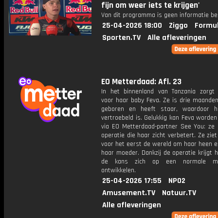
fijn om weer iets te krijgen'
Van dit programma is geen informatie be
25-04-2026 18:00
Ziggo
Formul
Sporten.TV
Alle afleveringen
EO Metterdaad: Afl. 23
In het binnenland van Tanzania zorgt
voor haar baby Feva. Ze is drie maanden
geboren en heeft staar, waardoor h
vertroebeld is. Gelukkig kan Feva worde
via EO Metterdaad-partner See You: ze k
operatie die haar zicht verbetert. Ze zie
voor het eerst de wereld om haar heen e
haar moeder. Dankzij de operatie krijgt 
de kans zich op een normale ma
ontwikkelen.
25-04-2026 17:55
NPO2
Amusement.TV
Natuur.TV
Alle afleveringen