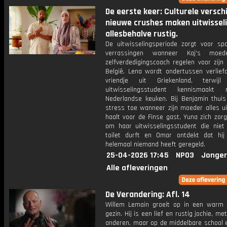
De eerste keer: Culturele verschi
nieuwe crushes maken uitwissel
allesbehalve rustig.
De uitwisselingsperiode zorgt voor sp
verrassingen wanneer Kaj's moe
zelfverdedigingscoach regelen voor zijn v
België. Lena wordt ondertussen verlief
vriendje uit Griekenland, terwijl 
uitwisselingsstudent kennismaak
Nederlandse keuken. Bij Benjamin thuis
stress toe wanneer zijn moeder alles ui
haalt voor de Finse gast, Yuna zich zor
om haar uitwisselingsstudent die niet
toilet durft en Omar ontdekt dat hij
helemaal niemand heeft geregeld.
25-04-2026 17:45
NPO3
Jonger
Alle afleveringen
De Verandering: Afl. 14
Willem Lemain groeit op in een warm ch
gezin. Hij is een lief en rustig jochie, me
anderen, maar op de middelbare school 