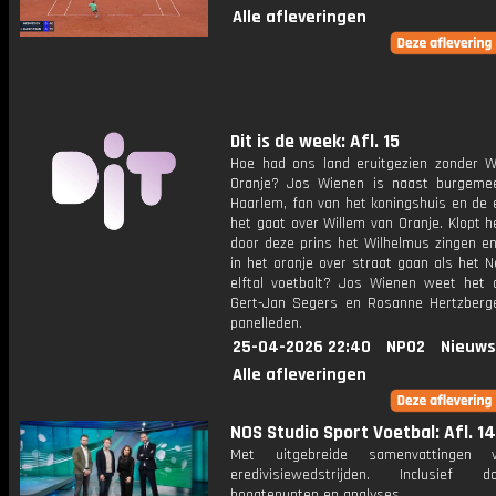
Alle afleveringen
Dit is de week: Afl. 15
Hoe had ons land eruitgezien zonder W
Oranje? Jos Wienen is naast burgeme
Haarlem, fan van het koningshuis en de 
het gaat over Willem van Oranje. Klopt 
door deze prins het Wilhelmus zingen e
in het oranje over straat gaan als het 
elftal voetbalt? Jos Wienen weet het 
Gert-Jan Segers en Rosanne Hertzberge
panelleden.
25-04-2026 22:40
NPO2
Nieuws
Alle afleveringen
NOS Studio Sport Voetbal: Afl. 14
Met uitgebreide samenvattingen 
eredivisiewedstrijden. Inclusief do
hoogtepunten en analyses.