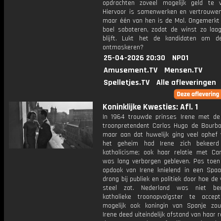
opdrachten zoveel mogelijk geld te v
Hiervoor is samenwerken en vertrouwen 
maar één van hen is de Mol. Ongemerkt z
boel saboteren, zodat de winst zo laag
blijft. Lukt het de kandidaten om 
ontmaskeren?
25-04-2026 20:30
NPO1
Amusement.TV
Mensen.TV
Spelletjes.TV
Alle afleveringen
Koninklijke Kwesties: Afl. 1
In 1964 trouwde prinses Irene met d
troonpretendent Carlos Hugo de Bourb
maar aan dat huwelijk ging veel ophef v
het geheim had Irene zich bekeerd
katholicisme; ook haar relatie met Ca
was lang verborgen gebleven. Pas toen
opdook van Irene knielend in een Spaa
drong bij publiek en politiek door hoe de 
steel zat. Nederland was niet be
katholieke troonopvolgster te accep
mogelijk ook koningin van Spanje zo
Irene deed uiteindelijk afstand van haar 