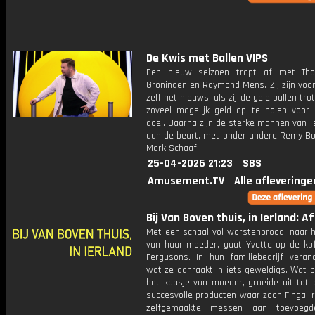
De Kwis met Ballen VIPS
Een nieuw seizoen trapt af met Th
Groningen en Raymond Mens. Zij zijn voo
zelf het nieuws, als zij de gele ballen tr
zoveel mogelijk geld op te halen voor
doel. Daarna zijn de sterke mannen van 
aan de beurt, met onder andere Remy Bo
Mark Schaaf.
25-04-2026 21:23
SBS
Amusement.TV
Alle afleveringe
Bij Van Boven thuis, in Ierland: Afl
Met een schaal vol worstenbrood, naar h
van haar moeder, gaat Yvette op de koff
Fergusons. In hun familiebedrijf verand
wat ze aanraakt in iets geweldigs. Wat 
het kaasje van moeder, groeide uit tot 
succesvolle producten waar zoon Fingal r
zelfgemaakte messen aan toevoegd