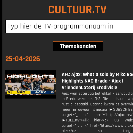
CULTUUR.TV
25-04-2026
AFC Ajax: What a solo by Mika Godts
Highlights NAC Breda - Ajax |
VriendenLoterij Eredivisie
Ajax won zaterdag betrekkelijk eenvoudi
In Breda werd het 0-2. Die eindstand wa
rust al bepaald. Daarna kwam de overwin
meer in gevaar. #nacaja ►SUBSCRIB
target="_blank" href="http://ajax.ms/
►FOLLOW">Klik hier</a> US Webs
target="_blank" href="https://www.ajax.n
hier</a> <a target="_