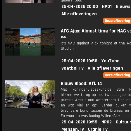
gebarentaal.
25-04-2026 20:00
NPO1
Nieuws
Alle afleveringen
AFC Ajax: Almost time for NAC vs
👀
It’s NAC against Ajax tonight at the Ra
Stadion.
25-04-2026 19:58
YouTube
Voetbal.TV
Alle afleveringen
Blauw Bloed: Afl. 14
Met koningshuisdeskundige Sam H
blikken we terug op het tweedaagse b
prinses Amalia aan Amsterdam. Hoe de
en wat viel er op? Verder duiken 
bijzondere band tussen de Oranjes en F
En waarom was koning Willem-Alexander 
25-04-2026 19:55
NPO2
Cultuur
Mensen.TV
Oranje.TV