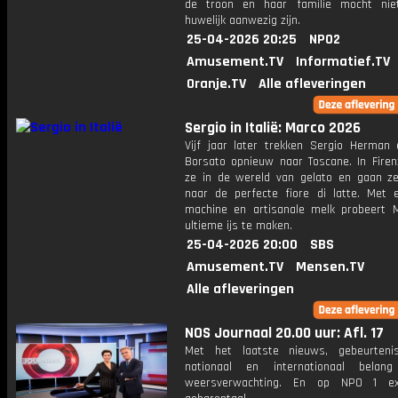
de troon en haar familie mocht nie
huwelijk aanwezig zijn.
25-04-2026 20:25
NPO2
Amusement.TV
Informatief.TV
Oranje.TV
Alle afleveringen
Sergio in Italië: Marco 2026
Vijf jaar later trekken Sergio Herman
Borsato opnieuw naar Toscane. In Firen
ze in de wereld van gelato en gaan z
naar de perfecte fiore di latte. Met 
machine en artisanale melk probeert 
ultieme ijs te maken.
25-04-2026 20:00
SBS
Amusement.TV
Mensen.TV
Alle afleveringen
NOS Journaal 20.00 uur: Afl. 17
Met het laatste nieuws, gebeurteni
nationaal en internationaal bela
weersverwachting. En op NPO 1 e