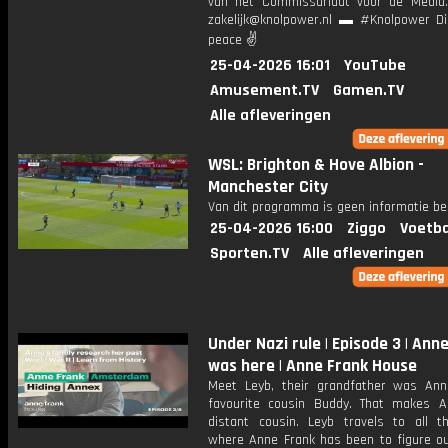
van het Commissariaat voor de Media.
zakelijk@knolpower.nl ▬ #Knolpower Di
peace ✌
25-04-2026 16:01
YouTube
Amusement.TV
Gamen.TV
Alle afleveringen
WSL: Brighton & Hove Albion -
Manchester City
Van dit programma is geen informatie be
25-04-2026 16:00
Ziggo
Voetba
Sporten.TV
Alle afleveringen
Under Nazi rule | Episode 3 | Ann
was here | Anne Frank House
Meet Leyb, their grandfather was Ann
favourite cousin Buddy. That makes A
distant cousin. Leyb travels to all t
where Anne Frank has been to figure ou