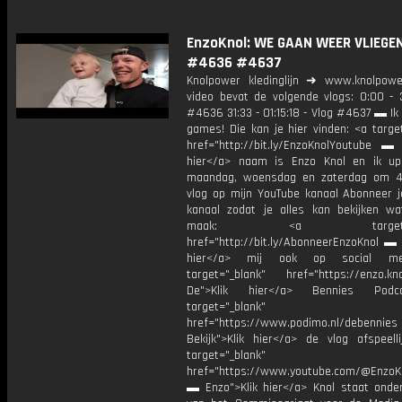
EnzoKnol: WE GAAN WEER VLIEGEN 
#4636 #4637
Knolpower kledinglijn ➜ www.knolpowe
video bevat de volgende vlogs: 0:00 - 3
#4636 31:33 - 01:15:18 - Vlog #4637 ▬ Ik
games! Die kan je hier vinden: <a targe
href="http://bit.ly/EnzoKnolYoutube ▬ M
hier</a> naam is Enzo Knol en ik up
maandag, woensdag en zaterdag om 4
vlog op mijn YouTube kanaal Abonneer j
kanaal zodat je alles kan bekijken w
maak: <a target="_b
href="http://bit.ly/AbonneerEnzoKnol ▬ 
hier</a> mij ook op social me
target="_blank" href="https://enzo.kno
De">Klik hier</a> Bennies Podc
target="_blank"
href="https://www.podimo.nl/debennies
Bekijk">Klik hier</a> de vlog afspeelli
target="_blank"
href="https://www.youtube.com/@EnzoKn
▬ Enzo">Klik hier</a> Knol staat onder