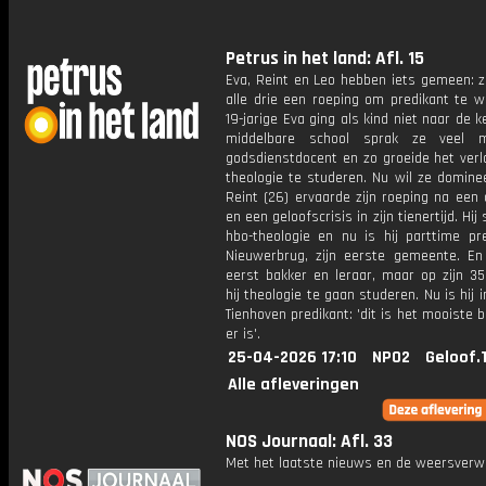
Petrus in het land: Afl. 15
Eva, Reint en Leo hebben iets gemeen: z
alle drie een roeping om predikant te w
19-jarige Eva ging als kind niet naar de k
middelbare school sprak ze veel 
godsdienstdocent en zo groeide het ver
theologie te studeren. Nu wil ze domine
Reint (26) ervaarde zijn roeping na een
en een geloofscrisis in zijn tienertijd. Hi
hbo-theologie en nu is hij parttime pre
Nieuwerbrug, zijn eerste gemeente. E
eerst bakker en leraar, maar op zijn 35
hij theologie te gaan studeren. Nu is hij 
Tienhoven predikant: 'dit is het mooiste 
er is'.
25-04-2026 17:10
NPO2
Geloof.
Alle afleveringen
NOS Journaal: Afl. 33
Met het laatste nieuws en de weersverw