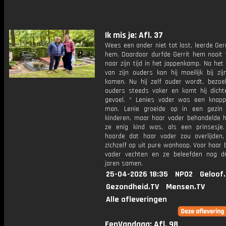
Ik mis je: Afl. 37
Wees een ander niet tot last, leerde Ger
hem. Daardoor durfde Gerrit hem nooit 
naar zijn tijd in het jappenkamp. Na het 
van zijn ouders kon hij moeilijk bij zij
komen. Nu hij zelf ouder wordt, bezoekt
ouders steeds vaker en komt hij dichter
gevoel. * Lenies vader was een knapp
man. Lenie groeide op in een gezin
kinderen, maar haar vader behandelde h
ze enig kind was, als een prinsesje
hoorde dat haar vader zou overlijden,
zichzelf op uit pure wanhoop. Voor haar 
vader vechten en ze beleefden nog d
jaren samen.
25-04-2026 18:35
NPO2
Geloof
Gezondheid.TV
Mensen.TV
Alle afleveringen
EenVandaag: Afl. 98