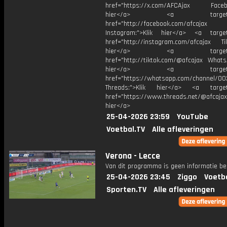
href="https://x.com/AFCAjax Facebo
hier</a> <a target="_
href="http://facebook.com/afcajax
Instagram:">Klik hier</a> <a target
href="http://instagram.com/afcajax TikT
hier</a> <a target="_
href="http://tiktok.com/@afcajax WhatsA
hier</a> <a target="_
href="https://whatsapp.com/channel/
Threads:">Klik hier</a> <a target=
href="https://www.threads.net/@afcajax
hier</a>
25-04-2026 23:59
YouTube
Voetbal.TV
Alle afleveringen
Verona - Lecce
Van dit programma is geen informatie be
25-04-2026 23:45
Ziggo
Voetb
Sporten.TV
Alle afleveringen