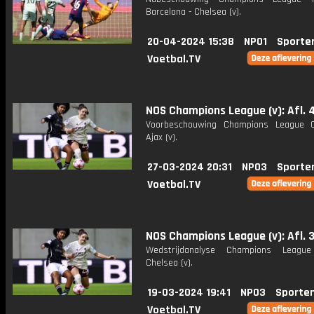
Barcelona - Chelsea (v).
20-04-2024 15:38
NPO1
Sporte
Voetbal.TV
NOS Champions League (v): Afl. 
Voorbeschouwing Champions League C
Ajax (v).
27-03-2024 20:31
NPO3
Sporte
Voetbal.TV
NOS Champions League (v): Afl. 
Wedstrijdanalyse Champions Leagu
Chelsea (v).
19-03-2024 19:41
NPO3
Sporte
Voetbal.TV