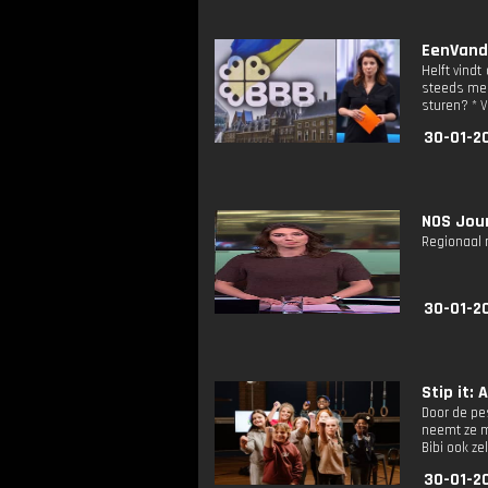
EenVanda
Helft vindt
steeds mee
sturen? * 
30-01-20
NOS Jour
Regionaal 
30-01-2
Stip it: A
Door de pe
neemt ze me
Bibi ook z
30-01-20