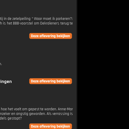
ij in de zetelpeiling * Waar moet ik parkeren?:
 is het BBB-voorstel om Oekraïeners terug te
n.
ringen
n hoe het voelt om gepest te worden. Anne-Mar
onzeker en angstig geworden. Als verrassing is
ddels gestopt?