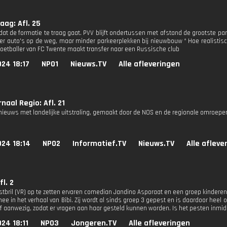
ag: Afl. 25
 dat de formatie te traag gaat. PVV blijft ondertussen met afstand de grootste part
r auto's op de weg, maar minder parkeerplekken bij nieuwbouw * Hoe realistisch
Voetballer van FC Twente maakt transfer naar een Russische club
24 18:17
NPO1
Nieuws.TV
Alle afleveringen
naal Regio: Afl. 21
nieuws met landelijke uitstraling, gemaakt door de NOS en de regionale omroepe
024 18:14
NPO2
Informatief.TV
Nieuws.TV
Alle afleve
fl. 2
stbril (VR) op te zetten ervaren comedian Jandino Asporaat en een groep kindere
e in het verhaal van Bibi. Zij wordt al sinds groep 3 gepest en is daardoor heel 
elf aanwezig, zodat er vragen aan haar gesteld kunnen worden. Is het pesten inmi
24 18:11
NPO3
Jongeren.TV
Alle afleveringen