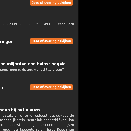
pondenten brengt hij vier keer per week een
eringen
aan miljarden aan belastinggeld
een, maar is dit gas wel echt zo groen?
en
den bij het nieuws.
ngstekort niet te ver oploopt. Dat adviseerde
nselijk brein. Neuralink, het bedrijf van Elon
oor het eerst dat dit gebeurt: andere bedrijven
Terug naar kibboets Be'eri. Eelco Bosch van