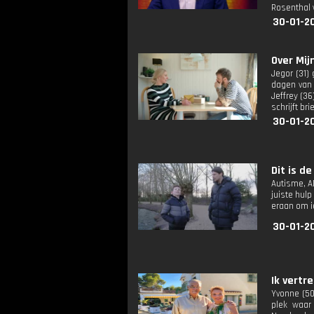
Rosenthal 
30-01-2
Over Mijn
Jegor (31)
dagen van 
Jeffrey (36
schrijft br
30-01-2
Dit is de
Autisme, A
juiste hulp
eraan om i
30-01-2
Ik vertre
Yvonne (50
plek waar