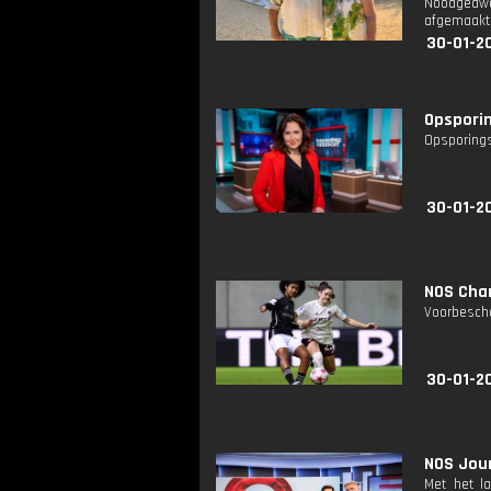
Noodgedwon
afgemaakt, 
30-01-2
Opsporin
Opsporings
30-01-2
NOS Cham
Voorbescho
30-01-2
NOS Jour
Met het l