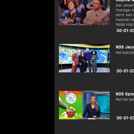
Aan Jeroens
manager Al
eerst een 
meester van
Nadja Hüps
30-01-2
NOS Jeug
Het laatste
30-01-2
NOS Spor
Met het be
30-01-2