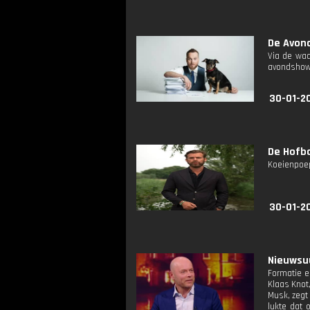
De Avond
Via de waa
avondshow v
30-01-2
De Hofba
Koeienpoep
30-01-2
Nieuwsuu
Formatie e
Klaas Knot
Musk, zegt 
lukte dat 