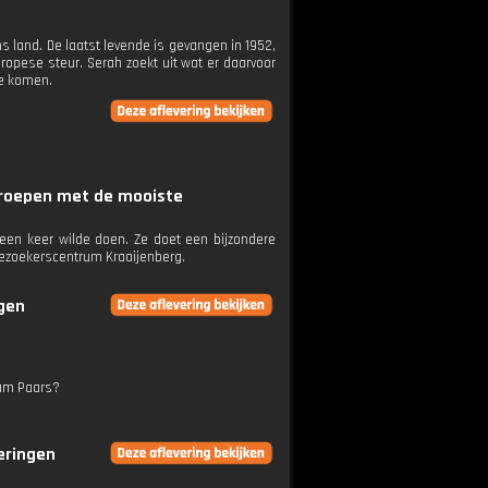
s land. De laatst levende is gevangen in 1952,
uropese steur. Serah zoekt uit wat er daarvoor
te komen.
mroepen met de mooiste
 een keer wilde doen. Ze doet een bijzondere
bezoekerscentrum Kraaijenberg.
ngen
eam Paars?
veringen