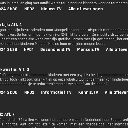
was in Israël en ging met Daniël Weiss terug naar de kibboets waar de terroristen
024 21:30
NPO2
Nieuws.TV
Alle afleveringen
 Lijk: Afl. 4
 gaat met zijn beste vrienden naar Montpellier voor een afspraak met een Franse
te maken. De tumor in de nek van Eva (24) lijkt te groeien. Ze maakt zich zorgen
) heeft een specifieke wens over zijn grafkist. Samen met zijn gezin ziet hij het o
ieven die haar kinderen Mare en Nils na haar overlijden mogen lezen.
024 21:28
NPO1
Gezondheid.TV
Mensen.TV
Alle aflev
 kwestie: Afl. 3
DHD, angststoornis: het aantal kinderen met een psychische diagnose neemt toe. H
 krijgt. Toch klinkt ook vaker kritiek op onze labelcultuur, onder meer van kinder
emand tot een hokje te reduceren? Moeten we niet af van de labels?
024 21:00
NPO2
Informatief.TV
Kennis.TV
Alle afleve
k: Afl. 7
) en Ulrich (62) willen vanwege het sombere weer in Nederland naar Spanje verh
 je naartoe kunt om tot jezelf te komen, met een voedselbos, healingmas