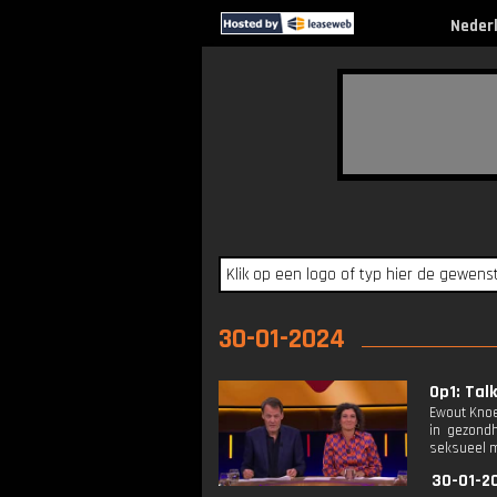
Neder
30-01-2024
Op1: Tal
Ewout Knoe
in gezondh
seksueel m
30-01-2