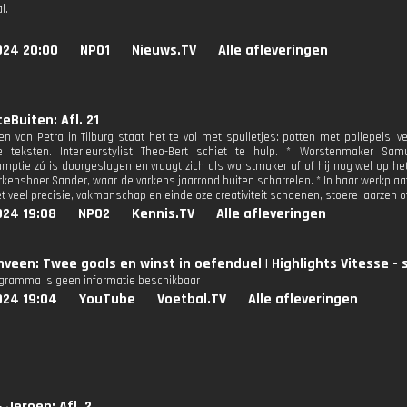
l.
024 20:00
NPO1
Nieuws.TV
Alle afleveringen
eBuiten: Afl. 21
en van Petra in Tilburg staat het te vol met spulletjes: potten met pollepels, 
ve teksten. Interieurstylist Theo-Bert schiet te hulp. * Worstenmaker S
mptie zó is doorgeslagen en vraagt zich als worstmaker af of hij nog wel op het 
varkensboer Sander, waar de varkens jaarrond buiten scharrelen. * In haar werkp
et veel precisie, vakmanschap en eindeloze creativiteit schoenen, stoere laarzen 
024 19:08
NPO2
Kennis.TV
Alle afleveringen
veen: Twee goals en winst in oefenduel | Highlights Vitesse -
ogramma is geen informatie beschikbaar
024 19:04
YouTube
Voetbal.TV
Alle afleveringen
 Jeroen: Afl. 2