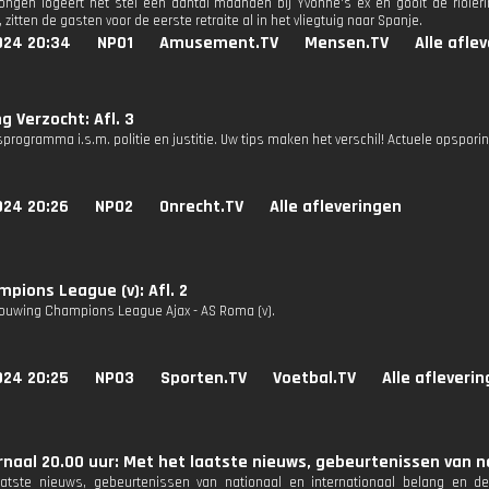
gen logeert het stel een aantal maanden bij Yvonne's ex en gooit de riolering 
zitten de gasten voor de eerste retraite al in het vliegtuig naar Spanje.
024 20:34
NPO1
Amusement.TV
Mensen.TV
Alle afle
g Verzocht: Afl. 3
programma i.s.m. politie en justitie. Uw tips maken het verschil! Actuele opspori
024 20:26
NPO2
Onrecht.TV
Alle afleveringen
pions League (v): Afl. 2
uwing Champions League Ajax - AS Roma (v).
024 20:25
NPO3
Sporten.TV
Voetbal.TV
Alle afleveri
naal 20.00 uur: Met het laatste nieuws, gebeurtenissen van n
aatste nieuws, gebeurtenissen van nationaal en internationaal belang en d