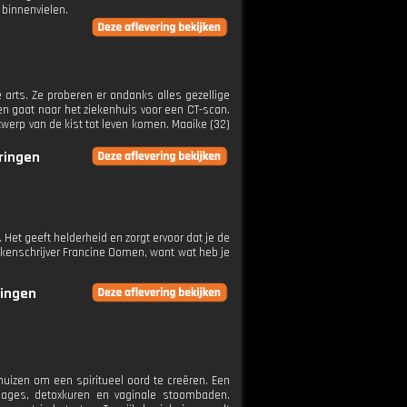
 binnenvielen.
 arts. Ze proberen er ondanks alles gezellige
 en gaat naar het ziekenhuis voor een CT-scan.
ntwerp van de kist tot leven komen. Maaike (32)
eringen
et geeft helderheid en zorgt ervoor dat je de
boekenschrijver Francine Oomen, want wat heb je
ringen
uizen om een spiritueel oord te creëren. Een
sages, detoxkuren en vaginale stoombaden.