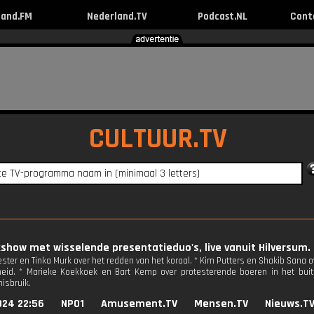
land.FM
Nederland.TV
Podcast.NL
Cont
CULTUUR.TV
kshow met wisselende presentatieduo's, live vanuit Hilversum.
ster en Tinka Murk over het redden van het koraal. * Kim Putters en Shakib Sana
eid. * Marieke Koekkoek en Bart Kemp over protesterende boeren in het buit
isbruik.
024 22:56
NPO1
Amusement.TV
Mensen.TV
Nieuws.T