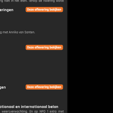
roet in het eten. Terwijl de riolering wordt
veringen
ng met Anniko van Santen.
ngen
ationaal en internationaal belan
e weersverwachting. En op NPO 1 extra met