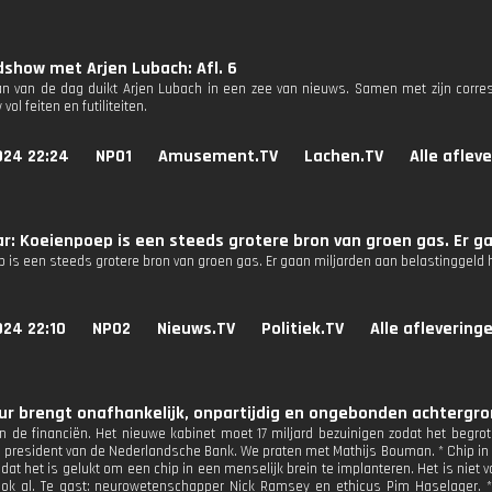
show met Arjen Lubach: Afl. 6
n van de dag duikt Arjen Lubach in een zee van nieuws. Samen met zijn corres
ol feiten en futiliteiten.
024 22:24
NPO1
Amusement.TV
Lachen.TV
Alle aflev
r: Koeienpoep is een steeds grotere bron van groen gas. Er g
 is een steeds grotere bron van groen gas. Er gaan miljarden aan belastinggeld h
024 22:10
NPO2
Nieuws.TV
Politiek.TV
Alle aflevering
r brengt onafhankelijk, onpartijdig en ongebonden achtergron
n de financiën. Het nieuwe kabinet moet 17 miljard bezuinigen zodat het begroti
, president van de Nederlandsche Bank. We praten met Mathijs Bouman. * Chip in me
dat het is gelukt om een chip in een menselijk brein te implanteren. Het is niet v
ook al. Te gast: neurowetenschapper Nick Ramsey en ethicus Pim Haselager. * 