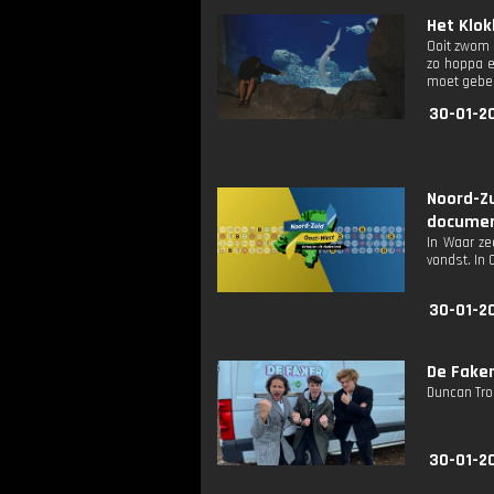
Het Klok
Ooit zwom 
zo hoppa e
moet gebeu
30-01-2
Noord-Z
documen
In Waar ze
vondst. In
30-01-20
De Faker:
Duncan Tro
30-01-2