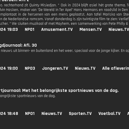
 rechterhand zit Quinty Misiedjan. * Ook in 2024 blijft asiel hét grote thema. Te
vin Hasken, maker van 'De Wereld in Ter Apel' Hans Hermans en raadslid in Den 
implantaat in de hersenen van een mens geplaatst. Aan tafel Mariska van Stee
 de Nederlandse romcom. Vanaf donderdag is zijn twintigste film te zien: Verliefd
cher. * We sluiten muzikaal af met Mayhem, een samenwerking van Pete Philly & 
024 19:03
NPO1
Amusement.TV
Mensen.TV
Nieuws.TV
djournaal: Afl. 30
 nieuws uit binnen- en buitenland en het weer, speciaal voor de jonge kijker. En 
024 19:00
NPO3
Jongeren.TV
Nieuws.TV
Alle afleveri
tjournaal: Met het belangrijkste sportnieuws van de dag.
langrijkste sportnieuws van de dag.
024 18:48
NPO1
Nieuws.TV
Sporten.TV
Voetbal.TV