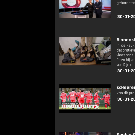
gebarentaa
30-01-2
Binnenst
In de keuk
decoratie
vleesconsu
Etten bij 
van Rijn m
30-01-2
scHeeren
Van dit pr
30-01-2
Sophie &