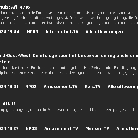
huis: Afl. 4716
door onze rivieren de Europese steur, een enorme vis, de grootste vissoort van on
rgens bij Dordrecht uit het water gevist. En nu willen we hem graag terug, die E
ren. In de sketch proberen twee vissers zonder vergunning onder een boete uit 
024 18:44
NPO3
Informatief.TV
Alle afleveringen
uid-Oost-West: De etalage voor het beste van de regionale o
tair
e land kust zoekt Fré fossielen in natuurgebied Het Zwin, omdat Fré dit graag
 Op Pad komen we erachter wat een Scheldevanger is en nemen we een kijkje bij 
24 18:31
NPO2
Amusement.TV
Reis.TV
Alle afleveri
 Afl. 17
mp gaat langs bij de familie Verbiesen in Cuijk. Scoort Duncan een puntje voor T
024 18:27
NPO3
Amusement.TV
Mensen.TV
Alle afle