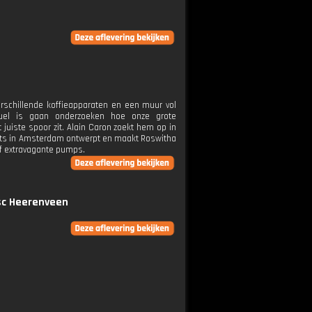
verschillende koffieapparaten en een muur vol
amuel is gaan onderzoeken hoe onze grote
juiste spoor zit. Alain Caron zoekt hem op in
laats in Amsterdam ontwerpt en maakt Roswitha
of extravagante pumps.
 sc Heerenveen