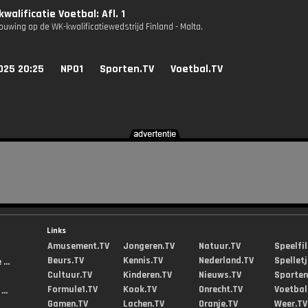
walificatie Voetbal: Afl. 1
uwing op de WK-kwalificatiewedstrijd Finland - Malta.
025 20:25
NPO1
Sporten.TV
Voetbal.TV
Links
Amusement.TV
Jongeren.TV
Natuur.TV
Speelfi
Beurs.TV
Kennis.TV
Nederland.TV
Spellet
...
Cultuur.TV
Kinderen.TV
Nieuws.TV
Sporten
Formule1.TV
Kook.TV
Onrecht.TV
Voetbal
..
Gamen.TV
Lachen.TV
Oranje.TV
Weer.TV