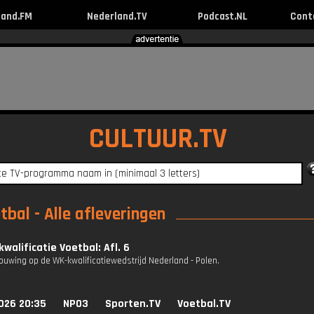
land.FM
Nederland.TV
Podcast.NL
Cont
CULTUUR.TV
bal - Alle afleveringen
walificatie Voetbal: Afl. 6
uwing op de WK-kwalificatiewedstrijd Nederland - Polen.
026 20:35
NPO3
Sporten.TV
Voetbal.TV