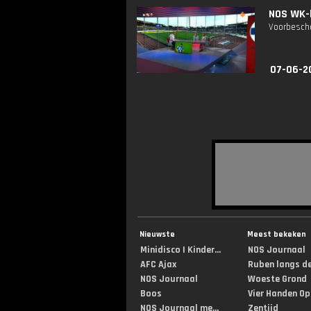
NOS WK-k
Voorbescho
07-06-2
Nieuwste
Meest bekeken
Minidisco | Kinder...
NOS Journaal
AFC Ajax
Ruben langs de 
NOS Journaal
Woeste Grond
Boos
Vier Handen Op .
NOS Journaal me...
Zentijd