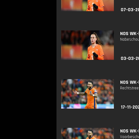
07-03-2
NOS WK-k
Nabeschouw
03-03-2
NOS WK-k
Rechtstree
17-11-20
NOS WK-k
Voorbescho