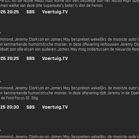
4-12C en de Noble M600 naar Rome om een bezoekje aan het Nardo High Speed
omen welke van deze drie superauto’s beter is dan de Ferrari.
026 20:25
SBS
Voertuig.TV
r
mmond, Jeremy Clarkson en James May bespreken wekelijks de mooiste auto’s,
un kenmerkende humoristische manier. In deze aflevering verbouwen Jeremy Cl
voldoet aan alle eisen van ouderen. James May mag ondertussen de nieuwste Rang
026 20:25
SBS
Voertuig.TV
r
mmond, Jeremy Clarkson en James May bespreken wekelijks de mooiste auto’s,
un kenmerkende humoristische manier. In deze aflevering rijdt Jeremy in de Ope
de Ford Focus ST. Stig.
025 20:30
SBS
Voertuig.TV
r
mmond, Jeremy Clarkson en James May bespreken wekelijks de mooiste auto’s,