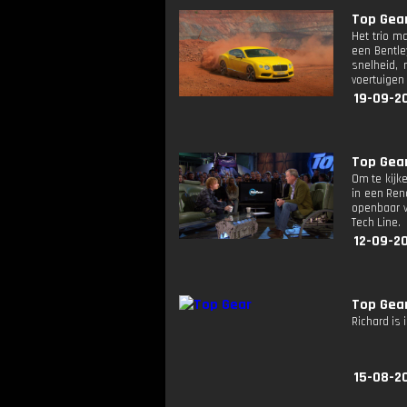
Top Gea
Het trio m
een Bentle
snelheid, 
voertuigen 
19-09-2
Top Gea
Om te kijke
in een Ren
openbaar v
Tech Line.
12-09-2
Top Gea
Richard is
15-08-2