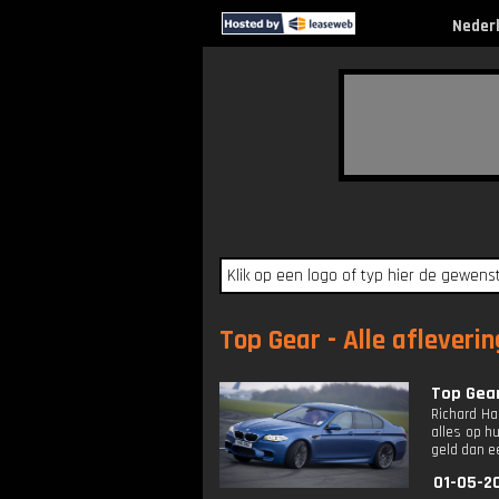
Neder
Top Gear - Alle afleveri
Top Gea
Richard Ha
alles op h
geld dan ee
01-05-2