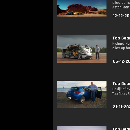
alles op h
Aston Marti
12-12-20
Top Gea
Richard Ha
alles op h
05-12-2
Top Gear
Bekijk afle
Top Gear: 
21-11-20
Top Gear