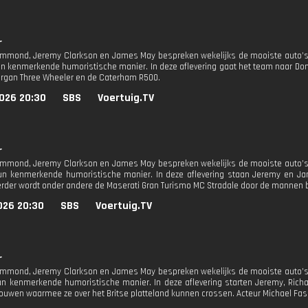
r
mmond, Jeremy Clarkson en James May bespreken wekelijks de mooiste auto’s,
un kenmerkende humoristische manier. In deze aflevering gaat het team naar Doni
rgan Three Wheeler en de Caterham R500.
026 20:30
SBS
Voertuig.TV
r
mmond, Jeremy Clarkson en James May bespreken wekelijks de mooiste auto’s,
un kenmerkende humoristische manier. In deze aflevering staan Jeremy en Jame
erder wordt onder andere de Maserati Gran Turismo MC Stradale door de mannen 
026 20:30
SBS
Voertuig.TV
r
mmond, Jeremy Clarkson en James May bespreken wekelijks de mooiste auto’s,
un kenmerkende humoristische manier. In deze aflevering starten Jeremy, Rich
ouwen waarmee ze over het Britse platteland kunnen crossen. Acteur Michael Fas