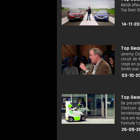
Bekijk afle
Top Gear: 
14-11-20
Top Gea
Jeremy Cla
circuit de
stopt en p
Smith over
03-10-2
Top Gea
De present
Clarkson 
bestelwage
race om te
Formule 1-c
26-09-2