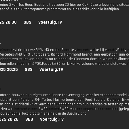
vering 2 van Top Gear: Best of uit seizoen 20 hier op KIJK. Deze aflevering is uitg
Best of is een Autoprogramma programma en is geschikt voor alle leeftijden
25 20:30
SBS
Voertuig.TV
r
rkson test de nieuwe BMW M3 en de i8 om te zien met welke hij vanuit Whitby na
 Mercedes-AMG GT S uitprobeert. Richard Hammond brengt een eerbetoon aan d
robeert een stunt van de auto na te doen: de Claerwen-dam in Wales beklimme
 hun rollen in de film &#39;Focus&#39; en kijken vervolgens wie de snelste was in
025 20:25
SBS
Voertuig.TV
r
atoren bouwen hun eigen ambulance ter vervanging voor het standaardmodel 
gebruikt een Porsche 944 Turbo, May verbouwt een Ford Scorpio Cardinal li
n aan. Het drietal krijgt vervolgens uitdagingen om hun creaties te testen op m
 zien wie het snelst een &#39;patiënt&#39; van een ongeluk naar een nabijgele
oureur Daniel Ricciardo zijn snelheid in de Suzuki Liana.
025 20:26
SBS
Voertuig.TV