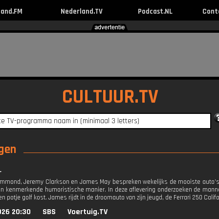
land.FM
Nederland.TV
Podcast.NL
Cont
CULTUUR.TV
ngen
r
mmond, Jeremy Clarkson en James May bespreken wekelijks de mooiste auto’s,
un kenmerkende humoristische manier. In deze aflevering onderzoeken de manne
n potje golf kost. James rijdt in de droomauto van zijn jeugd, de Ferrari 250 Califo
026 20:30
SBS
Voertuig.TV