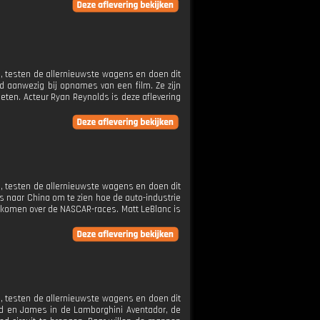
 testen de allernieuwste wagens en doen dit
d aanwezig bij opnames van een film. Ze zijn
eten. Acteur Ryan Reynolds is deze aflevering
 testen de allernieuwste wagens en doen dit
 naar China om te zien hoe de auto-industrie
e komen over de NASCAR-races. Matt LeBlanc is
 testen de allernieuwste wagens en doen dit
rd en James in de Lamborghini Aventador, de