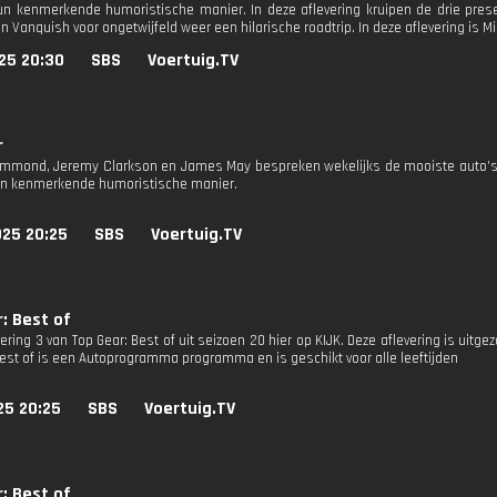
un kenmerkende humoristische manier. In deze aflevering kruipen de drie pres
n Vanquish voor ongetwijfeld weer een hilarische roadtrip. In deze aflevering is M
25 20:30
SBS
Voertuig.TV
r
mmond, Jeremy Clarkson en James May bespreken wekelijks de mooiste auto’s,
un kenmerkende humoristische manier.
025 20:25
SBS
Voertuig.TV
: Best of
vering 3 van Top Gear: Best of uit seizoen 20 hier op KIJK. Deze aflevering is uitg
Best of is een Autoprogramma programma en is geschikt voor alle leeftijden
25 20:25
SBS
Voertuig.TV
: Best of