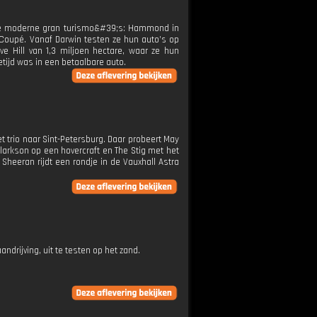
 drie moderne gran turismo&#39;s: Hammond in
Coupé. Vanaf Darwin testen ze hun auto’s op
e Hill van 1,3 miljoen hectare, waar ze hun
etijd was in een betaalbare auto.
et trio naar Sint-Petersburg. Daar probeert May
larkson op een hovercraft en The Stig met het
heeran rijdt een rondje in de Vauxhall Astra
drijving, uit te testen op het zand.