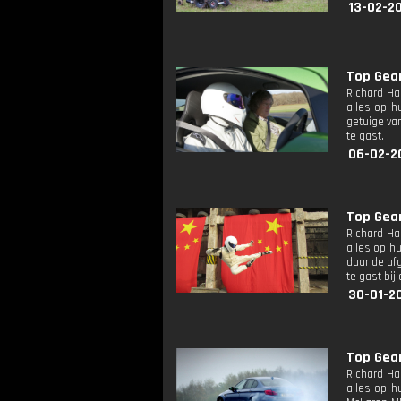
13-02-2
Top Gea
Richard Ha
alles op h
getuige va
te gast.
06-02-2
Top Gea
Richard Ha
alles op h
daar de af
te gast bi
30-01-2
Top Gea
Richard Ha
alles op h