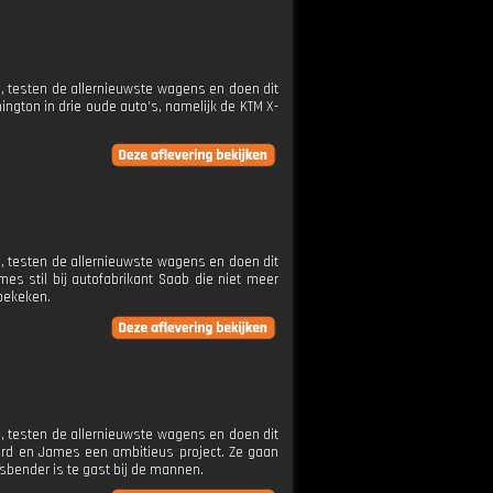
 testen de allernieuwste wagens en doen dit
ngton in drie oude auto’s, namelijk de KTM X-
 testen de allernieuwste wagens en doen dit
s stil bij autofabrikant Saab die niet meer
bekeken.
 testen de allernieuwste wagens en doen dit
ard en James een ambitieus project. Ze gaan
sbender is te gast bij de mannen.