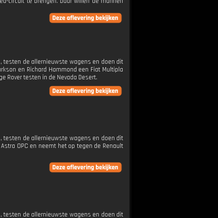
-circuit te brengen. Daar willen de mannen
 testen de allernieuwste wagens en doen dit
arkson en Richard Hammond een Fiat Multipla
e Rover testen in de Nevada Desert.
 testen de allernieuwste wagens en doen dit
l Astra OPC en neemt het op tegen de Renault
 testen de allernieuwste wagens en doen dit