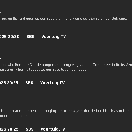
r
mes en Richard gaan op een road trip in drie kleine auto&#39;s naar Oekraïne.
025 20:30
SBS
Voertuig.TV
r
st de Alfa Romeo 4C in de aangename omgeving van het Comomeer in Italië. 
er Jeremy hem uitdaagt tot een race tegen een quad.
025 20:25
SBS
Voertuig.TV
r
chard en James doen een poging om te bewijzen dat de hatchbacks van hun j
moderne middelen.
025 20:25
SBS
Voertuig.TV