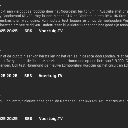
r
aakt een vierdaagse roadtrip door het Noordelijk Territorium in Australië met
y Continental GT V8S, May in een Nissan GT-R en Clarkson in een BMW M6 Gran 
remkracht en wegligging. Hun laatste test leggen ze af op de veehouderij Wav
inzetten om vee te drijven. Ondertussen kijkt Kiefer Sutherland hoe goed zijn rond
025 20:25
SBS
Voertuig.TV
r
n of de auto zijn eer kan herstellen na het verlies in de race door Londen, reist h
ault Twizy eerder de finish te bereiken dan Hammond op een fiets van £ 9.000, C
ervoer. Ook test Hammond de nieuwe Lamborghini Huracán op het circuit en Ed S
025 20:25
SBS
Voertuig.TV
r
 in Dubai om zijn nieuwe speelgoed, de Mercedes-Benz G63 AMG 6x6 met zes-wiel-aan
025 20:25
SBS
Voertuig.TV