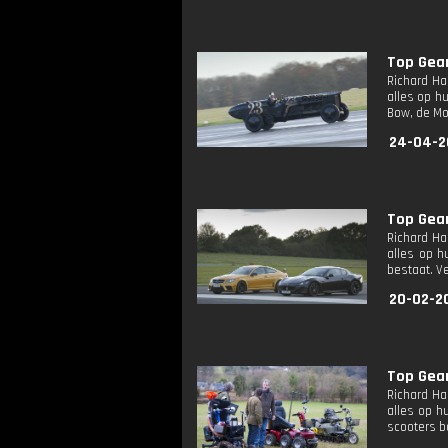
Top Gea
Richard Ha
alles op h
Bow, de Mo
24-04-2
Top Gea
Richard Ha
alles op h
bestaat. V
20-02-2
Top Gea
Richard Ha
alles op h
scooters b