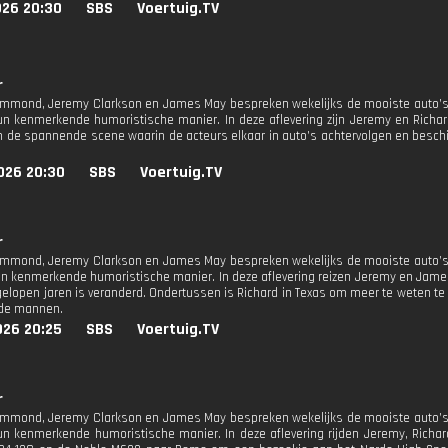
026 20:30
SBS
Voertuig.TV
r
mmond, Jeremy Clarkson en James May bespreken wekelijks de mooiste auto’s,
un kenmerkende humoristische manier. In deze aflevering zijn Jeremy en Richar
n de spannende scene waarin de acteurs elkaar in auto’s achtervolgen en beschi
026 20:30
SBS
Voertuig.TV
r
mmond, Jeremy Clarkson en James May bespreken wekelijks de mooiste auto’s,
un kenmerkende humoristische manier. In deze aflevering reizen Jeremy en James
gelopen jaren is veranderd. Ondertussen is Richard in Texas om meer te weten t
j de mannen.
026 20:25
SBS
Voertuig.TV
r
mmond, Jeremy Clarkson en James May bespreken wekelijks de mooiste auto’s,
un kenmerkende humoristische manier. In deze aflevering rijden Jeremy, Richa