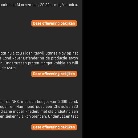
ezonden op 14 november, 20:30 uur bij Veronica.
ar huis zou rijden, terwijl James May op het
e Land Rover Defender nu de productie ervan
n. Ondertussen praten Margot Robbie en Will
 de Astra.
van de NHS, met een budget van 5.000 pond.
jkwagen en Hammond past een Chevrolet G20
edische mogelijkheden, met als afsluiting een
gen ziekenhuis kan brengen. Ondertussen test