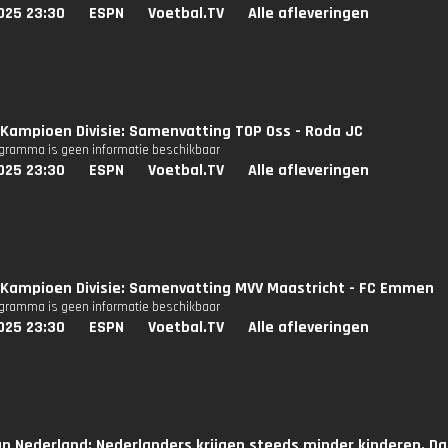
025 23:30
ESPN
Voetbal.TV
Alle afleveringen
Kampioen Divisie: Samenvatting TOP Oss - Roda JC
ogramma is geen informatie beschikbaar
025 23:30
ESPN
Voetbal.TV
Alle afleveringen
Kampioen Divisie: Samenvatting MVV Maastricht - FC Emmen
ogramma is geen informatie beschikbaar
025 23:30
ESPN
Voetbal.TV
Alle afleveringen
n Nederland: Nederlanders krijgen steeds minder kinderen. Dat