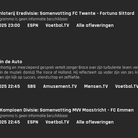
nloterij Eredivisie: Samenvatting FC Twente - Fortuna Sittard
ogramma is geen informatie beschikbaar
025 23:00
ESPN
Voetbal.TV
Alle afleveringen
 in de Auto
hartig en meeslepend gesprek vertelt zanger Brace over zijn turbulente leven: van e
in de muziek dankzij The Voice of Holland. Hij reflecteert op vader zijn van zes
n zijn kijk op succes, vriendschap en zelfliefde.
025 22:45
SBS
Amusement.TV
Mensen.TV
Voetbal.T
Kampioen Divisie: Samenvatting MVV Maastricht - FC Emmen
ogramma is geen informatie beschikbaar
025 22:45
ESPN
Voetbal.TV
Alle afleveringen