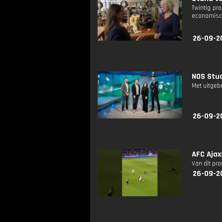
Twintig pr
economisch
26-09-2
NOS Stud
Met uitgeb
26-09-2
AFC Ajax
Van dit pr
26-09-2