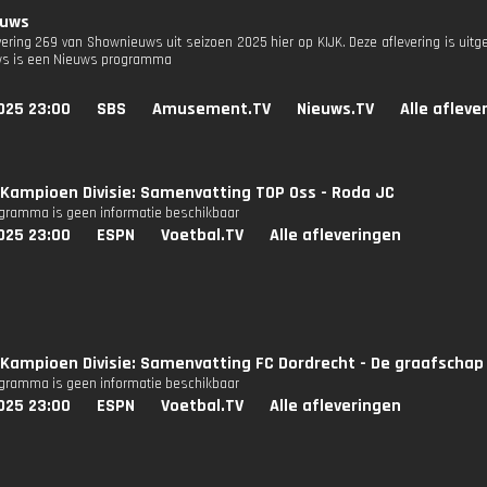
euws
evering 269 van Shownieuws uit seizoen 2025 hier op KIJK. Deze aflevering is uit
s is een Nieuws programma
025 23:00
SBS
Amusement.TV
Nieuws.TV
Alle afleve
Kampioen Divisie: Samenvatting TOP Oss - Roda JC
ogramma is geen informatie beschikbaar
025 23:00
ESPN
Voetbal.TV
Alle afleveringen
Kampioen Divisie: Samenvatting FC Dordrecht - De graafschap
ogramma is geen informatie beschikbaar
025 23:00
ESPN
Voetbal.TV
Alle afleveringen