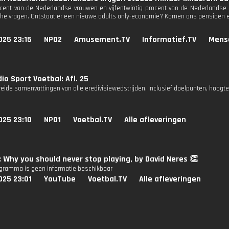
ocent van de Nederlandse vrouwen en vijfentwintig procent van de Nederlandse m
e vragen. Ontstaat er een nieuwe adults only-economie? Komen ons pensioen en
025 23:15
NPO2
Amusement.TV
Informatief.TV
Mens
io Sport Voetbal: Afl. 25
reide samenvattingen van alle eredivisiewedstrijden. Inclusief doelpunten, hoogt
025 23:10
NPO1
Voetbal.TV
Alle afleveringen
: Why you should never stop playing, by David Neres 👏
ogramma is geen informatie beschikbaar
025 23:01
YouTube
Voetbal.TV
Alle afleveringen