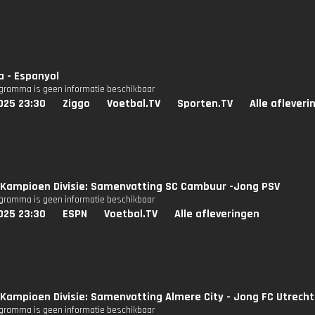
a - Espanyol
ogramma is geen informatie beschikbaar
025 23:30
Ziggo
Voetbal.TV
Sporten.TV
Alle afleveri
Kampioen Divisie: Samenvatting SC Cambuur -Jong PSV
ogramma is geen informatie beschikbaar
025 23:30
ESPN
Voetbal.TV
Alle afleveringen
Kampioen Divisie: Samenvatting Almere City - Jong FC Utrecht
ogramma is geen informatie beschikbaar