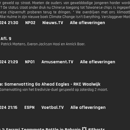
r geweld op straat. Moeten de ouders van gewelddadige jongeren harder worden
? De status staat onder druk nu Chinese toegang tot Taiwanese chips is ingeper
ese chipvernuft proberen terug te dringen. * We overdrijven met ons klimaatb
Mike Hulme in zijn nieuwe boek Climate Change isn't Everything. Verslaggever Mar
024 21:30
NPO2
Nieuws.TV
Alle afleveringen
Afl. 9
n Patrick Martens, Everon Jackson Hooi en Annick Boer.
024 21:29
NPO1
Amusement.TV
Alle afleveringen
ie: Samenvatting Go Ahead Eagles - RKC Waalwijk
Samenvatting van het Eredivisie-duel gespeeld op zaterdag 2 maart.
024 21:16
ESPN
Voetbal.TV
Alle afleveringen
1: Ferrari Teammate Battle in Bahrain 💥 #Shorts