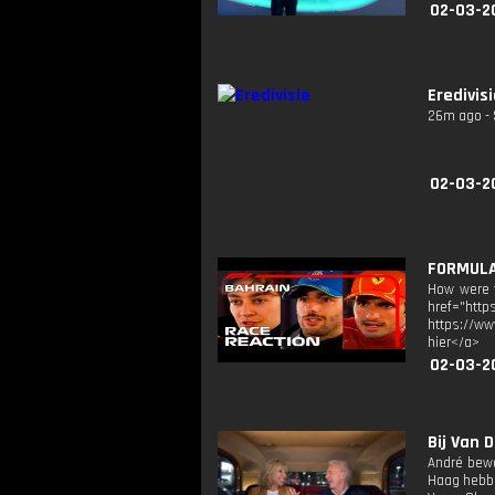
02-03-2
Eredivis
26m ago - 
02-03-2
FORMULA 
How were t
href="ht
https://ww
hier</a>
02-03-2
Bij Van 
André bewo
Haag hebbe