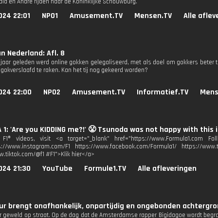
dia en André rijden naar de Koninklijke Schouwburg.
024 22:01
NPO1
Amusement.TV
Mensen.TV
Alle afle
n Nederland: Afl. 8
jaar geleden werd online gokken gelegaliseerd, met als doel om gokkers beter
 gokverslaafd te raken. Kan het tij nog gekeerd worden?
024 22:00
NPO2
Amusement.TV
Informatief.TV
Mens
1: 'Are you KIDDING me?!' 😤 Tsunoda was not happy with this
F1® videos, visit <a target="_blank" href="https://www.Formula1.com Foll
s://www.instagram.com/F1 https://www.facebook.com/Formula1/ https://www.tw
w.tiktok.com/@f1 #F1">Klik hier</a>
024 21:30
YouTube
Formule1.TV
Alle afleveringen
r brengt onafhankelijk, onpartijdig en ongebonden achtergron
r geweld op straat. Op de dag dat de Amsterdamse rapper Bigidagoe wordt beg