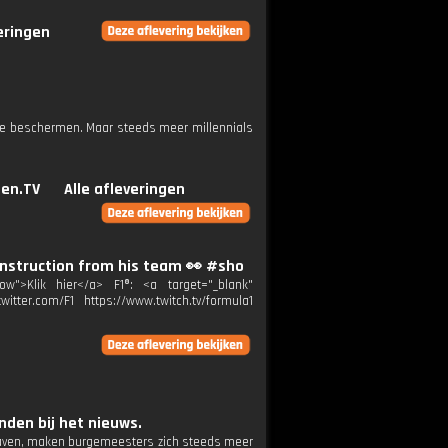
veringen
 te beschermen. Maar steeds meer millennials
en.TV
Alle afleveringen
 instruction from his team 👀 #sho
ow">Klik hier</a> F1®: <a target="_blank"
itter.com/F1 https://www.twitch.tv/formula1
den bij het nieuws.
raven, maken burgemeesters zich steeds meer