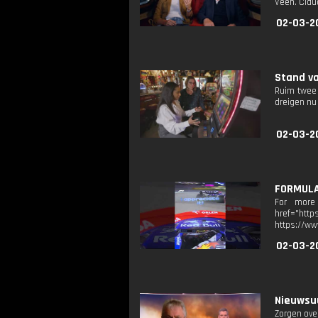
Veen. Clau
02-03-2
Stand va
Ruim twee 
dreigen nu
02-03-2
FORMULA 
For more 
href="http
https://ww
02-03-2
Nieuwsuu
Zorgen ove