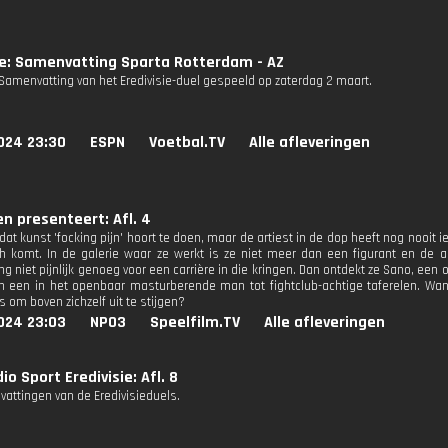
ie: Samenvatting Sparta Rotterdam - AZ
Samenvatting van het Eredivisie-duel gespeeld op zaterdag 2 maart.
024 23:30
ESPN
Voetbal.TV
Alle afleveringen
n presenteert: Afl. 4
 dat kunst 'focking pijn' hoort te doen, maar de artiest in de dop heeft nog nooi
h komt. In de galerie waar ze werkt is ze niet meer dan een figurant en de a
g niet pijnlijk genoeg voor een carrière in die kringen. Dan ontdekt ze Sano, een
an een in het openbaar masturberende man tot fightclub-achtige taferelen. Want:
 om boven zichzelf uit te stijgen?
024 23:03
NPO3
Speelfilm.TV
Alle afleveringen
io Sport Eredivisie: Afl. 8
attingen van de Eredivisieduels.