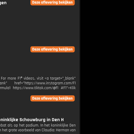
ngen
 For more F1® videos, visit <a target="_blank"
k" href="https://www.instagram.com/F1
rmula1 https://www.tiktok.com/@f1 #F1">Klik
oninklijke Schouwburg in Den H
bat als op het podium. In het koninklijke Den
 het grote voorbeeld van Claudia: Herman van