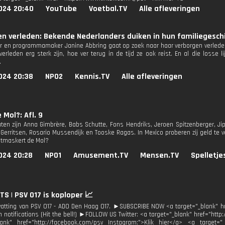
024 20:40
YouTube
Voetbal.TV
Alle afleveringen
n verleden: Bekende Nederlanders duiken in hun familiegesch
r en programmamaker Janine Abbring gaat op zoek naar haar verborgen verleden.
erleden erg sterk zijn, hoe ver terug in de tijd ze ook reist. En al die loss
.
024 20:38
NPO2
Kennis.TV
Alle afleveringen
 Mol?: Afl. 9
ten zijn Anna Gimbrère, Babs Schutte, Fons Hendriks, Jeroen Spitzenberger, Jip
 Gerritsen, Rosario Mussendijk en Tooske Ragas. In Mexico proberen zij geld te 
ntmaskert de Mol?
024 20:28
NPO1
Amusement.TV
Mensen.TV
Spelletje
TS | PSV O17 is koploper 📈
tting van PSV O17 - ADO Den Haag O17. ►SUBSCRIBE NOW <a target="_blank" h
n notifications (Hit the bell!) ►FOLLOW US Twitter: <a target="_blank" href="http
lank" href="http://facebook.com/psv Instagram:">Klik hier</a> <a target="_