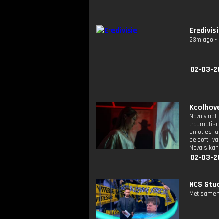
Eredivis
23m ago - 
02-03-2
Koolhove
Nova vindt
traumatisc
emoties lan
belooft: v
Nova's kans
02-03-2
NOS Stud
Met samenv