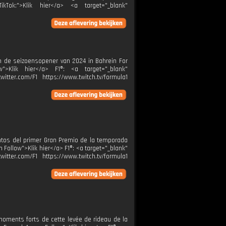
ikTok:">Klik hier</a> <a target="_blank"
n de seizoensopener van 2024 in Bahrein For
w">Klik hier</a> F1®: <a target="_blank"
itter.com/F1 https://www.twitch.tv/formula1
tos del primer Gran Premio de la temporada
 Follow">Klik hier</a> F1®: <a target="_blank"
itter.com/F1 https://www.twitch.tv/formula1
oments forts de cette levée de rideau de la