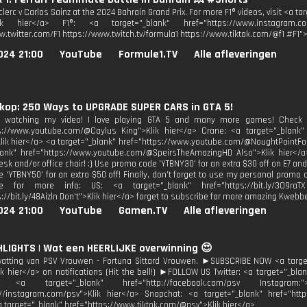
lerc v Carlos Sainz at the 2024 Bahrain Grand Prix. For more F1® videos, visit <a
lik hier</a> F1®: <a target="_blank" href="https://www.instagram.co
w.twitter.com/F1 https://www.twitch.tv/formula1 https://www.tiktok.com/@f1 #F1">
024 21:00
YouTube
Formule1.TV
Alle afleveringen
kop: 250 Ways to UPGRADE SUPER CARS in GTA 5!
r watching my video! I love playing GTA 5 and many more games! Check ou
ps://www.youtube.com/@Caylus King">Klik hier</a> Crane: <a target="_blank
lik hier</a> <a target="_blank" href="https://www.youtube.com/@NoughtPointFo
lank" href="https://www.youtube.com/@SpeirsTheAmazingHD Also">Klik hier</a
sk and/or office chair! :) Use promo code 'YTBNY30' for an extra $30 off on E7 and
e ‘YTBNY50’ for an extra $50 off! Finally, don’t forget to use my personal promo 
e for more info: US: <a target="_blank" href="https://bit.ly/3O9raT
://bit.ly/48Aizln Don't">Klik hier</a> forget to subscribe for more amazing Kwebb
024 21:00
YouTube
Gamen.TV
Alle afleveringen
HLIGHTS | Wat een HEERLIJKE overwinning 😍
atting van PSV Vrouwen - Fortuna Sittard Vrouwen. ►SUBSCRIBE NOW <a targe
k hier</a> on notifications (Hit the bell!) ►FOLLOW US Twitter: <a target="_blan
: <a target="_blank" href="http://facebook.com/psv Instagram
://instagram.com/psv">Klik hier</a> Snapchat: <a target="_blank" href="htt
a target="_blank" href="https://www.tiktok.com/@psv">Klik hier</a>