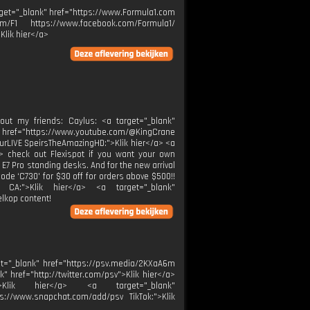
 target="_blank" href="https://www.Formula1.com
m/F1 https://www.facebook.com/Formula1/
Klik hier</a>
t my friends: Caylus: <a target="_blank"
" href="https://www.youtube.com/@KingCrane
urLIVE SpeirsTheAmazingHD:">Klik hier</a> <a
> check out Flexispot if you want your own
 E7 Pro standing desks. And for the new arrival
code ‘C730' for $30 off for orders above $500!!
X CA:">Klik hier</a> <a target="_blank"
elkop content!
t="_blank" href="https://psv.media/2KXaA6m
k" href="http://twitter.com/psv">Klik hier</a>
:">Klik hier</a> <a target="_blank"
ps://www.snapchat.com/add/psv TikTok:">Klik