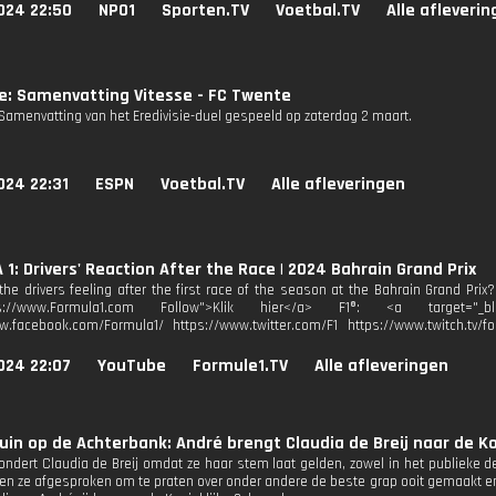
024 22:50
NPO1
Sporten.TV
Voetbal.TV
Alle afleveri
ie: Samenvatting Vitesse - FC Twente
Samenvatting van het Eredivisie-duel gespeeld op zaterdag 2 maart.
024 22:31
ESPN
Voetbal.TV
Alle afleveringen
1: Drivers' Reaction After the Race | 2024 Bahrain Grand Prix
he drivers feeling after the first race of the season at the Bahrain Grand Prix?
tps://www.Formula1.com Follow">Klik hier</a> F1®: <a target="_blan
w.facebook.com/Formula1/ https://www.twitter.com/F1 https://www.twitch.tv/fo
024 22:07
YouTube
Formule1.TV
Alle afleveringen
Duin op de Achterbank: André brengt Claudia de Breij naar de K
ndert Claudia de Breij omdat ze haar stem laat gelden, zowel in het publieke de
n ze afgesproken om te praten over onder andere de beste grap ooit gemaakt en