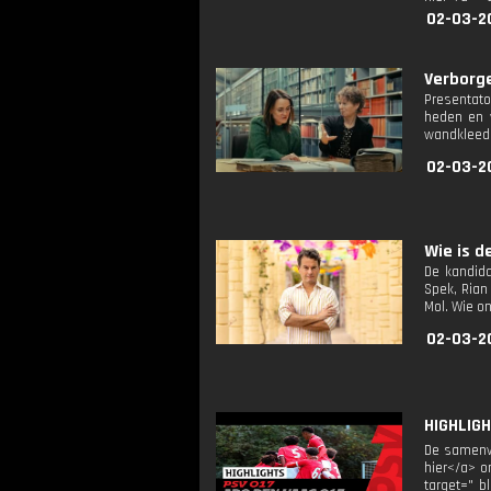
02-03-2
Verborge
Presentato
heden en v
wandkleed
02-03-2
Wie is de
De kandida
Spek, Rian
Mol. Wie o
02-03-2
HIGHLIGH
De samenva
hier</a> o
target="_b