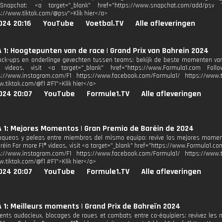
Snapchat: <a target="_blank" href="https://www.snapchat.com/add/psv T
s://www.tiktok.com/@psv">Klik hier</a>
024 20:16
YouTube
Voetbal.TV
Alle afleveringen
1: Hoogtepunten van de race | Grand Prix van Bahrein 2024
 lock-ups en onderlinge gevechten tussen teams: bekijk de beste momenten va
videos, visit <a target="_blank" href="https://www.Formula1.com Follo
s://www.instagram.com/F1 https://www.facebook.com/Formula1/ https://www.tw
w.tiktok.com/@f1 #F1">Klik hier</a>
024 20:07
YouTube
Formule1.TV
Alle afleveringen
 1: Mejores Momentos | Gran Premio de Baréin de 2024
oqueos y peleas entre miembros del mismo equipo: revive los mejores momen
réin For more F1® videos, visit <a target="_blank" href="https://www.Formula1.com
s://www.instagram.com/F1 https://www.facebook.com/Formula1/ https://www.tw
w.tiktok.com/@f1 #F1">Klik hier</a>
024 20:07
YouTube
Formule1.TV
Alle afleveringen
1: Meilleurs moments | Grand Prix de Bahreïn 2024
ts audacieux, blocages de roues et combats entre co-équipiers: revivez les m