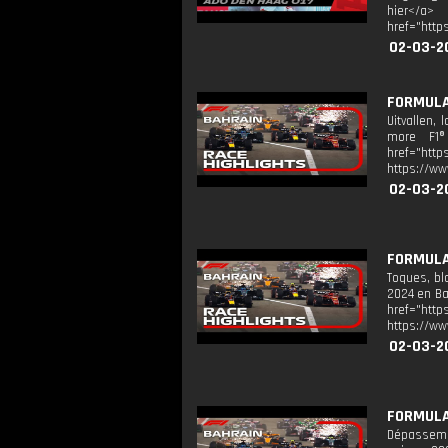
hier</a> 
href="http
02-03-2
FORMULA 
Uitvallen,
more F1® 
href="http
https://ww
02-03-2
FORMULA
Toques, bl
2024 en Ba
href="http
https://ww
02-03-2
FORMULA 
Dépassemen