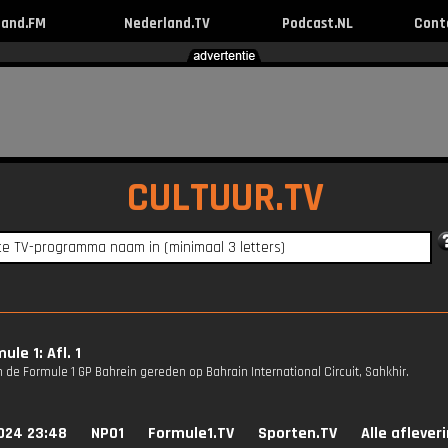
land.FM
Nederland.TV
Podcast.NL
Cont
CULTUUR.TV
le 1: Afl. 1
 de Formule 1 GP Bahrein gereden op Bahrain International Circuit, Sahkhir.
024 23:48
NPO1
Formule1.TV
Sporten.TV
Alle aflever