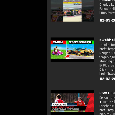
Charles Lec
Follow">K
https://ww
02-03-2
Kwebbel
Thanks fo
href="htt
Nought:">K
target="_b
standing de
E7 Plus, us
Click her
href="https
02-03-2
PSV: HIG
De samenv
►Turn">Kli
Facebook
href="http
hier</a> <