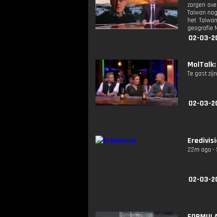
zorgen ove
Taiwan nog
het Taiwan
geografie 
02-03-2
MolTalk: 
Te gast zij
02-03-2
Eredivis
22m ago - 
02-03-2
FORMULA 