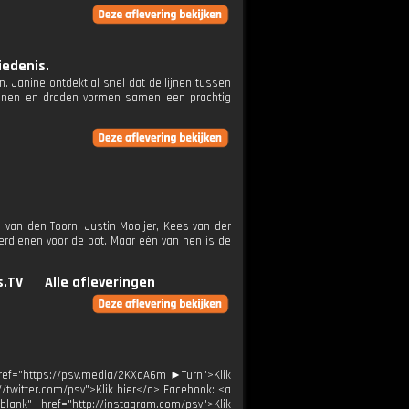
iedenis.
 Janine ontdekt al snel dat de lijnen tussen
e lijnen en draden vormen samen een prachtig
 van den Toorn, Justin Mooijer, Kees van der
verdienen voor de pot. Maar één van hen is de
s.TV
Alle afleveringen
ref="https://psv.media/2KXaA6m ►Turn">Klik
://twitter.com/psv">Klik hier</a> Facebook: <a
blank" href="http://instagram.com/psv">Klik