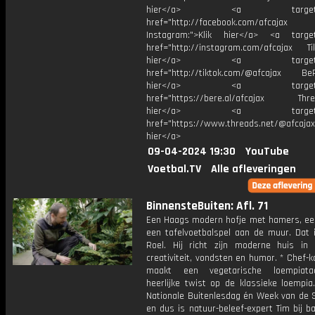
hier</a> <a target="_
href="http://facebook.com/afcajax
Instagram:">Klik hier</a> <a target
href="http://instagram.com/afcajax TikT
hier</a> <a target="_
href="http://tiktok.com/@afcajax BeRe
hier</a> <a target="_
href="https://bere.al/afcajax Threa
hier</a> <a target="_
href="https://www.threads.net/@afcajax
hier</a>
09-04-2024 19:30
YouTube
Voetbal.TV
Alle afleveringen
BinnensteBuiten: Afl. 71
Een Haags modern hofje met hamers, een
een tafelvoetbalspel aan de muur. Dat i
Roel. Hij richt zijn moderne huis in
creativiteit, vondsten en humor. * Chef-
maakt een vegetarische loempiata
heerlijke twist op de klassieke loempia
Nationale Buitenlesdag én Week van de S
en dus is natuur-beleef-expert Tim bij b