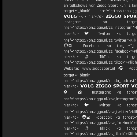
oneens? ↠ Voor alle samenvattingen, i
en talkshows van Ziggo Sport kun je kij
target="_blank" href="https://on.ziggo
𝗩𝗢𝗟𝗚">Klik hier</a> 𝗭𝗜𝗚𝗚𝗢 𝗦𝗣𝗢
Instagram: <a target="_
href="https://on.ziggo.nl/zs_instagram">K
hier</a> 🐦 Twitter: <a target=
href="https://on.ziggo.nl/zs_twitter">Kli
🧑‍💻 Facebook: <a target="_bla
href="https://on.ziggo.nl/zs_facebook">Kl
hier</a> 🤳 TikTok: <a target=
href="https://on.ziggo.nl/zs_tiktok">Klik h
Website: www.ziggosport.nl 🎧 Podc
target="_blank"
href="https://on.ziggo.nl/rondo_podcast">
hier</a> 𝗩𝗢𝗟𝗚 𝗭𝗜𝗚𝗚𝗢 𝗦𝗣𝗢𝗥𝗧 𝗩
⚽️ 📸 Instagram: <a target="
href="https://on.ziggo.nl/zsv_instagram">
hier</a> 🐦 Twitter: <a target=
href="https://on.ziggo.nl/zsv_twitter">Kli
hier</a> 🧑‍💻 Facebook: <a target="
href="https://on.ziggo.nl/zsv_facebook">K
hier</a> 🤳 TikTok: <a target=
href="https://on.ziggo.nl/zs_tiktok">Klik h