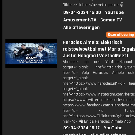
Dikke">Klik hier</a> vette peace ✌
09-04-2024 16:00
YouTube
Amusement.TV
Gamen.TV
Alle afleveringen
Heracles Almelo: Elektrisch
rolstoelvoetbal met Mario Engel
Justin Hoogma | VoetbalGeeft
Abonneer op ons YouTube-kanaal
target="_blank" href="http://bit.ly/2AM
hier</a> Volg Heracles Almelo oo
target="_blank"
href="https://www.heracles.nl">Klik hi
target="_blank"
href="https://www.instagram.com/herac
https://www.twitter.com/heraclesalmelo
https://www.facebook.com/HeraclesAlmel
hier</a> <a target="_
href="https://www.TikTok.com/@heracles
hier</a> 📲 En de Heracles Almelo App
09-04-2024 15:17
YouTube