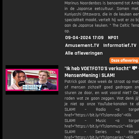
Marinus Noordenbos is benoemd tot Am
in de Japanse eetcultuur. Samen met
Kuniyoshi Ohtawara, die in de keuken ee
specialiteit maakt, vertelt hij wat er zo b
aan de Japanse keuken. * The Celtic Ten
op.
09-04-2024 17:09
NPO1
Amusement.TV
Informatief.TV
Alle afleveringen
"Ik heb VOETFOTO'S verkocht" 💸 
MensenMening | SLAM!
Patrick gaat deze week de straat op met
of mensen zichzelf goed gedragen on
sturen ze door, en wat vooral niet? De
raden wat ze gaan zeggen. Wat denk jij
je niet op onze YouTube-kanalen te a
SLAM! – Radio <a target="_
href="https://bit.ly/YTslamradio">Klik
SLAM! – Music <a target="_
href="https://bit.ly/YTslammusic">Klik
SLAM! – Series <a target="
href="https://bit.ly/YTslamseries">Klik