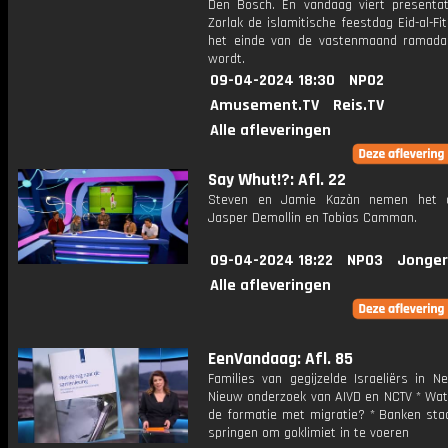
Den Bosch. En vandaag viert presenta
Zorlak de islamitische feestdag Eid-al-Fi
het einde van de vastenmaand ramada
wordt.
09-04-2024 18:30
NPO2
Amusement.TV
Reis.TV
Alle afleveringen
Say Whut!?: Afl. 22
Steven en Jamie Kazàn nemen het 
Jasper Demollin en Tobias Camman.
09-04-2024 18:22
NPO3
Jonger
Alle afleveringen
EenVandaag: Afl. 85
Families van gegijzelde Israeliërs in N
Nieuw onderzoek van AIVD en NCTV * Wat 
de formatie met migratie? * Banken staa
springen om goklimiet in te voeren