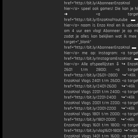
href="http://bit.ly/AbonneerEnzoKnol
hier</a> speel ook games! Die kan je hi
➜ <a target="_bl
href="http://bit.ly/EnzoKnolYoutube ▬ M
hier</a> naam is Enzo Knol en ik upload
om 4 uur een vlog! Abonneer je op mi
zodat je alles kan bekijken wat ik mee
target="_blank"
href="http://bit.ly/AbonneerEnzoKnol ▬ 
hier</a> me op: Instagram: <a target
href="http://bit.ly/InstagramEnzoKnol 
hier</a> Alle afspeellijsten ⇩ ↪ EnzoK
2601 t/m 2800: <a target="
href="http://bit.ly/2601--2800 ↪">Klik
EnzoKnol Vlogs 2401 t/m 2600: <a target
href="http://bit.ly/2401-2600 ↪">Klik
EnzoKnol Vlogs 2201 t/m 2400: <a target
href="http://bit.ly/2201-2400 ↪">Klik
EnzoKnol Vlogs 2001 t/m 2200: <a target
href="http://bit.ly/2001-2200 ↪">Klik
EnzoKnol Vlogs 1801 t/m 2000: <a target
href="http://bit.ly/1801-2000 ↪">Klik
EnzoKnol Vlogs 1601 t/m 1800: <a target
href="http://bit.ly/vlog1601-1800 ↪">Kli
EnzoKnol Vlogs 1401 t/m 1600: <a target