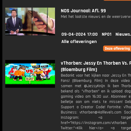
NOS Journaal: Afl. 99
Met het laatste nieuws en de weersverw
09-04-2024 17:00
NPO1
Nieuws
Alle afleveringen
vThorben: Jessy En Thorben Vs. 
(Bloemburg Film)
Bedankt voor het kijken naar Jessy En T
Fans! (Bloemburg Film) In deze video
samen met @JessyKnijn Ik ben Thorb
bekend als "vThorben" en ik upload dage
gaming video om 16:30 uur. Abonneer e
belletje aan om niets te missen! Geb
Support a Creator Code! Fortnite: vTho
Business: vthorben@4alllevels.com Soci
Instagram: <a target="_
href="https://instagram.com/vthorben
Twitter:">Klik hier</a> <a target=