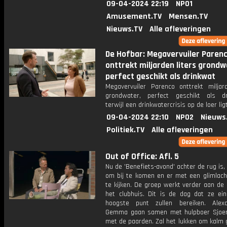
09-04-2024 22:19
NPO1
Amusement.TV
Mensen.TV
Nieuws.TV
Alle afleveringen
De Hofbar: Megavervuiler Paren
onttrekt miljarden liters grondw
perfect geschikt als drinkwat
Megavervuiler Parenco onttrekt miljard
grondwater, perfect geschikt als dr
terwijl een drinkwatercrisis op de loer ligt
09-04-2024 22:10
NPO2
Nieuws
Politiek.TV
Alle afleveringen
Out of Office: Afl. 5
Nu de 'Benefiets-avond' achter de rug is, i
om bij te komen en er met een glimlach
te kijken. De groep werkt verder aan de
het clubhuis. Dit is de dag dat ze eind
hoogste punt zullen bereiken. Alex
Gemma gaan samen met hulpboer Sjoe
met de paarden. Zal het lukken om kalm 