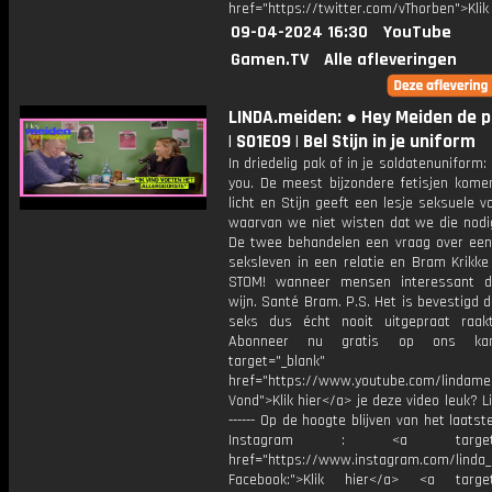
href="https://twitter.com/vThorben">Klik
09-04-2024 16:30
YouTube
Gamen.TV
Alle afleveringen
LINDA.meiden: ● Hey Meiden de 
| S01E09 | Bel Stijn in je uniform
In driedelig pak of in je soldatenuniform: 
you. De meest bijzondere fetisjen kome
licht en Stijn geeft een lesje seksuele vo
waarvan we niet wisten dat we die nodi
De twee behandelen een vraag over een
seksleven in een relatie en Bram Krikke
STOM! wanneer mensen interessant d
wijn. Santé Bram. P.S. Het is bevestigd d
seks dus écht nooit uitgepraat raakt. -
Abonneer nu gratis op ons kan
target="_blank"
href="https://www.youtube.com/lindame
Vond">Klik hier</a> je deze video leuk? Lik
------ Op de hoogte blijven van het laats
Instagram : <a target="_
href="https://www.instagram.com/linda
Facebook:">Klik hier</a> <a target