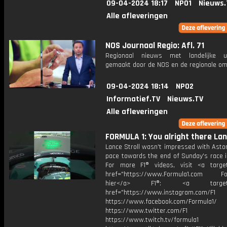
09-04-2024 18:17
NPO1
Nieuws.
Alle afleveringen
NOS Journaal Regio: Afl. 71
Regionaal nieuws met landelijke uit
gemaakt door de NOS en de regionale om
09-04-2024 18:14
NPO2
Informatief.TV
Nieuws.TV
Alle afleveringen
FORMULA 1: You alright there La
Lance Stroll wasn't impressed with Asto
pace towards the end of Sunday's race i
For more F1® videos, visit <a target
href="https://www.Formula1.com Fol
hier</a> F1®: <a target="_
href="https://www.instagram.com/F1
https://www.facebook.com/Formula1/
https://www.twitter.com/F1
https://www.twitch.tv/formula1