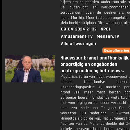
blijven om de paarden onder controle te
De buitenlucht en werkzaamhede
zorgboerderij doen de deelnemers g
name Marthin. Maar toch; een ongelukje 
klein hoekje. Hulpboer Rick weet daar alle
09-04-2024 21:32
NPO1
Amusement.TV
Mensen.TV
Alle afleveringen
Nieuwsuur brengt onafhankelijk,
onpartijdig en ongebonden
achtergronden bij het nieuws.
Mestcrisis terug van nooit weggeweest. 
hadden Nederlandse boer
uitzonderingspositie: zij mochten pe
grond veel meer mest bergen da
Europese boeren. Omdat de waterkwali
niet vooruitging en de natuur verslecht
daar een einde aan. Te gast: Ger K
voorzitter LTO Nederland. * Zwitse
klimaatbeleid op de kop. Het Europees H
Rechten van de Mens oordeelde dat Zw
'enkele mensenrechten' heeft gescho