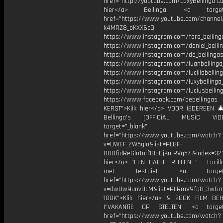
href="http://youtube.com/LuxyBellinga Lu
hier</a> Bellinga: <a target="
href="https://www.youtube.com/channe
k4MRZ8_oKXX6cQ
https://www.instagram.com/fara_belling
https://www.instagram.com/daniel_belli
https://www.instagram.com/de_bellingas_
https://www.instagram.com/luanbellinga
https://www.instagram.com/lucillabelling
https://www.instagram.com/luxybellinga
https://www.instagram.com/luciusbellin
https://www.facebook.com/debellingas
KERST">Klik hier</a> VOOR iEDEREEN 
Bellinga’s [OFFiCiAL MUSiC Vi
target="_blank"
href="https://www.youtube.com/watch?
v=UWEF_ZW5gIo&list=PL8F-
O8OfidReGlnToif18oGjKn-RVq57-&index=32"
hier</a> “EEN DAGJE RUILEN ” - Lucilla
met Testpiet <a target="_
href="https://www.youtube.com/watch?
v=dwUw9unvDLM&list=PLRmV9fq8_3w6
100K">Klik hier</a> & 200K FiLM BE
|“VAKANTiE OP STELTEN” <a target=
href="https://www.youtube.com/watch?