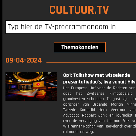
CULTUUR.TV
09-04-2024
Op1: Talkshow met wisselende
presentatieduo's, live vanuit Hil
Het Europese Hof voor de Rechten va
doet het Zwitserse klimaatbeleid
grondvesten schudden. Te gast zijn dir
oprichter van Urgenda Marjan Min
Tweede Kamerlid Henk Veerman va
Advocaat Robbert Jonk en journalist
over de vervolging van topman Frits va
Wielrenner Nathan van Hooydonck over zi
rol naast de weg.