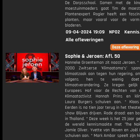
De Dorpsschool. Samen met de kin
moestuinmoeders gaat Tim de moestu
Plantenexpert Rogier heeft een fascin
planten, maar vooral voor de vor
bladeren.
09-04-2024 19:09
NPO2
Kennis
Alle afleveringen
Sophie & Jeroen: Afl. 50
Hanneke Groenteman zit naast Jeroen. *
2000 Zwitserse 'Klimaatoma's' spa
klimaatzaak aan tegen hun regering, o
volgens hen te weinig doet
klimaatverandering. Ze kregen gelij
Europees Hof voor de Rechten van 
Klimaatactivist Hannah Prins en klim
Laura Burgers schuiven aan. * Klaa
Eerden is na tien jaar terug in het theate
show Blijven drijven. Rode draad: een b
in Thailand. * Deze week is het 25 jaar g
de wereld kennismaakte met 'The Na
Jamie Oliver. Yvette van Boven en Joël 
schuiven aan. * Mark Ambor speelt zijn h