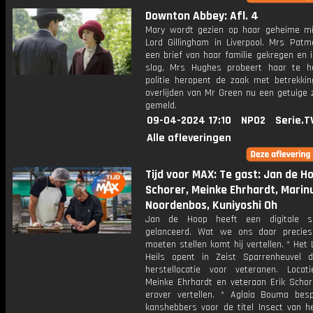
Downton Abbey: Afl. 4
Mary wordt gezien op haar geheime m
Lord Gillingham in Liverpool. Mrs Patm
een brief van haar familie gekregen en 
slag, Mrs Hughes probeert haar te h
politie heropent de zaak met betrekkin
overlijden van Mr Green nu een getuige 
gemeld.
09-04-2024 17:10
NPO2
Serie.T
Alle afleveringen
Tijd voor MAX: Te gast: Jan de Ho
Schorer, Meinke Ehrhardt, Marin
Noordenbos, Kuniyoshi Oh
Jan de Hoop heeft een digitale sp
gelanceerd. Wat we ons daar precies
moeten stellen komt hij vertellen. * Het
Heils opent in Zeist Sparrenheuvel 
herstellocatie voor veteranen. Locat
Meinke Ehrhardt en veteraan Erik Scho
erover vertellen. * Aglaia Bouma bes
kanshebbers voor de titel Insect van he