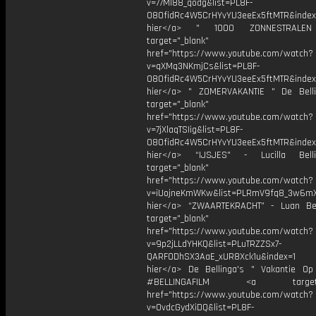
v=77Ml88_qodg&list=PL8F-
O8OfidRc4W5CrHYvYU3eeEx5ftMTR&index=
hier</a> " 1000 ZONNESTRAL
target="_blank"
href="https://www.youtube.com/watch?
v=qXMq3NKmjCs&list=PL8F-
O8OfidRc4W5CrHYvYU3eeEx5ftMTR&index=
hier</a> " ZOMERVAKANTIE " De Bell
target="_blank"
href="https://www.youtube.com/watch?
v=7jXlaqTSIig&list=PL8F-
O8OfidRc4W5CrHYvYU3eeEx5ftMTR&index=
hier</a> “IJSJES" - Lucilla Bel
target="_blank"
href="https://www.youtube.com/watch?
v=iUojneKmWKw&list=PLRmV9fq8_3w6mX
hier</a> “ZWAARTEKRACHT” - Luan Be
target="_blank"
href="https://www.youtube.com/watch?
v=9p2jLLdYHKQ&list=PLuTRZZSx7-
QARFODhSX3AaE_xUR8Xck1u&index=1
hier</a> De Bellinga's " Vakantie Op 
#BELLINGAFILM <a target="_
href="https://www.youtube.com/watch?
v=OvdcGydXiDQ&list=PL8F-