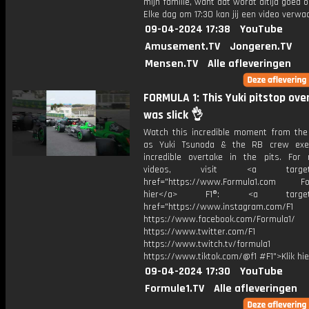
mijn familie, want dat wordt altijd goed 
Elke dag om 17:30 kan jij een video verwa
09-04-2024 17:38
YouTube
Amusement.TV
Jongeren.TV
Mensen.TV
Alle afleveringen
FORMULA 1: This Yuki pitstop ove
was slick 👌
Watch this incredible moment from th
as Yuki Tsunoda & the RB crew exe
incredible overtake in the pits. For
videos, visit <a target="_
href="https://www.Formula1.com Fol
hier</a> F1®: <a target="_
href="https://www.instagram.com/F1
https://www.facebook.com/Formula1/
https://www.twitter.com/F1
https://www.twitch.tv/formula1
https://www.tiktok.com/@f1 #F1">Klik hi
09-04-2024 17:30
YouTube
Formule1.TV
Alle afleveringen