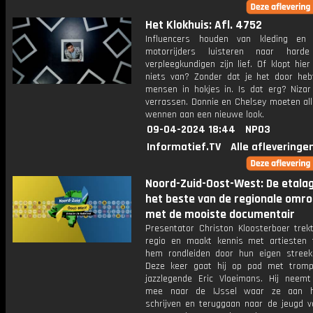
Het Klokhuis: Afl. 4752
Influencers houden van kleding en 
motorrijders luisteren naar harde
verpleegkundigen zijn lief. Of klopt hie
niets van? Zonder dat je het door hebt
mensen in hokjes in. Is dat erg? Nizar 
verrassen. Donnie en Chelsey moeten all
wennen aan een nieuwe look.
09-04-2024 18:44
NPO3
Informatief.TV
Alle afleveringe
Noord-Zuid-Oost-West: De etala
het beste van de regionale omr
met de mooiste documentair
Presentator Christon Kloosterboer trek
regio en maakt kennis met artiesten te
hem rondleiden door hun eigen streek
Deze keer gaat hij op pad met tromp
jazzlegende Eric Vloeimans. Hij neemt
mee naar de IJssel waar ze aan 
schrijven en teruggaan naar de jeugd va