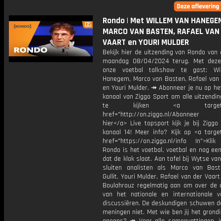
Rondo | Met WILLEM VAN HANEGE
MARCO VAN BASTEN, RAFAEL VAN
VAART en YOURI MULDER
Bekijk hier de uitzending van Rondo van
maandag 08/04/2024 terug. Met deze
onze voetbal talkshow te gast: Wi
Hanegem, Marco van Basten, Rafael van 
en Youri Mulder. ↠ Abonneer je nu op he
kanaal van Ziggo Sport om alle uitzendi
te kijken <a target="_
href="http://on.ziggo.nl/Abonneer
hier</a> Live topsport kijk je bij Ziggo
kanaal 14! Meer info? Kijk op <a target
href="https://on.ziggo.nl/info In">Klik
Rondo is het voetbal, voetbal en nog ee
dat de klok slaat. Aan tafel bij Wytse va
sluiten analisten als Marco van Bas
Gullit, Youri Mulder, Rafael van der Vaart
Boulahrouz regelmatig aan om over de ac
van het nationale en internationale v
discussiëren. De deskundigen schuwen d
meningen niet. Met wie ben jij het grond