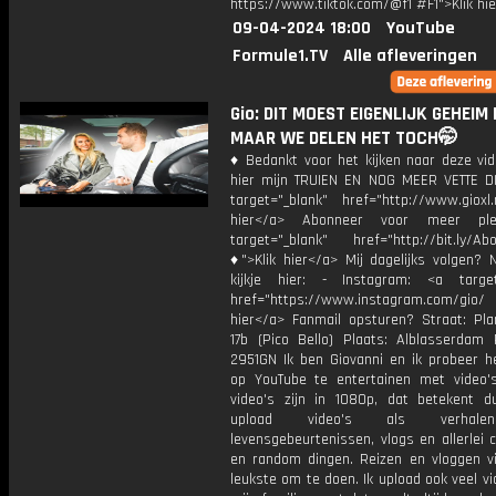
https://www.tiktok.com/@f1 #F1">Klik hi
09-04-2024 18:00
YouTube
Formule1.TV
Alle afleveringen
Gio: DIT MOEST EIGENLIJK GEHEIM
MAAR WE DELEN HET TOCH🤭
♦ Bedankt voor het kijken naar deze vid
hier mijn TRUIEN EN NOG MEER VETTE D
target="_blank" href="http://www.gioxl.
hier</a> Abonneer voor meer ple
target="_blank" href="http://bit.ly/Ab
♦">Klik hier</a> Mij dagelijks volgen?
kijkje hier: - Instagram: <a target
href="https://www.instagram.com/gio
hier</a> Fanmail opsturen? Straat: Pl
17b (Pico Bello) Plaats: Alblasserdam 
2951GN Ik ben Giovanni en ik probeer he
op YouTube te entertainen met video's
video's zijn in 1080p, dat betekent d
upload video's als verhale
levensgebeurtenissen, vlogs en allerlei 
en random dingen. Reizen en vloggen vi
leukste om te doen. Ik upload ook veel v