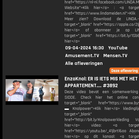
href="https://nl-nl.facebook.com/LINDA.
Website">Klik hier</a> : <a target
href="https://www.lindameiden.nl">Klik
Meer zien? Download de LINDA.-
target="_blank" href="https://apple.co/2Ij
hier</a> of abonneer je op LI
target="_blank" href="https://bit.ly/1Sb
hier</a>
09-04-2024 16:30
YouTube
Amusement.TV
Mensen.TV
Alle afleveringen
EnzoKnol: ER IS IETS MIS MET HET
APPARTEMENT.... #3892
Deze video bevat een samenwerkin
SIDDE. Check hier het online con
target="_blank" href="https://www.by
▬ Knolpower">Klik hier</a> kleding
target="_blank"
href="http://bit.ly/Knolpowerkleding Vo
hier</a> video: <a target="
href="https://youtu.be/_41jbrtl6oo Abon
hier</a> op dit kanaal: <a target=