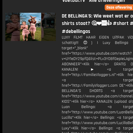
Voetbal.TV
Alle afleveringen
DE BELLiNGA'S: Wie weet wat er 
shirts staat? 🤔❤️🆎👍 #short 
#debellingas
LUXY FiLMT HAAR EiGEN UiTPAK Vi
schattig!!! 😍) | Luxy Belling
target="_blank"
href="https://www.youtube.com/watch?
v=UY1eDY29pfQ&list=PLv3Y08fGepIeiJq
ABONNEER">Klik hier</a> GRATIS
KANALEN! ► <a target="_
href="http://FamilieVloggers.nl">Klik h
<a target="_bl
href="http://FamilyVloggers.com DE">Kli
BELLiNGA'S SHORTS <a target="
href="https://www.youtube.com/chann
KIDS">Klik hier</a> KANALEN: (upload al
Luan Bellinga: <a target="
href="http://www.youtube.com/LuanBell
Lucilla">Klik hier</a> Bellinga: <a targe
href="http://www.youtube.com/LucillaBel
Luxy">Klik hier</a> Bellinga: <a target