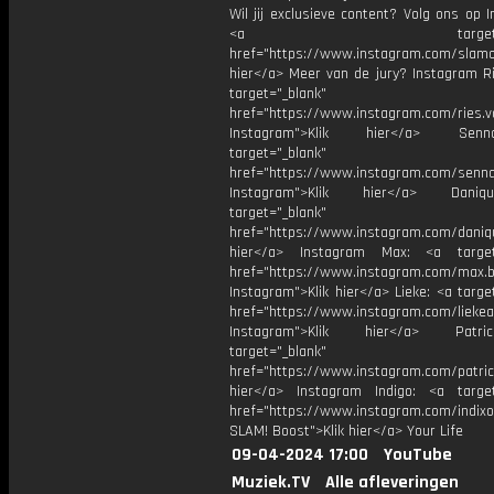
Wil jij exclusieve content? Volg ons op 
<a target="_bl
href="https://www.instagram.com/slamoff
hier</a> Meer van de jury? Instagram Ri
target="_blank"
href="https://www.instagram.com/ries.v
Instagram">Klik hier</a> Se
target="_blank"
href="https://www.instagram.com/senna
Instagram">Klik hier</a> Dani
target="_blank"
href="https://www.instagram.com/daniq
hier</a> Instagram Max: <a target=
href="https://www.instagram.com/max.b
Instagram">Klik hier</a> Lieke: <a targe
href="https://www.instagram.com/liekea
Instagram">Klik hier</a> Patr
target="_blank"
href="https://www.instagram.com/patric
hier</a> Instagram Indigo: <a target
href="https://www.instagram.com/indixo
SLAM! Boost">Klik hier</a> Your Life
09-04-2024 17:00
YouTube
Muziek.TV
Alle afleveringen