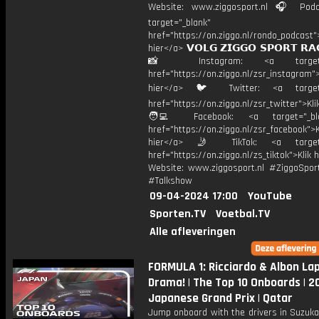
Website: www.ziggosport.nl 🎧 Podc
target="_blank"
href="https://on.ziggo.nl/rondo_podcast">
hier</a> 𝗩𝗢𝗟𝗚 𝗭𝗜𝗚𝗚𝗢 𝗦𝗣𝗢𝗥𝗧 𝗥𝗔
📸 Instagram: <a target="_
href="https://on.ziggo.nl/zsr_instagram">
hier</a> 🐦 Twitter: <a target=
href="https://on.ziggo.nl/zsr_twitter">Kli
🧑‍💻 Facebook: <a target="_bla
href="https://on.ziggo.nl/zsr_facebook">K
hier</a> 🤳 TikTok: <a target=
href="https://on.ziggo.nl/zs_tiktok">Klik h
Website: www.ziggosport.nl #ZiggoSpo
#Talkshow
09-04-2024 17:00
YouTube
Sporten.TV
Voetbal.TV
Alle afleveringen
FORMULA 1: Ricciardo & Albon La
Drama! | The Top 10 Onboards | 
Japanese Grand Prix | Qatar
Jump onboard with the drivers in Suzuka