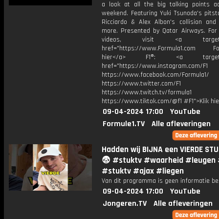
a look at all the big talking points a
weekend. Featuring Yuki Tsunoda's pitst
Ricciardo & Alex Albon's collision an
more. Presented by Qatar Airways. For
videos, visit <a target="_
href="https://www.Formula1.com Fol
hier</a> F1®: <a target="_
href="https://www.instagram.com/F1
https://www.facebook.com/Formula1/
https://www.twitter.com/F1
https://www.twitch.tv/formula1
https://www.tiktok.com/@f1 #F1">Klik hi
09-04-2024 17:00
YouTube
Formule1.TV
Alle afleveringen
Hadden wij BIJNA een VIERDE STU
😨 #stuktv #waarheid #leugen 
#stuktv #ajax #liegen
Van dit programma is geen informatie be
09-04-2024 17:00
YouTube
Jongeren.TV
Alle afleveringen