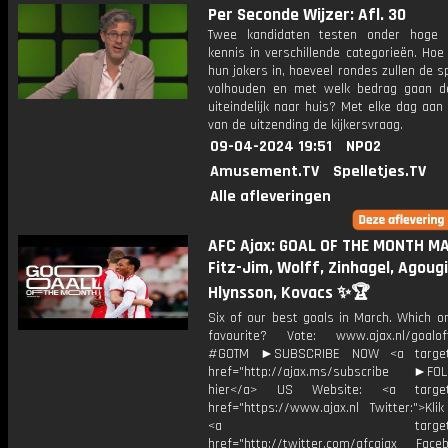
Per Seconde Wijzer: Afl. 30
Twee kandidaten testen onder hoge 
kennis in verschillende categorieën. Hoe 
hun jokers in, hoeveel rondes zullen de s
volhouden en met welk bedrag gaan d
uiteindelijk naar huis? Met elke dag aan
van de uitzending de kijkersvraag.
09-04-2024 19:51
NPO2
Amusement.TV
Spelletjes.TV
Alle afleveringen
AFC Ajax: GOAL OF THE MONTH MA
Fitz-Jim, Wolff, Zinhagel, Agougi
Hlynsson, Kovacs ✨🏆
Six of our best goals in March. Which o
favourite? Vote: www.ajax.nl/goalo
#GOTM ►SUBSCRIBE NOW <a target=
href="http://ajax.ms/subscribe ►FOL
hier</a> US Website: <a target=
href="https://www.ajax.nl Twitter:">Kli
<a target="_bl
href="http://twitter.com/afcajax Facebo