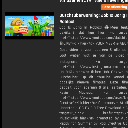
Amusement.TV
Alle afleveringe
DutchtuberGaming: Job Is Jarig I
Roblox!
Job Is Jarig In Roblox! 😂Meer leuk
bekijken? dat kan hier!: <a target
href="https://www.youtube.com/dutcht
👍LIKE">Klik hier</a> VOOR MEER & ABO
Deze video is voor iedereen & alle leef
Laat weten wat je van de video v
Instagram: <a target="_
href="https://www.instagram.com/dutch
Hoi!">Klik hier</a> Ik ben Job. Ook wel 
Dutchtuber! Op dit YouTube kanaal 
dagelijks nieuwe filmpjes. Deze film
bedoelt voor iedereen & alle leeftijden
Kevin Macleod: <a target="
href="https://www.youtube.com/user/k
Creative">Klik hier</a> Commons — Attri
Unported — CC BY 3.0 Free Download / S
target="_blank" href="https://bit.
Music">Klik hier</a> promoted by Audi
Ready for Summer by Roa Creative C