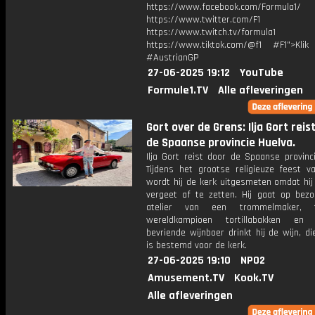
https://www.facebook.com/Formula1/
https://www.twitter.com/F1
https://www.twitch.tv/formula1
https://www.tiktok.com/@f1 #F1">Klik
#AustrianGP
27-06-2025 19:12
YouTube
Formule1.TV
Alle afleveringen
Gort over de Grens: Ilja Gort reis
de Spaanse provincie Huelva.
Ilja Gort reist door de Spaanse provinc
Tijdens het grootse religieuze feest v
wordt hij de kerk uitgesmeten omdat hij 
vergeet af te zetten. Hij gaat op bezo
atelier van een trommelmaker, 
wereldkampioen tortillabakken en
bevriende wijnboer drinkt hij de wijn, die
is bestemd voor de kerk.
27-06-2025 19:10
NPO2
Amusement.TV
Kook.TV
Alle afleveringen