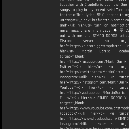
together with Citadelle is out now! One
songs to play in my recent sets! Turn on
for the official lyrics! 💬 Subscribe to m
<a target="_blank" href="http://stmpd.c
and">Klik hier</a> turn on notificati
never miss one of my videos! 🔔 💬 
out with me and STMPD RCRDS artist
Discord server: <a target="
href="https://discord.gg/stmpdrcrds Fol
hier</a> Martin Garrix: Faceb
target="_blank"
href="http://facebook.com/MartinGarrix
Twitter:">Klik hier</a> <a target=
href="http://twitter.com/MartinGarrix
Instagram:">Klik hier</a> <a target
href="http://instagram.com/MartinGarrix
YouTube:">Klik hier</a> <a target=
href="http://youtube.com/MartinGarrix
Follow">Klik hier</a> STMPD RCRDS Yo
target="_blank"
href="http://www.youtube.com/c/stmpd
Facebook:">Klik hier</a> <a target
href="https://www.facebook.com/STMP
Instagram:">Klik hier</a> <a target