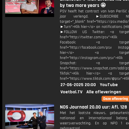
by two more years 🤩
PSV heeft het contract van Ivan Perišić
jaar verlengd. ►SUBSCRIBE 
target="_blank" href="https://psv.medi
►Turn">Klik hier</a> on notifications (Hit 
►FOLLOW US Twitter: <a target=
href="http://twitter.com/psv">Klik
Facebook: <a target="_
href="http://facebook.com/psv Instagr
hier</a> <a target="_
href="http://instagram.com/psv">Klik
Snapchat: <a target="_
href="https://www.snapchat.com/add/p
TikTok:">Klik hier</a> <a target=
href="https://www.tiktok.com/@psv">Klik
27-06-2025 20:00
YouTube
Voetbal.TV
Alle afleveringen
NOS Journaal 20.00 uur: Afl. 128
Met het laatste nieuws, gebeurteni
nationaal en internationaal bela
weersverwachting. En op NPO 1 e
gebarentaal.