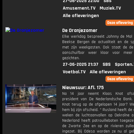
27-06-2025 22:00
SBS
Amusement.TV
Muziek.TV
Alle afleveringen
De Oranjezomer
Elke werkdag bespreekt Johnny de Mol 
Beekse Bergen de actualiteit en de s
met zijn weekgasten. Ook staat de de 
aanschuifbar weer klaar voor meer
gezichten.
27-06-2025 21:37
SBS
Sporten.
Voetbal.TV
Alle afleveringen
Nieuwsuur: Afl. 175
Na 14 jaar neemt Klaas Knot afsc
president van De Nederlandsche Bank. 
Knot terug op de afgelopen 14 jaar? W
hem bij zijn afscheid. * Rusland heeft de
weken de luchtaanvallen op Oekraïne o
Nederland heeft patrouilleboten toegeze
de Zwarte Zee en op de rivieren zull
ingezet. Bij Odesa worden ze nu al ge