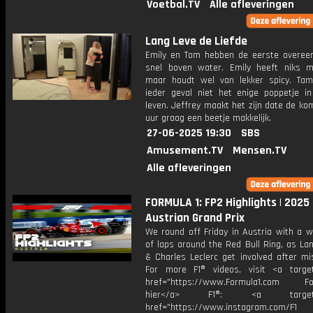
Voetbal.TV
Alle afleveringen
Lang Leve de Liefde
Emily en Tom hebben de eerste overee
snel boven water. Emily heeft niks 
maar houdt wel van lekker spicy. Tam
ieder geval niet het enige poppetje in
leven. Jeffrey maakt het zijn date de k
uur graag een beetje makkelijk.
27-06-2025 19:30
SBS
Amusement.TV
Mensen.TV
Alle afleveringen
FORMULA 1: FP2 Highlights | 2025
Austrian Grand Prix
We round off Friday in Austria with a w
of laps around the Red Bull Ring, as La
& Charles Leclerc get involved after mi
For more F1® videos, visit <a target
href="https://www.Formula1.com Fol
hier</a> F1®: <a target="_
href="https://www.instagram.com/F1