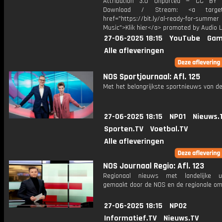
Attribution 3.0 Unported — CC BY 
Download / Stream: <a target="
href="https://bit.ly/al-ready-for-summer
Music">Klik hier</a> promoted by Audio L
27-06-2025 18:15
YouTube
Gam
Alle afleveringen
NOS Sportjournaal: Afl. 125
Met het belangrijkste sportnieuws van de
27-06-2025 18:15
NPO1
Nieuws.
Sporten.TV
Voetbal.TV
Alle afleveringen
NOS Journaal Regio: Afl. 123
Regionaal nieuws met landelijke uit
gemaakt door de NOS en de regionale om
27-06-2025 18:15
NPO2
Informatief.TV
Nieuws.TV