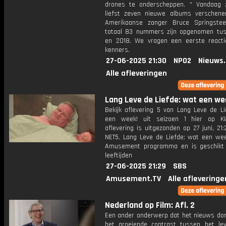
drones te onderscheppen. * Vandaag 
liefst zeven nieuwe albums verschen
Amerikaanse zanger Bruce Springste
totaal 83 nummers zijn opgenomen tu
en 2018. We vragen een eerste react
kenners.
27-06-2025 21:30
NPO2
Nieuws
Alle afleveringen
Lang Leve de Liefde: wat een we
Bekijk aflevering 5 van Lang Leve de Li
een week! uit seizoen 1 hier op KI
aflevering is uitgezonden op 27 juni, 21:
NET5. Lang Leve de Liefde: wat een wee
Amusement programma en is geschikt 
leeftijden
27-06-2025 21:29
SBS
Amusement.TV
Alle afleveringe
Nederland op Film: Afl. 2
Een ander onderwerp dat het nieuws dom
het groeiende contrast tussen het le