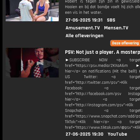
Robert is tegen zijn zin in gewissel
Haaien en bij dat bondje voelt hij zich al
een vis in het water.
27-06-2025 19:31
SBS
Amusement.TV
Mensen.TV
Alle afleveringen
PSV: Not just a player. A masterp
►SUBSCRIBE NOW <a target="
href="https://psv.media/2KXaA6m ►T
hier</a> on notifications (Hit the bell
US Twitter: <a target="_
href="http://twitter.com/psv">Klik
Facebook: <a target="_
href="http://facebook.com/psv Instagr
hier</a> <a target="_
href="http://instagram.com/psv">Klik
Snapchat: <a target="_
href="https://www.snapchat.com/add/p
TikTok:">Klik hier</a> <a target=
href="https://www.tiktok.com/@psv">Klik
27-06-2025 19:30
YouTube