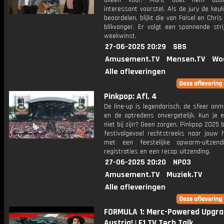
alleen voor. Marit doet hem da
interessant voorstel. Als de jury de ke
beoordelen, blijkt die van Faisel en Chri
blikvanger. Er volgt een spannende str
weekwinst.
27-06-2025 20:29
SBS
Amusement.TV
Mensen.TV
Wo
Alle afleveringen
Pinkpop: Afl. 4
De line-up is legendarisch, de sfeer on
en de optredens onvergetelijk. Kun je e
niet bij zijn? Geen zorgen, Pinkpop 2025 
festivalgevoel rechtstreeks naar jouw 
met een feestelijke opwarm-uitzendi
registraties en een recap uitzending.
27-06-2025 20:20
NPO3
Amusement.TV
Muziek.TV
Alle afleveringen
FORMULA 1: Merc-Powered Upgra
Austria! | F1 TV Tech Talk