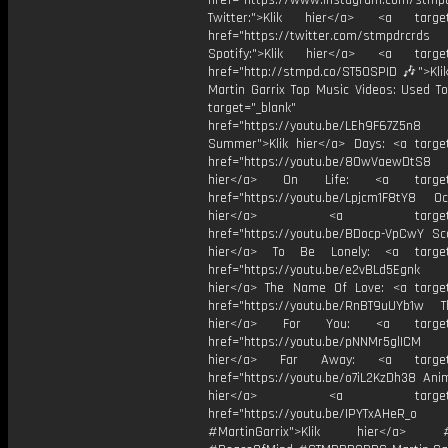
href="https://www.instagram.com/stmp
Twitter:">Klik hier</a> <a target=
href="https://twitter.com/stmpdrcrds
Spotify:">Klik hier</a> <a target=
href="http://stmpd.co/ST50SPID 🎶">Klik
Martin Garrix Top Music Videos: Used To
target="_blank"
href="https://youtu.be/LEh9F67Z5n8
Summer">Klik hier</a> Days: <a target
href="https://youtu.be/8OwVaewDtS8 H
hier</a> On Life: <a target="
href="https://youtu.be/Lpjcm1F8tY8 Oce
hier</a> <a target="_
href="https://youtu.be/BDocp-VpCwY Sca
hier</a> To Be Lonely: <a target=
href="https://youtu.be/e2vBLd5Egnk
hier</a> The Name Of Love: <a target
href="https://youtu.be/RnBT9uUYb1w Th
hier</a> For You: <a target="
href="https://youtu.be/pNNMr5glICM
hier</a> Far Away: <a target="
href="https://youtu.be/o7iL2KzDh38 Anim
hier</a> <a target="_
href="https://youtu.be/IPYTxAHeR_o
#MartinGarrix">Klik hier</a> #C