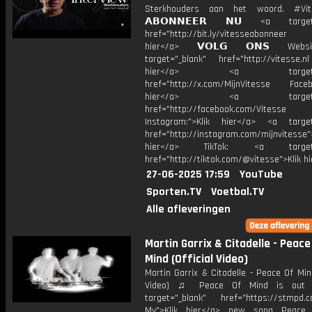
Sterkhouders aan het woord. #V
𝗔𝗕𝗢𝗡𝗡𝗘𝗘𝗥 𝗡𝗨 <a target=
href="http://bit.ly/vitesseabonnee
hier</a> 𝗩𝗢𝗟𝗚 𝗢𝗡𝗦 Webs
target="_blank" href="http://vitesse.nl
hier</a> <a target="_
href="http://x.com/MijnVitesse Facebo
hier</a> <a target="_
href="http://facebook.com/Vitesse
Instagram:">Klik hier</a> <a target
href="http://instagram.com/mijnvitesse">
hier</a> TikTok: <a target="
href="http://tiktok.com/@vitesse">Klik h
27-06-2025 17:59
YouTube
Sporten.TV
Voetbal.TV
Alle afleveringen
Martin Garrix & Citadelle - Peace
Mind (Official Video)
Martin Garrix & Citadelle - Peace Of Mind
Video) ♫ Peace Of Mind is out 
target="_blank" href="https://stmpd.
My">Klik hier</a> new song Peace