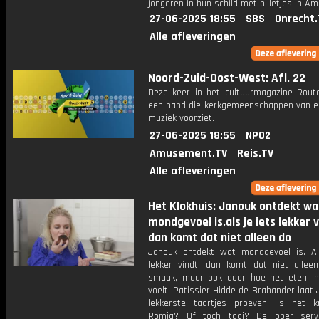
jongeren in hun schild met pilletjes in 
27-06-2025 18:55
SBS
Onrecht.
Alle afleveringen
Noord-Zuid-Oost-West: Afl. 22
Deze keer in het cultuurmagazine Route
een band die kerkgemeenschappen van ei
muziek voorziet.
27-06-2025 18:55
NPO2
Amusement.TV
Reis.TV
Alle afleveringen
Het Klokhuis: Janouk ontdekt wa
mondgevoel is,als je iets lekker v
dan komt dat niet alleen do
Janouk ontdekt wat mondgevoel is. Al
lekker vindt, dan komt dat niet allee
smaak, maar ook door hoe het eten i
voelt. Patissier Hidde de Brabander laat
lekkerste taartjes proeven. Is het k
Romig? Of toch taai? De ober serv