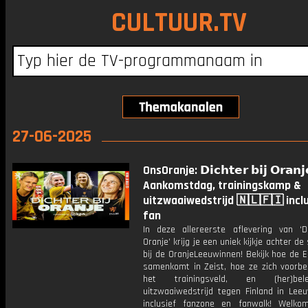
CULTUUR.TV
27-06-2025
OnsOranje: 𝗗𝗶𝗰𝗵𝘁𝗲𝗿 𝗯𝗶𝗷 𝗢𝗿𝗮𝗻𝗷
Aankomstdag, trainingskamp &
uitzwaaiwedstrijd 🇳🇱🇫🇮 incl
fan
In deze allereerste aflevering van ‘Di
Oranje’ krijg je een uniek kijkje achter d
bij de OranjeLeeuwinnen! Bekijk hoe de E
samenkomt in Zeist, hoe ze zich voorbe
het trainingsveld, en (her)be
uitzwaaiwedstrijd tegen Finland in Lee
inclusief fanzone en fanwalk! Welk