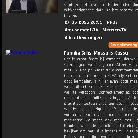
stad en het leven in Nederlandse do
zelfvoorzienende dorp uit het recente v
te zien.
27-06-2025 20:35
NPO2
Amusement.TV
Mensen.TV
Alle afleveringen
Familie Gillis: Massa is Kassa
Het is groot feest bij camping Blauwe 
seizoen gaat weer beginnen. Alleen Mark
moeilijk. Dat pa Peter altijd commentaa
tot daaraantoe, maar als Wendy zich e
gaat bemoeien, is hij er even klaar mee
weet hij zich snel te herpakken - in ee
wel te verstaan. Confectiemaatjes pa
meer bij de familie, dus krijgen Mark
prachtige kostuums aangemeten. Intus
Wendy aan haar eigen carrière, maar d
van de videoclip voor haar zomerhitje
moeizaam. Ze moet ook mee met Pe
Kroatië, waar de kibbelende tortelduif
bekijken om het Gillis-imperium uit te b
Peters ogen zijn lawaaiige luchthaven