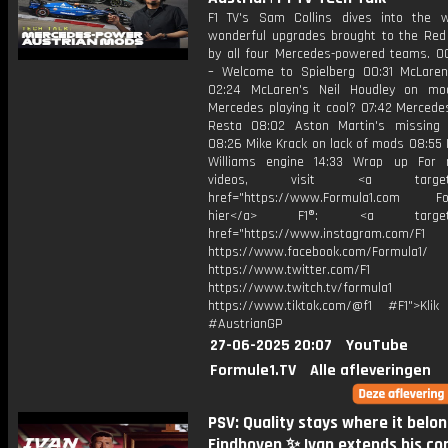
F1 TV's Sam Collins dives into the 
wonderful upgrades brought to the Red 
by all four Mercedes-powered teams. 00
– Welcome to Spielberg 00:31 McLare
02:24 McLaren's Neil Houdley on mo
Mercedes playing it cool? 07:42 Mercede
Resta 08:02 Aston Martin's missing
08:26 Mike Krack on lack of mods 08:55 
Williams engine 14:33 Wrap up For 
videos, visit <a target="_
href="https://www.Formula1.com Fol
hier</a> F1®: <a target="_
href="https://www.instagram.com/F1
https://www.facebook.com/Formula1/
https://www.twitter.com/F1
https://www.twitch.tv/formula1
https://www.tiktok.com/@f1 #F1">Klik
#AustrianGP
27-06-2025 20:07
YouTube
Formule1.TV
Alle afleveringen
PSV: Quality stays where it belon
Eindhoven ✨ Ivan extends his co