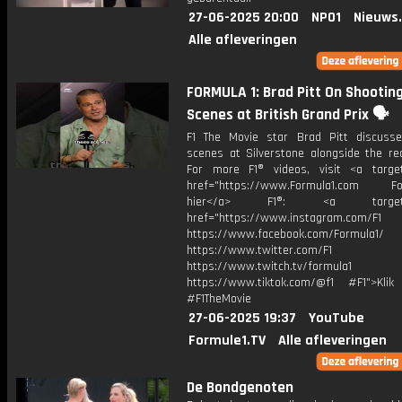
27-06-2025 20:00
NPO1
Nieuws
Alle afleveringen
FORMULA 1: Brad Pitt On Shootin
Scenes at British Grand Prix 🗣️
F1 The Movie star Brad Pitt discusse
scenes at Silverstone alongside the rea
For more F1® videos, visit <a target
href="https://www.Formula1.com Fol
hier</a> F1®: <a target="_
href="https://www.instagram.com/F1
https://www.facebook.com/Formula1/
https://www.twitter.com/F1
https://www.twitch.tv/formula1
https://www.tiktok.com/@f1 #F1">Klik
#F1TheMovie
27-06-2025 19:37
YouTube
Formule1.TV
Alle afleveringen
De Bondgenoten