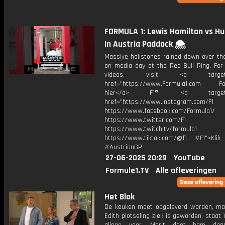
FORMULA 1: Lewis Hamilton vs Hu
In Austria Paddock 🌨️
Massive hailstones rained down over th
on media day at the Red Bull Ring. For
videos, visit <a target="_
href="https://www.Formula1.com Fol
hier</a> F1®: <a target="_
href="https://www.instagram.com/F1
https://www.facebook.com/Formula1/
https://www.twitter.com/F1
https://www.twitch.tv/formula1
https://www.tiktok.com/@f1 #F1">Klik
#AustrianGP
27-06-2025 20:29
YouTube
Formule1.TV
Alle afleveringen
Het Blok
De keuken moet opgeleverd worden, m
Edith plotseling ziek is geworden, staat 