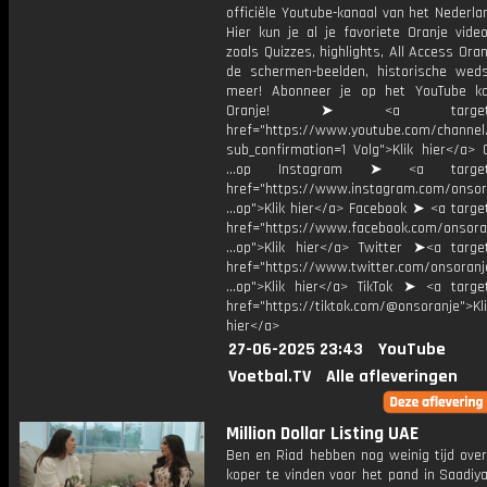
officiële Youtube-kanaal van het Nederlan
Hier kun je al je favoriete Oranje vide
zoals Quizzes, highlights, All Access Oran
de schermen-beelden, historische weds
meer! Abonneer je op het YouTube k
Oranje! ➤ <a target="_
href="https://www.youtube.com/chann
sub_confirmation=1 Volg">Klik hier</a> 
...op Instagram ➤ <a target="
href="https://www.instagram.com/onsor
...op">Klik hier</a> Facebook ➤ <a targe
href="https://www.facebook.com/onsora
...op">Klik hier</a> Twitter ➤<a target
href="https://www.twitter.com/onsoranj
...op">Klik hier</a> TikTok ➤ <a target
href="https://tiktok.com/@onsoranje">Kli
hier</a>
27-06-2025 23:43
YouTube
Voetbal.TV
Alle afleveringen
Million Dollar Listing UAE
Ben en Riad hebben nog weinig tijd over
koper te vinden voor het pand in Saadiy