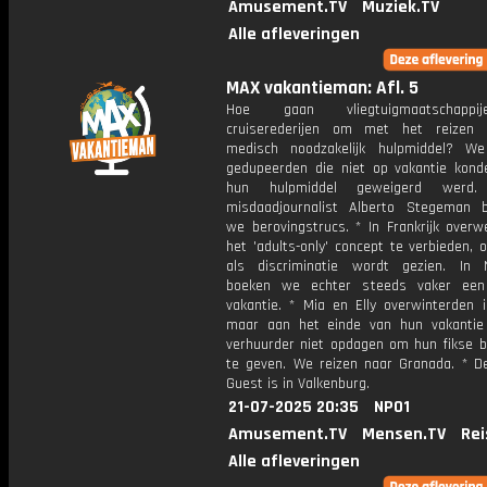
Amusement.TV
Muziek.TV
Alle afleveringen
MAX vakantieman: Afl. 5
Hoe gaan vliegtuigmaatschapp
cruiserederijen om met het reizen
medisch noodzakelijk hulpmiddel? W
gedupeerden die niet op vakantie kon
hun hulpmiddel geweigerd werd
misdaadjournalist Alberto Stegeman 
we berovingstrucs. * In Frankrijk over
het 'adults-only' concept te verbieden,
als discriminatie wordt gezien. In 
boeken we echter steeds vaker een 
vakantie. * Mia en Elly overwinterden i
maar aan het einde van hun vakanti
verhuurder niet opdagen om hun fikse b
te geven. We reizen naar Granada. * D
Guest is in Valkenburg.
21-07-2025 20:35
NPO1
Amusement.TV
Mensen.TV
Rei
Alle afleveringen