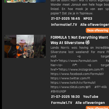
aan de boom. Huh? wat is kunst eigenlij
Wonder meet Janouk een hele hoge bo
liniaal. En hoe maak je van een spi
papier? Dat zie je in Topnieuw.
21-07-2025 18:45
NPO3
Informatief.TV
Alle afleveringe
FORMULA 1: Not Everything Went
Way At Silverstone 🤣
Lando Norris was having an incredibl
Silverstone last weekend! For more F1
visit <a target="_b
href="https://www.Formula1.com Fol
hier</a> F1®: <a target="_
href="https://www.instagram.com/F1
https://www.facebook.com/Formula1/
https://www.twitter.com/F1
https://www.twitch.tv/formula1
https://www.tiktok.com/@f1 #F1">Klik
#BritishGP
21-07-2025 18:30
YouTube
Formule1.TV
Alle afleveringen