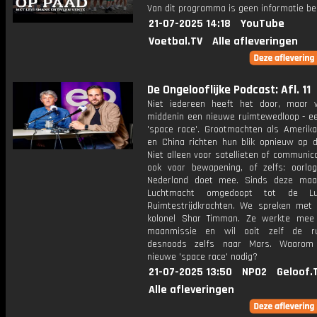
Van dit programma is geen informatie be
21-07-2025 14:18
YouTube
Voetbal.TV
Alle afleveringen
De Ongelooflijke Podcast: Afl. 11
Niet iedereen heeft het door, maar 
middenin een nieuwe ruimtewedloop - e
'space race'. Grootmachten als Amerika
en China richten hun blik opnieuw op d
Niet alleen voor satellieten of communic
ook voor bewapening, of zelfs: oorlo
Nederland doet mee. Sinds deze maa
Luchtmacht omgedoopt tot de Lu
Ruimtestrijdkrachten. We spreken met l
kolonel Shar Timman. Ze werkte mee
maanmissie en wil ooit zelf de ru
desnoods zelfs naar Mars. Waarom
nieuwe 'space race' nodig?
21-07-2025 13:50
NPO2
Geloof.
Alle afleveringen