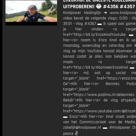
EnzoKnol: DE SNELSTE RODELBAA
UITPROBEREN!! 😂 #4356 #4357
Knolpower kledinglijn ➜ www.knolpowe
video bevat de volgende vlogs: 0:00 - V
35:51 - Vlog #4367 ▬ Ik speel ook games
je hier vinden: <a target="
href="http://bit.ly/EnzoKnolYoutube ▬ M
hier</a> naam is Enzo Knol en ik up
maandag, woensdag en zaterdag om 4
vlog op mijn YouTube kanaal Abonneer j
kanaal zodat je alles kan bekijken w
maak: <a target="_b
href="http://bit.ly/AbonneerEnzoKnol ▬ 
hier</a> mij ook op social me
target="_blank" href="https://enzo.kno
De">Klik hier</a> Bennies Podc
target="_blank"
href="https://www.podimo.nl/debennies
Bekijk">Klik hier</a> de vlog afspeelli
target="_blank"
href="https://www.youtube.com/@EnzoKn
▬ Enzo">Klik hier</a> Knol staat onder
van het Commissariaat voor de Media.
zakelijk@knolpower.nl ▬ #Knolpower Di
peace ✌