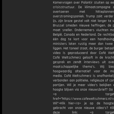
Kamervragen over Palantir stuiten op ee
crisisstructuur. De klimaatcampagne 
overtoeren met hitteplan
overstromingspaniek. Trump zakt verder
ijs, zijn broze gestel valt niet langer te 
Brussel smeden nieuwe heffingen, de p
moet sneller. Ondernemers vluchten ma
België, Canada en Nederland. De rechtb
één dag te kort voor een handhaving
ministers laten rustig meer dan twe
liggen. Het toneel staat, de burger betaalt
video is geproduceerd door Café Wel
Café Weltschmerz gelooft in de krach
gesprek en zendt interviews uit ove
maatschappelijke thema's. Wij bi
hoogwaardig alternatief voor de ma
media. Café Weltschmerz is onafhankelij
verbonden aan politieke, religieuze of c
partijen. Wil je meer video's bekijken
hoogte blijven via onze nieuwsbrief? Ga
<a target="_bl
href="https://www.cafeweltschmerz.nl/v
Wil">Klik hier</a> je op de hoogt
gebracht van onze nieuwe video's? Kl
deze link: <a target="_