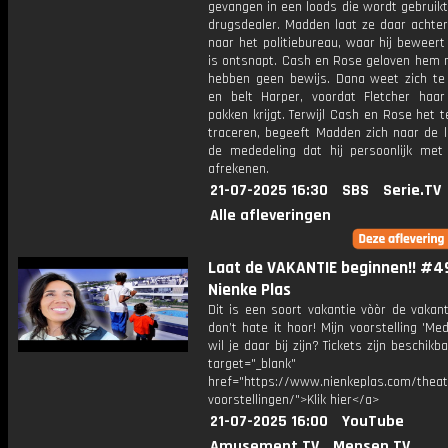
gevangen in een loods die wordt gebruik
drugsdealer. Madden laat ze daar achter
naar het politiebureau, waar hij beweer
is ontsnapt. Cash en Rose geloven hem n
hebben geen bewijs. Dana weet zich te 
en belt Harper, voordat Fletcher haa
pakken krijgt. Terwijl Cash en Rose het t
traceren, begeeft Madden zich naar de 
de mededeling dat hij persoonlijk met
afrekenen.
21-07-2025 16:30
SBS
Serie.TV
Alle afleveringen
Laat de VAKANTIE beginnen!! #4
Nienke Plas
Dit is een soort vakantie vòòr de vakan
don’t hate it hoor! Mijn voorstelling 'Mede
wil je daar bij zijn? Tickets zijn beschikb
target="_blank"
href="https://www.nienkeplas.com/theat
voorstellingen/">Klik hier</a>
21-07-2025 16:00
YouTube
Amusement.TV
Mensen.TV