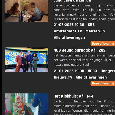
Lang Leve de Liefde
Die onopvallende tuinman blijkt gewoo
haar date, Wim, te zijn. En deze 
hovenier maakt haar al snel het hof. Vo
is Christa heel lang houdbaar, zoals goed
21-07-2025 19:30
SBS
Amusement.TV
Mensen.TV
Alle afleveringen
NOS Jeugdjournaal: Afl. 202
Het laatste nieuws uit binnen- en buit
het weer, speciaal voor de jonge kijker.
1 extra met gebarentaal.
21-07-2025 19:00
NPO3
Jonger
Nieuws.TV
Alle afleveringen
Het Klokhuis: Afl. 144
De boom op het plein voor het Klokhui
moet plaatsmaken voor een kunstwerk. 
verdriet van Wouter die mooie herinneri