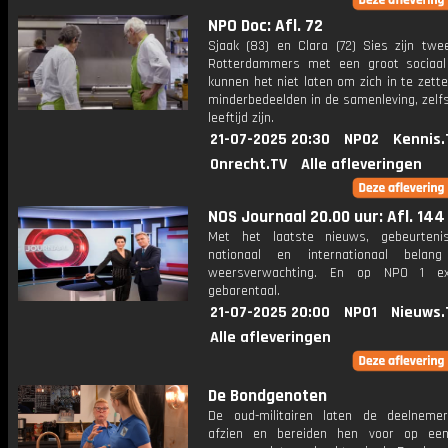
NPO Doc: Afl. 72
Sjaak (83) en Clara (72) Sies zijn tw
Rotterdammers met een groot sociaal
kunnen het niet laten om zich in te zett
minderbedeelden in de samenleving, zelf
leeftijd zijn.
21-07-2025 20:30
NPO2
Kennis.
Onrecht.TV
Alle afleveringen
NOS Journaal 20.00 uur: Afl. 144
Met het laatste nieuws, gebeurteni
nationaal en internationaal bela
weersverwachting. En op NPO 1 e
gebarentaal.
21-07-2025 20:00
NPO1
Nieuws.
Alle afleveringen
De Bondgenoten
De oud-militairen laten de deelnem
afzien en bereiden hen voor op ee