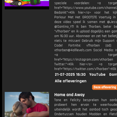
speciale voordelen: <a target=
href="https://www.youtube.com/channel
Bedankt">Klik hier</a> voor het ki
Parkour Met Het GROOTSTE Voertuig in 
deze video speel ik samen met @Jess
@Santino_YT! Ik ben Thorben, beter b
"vThorben" en ik upload dagelijks een ga
om 16:30 uur. Abonneer en zet het belle
niets te missen! Gebruik mijn Support 
Code! Fortnite: vThorben (ad) B
vthorben@4alllevels.com Social Media: I
<a target="_bl
href="https://instagram.com/vthorben
Twitter:">Klik hier</a> <a target=
href="https://twitter.com/vThorben">Klik
21-07-2025 16:30
YouTube
Gam
Alle afleveringen
Home and Away
Tane en Felicity bespreken hun aan
probeert hen ervan te weerhoud
uiteindelijk wordt het aanbod toch geac
Ondertussen houden Madden en Fletc