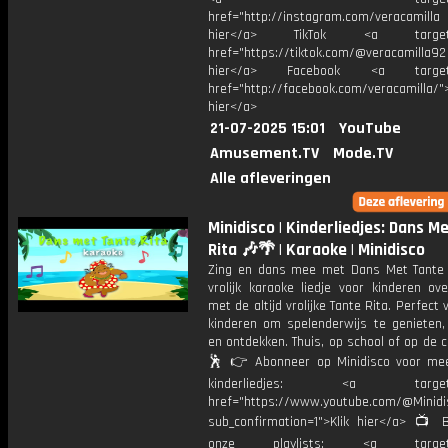
href="http://instagram.com/veracamill
hier</a> TikTok <a target="
href="https://tiktok.com/@veracamilla9
hier</a> Facebook <a target="
href="http://facebook.com/veracamilla/">
hier</a>
21-07-2025 15:01
YouTube
Amusement.TV
Mode.TV
Alle afleveringen
Minidisco | Kinderliedjes: Dans M
Rita 🎶🌴 | Karaoke | Minidisco
Zing en dans mee met Dans Met Tante 
vrolijk karaoke liedje voor kinderen ov
met de altijd vrolijke Tante Rita. Perfect 
kinderen om spelenderwijs te genieten
en ontdekken. Thuis, op school of op de c
🕺 👉 Abonneer op Minidisco voor meer
kinderliedjes: <a target="
href="https://www.youtube.com/@Minidis
sub_confirmation=1">Klik hier</a> 📺 B
onze playlists: <a target="