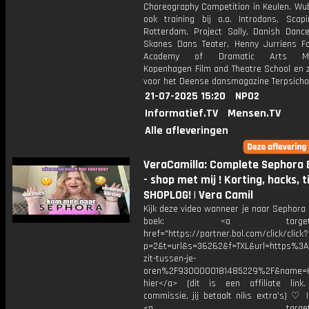
Choreography Competition in Keulen. Wub
ook training bij o.a. Introdans, Scapi
Rotterdam, Project Sally, Danish Dance
Skanes Dans Teater, Henny Jurriens Fo
Academy of Dramatic Arts Maas
Kopenhagen Film and Theatre School en z
voor het Deense dansmagazine Terpsicho
21-07-2025 15:20
NPO2
Informatief.TV
Mensen.TV
Alle afleveringen
VeraCamilla: Complete Sephora 
- shop met mij ! Korting, hacks, t
SHOPLOG! | Vera Camil
Kijk deze video wanneer je naar Sephora 
boek: <a target="_b
href="https://partner.bol.com/click/click?
p=2&t=url&s=36262&f=TXL&url=https%
zit-tussen-je-
oren%2F9300000181485229%2F&name=H
hier</a> (dit is een affiliate link.
commissie, jij betaalt niks extra's) ♡ 
<a target="_bl