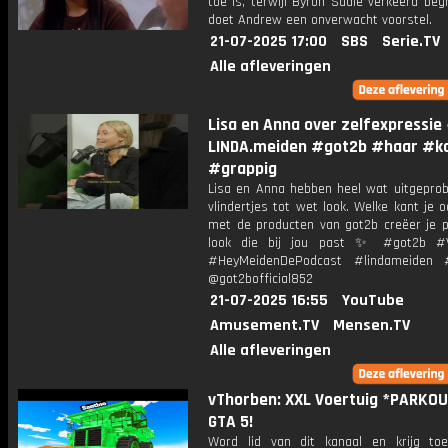
toe is, terwijl Byron Sadie verkeerd begri
doet Andrew een onverwacht voorstel.
21-07-2025 17:00
SBS
Serie.TV
Alle afleveringen
Lisa en Anna over zelfexpressie
LINDA.meiden #got2b #haar #k
#grappig
Lisa en Anna hebben heel wat uitgeprob
vlindertjes tot wet look. Welke kant je o
met de producten van got2b creëer je p
look die bij jou past ✨ #got2b #Vi
#HeyMeidenDePodcast #lindameiden
@got2bofficial852
21-07-2025 16:55
YouTube
Amusement.TV
Mensen.TV
Alle afleveringen
vThorben: XXL Voertuig *PARKOU
GTA 5!
Word lid van dit kanaal en krijg to