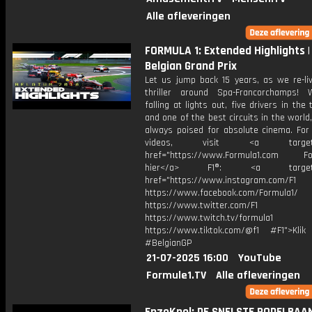
Alle afleveringen
FORMULA 1: Extended Highlights |
Belgian Grand Prix
Let us jump back 15 years, as we re-liv
thriller around Spa-Francorchamps! 
falling at lights out, five drivers in the t
and one of the best circuits in the world
always poised for absolute cinema. For
videos, visit <a target="_
href="https://www.Formula1.com Fol
hier</a> F1®: <a target="_
href="https://www.instagram.com/F1
https://www.facebook.com/Formula1/
https://www.twitter.com/F1
https://www.twitch.tv/formula1
https://www.tiktok.com/@f1 #F1">Klik
#BelgianGP
21-07-2025 16:00
YouTube
Formule1.TV
Alle afleveringen