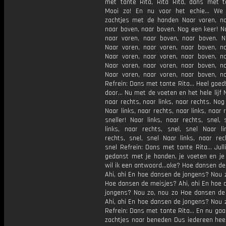
met tante Rita, Rita Rita, dans met t
Mooi zo! En nu voor het echie… We 
zachtjes met de handen Naar voren, na
naar boven, naar boven. Nog een keer! N
naar voren, naar boven, naar boven. Nu
Naar voren, naar voren, naar boven, n
Naar voren, naar voren, naar boven, n
Naar voren, naar voren, naar boven, n
Naar voren, naar voren, naar boven, n
Refrein: Dans met tante Rita… Heel goed
door… Nu met de voeten en het hele lijf N
naar rechts, naar links, naar rechts. Nog
Naar links, naar rechts, naar links, naar 
sneller! Naar links, naar rechts, snel,
links, naar rechts, snel, snel Naar li
rechts, snel, snel Naar links, naar rec
snel Refrein: Dans met tante Rita… Jull
gedanst met je handen, je voeten en je 
wil ik een antwoord…oke? Hoe dansen de
Ahi, ahi En hoe dansen de jongens? Nou 
Hoe dansen de meisjes? Ahi, ahi En hoe 
jongens? Nou zo, nou zo Hoe dansen de
Ahi, ahi En hoe dansen de jongens? Nou 
Refrein: Dans met tante Rita… En nu gaa
zachtjes naar beneden Dus iedereen heel