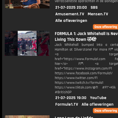
verrassendste opdrachten in de Bondgen
21-07-2025 20:00
SBS
Amusement.TV
Mensen.TV
Alle afleveringen
FORMULA 1: Jack Whitehall Is Nev
Living This Down 🤣🫣
Jack Whitehall bumped into a certa
Hamilton at Silverstone! For more F1® vid
<a target="_bl
href="https://www.Formula1.com Fol
hier</a> F1®: <a target="_
href="https://www.instagram.com/F1
https://www.facebook.com/Formula1/
https://www.twitter.com/F1
https://www.twitch.tv/formula1
https://www.tiktok.com/@f1 #F1">Klik
#BritishGP
21-07-2025 19:30
YouTube
Formule1.TV
Alle afleveringen