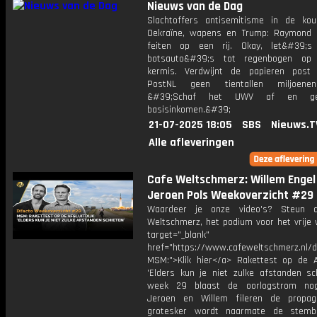
Nieuws van de Dag
Slachtoffers antisemitisme in de kou
Oekraïne, wapens en Trump: Raymond
feiten op een rij. Okay, let&#39;s
botsauto&#39;s tot regenbogen op T
kermis. Verdwijnt de papieren post
PostNL geen tientallen miljoenen
&#39;Schaf het UWV af en g
basisinkomen.&#39;
21-07-2025 18:05
SBS
Nieuws.T
Alle afleveringen
Cafe Weltschmerz: Willem Engel
Jeroen Pols Weekoverzicht #29
Waardeer je onze video's? Steun 
Weltschmerz, het podium voor het vrije 
target="_blank"
href="https://www.cafeweltschmerz.nl/
MSM:">Klik hier</a> Rakettest op de Afs
'Elders kun je niet zulke afstanden sch
week 29 blaast de oorlogstrom nog
Jeroen en Willem fileren de propag
grotesker wordt naarmate de stembu