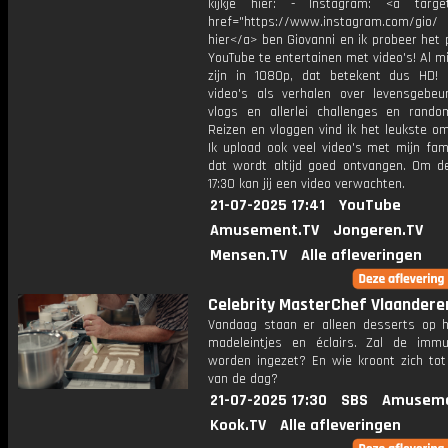
kijkje hier: - Instagram: <a target
href="https://www.instagram.com/gio/
hier</a> ben Giovanni en ik probeer het 
YouTube te entertainen met video's! Al mi
zijn in 1080p, dat betekent dus HD! 
video's als verhalen over levensgebeur
vlogs en allerlei challenges en rando
Reizen en vloggen vind ik het leukste o
Ik upload ook veel video's met mijn fam
dat wordt altijd goed ontvangen. Om 
17:30 kan jij een video verwachten.
21-07-2025 17:41
YouTube
Amusement.TV
Jongeren.TV
Mensen.TV
Alle afleveringen
Celebrity MasterChef Vlaandere
Vandaag staan er alleen desserts op 
madeleintjes en éclairs. Zal de immun
worden ingezet? En wie kroont zich tot 
van de dag?
21-07-2025 17:30
SBS
Amuseme
Kook.TV
Alle afleveringen