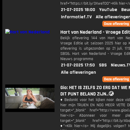
href="https://bit.ly/3XweTO0">Klik hier</
21-07-2025 18:00
YouTube
Beu
Informatief.TV
Alle afleveringe
Hart van Nederland - Vroege Edit
Bekijk aflevering 144 van Hart van Ne
Vroege Editie uit seizoen 2025 hier op 
aflevering is uitgezonden op 21 juli, 17:
SBS6. Hart van Nederland - Vroege Edit
Nieuws programma
21-07-2025 17:50
SBS
Nieuws.T
Alle afleveringen
Gio: HET IS ZELFS ZO ERG DAT WE
DIT PUNT BELAND ZIJN..🥲
♦ Bedankt voor het kijken naar deze vid
hier mijn TRUIEN EN NOG MEER VETTE D
target="_blank" href="http://www.gioxl.
hier</a> Abonneer voor meer ple
target="_blank" href="http://bit.ly/Ab
♦">Klik hier</a> Mij dagelijks volgen?