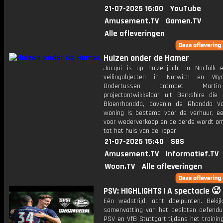
21-07-2025 16:00
YouTube
Amusement.TV
Gamen.TV
Alle afleveringen
Huizen onder de Hamer
Jacqui is op huizenjacht in Norfolk e
veilingobjecten in Norwich en Wy
Ondertussen ontmoet Mart
projectontwikkelaar uit Berkshire die
Blaenrhondda, bovenin de Rhondda Va
woning is bestemd voor de verhuur, e
voor wederverkoop en de derde wordt 
tot het huis van de koper.
21-07-2025 15:40
SBS
Amusement.TV
Informatief.TV
Woon.TV
Alle afleveringen
PSV: HIGHLIGHTS | A spectacle 🥵
Eén wedstrijd, acht doelpunten. Bekij
samenvatting van het besloten oefendu
PSV en VfB Stuttgart tijdens het traini