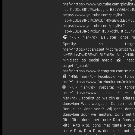
href="https://www.youtube.com/playlist
list=PL0Ce81PoTVxi4pbghcrBZ5VVj6b-5e1N
https://www.youtube.com/playlist?
list=PL0Ce81PoTVxhVx0hHXvg6wcLBgMgL
https://www.youtube.com/playlist?
list=PL0Ce81PoTVxi6nHf5IXkgchUHt-cLE4
🎧">Klik hier</a> Beluister onze m
Spotify: <a target="_
href="https://open.spotify.com/artist/
si=SEUbsDvzRB6wi1qBLEnk5A Volg">Klik
Minidisco op social media: 📸 Inst
target="_blank"
href="https://www.instagram.com/minidis
📘">Klik hier</a> Facebook: <a target
href="https://www.facebook.com/minidi
🌐">Klik hier</a> Website: <a target
href="https://www.minidisco.nl/ ---
hier</a> Liedtekst Zo, we zijn er! Iedere
dansvloer Want we gaan… Dansen met T
Ben je er klaar voor? Wij gaan dan
dansvloer Gaan we feesten… Dans met ta
Rita Rita, dans met tante Rita Dans 
Rita, Rita Rita, dans met tante Rita
tante Rita, Rita Rita, dans met tante 