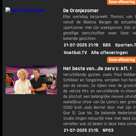
De Oranjezomer
Elke werkdag bespreekt Thomas van 
vanuit de Beekse Bergen de actualit
sportzomer met zijn weekgasten. Ook st
gezellige aanschuifbar weer klaar 
bekende gezichten.
21-07-2025 21:18
SBS
Sporten.
Voetbal.TV
Alle afleveringen
Het beste van...de zero's: Afl. 1
Verschillende gasten, zoals Paul Rabber
Schlikker en Tangarine, vertellen hun her
aan de zeroes. Ze kijken naar de groots
de vetste hits en verschillende tv-show
de plastuit een belangrijke nieuwe uitvin
wekelijkse show van De Lama's een grote 
2000 brak Jody Bernal door met zijn m
Que Si, Que No. De bekende Nederland
studio zingen natuurlijk mee met deze z
vertellen wat zij deden in deze hete zome
21-07-2025 21:15
NPO3