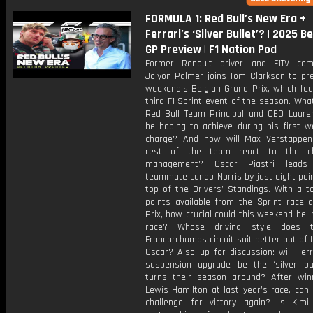
FORMULA 1: Red Bull’s New Era +
Ferrari’s ‘Silver Bullet’? | 2025 B
GP Preview | F1 Nation Pod
Former Renault driver and F1TV com
Jolyon Palmer joins Tom Clarkson to pre
weekend’s Belgian Grand Prix, which fea
third F1 Sprint event of the season. Wha
Red Bull Team Principal and CEO Laure
be hoping to achieve during his first w
charge? And how will Max Verstappe
rest of the team react to the c
management? Oscar Piastri leads
teammate Lando Norris by just eight poi
top of the Drivers’ Standings. With a t
points available from the Sprint race 
Prix, how crucial could this weekend be in
race? Whose driving style does 
Francorchamps circuit suit better out of
Oscar? Also up for discussion: will Ferr
suspension upgrade be the ‘silver bul
turns their season around? After win
Lewis Hamilton at last year’s race, can
challenge for victory again? Is Kimi 