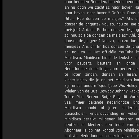
naar beneden Beneden, beneden, benede
en nu gaan we zachtjes naar boven Na
naar boven, naar boven!!! Refrein: Dans
Rita… Hoe dansen de meisjes? Ahi, a
dansen de jongens? Nou zo, nou zo Hoe 
meisjes? Ahi, ahi En hoe dansen de jon
zo, nou zo Hoe dansen de meisjes? Ahi, 
dansen de jongens? Nou zo, nou zo Hoe 
meisjes? Ahi, ahi En hoe dansen de jon
zo, nou zo --- Het officiële YouTube k
Minidisco. Minidisco biedt de leukste kin
voor peuters, kleuters en jonge k
Nederlandse kinderliedjes om peuters en
te laten zingen, dansen en leren.
kinderliedjes die je op het Minidisco ka
zijn onder andere Tsjoe Tjsoe Wa, Hokey
Wielen van de Bus, Cowboy Johnny, Krokod
Tante Rita, Berend Botje Ging Uit Vare
veel meer bekende nederlandse kinde
Minidisco maakt al jaren kinderlie
basischolen, kinderopvanding en vakant
Minidisco bereikt miljoenen kinderen e
peuters en kleuters een feest van he
Abonneer je op het kanaal van Minidisc
leukste Nederlandse kinderliedjes, dans