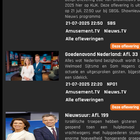
2025 hier op KIJK. Deze aflevering is u
op 21 juli, 22:50 uur bij SBS6. Shownie
Nieuws programma
21-07-2025 22:50
SBS
Amusement.TV
Nieuws.TV
Alle afleveringen
Goedenavond Nederland: Afl. 33
Alles wat Nederland bezighoudt wordt b
Welmoed Sijtsma en Sam Hagens o
actuele en uitgesproken gasten, bijges
een sidekick.
21-07-2025 22:20
NPO1
Amusement.TV
Nieuws.TV
Alle afleveringen
Nieuwsuur: Afl. 199
Israëlische troepen hebben gisteren
geopend toen een hulpkonvooi
vrachtwagens met hulpgoederen stuit
enorme hoeveelheid 'hongerende groepe