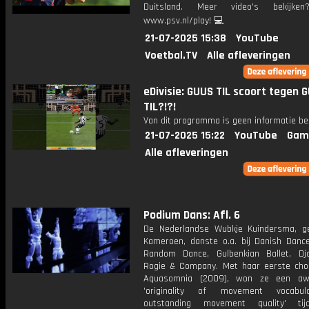
Duitsland. Meer video's bekijke
www.psv.nl/play! 💻
21-07-2025 15:38
YouTube
Voetbal.TV
Alle afleveringen
eDivisie: GUUS TIL scoort tegen 
TIL?!?!
Van dit programma is geen informatie be
21-07-2025 15:22
YouTube
Gam
Alle afleveringen
Podium Dans: Afl. 6
De Nederlandse Wubkje Kuindersma, g
Kameroen, danste o.a. bij Danish Dance
Random Dance, Gulbenkian Ballet, Dj
Rogie & Company. Met haar eerste chor
Aquasomnia (2009), won ze een aw
'originality of movement vocabu
outstanding movement quality' ti