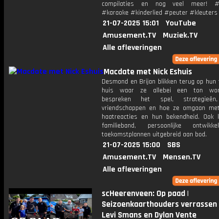
compilaties en nog veel meer! #m
#karaoke #kinderlied #peuter #kleuters
21-07-2025 15:01
YouTube
Amusement.TV
Muziek.TV
Alle afleveringen
Macdate met Nick Eshuis
Desmond en Brijan blikken terug op hun t
huis waar ze allebei een ton wo
bespreken het spel, strategieën,
vriendschappen en hoe ze omgaan met
haatreacties en hun bekendheid. Ook
familieband, persoonlijke ontwikk
toekomstplannen uitgebreid aan bod.
21-07-2025 15:00
SBS
Amusement.TV
Mensen.TV
Alle afleveringen
scHeerenveen: Op paad |
Seizoenkaarthouders verrassen
Levi Smans en Dylan Vente