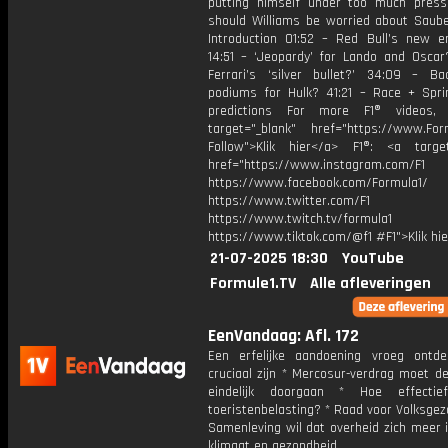
putting himself under too much pres
should Williams be worried about Saub
Introduction 01:52 – Red Bull’s new e
14:51 – ‘Jeopardy’ for Lando and Oscar
Ferrari’s ‘silver bullet?’ 34:09 – Bac
podiums for Hulk? 41:21 – Race + Spri
predictions For more F1® videos, 
target="_blank" href="https://www.For
Follow">Klik hier</a> F1®: <a target
href="https://www.instagram.com/F1
https://www.facebook.com/Formula1/
https://www.twitter.com/F1
https://www.twitch.tv/formula1
https://www.tiktok.com/@f1 #F1">Klik hi
21-07-2025 18:30
YouTube
Formule1.TV
Alle afleveringen
EenVandaag: Afl. 172
Een erfelijke aandoening vroeg ontd
cruciaal zijn * Mercosur-verdrag moet d
eindelijk doorgaan * Hoe effecti
toeristenbelasting? * Raad voor Volksge
Samenleving wil dat overheid zich meer 
klimaat en gezondheid