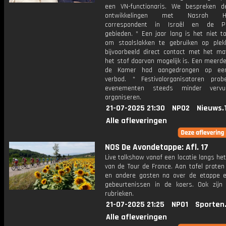
een VN-functionaris. We bespreken d
ontwikkelingen met Nasrah Habi
correspondent in Israël en de Pal
gebieden. * Een jaar lang is het niet t
om staalslakken te gebruiken op ple
bijvoorbeeld direct contact met het mat
het stof daarvan mogelijk is. Een meerd
de Kamer had aangedrongen op een t
verbod. * Festivalorganisatoren pro
evenementen steeds minder vervu
organiseren.
21-07-2025 21:30
NPO2
Nieuws.
Alle afleveringen
NOS De Avondetappe: Afl. 17
Live talkshow vanaf een locatie langs he
van de Tour de France. Aan tafel praten
en andere gasten na over de etappe 
gebeurtenissen in de koers. Ook zijn
rubrieken.
21-07-2025 21:25
NPO1
Sporten
Alle afleveringen