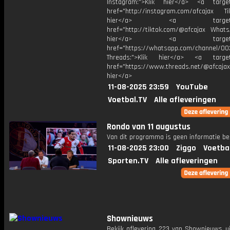
Instagram:">Klik hier</a> <a target
href="http://instagram.com/afcajax TikT
hier</a> <a target="_
href="http://tiktok.com/@afcajax WhatsA
hier</a> <a target="_
href="https://whatsapp.com/channel/
Threads:">Klik hier</a> <a target=
href="https://www.threads.net/@afcajax
hier</a>
11-08-2025 23:59
YouTube
Voetbal.TV
Alle afleveringen
Rondo van 11 augustus
Van dit programma is geen informatie be
11-08-2025 23:00
Ziggo
Voetba
Sporten.TV
Alle afleveringen
Shownieuws
Bekijk aflevering 223 van Shownieuws ui