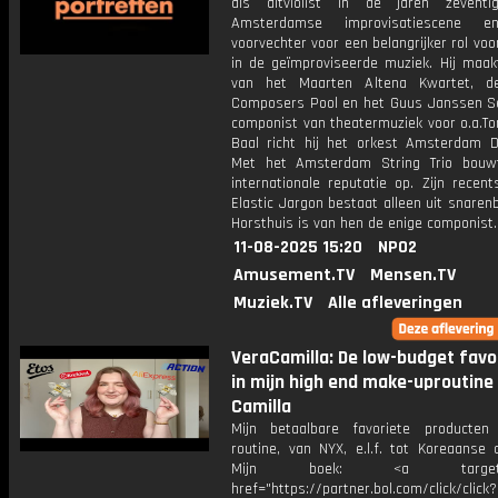
als altviolist in de jaren zevent
Amsterdamse improvisatiescene 
voorvechter voor een belangrijker rol voor
in de geïmproviseerde muziek. Hij maakt
van het Maarten Altena Kwartet, de
Composers Pool en het Guus Janssen Se
componist van theatermuziek voor o.a.To
Baal richt hij het orkest Amsterdam 
Met het Amsterdam String Trio bouw
internationale reputatie op. Zijn recen
Elastic Jargon bestaat alleen uit snaren
Horsthuis is van hen de enige componist.
11-08-2025 15:20
NPO2
Amusement.TV
Mensen.TV
Muziek.TV
Alle afleveringen
VeraCamilla: De low-budget favo
in mijn high end make-uproutine 
Camilla
Mijn betaalbare favoriete producten
routine, van NYX, e.l.f. tot Koreaanse 
Mijn boek: <a target="_
href="https://partner.bol.com/click/click?