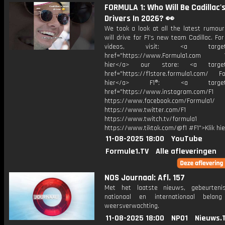
FORMULA 1: Who Will Be Cadillac'
Drivers In 2026? 👀
We took a look at all the latest rumou
will drive for F1's new team Cadillac. Fo
videos, visit: <a target="
href="https://www.Formula1.com Vis
hier</a> our store: <a target=
href="https://f1store.formula1.com/ Fol
hier</a> F1®: <a target="_
href="https://www.instagram.com/F1
https://www.facebook.com/Formula1/
https://www.twitter.com/F1
https://www.twitch.tv/formula1
https://www.tiktok.com/@f1 #F1">Klik hi
11-08-2025 18:00
YouTube
Formule1.TV
Alle afleveringen
NOS Journaal: Afl. 157
Met het laatste nieuws, gebeurteni
nationaal en internationaal bela
weersverwachting.
11-08-2025 18:00
NPO1
Nieuws.