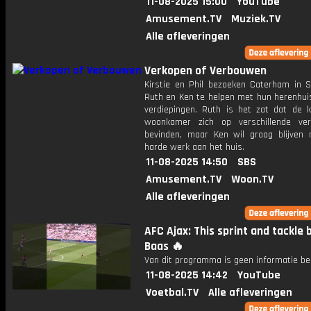
11-08-2025 15:00
YouTube
Amusement.TV
Muziek.TV
Alle afleveringen
Verkopen of Verbouwen
Kirstie en Phil bezoeken Caterham in 
Ruth en Ken te helpen met hun herenhuis
verdiepingen. Ruth is het zat dat de 
woonkamer zich op verschillende ver
bevinden, maar Ken wil graag blijven n
harde werk aan het huis.
11-08-2025 14:50
SBS
Amusement.TV
Woon.TV
Alle afleveringen
AFC Ajax: This sprint and tackle 
Baas 🔥
Van dit programma is geen informatie be
11-08-2025 14:42
YouTube
Voetbal.TV
Alle afleveringen