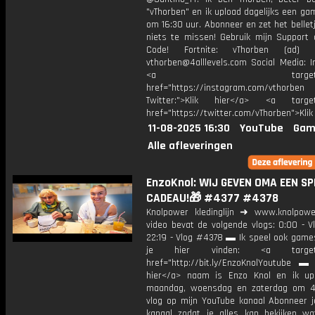
"vThorben" en ik upload dagelijks een ga
om 16:30 uur. Abonneer en zet het belle
niets te missen! Gebruik mijn Support 
Code! Fortnite: vThorben (ad) B
vthorben@4alllevels.com Social Media: I
<a target="_bl
href="https://instagram.com/vthorben
Twitter:">Klik hier</a> <a target=
href="https://twitter.com/vThorben">Klik
11-08-2025 16:30
YouTube
Gam
Alle afleveringen
EnzoKnol: WIJ GEVEN OMA EEN SP
CADEAU!🎁 #4377 #4378
Knolpower kledinglijn ➜ www.knolpowe
video bevat de volgende vlogs: 0:00 - V
22:19 - Vlog #4378 ▬ Ik speel ook games
je hier vinden: <a target="
href="http://bit.ly/EnzoKnolYoutube ▬ M
hier</a> naam is Enzo Knol en ik up
maandag, woensdag en zaterdag om 4
vlog op mijn YouTube kanaal Abonneer j
kanaal zodat je alles kan bekijken w