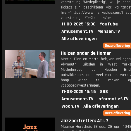
voorstelling 'Medeplichtig', wil je daar
Tickets zijn beschikbaar via: <a target
href="https://www.nienkeplas.com/theat
voorstellingen/">Klik hier</a>
11-08-2025 16:00
YouTube
Amusement.TV
Mensen.TV
Alle afleveringen
Huizen onder de Hamer
Martin, Dion en Martel bekijken veilinga
Plymouth, Silsden in West York
Mytholmroyd nabij Hebden Bri
ontwikkelaars doen veel van het werk z
hoop winst te maken o
vastgoedinvesteringen.
11-08-2025 15:46
SBS
Amusement.TV
Informatief.TV
Woon.TV
Alle afleveringen
Jazzportretten: Afl. 7
Maurice Horsthuis (Breda, 28 april 1948