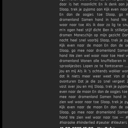
daar is het maanlicht En ik denk aan j
Slaap, trek je pyjama aan Kijk even naa
En dan de oogjes toe Slaap, ga 
dromenland Samen hand in hand We 
waar naar toe Als ik daar zo lig te sn
m’n ogen heel stijf dicht Ben ik stilletj
dromen Maneschijn op mijn gezicht Da
nacht heel snel voorbij Slaap, trek je 
Kijk even naar de maan En dan de o
Slaap, ga mee naar dromenland Same
hand We zien wel waar naar toe Heel v
dromenland Wonen alle knuffelberen In 
sprookjesbos Lopen ze te fantaseren 
jou en mij Als ik ’s ochtends wakker wo
dat ik niets meer weer weet Van al 
avonturen Dat je die zo snel vergeet 
vast over jou en mij Slaap, trek je pyjam
even naar de maan En dan de oogjes toe 
mee naar dromenland Samen hand in
zien wel waar naar toe Slaap, trek je p
Kijk even naar de maan En dan de o
Slaap, ga mee naar dromenland Same
hand We zien wel waar naar toe --- #
#karaoke #kinderlied #peuter #kleuters