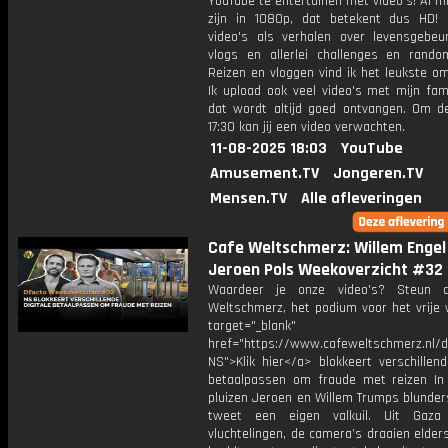
YouTube te entertainen met video's! Al mi
zijn in 1080p, dat betekent dus HD! 
video's als verhalen over levensgebeur
vlogs en allerlei challenges en rando
Reizen en vloggen vind ik het leukste o
Ik upload ook veel video's met mijn fam
dat wordt altijd goed ontvangen. Om 
17:30 kan jij een video verwachten.
11-08-2025 18:03
YouTube
Amusement.TV
Jongeren.TV
Mensen.TV
Alle afleveringen
Cafe Weltschmerz: Willem Engel
Jeroen Pols Weekoverzicht #32
Waardeer je onze video's? Steun 
Weltschmerz, het podium voor het vrije 
target="_blank"
href="https://www.cafeweltschmerz.nl/
NS">Klik hier</a> blokkeert verschillend
betaalpassen om fraude met reizen I
pluizen Jeroen en Willem Trumps blunders
tweet een eigen valkuil. Uit Gaza
vluchtelingen, de camera’s draaien elders