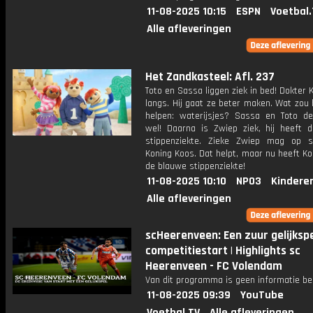
11-08-2025 10:15
ESPN
Voetbal.
Alle afleveringen
Het Zandkasteel: Afl. 237
Toto en Sassa liggen ziek in bed! Dokter
langs. Hij gaat ze beter maken. Wat zou
helpen: waterijsjes? Sassa en Toto d
wel! Daarna is Zwiep ziek, hij heeft 
stippenziekte. Zieke Zwiep mag op s
Koning Koos. Dat helpt, maar nu heeft K
de blauwe stippenziekte!
11-08-2025 10:10
NPO3
Kindere
Alle afleveringen
scHeerenveen: Een zuur gelijkspel
competitiestart | Highlights sc
Heerenveen - FC Volendam
Van dit programma is geen informatie be
11-08-2025 09:39
YouTube
Voetbal.TV
Alle afleveringen