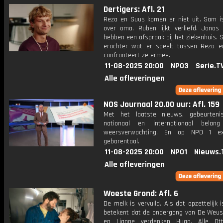
Dertigers: Afl. 21
Reza en Suus komen er niet uit. Sam i
over oma. Ruben lijkt verliefd. Jonas
hebben een afspraak bij het ziekenhuis.
erachter wat er speelt tussen Reza 
confronteert ze ermee.
11-08-2025 20:00
NPO3
Serie.T
Alle afleveringen
NOS Journaal 20.00 uur: Afl. 159
Met het laatste nieuws, gebeurteni
nationaal en internationaal bela
weersverwachting. En op NPO 1 e
gebarentaal.
11-08-2025 20:00
NPO1
Nieuws.
Alle afleveringen
Woeste Grond: Afl. 6
De melk is vervuild. Als dat opzettelijk 
betekent dat de ondergang van De Weus
en Lianne verdenken Hugo. Alle Ott