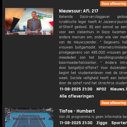
Nieuwsuur: Afl. 217
Bekende Gaza-verslaggever gedo
Israëlische leger heeft Al Jazeera-journ
al-Sharif gedood. Bij een aanval op een
voor een ziekenhuis in Gaza kwamen
andere mensen om, onder wie vier me
van de nieuwszender. * Gegevens hal
vrouwen buitgemaakt. Internetcriminel
privégegevens van 485.000 vrouwen ges
meededen aan het bevolkingsonderz
baarmoederhalskanker. * Andere introd
door bangalijst-affaire? Voor duizenden
begint het studentenleven met de Utrec
week. Sociale veiligheid heeft een belang
door de ophef rond het Utrechtse studen
11-08-2025 21:30
NPO2
Nieuws.
Alle afleveringen
Tiafoe - Humbert
Van dit programma is geen informatie be
11-08-2025 21:30
Ziggo
Sporte