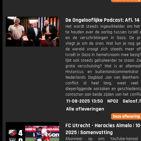
De Ongelooflijke Podcast: Afl. 14
Het wordt steeds ingewikkelder om het 
te houden over de oorlog tussen Israël
en de verschrikkingen in Gaza. De p
vliegt je om de oren. Wat kun je nog ge
de wereld vraagt zich steeds meer af
Israël in Gaza in hemelsnaam mee bezig?
lijkt ook steeds geïsoleerder te staan. Z
grote verschuiving? Wat is er allemaa
Historicus en buitenlandcommentato
Nederlands Dagblad Jan van Benthem 
conflict al heel lang, weet vee
dieperliggende oorzaken en geschiedenis
contacten aan beide zijden van het conflic
11-08-2025 13:50
NPO2
Geloof.
Alle afleveringen
FC Utrecht - Heracles Almelo | 10
2025 | Samenvatting
Abonneer op ons YouTube-kanaal