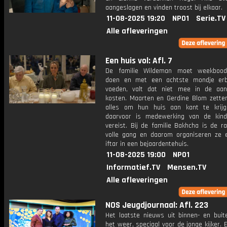
aangeslagen en vinden troost bij elkaar.
11-08-2025 19:20
NPO1
Serie.TV
Alle afleveringen
Een huis vol: Afl. 7
De familie Wildeman moet weekbood
doen en met een achtste mondje erb
voeden, valt dat niet mee in de aan
kosten. Maarten en Gerdine Blom zetten
alles om hun huis aan kant te krij
daarvoor is medewerking van de kin
vereist. Bij de familie Bakhcha is de r
volle gang en daarom organiseren ze 
iftar in een bejaardentehuis.
11-08-2025 19:00
NPO1
Informatief.TV
Mensen.TV
Alle afleveringen
NOS Jeugdjournaal: Afl. 223
Het laatste nieuws uit binnen- en buit
het weer, speciaal voor de jonge kijker.