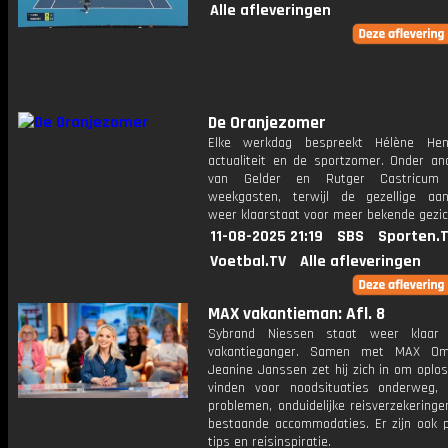
Alle afleveringen
De Oranjezomer
Elke werkdag bespreekt Hélène Hen
actualiteit en de sportzomer. Onder an
van Gelder en Rutger Castricum
weekgasten, terwijl de gezellige aan
weer klaarstaat voor meer bekende gezic
11-08-2025 21:19
SBS
Sporten.
Voetbal.TV
Alle afleveringen
MAX vakantieman: Afl. 8
Sybrand Niessen staat weer klaar
vakantieganger. Samen met MAX O
Jeanine Janssen zet hij zich in om oplo
vinden voor noodsituaties onderweg,
problemen, onduidelijke reisverzekeringe
bestaande accommodaties. Er zijn ook p
tips en reisinspiratie.