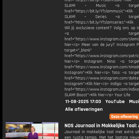
href="https://bit.ly/YTslamradio">Klik
SLAM! – Music <a target="_
href="https://bit.ly/YTslammusic">Klik
SLAM! – Series <a target="
href="https://bit.ly/YTslamseries">Klik
Wil jij exclusieve content? Volg ons op 
<a target="_bl
href="https://www.instagram.com/slamoff
hier</a> Meer van de jury? Instagram Pa
target="_blank"
href="https://www.instagram.com/patric
hier</a> Instagram Nina: <a target
href="https://www.instagram.com/ninad
Instagram">Klik hier</a> Toto: <a targe
href="https://www.instagram.com/dokte
Instagram">Klik hier</a> Indigo: <a targe
href="https://www.instagram.com/indixo
SLAM! Boost">Klik hier</a> Your Life
11-08-2025 17:00
YouTube
Muzi
Alle afleveringen
NOS Journaal in Makkelijke Taal: 
Journaal in makkelijke taal met extra ui
een rustig tempo. Met het laatste nieu