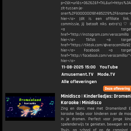
p=2&t=url&s=36262&f=TXL&url=https%
zit-tussen-je-
oren%2F9300000181485229%2F&name=H
hier</a> (dit is een affiliate link.
commissie, jij betaalt niks extra's) ♡ 
<a target="_bl
href="http://instagram.com/veracamill
hier</a> TikTok <a target="
href="https://tiktok.com/@veracamilla9
hier</a> Facebook <a target="
href="http://facebook.com/veracamilla/">
hier</a>
11-08-2025 15:00
YouTube
Amusement.TV
Mode.TV
Alle afleveringen
Minidisco | Kinderliedjes: Dromen
Karaoke | Minidisco
Zing en dans mee met Dromenland! Ee
karaoke liedje voor kinderen over de mo
in je dromen. Perfect voor jonge ki
spelenderwijs te genieten, bewegen en o
Thuis, op school of op de camping!