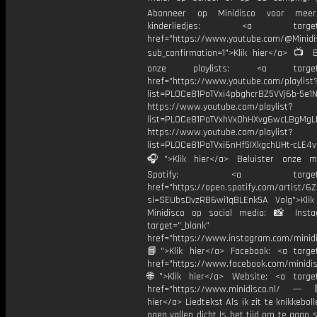
Abonneer op Minidisco voor meer 
kinderliedjes: <a target="
href="https://www.youtube.com/@Minidis
sub_confirmation=1">Klik hier</a> 📺 B
onze playlists: <a target="
href="https://www.youtube.com/playlist
list=PL0Ce81PoTVxi4pbghcrBZ5VVj6b-5e1N
https://www.youtube.com/playlist?
list=PL0Ce81PoTVxhVx0hHXvg6wcLBgMgL
https://www.youtube.com/playlist?
list=PL0Ce81PoTVxi6nHf5IXkgchUHt-cLE4
🎧">Klik hier</a> Beluister onze m
Spotify: <a target="_
href="https://open.spotify.com/artist/
si=SEUbsDvzRB6wi1qBLEnk5A Volg">Klik
Minidisco op social media: 📸 Inst
target="_blank"
href="https://www.instagram.com/minidis
📘">Klik hier</a> Facebook: <a target
href="https://www.facebook.com/minidi
🌐">Klik hier</a> Website: <a target
href="https://www.minidisco.nl/ ---
hier</a> Liedtekst Als ik zit te knikkebol
ogen vallen dicht Is het tijd om te gaan s