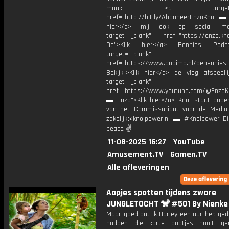
maak: <a target="_b
href="http://bit.ly/AbonneerEnzoKnol ▬ 
hier</a> mij ook op social me
target="_blank" href="https://enzo.kno
De">Klik hier</a> Bennies Podc
target="_blank"
href="https://www.podimo.nl/debennies
Bekijk">Klik hier</a> de vlog afspeelli
target="_blank"
href="https://www.youtube.com/@EnzoKn
▬ Enzo">Klik hier</a> Knol staat onder
van het Commissariaat voor de Media.
zakelijk@knolpower.nl ▬ #Knolpower Di
peace ✌
11-08-2025 16:27
YouTube
Amusement.TV
Gamen.TV
Alle afleveringen
Aapjes spotten tijdens zware
JUNGLETOCHT 🐒 #501 By Nienke 
Maar goed dat ik Harley een uur heb ged
hadden die korte pootjes nooit ger