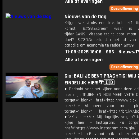
Alle afleveringen
Nieuws van de Dag
Krijgen we straks een links kabinet? Hi
komst: &#39;Extreem weer is v
tijden.&#39; Vitesse traint door, maar
doel? &#39;Nederland moet af van p
paradijs om economie te redden.&#39;
11-08-2025 18:06
SBS
Nieuws.T
Alle afleveringen
Gio: BALI JE BENT PRACHTIG! WIJ 
EINDELIJK HIER!🌴🇮🇩
♦ Bedankt voor het kijken naar deze vid
hier mijn TRUIEN EN NOG MEER VETTE D
target="_blank" href="http://www.gioxl.
hier</a> Abonneer voor meer ple
target="_blank" href="http://bit.ly/Ab
♦">Klik hier</a> Mij dagelijks volgen?
kijkje hier: - Instagram: <a target
href="https://www.instagram.com/gio/
hier</a> ben Giovanni en ik probeer het 