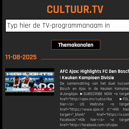
CULTUUR.TV
11-08-2025
AFC Ajax: Highlights FC Den Bosch
| Keuken Kampioen Divisie
De samenvatting van het duel tusse
Bosch en Ajax in de Keuken Kampioen
#JongAjax ►SUBSCRIBE NOW <a target
href="http://ajax.ms/subscribe ►FOL
hier</a> US Website: <a target=
href="https://www.ajax.nl X:">Klik hi
target="_blank" href="https://x.co
Facebook:">Klik hier</a> <a target
href="http://facebook.com/afcajax