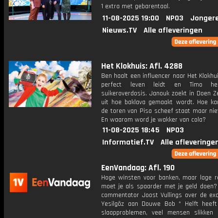
1 extra met gebarentaal.
11-08-2025 19:00
NPO3
Jonger
Nieuws.TV
Alle afleveringen
Het Klokhuis: Afl. 4288
Ben haalt een influencer naar Het Klokhu
perfect leven leidt en Timo he
suikeroverdosis. Janouk zoekt in Doen Z
uit hoe baklava gemaakt wordt. Hoe ka
de toren van Pisa scheef staat maar nie
En waarom word je wakker van cola?
11-08-2025 18:45
NPO3
Informatief.TV
Alle afleveringe
EenVandaag: Afl. 190
Hoge winsten voor banken, maar lage r
moet je als spaarder met je geld doen? 
commentator Joost Vullings over de ex
Yesilgöz aan Douwe Bob * Helft heeft
slaapproblemen, veel mensen slikken 