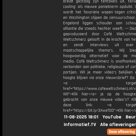
breidt gestaag zijn tentakels uit, terwi
cooling’ als nieuwe paniekterm opduikt. 
wordt het favoriete wapen tegen critici
en Washington slijpen de censuurschaar.
Engeland liggen schouder aan schou
alliantie die steeds hechter weeft. --- Dez
geproduceerd door Café Weltschme
Weltschmerz gelooft in de kracht van he
en zendt interviews uit over 
maatschappelijke thema's. Wij bi
hoogwaardig alternatief voor de ma
media. Café Weltschmerz is onafhankelij
verbonden aan politieke, religieuze of c
partijen. Wil je meer video's bekijken
hoogte blijven via onze nieuwsbrief? Ga
<a target="_bl
href="https://www.cafeweltschmerz.nl/v
Wil">Klik hier</a> je op de hoogt
gebracht van onze nieuwe video's? Kl
deze link: <a target="_
href="https://bit.ly/3XweTO0">Klik hier</
11-08-2025 18:01
YouTube
Beur
Informatief.TV
Alle afleveringe