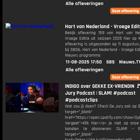
Alle afleveringen
Hart van Nederland - Vroege Edit
Bekijk aflevering 159 van Hart van Ne
Vroege Editie uit seizoen 2025 hier op 
aflevering is uitgezonden op 11 augustus,
bij SBS6. Hart van Nederland - Vroege Edi
Nieuws programma
11-08-2025 17:50
SBS
Nieuws.T
Alle afleveringen
INDIGO over GEKKE EX-VRIENDIN 🚩
Jury Podcast | SLAM! #podcast
#podcastclips
Wat zou jij doen? Check De Jury ook op S
target="_blank"
href="https://open.spotify.com/show/0
Vergeet">Klik hier</a> je niet op onze
kanalen te abonneren: SLAM! – 
target="_blank"