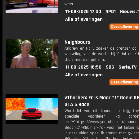
weer.
11-08-2025 17:00
NPO1
Nieuws.
Alle afleveringen
Neighbours
Andrew en Holly zoeken de grenzen op. 
wisseling van de wacht bij Eirini en Kr
thuis met een geheim.
11-08-2025 16:50
SBS
Serie.TV
Alle afleveringen
vThorben: Er is Maar *1* Goeie K
GTA 5 Race
Word lid van dit kanaal en krijg to
speciale voordelen: <a target=
href="https://www.youtube.com/channel
Bedankt">Klik hier</a> voor het kijken naa
In deze video speel ik samen met @Jess
@Santino_YT! Ik ben Thorben, beter b