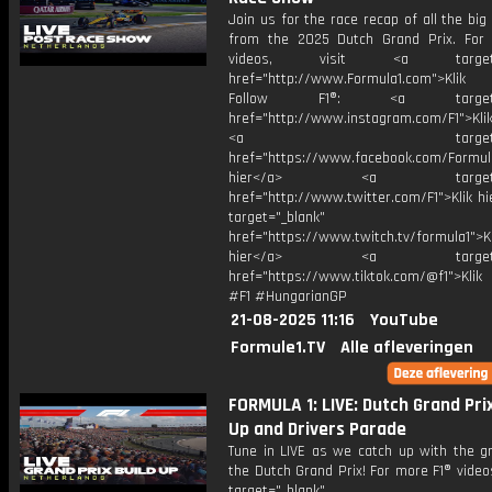
Join us for the race recap of all the b
from the 2025 Dutch Grand Prix. For
videos, visit <a target="_
href="http://www.Formula1.com">Klik
Follow F1®: <a target="_
href="http://www.instagram.com/F1">Klik
<a target="_bl
href="https://www.facebook.com/Formula
hier</a> <a target="_
href="http://www.twitter.com/F1">Klik h
target="_blank"
href="https://www.twitch.tv/formula1">Kl
hier</a> <a target="_
href="https://www.tiktok.com/@f1">Klik
#F1 #HungarianGP
21-08-2025 11:16
YouTube
Formule1.TV
Alle afleveringen
FORMULA 1: LIVE: Dutch Grand Prix
Up and Drivers Parade
Tune in LIVE as we catch up with the gr
the Dutch Grand Prix! For more F1® videos
target="_blank"