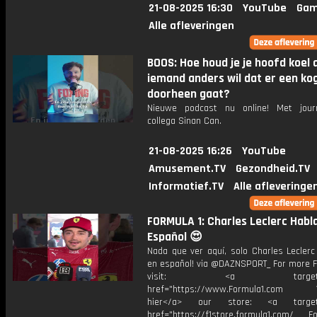
21-08-2025 16:30
YouTube
Gam
Alle afleveringen
BOOS: Hoe houd je je hoofd koel 
iemand anders wil dat er een ko
doorheen gaat?
Nieuwe podcast nu online! Met jour
collega Sinan Can.
21-08-2025 16:26
YouTube
Amusement.TV
Gezondheid.TV
Informatief.TV
Alle afleveringe
FORMULA 1: Charles Leclerc Habl
Español 😍
Nada que ver aquí, solo Charles Leclerc
en español! via @DAZNSPORT_ For more F1
visit: <a target="_b
href="https://www.Formula1.com Vis
hier</a> our store: <a target=
href="https://f1store.formula1.com/ Fol