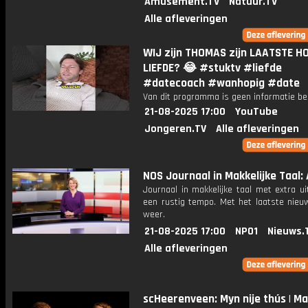
Amusement.TV
Natuur.TV
Alle afleveringen
WIJ zijn THOMAS zijn LAATSTE H
LIEFDE? 😂 #stuktv #liefde
#datecoach #wanhopig #date
Van dit programma is geen informatie be
21-08-2025 17:00
YouTube
Jongeren.TV
Alle afleveringen
NOS Journaal in Makkelijke Taal: 
Journaal in makkelijke taal met extra ui
een rustig tempo. Met het laatste nieu
weer.
21-08-2025 17:00
NPO1
Nieuws.
Alle afleveringen
scHeerenveen: Myn nije thús | Ma