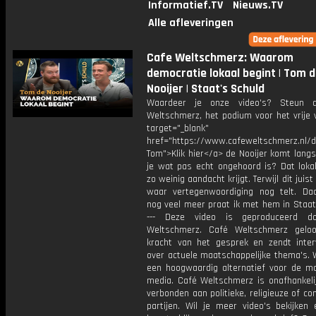
Informatief.TV
Nieuws.TV
Alle afleveringen
Cafe Weltschmerz: Waarom
democratie lokaal begint | Tom 
Nooijer | Staat's Schuld
Waardeer je onze video's? Steun 
Weltschmerz, het podium voor het vrije 
target="_blank"
href="https://www.cafeweltschmerz.nl/
Tom">Klik hier</a> de Nooijer komt lang
je wat pas echt ongehoord is? Dat lokal
zo weinig aandacht krijgt. Terwijl dit juist
waar vertegenwoordiging nog telt. Da
nog veel meer praat ik met hem in Staat
--- Deze video is geproduceerd d
Weltschmerz. Café Weltschmerz gelo
kracht van het gesprek en zendt inter
over actuele maatschappelijke thema's. 
een hoogwaardig alternatief voor de m
media. Café Weltschmerz is onafhankelij
verbonden aan politieke, religieuze of c
partijen. Wil je meer video's bekijken