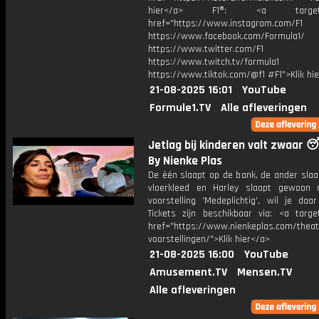
hier</a> F1®: <a target="_
href="https://www.instagram.com/F1
https://www.facebook.com/Formula1/
https://www.twitter.com/F1
https://www.twitch.tv/formula1
https://www.tiktok.com/@f1 #F1">Klik hi
21-08-2025 16:01
YouTube
Formule1.TV
Alle afleveringen
Jetlag bij kinderen valt zwaar
By Nienke Plas
De één slaapt op de bank, de ander slaa
vloerkleed en Harley slaapt gewoon n
voorstelling 'Medeplichtig', wil je daar
Tickets zijn beschikbaar via: <a target
href="https://www.nienkeplas.com/theat
voorstellingen/">Klik hier</a>
21-08-2025 16:00
YouTube
Amusement.TV
Mensen.TV
Alle afleveringen