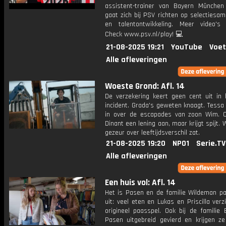
assistent-trainer van Bayern Münche
gaat zich bij PSV richten op selectiesam
en talentontwikkeling. Meer video's 
Check www.psv.nl/play! 💻
21-08-2025 19:21
YouTube
Voet
Alle afleveringen
Woeste Grond: Afl. 14
De verzekering keert geen cent uit in 
incident. Grada's geweten knaagt. Tessa 
in over de escapades van zoon Wim. O
Dinant een lening aan, maar krijgt spijt. 
gezeur over leeftijdsverschil zat.
21-08-2025 19:20
NPO1
Serie.TV
Alle afleveringen
Een huis vol: Afl. 14
Het is Pasen en de familie Wildeman pa
uit: veel eten en Lukas en Priscilla ver
origineel paasspel. Ook bij de familie 
Pasen uitgebreid gevierd en krijgen ze