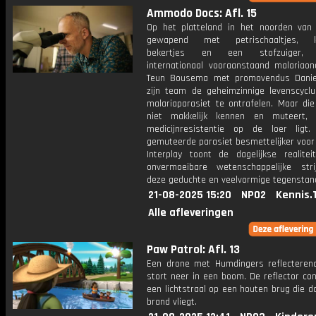
Ammodo Docs: Afl. 15
Op het platteland in het noorden van
gewapend met petrischaaltjes, k
bekertjes en een stofzuiger, p
internationaal vooraanstaand malariaon
Teun Bousema met promovendus Danie
zijn team de geheimzinnige levenscycl
malariaparasiet te ontrafelen. Maar die
niet makkelijk kennen en muteert, 
medicijnresistentie op de loer ligt
gemuteerde parasiet besmettelijker voo
Interplay toont de dagelijkse realite
onvermoeibare wetenschappelijke str
deze geduchte en veelvormige tegenstan
21-08-2025 15:20
NPO2
Kennis.
Alle afleveringen
Paw Patrol: Afl. 13
Een drone met Humdingers reflecteren
stort neer in een boom. De reflector co
een lichtstraal op een houten brug die d
brand vliegt.