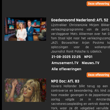
Goedenavond Nederland: Afl. 52
Lijsttrekker ChristenUnie Mirjam Bikke
verkiezingsprogramma van de partij.
verslaggever Mats Akkerman over het G
Tom Staal kijkt naar het verkiezingscam
JA21. Boswachter Arjan Postma 
oplossingen voor de wolvenprobl
Journalist Ronit Palache is sidekick.
21-08-2025 22:25
NPO1
Amusement.TV
Nieuws.TV
Alle afleveringen
NPO Doc: Afl. 83
Xaviera Hollander blikt terug op een 
controverse en bewondering. Als kind z
haar moeder gevangen in de jappenkamp
oorlog volgde ze in Amster
secretaresseopleiding en vertrok daarna
York, waar ze dit vakgebied verruilde