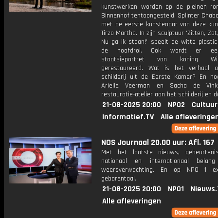
kunstwerken worden op de pleinen r
Binnenhof tentoongesteld. Splinter Chab
met de eerste kunstenaar van deze kun
Tirzo Martha. In zijn sculptuur 'Zitten, Za
Nu ga ik staan!' speelt de witte plastic
de hoofdrol. Ook wordt er ee
staatsieportret van koning Wi
gerestaureerd. Wat is het verhaal a
schilderij uit de Eerste Kamer? En h
Arielle Veerman en Sacha de Vin
restauratie-atelier aan het schilderij en de
21-08-2025 20:00
NPO2
Cultuur
Informatief.TV
Alle afleveringe
NOS Journaal 20.00 uur: Afl. 167
Met het laatste nieuws, gebeurteni
nationaal en internationaal bela
weersverwachting. En op NPO 1 e
gebarentaal.
21-08-2025 20:00
NPO1
Nieuws.
Alle afleveringen