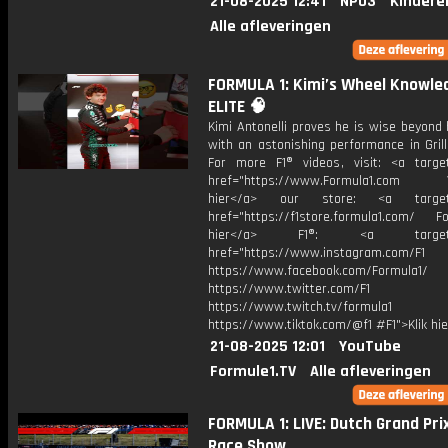
21-08-2025 12:41
NPO3
Kindere
Alle afleveringen
FORMULA 1: Kimi’s Wheel Knowled
ELITE 🧠
Kimi Antonelli proves he is wise beyond 
with an astonishing performance in Grill
For more F1® videos, visit: <a target
href="https://www.Formula1.com Vis
hier</a> our store: <a target=
href="https://f1store.formula1.com/ Fol
hier</a> F1®: <a target="_
href="https://www.instagram.com/F1
https://www.facebook.com/Formula1/
https://www.twitter.com/F1
https://www.twitch.tv/formula1
https://www.tiktok.com/@f1 #F1">Klik hi
21-08-2025 12:01
YouTube
Formule1.TV
Alle afleveringen
FORMULA 1: LIVE: Dutch Grand Pri
Race Show