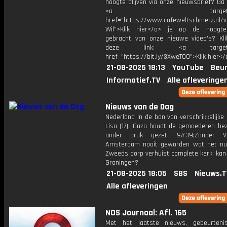
hoogte blijven via onze nieuwsbrief? Ga
<a target="_bl
href="https://www.cafeweltschmerz.nl/v
Wil">Klik hier</a> je op de hoogt
gebracht van onze nieuwe video's? Kl
deze link: <a target="_
href="https://bit.ly/3XweTO0">Klik hier</
21-08-2025 18:13
YouTube
Beur
Informatief.TV
Alle afleveringe
Nieuws van de Dag
Nederland in de ban van verschrikkelijk
Lisa (17). Gaza houdt de gemoederen bezi
onder druk gezet. &#39;Zonder 
Amsterdam nooit geworden wat het nu
Zweeds dorp verhuist complete kerk: kan 
Groningen?
21-08-2025 18:05
SBS
Nieuws.T
Alle afleveringen
NOS Journaal: Afl. 165
Met het laatste nieuws, gebeurteni