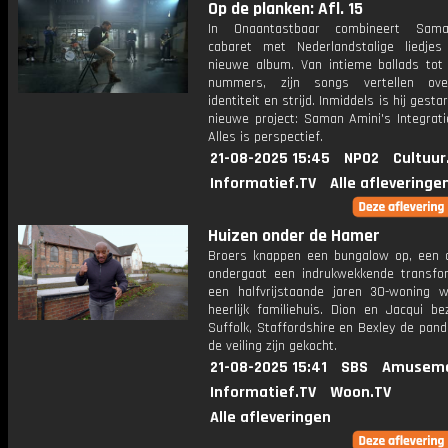
Op de planken: Afl. 15
In Onaantastbaar combineert Sam
cabaret met Nederlandstalige liedjes
nieuwe album. Van intieme ballads tot 
nummers, zijn songs vertellen over
identiteit en strijd. Inmiddels is hij gesta
nieuwe project: Saman Amini's Integrati
Alles is perspectief.
21-08-2025 15:45
NPO2
Cultuur
Informatief.TV
Alle afleveringe
Huizen onder de Hamer
Broers knappen een bungalow op, een 
ondergaat een indrukwekkende transfo
een halfvrijstaande jaren 30-woning 
heerlijk familiehuis. Dion en Jacqui be
Suffolk, Staffordshire en Bexley de pand
de veiling zijn gekocht.
21-08-2025 15:41
SBS
Amuseme
Informatief.TV
Woon.TV
Alle afleveringen