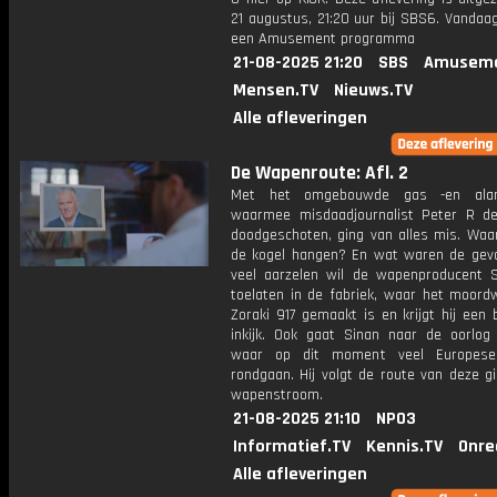
21 augustus, 21:20 uur bij SBS6. Vandaag
een Amusement programma
21-08-2025 21:20
SBS
Amuseme
Mensen.TV
Nieuws.TV
Alle afleveringen
De Wapenroute: Afl. 2
Met het omgebouwde gas -en alarm
waarmee misdaadjournalist Peter R de
doodgeschoten, ging van alles mis. Waa
de kogel hangen? En wat waren de gev
veel aarzelen wil de wapenproducent 
toelaten in de fabriek, waar het moord
Zoraki 917 gemaakt is en krijgt hij een 
inkijk. Ook gaat Sinan naar de oorlog 
waar op dit moment veel Europes
rondgaan. Hij volgt de route van deze g
wapenstroom.
21-08-2025 21:10
NPO3
Informatief.TV
Kennis.TV
Onre
Alle afleveringen