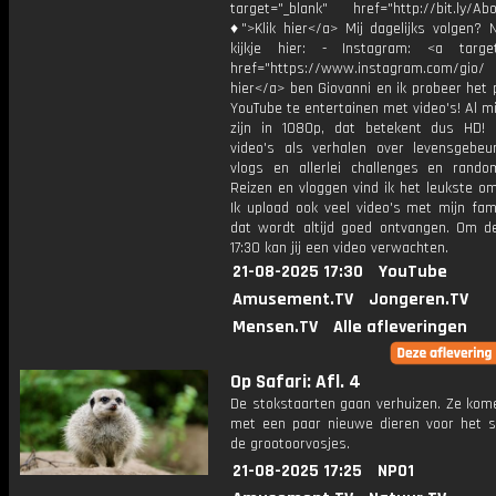
target="_blank" href="http://bit.ly/Ab
♦">Klik hier</a> Mij dagelijks volgen?
kijkje hier: - Instagram: <a target
href="https://www.instagram.com/gio/
hier</a> ben Giovanni en ik probeer het 
YouTube te entertainen met video's! Al mi
zijn in 1080p, dat betekent dus HD! 
video's als verhalen over levensgebeur
vlogs en allerlei challenges en rando
Reizen en vloggen vind ik het leukste o
Ik upload ook veel video's met mijn fam
dat wordt altijd goed ontvangen. Om 
17:30 kan jij een video verwachten.
21-08-2025 17:30
YouTube
Amusement.TV
Jongeren.TV
Mensen.TV
Alle afleveringen
Op Safari: Afl. 4
De stokstaarten gaan verhuizen. Ze ko
met een paar nieuwe dieren voor het sa
de grootoorvosjes.
21-08-2025 17:25
NPO1