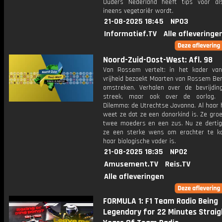
Ouders Nederland heeft tips voor al
ineens vegetariër wordt.
21-08-2025 18:45
NPO3
Informatief.TV
Alle afleveringe
Noord-Zuid-Oost-West: Afl. 98
Van Rossem vertelt: in het kader va
vrijheid bezoekt Maarten van Rossem Be
omstreken. Verhalen over de bevrijdin
streek, maar ook over de oorlog. 
Dilemma: de Utrechtse Jovanna. Al haar 
weet ze dat ze een donorkind is. Ze gro
twee moeders en een zus. Nu ze dertig 
ze een sterke wens om erachter te 
haar biologische vader is.
21-08-2025 18:35
NPO2
Amusement.TV
Reis.TV
Alle afleveringen
FORMULA 1: F1 Team Radio Being
Legendary for 22 Minutes Straigh