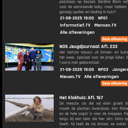
paashaas op bezoek. Gerdine Blom wi
voor de aanstaande baby, maar hebben z
genoeg spullen en kleding in huis?
21-08-2025 19:00
NPO1
Informatief.TV
Mensen.TV
Alle afleveringen
NOS Jeugdjournaal: Afl. 233
Het laatste nieuws uit binnen- en buit
het weer, speciaal voor de jonge kijker.
1 extra met gebarentaal.
21-08-2025 19:00
NPO3
Jonger
Nieuws.TV
Alle afleveringen
Het Klokhuis: Afl. 167
De meeste sla die wij eten groeit bu
maakt de plantjes kwetsbaar. Eén flinke
en de hele oogst is naar de knoppen. Pa
langs bij een teler die hier iets slims 
heeft, hij teelt de sla binnen, op water