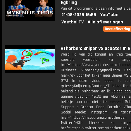
Egbring
Van dit programma is geen informatie be
21-08-2025 16:55
YouTube
Voetbal.TV
Alle afleveringen
vThorben: Sniper VS Scooter In G
Word lid van dit kanaal en krijg to
speciale voordelen: <a target=
href="https://www.youtube.com/channel
Business: vThorbenyt@gmail.com Beda
hier</a> voor het kijken naar Sniper VS 
GTA! In deze video speel ik sa
@JessyKnijn en @Santino_YT! Ik ben Thor
bekend als "vThorben" en ik upload dage
gaming video om 16:30 uur. Abonneer e
belletje aan om niets te missen! Geb
Support a Creator Code! Fortnite: vTho
Social Media: Instagram: <a target
href="https://instagram.com/vthorben
Twitter:">Klik hier</a> <a target=
href="https://twitter.com/vThorben">Klik