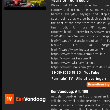
Years Of Team Radio
We've had F1 team radio for a quar
century, and in that time, so many phr
become everyday sayings and staple
sport! Join us as we go back through th
the best of the best from the last 25 y
team radio. For more F1® videos, v
target="_blank" href="https://www.For
Visit">Klik hier</a> our store: <a targe
href="https://f1store.formula1.com/ Fol
hier</a> F1®: <a target="_
href="https://www.instagram.com/F1
https://www.facebook.com/Formula1/
https://www.twitter.com/F1
https://www.twitch.tv/formula1
https://www.tiktok.com/@f1 #F1">Klik hi
21-08-2025 18:30
YouTube
Formule1.TV
Alle afleveringen
EenVandaag: Afl. 199
Actuele moord- en verkrachtingszaken k
veiligheidsgevoel: is dat terecht? * Onrus
over Russische drone, provocatie of ong
Grip houden op online leven van je kin