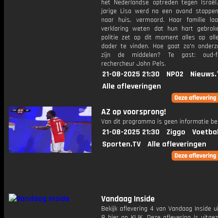
het Nederlandse optreden tegen Israël.
jarige Lisa werd na een avond stappe
naar huis, vermoord. Haar familie la
verklaring weten dat hun hart gebrok
politie zet op dit moment alles op al
dader te vinden. Hoe gaat zo'n onder
zijn de middelen? Te gast: oud-fo
rechercheur John Pels.
21-08-2025 21:30
NPO2
Nieuws.
Alle afleveringen
AZ op voorsprong!
Van dit programma is geen informatie be
21-08-2025 21:30
Ziggo
Voetba
Sporten.TV
Alle afleveringen
Vandaag Inside
Bekijk aflevering 4 van Vandaag Inside u
8 hier op KIJK. Deze aflevering is uitg