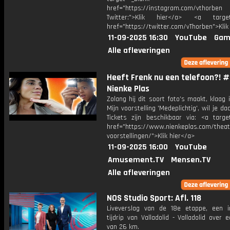
href="https://instagram.com/vthorben
Twitter:">Klik hier</a> <a target=
href="https://twitter.com/vThorben">Klik
11-09-2025 16:30
YouTube
Gam
Alle afleveringen
Heeft Frenk nu een telefoon?! #
Nienke Plas
Zolang hij dit soort foto’s maakt, klaag i
Mijn voorstelling 'Medeplichtig', wil je daa
Tickets zijn beschikbaar via: <a target
href="https://www.nienkeplas.com/theat
voorstellingen/">Klik hier</a>
11-09-2025 16:00
YouTube
Amusement.TV
Mensen.TV
Alle afleveringen
NOS Studio Sport: Afl. 118
Liveverslag van de 18e etappe, een in
tijdrip van Valladolid - Valladolid over 
van 26 km.