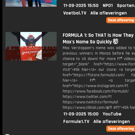
11-09-2025 15:50
NPO1
Sporten
Voetbal.TV
Alle afleveringen
FORMULA 1: So THAT Is How They 
Max's Name So Quickly 🤯
Max Verstappen's name was added to th
previous winners in Monza before he e
chance to sit down! For more F1® videos,
target="_blank" href="https://www.For
Visit">Klik hier</a> our store: <a targe
href="https://f1store.formula1.com/ Fol
hier</a> F1®: <a target="_
href="https://www.instagram.com/F1
https://www.facebook.com/Formula1/
https://www.twitter.com/F1
https://www.twitch.tv/formula1
https://www.tiktok.com/@f1 #F1">Klik hi
11-09-2025 15:00
YouTube
Formule1.TV
Alle afleveringen