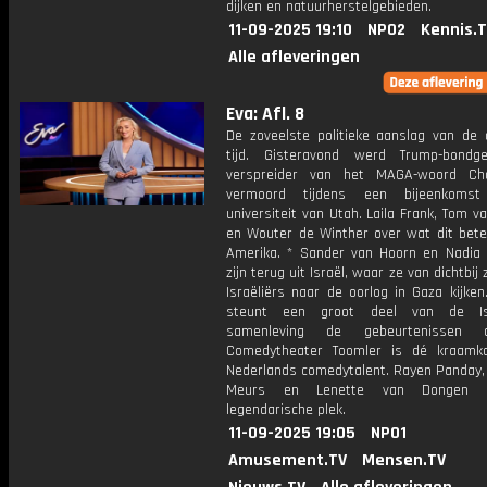
dijken en natuurherstelgebieden.
11-09-2025 19:10
NPO2
Kennis.
Alle afleveringen
Eva: Afl. 8
De zoveelste politieke aanslag van de 
tijd. Gisteravond werd Trump-bondg
verspreider van het MAGA-woord Cha
vermoord tijdens een bijeenkom
universiteit van Utah. Laila Frank, Tom va
en Wouter de Winther over wat dit bete
Amerika. * Sander van Hoorn en Nadia
zijn terug uit Israël, waar ze van dichtbij
Israëliërs naar de oorlog in Gaza kijke
steunt een groot deel van de Isr
samenleving de gebeurtenissen 
Comedytheater Toomler is dé kraamk
Nederlands comedytalent. Rayen Panday,
Meurs en Lenette van Dongen 
legendarische plek.
11-09-2025 19:05
NPO1
Amusement.TV
Mensen.TV