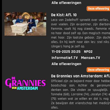
Alle afleveringen
De Kist: Afl. 10
Leco van Zadelhoff spreekt over verlies
over voelen. Zijn ex-partner, zijn dierbar
Femmie, voelt hij nog steeds. Femmie m
na haar dood zelf op. Een magisch momen
met haar. Zijn laatste gebaar. Zijn docht
alles. En hij leeft naar één les: stel niks
slingers hang je zelf op.
11-09-2025 20:25
NPO2
Informatief.TV
Mensen.TV
Alle afleveringen
De Grannies van Amsterdam: Afl.
Officieel zijn ze bejaard maar daar hebb
boodschap aan. Achter de geraniu
denken aan. Die vinden ze spuuglelijk. 
Tonneke (68), Lorraine (74), Jocelyn (74) 
(79) weten wat ze willen en dat is nog 
Ze bewijzen dat vriendschap het medicij
alles.