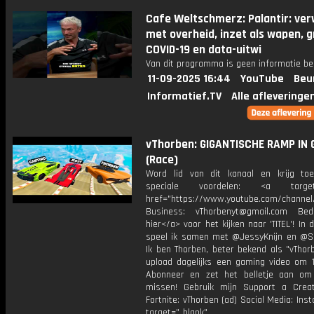
Cafe Weltschmerz: Palantir: ve
met overheid, inzet als wapen, g
COVID-19 en data-uitwi
Van dit programma is geen informatie be
11-09-2025 16:44
YouTube
Beu
Informatief.TV
Alle afleveringe
vThorben: GIGANTISCHE RAMP IN 
(Race)
Word lid van dit kanaal en krijg to
speciale voordelen: <a target=
href="https://www.youtube.com/channel
Business: vThorbenyt@gmail.com Beda
hier</a> voor het kijken naar 'TITEL'! In 
speel ik samen met @JessyKnijn en @Sa
Ik ben Thorben, beter bekend als "vThor
upload dagelijks een gaming video om 1
Abonneer en zet het belletje aan om
missen! Gebruik mijn Support a Crea
Fortnite: vThorben (ad) Social Media: Ins
target="_blank"