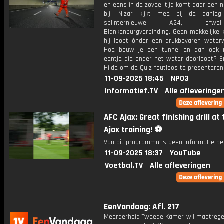
en eens in de zoveel tijd komt daar een 
bij. Nizar kijkt mee bij de aanle
splinternieuwe A24, of
Blankenburgverbinding. Geen makkelijke 
hij loopt ónder een drukbevaren water
Hoe bouw je een tunnel en dan ook 
eentje die onder het water doorloopt? E
Hilde om de Quiz foutloos te presenteren
11-09-2025 18:45
NPO3
Informatief.TV
Alle afleveringe
AFC Ajax: Great finishing drill at
Ajax training! ⚽️
Van dit programma is geen informatie be
11-09-2025 18:37
YouTube
Voetbal.TV
Alle afleveringen
EenVandaag: Afl. 217
Meerderheid Tweede Kamer wil maatrege