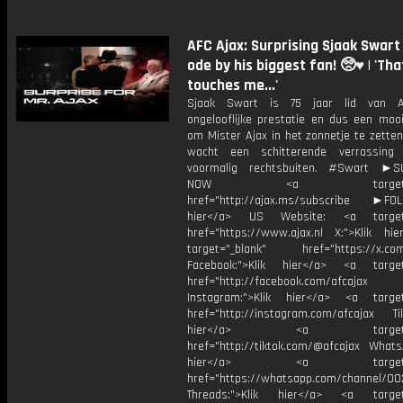
AFC Ajax: Surprising Sjaak Swart
ode by his biggest fan! 🥺♥️ | 'Tha
touches me...'
Sjaak Swart is 75 jaar lid van A
ongelooflijke prestatie en dus een mo
om Mister Ajax in het zonnetje te zetten
wacht een schitterende verrassing
voormalig rechtsbuiten. #Swart ►S
NOW <a target="_b
href="http://ajax.ms/subscribe ►FOL
hier</a> US Website: <a target=
href="https://www.ajax.nl X:">Klik hi
target="_blank" href="https://x.co
Facebook:">Klik hier</a> <a target
href="http://facebook.com/afcajax
Instagram:">Klik hier</a> <a target
href="http://instagram.com/afcajax TikT
hier</a> <a target="_
href="http://tiktok.com/@afcajax WhatsA
hier</a> <a target="_
href="https://whatsapp.com/channel/
Threads:">Klik hier</a> <a target=