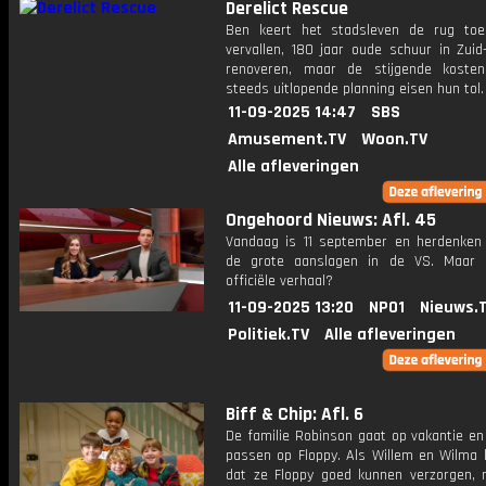
Derelict Rescue
Ben keert het stadsleven de rug to
vervallen, 180 jaar oude schuur in Zuid
renoveren, maar de stijgende koste
steeds uitlopende planning eisen hun tol.
11-09-2025 14:47
SBS
Amusement.TV
Woon.TV
Alle afleveringen
Ongehoord Nieuws: Afl. 45
Vandaag is 11 september en herdenke
de grote aanslagen in de VS. Maar 
officiële verhaal?
11-09-2025 13:20
NPO1
Nieuws.
Politiek.TV
Alle afleveringen
Biff & Chip: Afl. 6
De familie Robinson gaat op vakantie en
passen op Floppy. Als Willem en Wilma l
dat ze Floppy goed kunnen verzorgen,