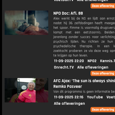
NPO Doc: Afl. 88
Alex werkt bij de NS en lijdt aan ernst
nadat hij 36 zelfdodingen heeft meeg
het spoor. Fimme is voormalig drugsvers
kampt met een eetstoornis. Beiden
jarenlang zonder succes naar verlichtin
psychisch lijden. Nu richten ze hu
psychedelische therapie. In een k
zoektocht proberen ze via deze weg opn
te krijgen op hun leven.
11-09-2025 22:20
NPO2
Kennis.
Onrecht.TV
Alle afleveringen
AFC Ajax: ‘The sun is always shini
Remko Pasveer
Van dit programma is geen informatie be
11-09-2025 22:16
YouTube
Voet
Alle afleveringen