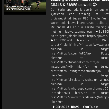
GOALS & SAVES as well! 😍
De interlandperiode is voorbij en dus w
Ajacieden een training af rich
thuiswedstrijd tegen PEC Zwolle. Van 
waren ook nieuwelingen Kasper Dolberg
McConnell, die zo hun eerste training 
met hun nieuwe teamgenoten. ►SUBSC
<a target="_blank" href="http://ajax.ms
►FOLLOW">Klik hier</a> US Webs
target="_blank" href="https://www.ajax.n
hier</a> <a target="_
href="https://x.com/AFCAjax Facebo
hier</a> <a target="_
href="http://facebook.com/afcajax
Instagram:">Klik hier</a> <a target
href="http://instagram.com/afcajax TikT
hier</a> <a target="_
href="http://tiktok.com/@afcajax WhatsA
hier</a> <a target="_
href="https://whatsapp.com/channel/
Threads:">Klik hier</a> <a target=
href="https://www.threads.net/@afcajax
hier</a>
11-09-2025 18:29
YouTube