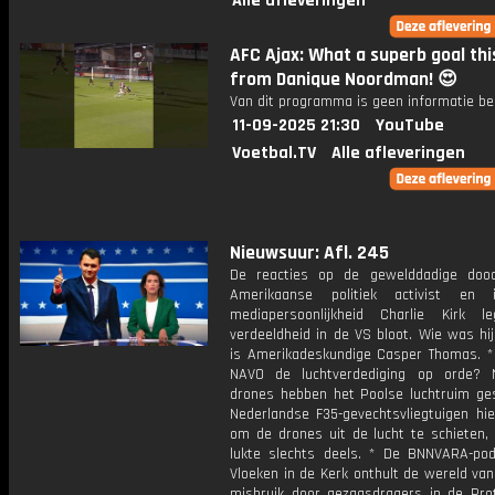
Alle afleveringen
AFC Ajax: What a superb goal this
from Danique Noordman! 😍
Van dit programma is geen informatie be
11-09-2025 21:30
YouTube
Voetbal.TV
Alle afleveringen
Nieuwsuur: Afl. 245
De reacties op de gewelddadige doo
Amerikaanse politiek activist en in
mediapersoonlijkheid Charlie Kirk 
verdeeldheid in de VS bloot. Wie was hi
is Amerikadeskundige Casper Thomas. *
NAVO de luchtverdediging op orde? 
drones hebben het Poolse luchtruim ge
Nederlandse F35-gevechtsvliegtuigen hi
om de drones uit de lucht te schieten,
lukte slechts deels. * De BNNVARA-pod
Vloeken in de Kerk onthult de wereld va
misbruik door gezagsdragers in de Pro