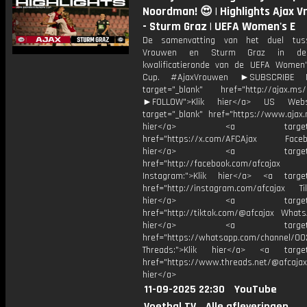
Noordman! 😍 | Highlights Ajax 
- Sturm Graz | UEFA Women's E
De samenvatting van het duel tus
Vrouwen en Sturm Graz in de
kwalificatieronde van de UEFA Women
Cup. #AjaxVrouwen ►SUBSCRIBE
target="_blank" href="http://ajax.ms/
►FOLLOW">Klik hier</a> US Webs
target="_blank" href="https://www.ajax.n
hier</a> <a target="_
href="https://x.com/AFCAjax Facebo
hier</a> <a target="_
href="http://facebook.com/afcajax
Instagram:">Klik hier</a> <a target
href="http://instagram.com/afcajax TikT
hier</a> <a target="_
href="http://tiktok.com/@afcajax WhatsA
hier</a> <a target="_
href="https://whatsapp.com/channel/
Threads:">Klik hier</a> <a target=
href="https://www.threads.net/@afcajax
hier</a>
11-09-2025 22:30
YouTube
Voetbal.TV
Alle afleveringen