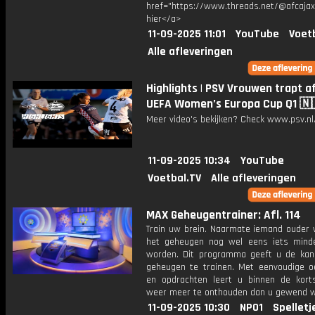
href="https://www.threads.net/@afcajax
hier</a>
11-09-2025 11:01
YouTube
Voet
Alle afleveringen
Highlights | PSV Vrouwen trapt af
UEFA Women’s Europa Cup Q1 🇳
Meer video's bekijken? Check www.psv.nl/
11-09-2025 10:34
YouTube
Voetbal.TV
Alle afleveringen
MAX Geheugentrainer: Afl. 114
Train uw brein. Naarmate iemand ouder w
het geheugen nog wel eens iets mind
worden. Dit programma geeft u de ka
geheugen te trainen. Met eenvoudige o
en opdrachten leert u binnen de kort
weer meer te onthouden dan u gewend 
11-09-2025 10:30
NPO1
Spelletj