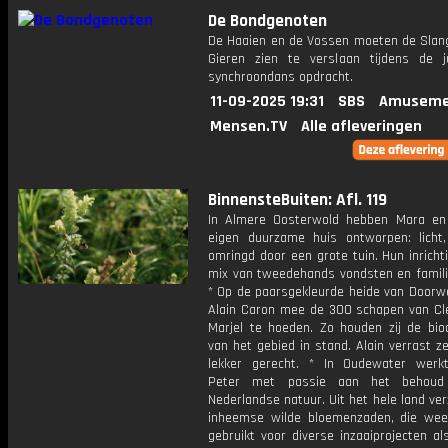
De Bondgenoten
De Haaien en de Vossen moeten de Slan
Gieren zien te verslaan tijdens de j
synchroondans opdracht.
11-09-2025 19:31
SBS
Amuseme
Mensen.TV
Alle afleveringen
BinnensteBuiten: Afl. 119
In Almere Oosterwold hebben Mara e
eigen duurzame huis ontworpen: licht
omringd door een grote tuin. Hun inricht
mix van tweedehands vondsten en famili
* Op de paarsgekleurde heide van Doorwe
Alain Caron mee de 300 schapen van C
Marjel te hoeden. Zo houden zij de biod
van het gebied in stand. Alain verrast 
lekker gerecht. * In Oudewater werk
Peter met passie aan het behou
Nederlandse natuur. Uit het hele land ver
inheemse wilde bloemenzaden, die we
gebruikt voor diverse inzaaiprojecten a