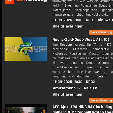
vrouwengeweld * Wie was de vermoord
Kirk? * Erkenning Palestijnse Staat bij
Wachtlijsten verpleeghuizen gedaa
mantelzorgers hebben het veel drukker
11-09-2025 18:30
NPO1
Nieuws.
Alle afleveringen
Noord-Zuid-Oost-West: Afl. 107
Van Rossem vertelt: Op 17 mei 1375
provinciale Utrechtse democratie 
Historicus Maarten van Rossem gaat t
de middeleeuwen om te onderzoeken h
zijn werk ging. In Donor Dilemma
Utrechtse Jovanna op zoek naar haar bi
vader. Al haar hele leven weet ze d
donorkind is. Vandaag de ontmoeting.
11-09-2025 18:30
NPO2
Amusement.TV
Reis.TV
Alle afleveringen
AFC Ajax: TRAINING DAY including
Dolberg & McConnell! Watch the