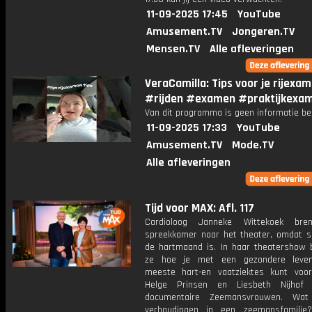
11-09-2025 17:45
YouTube
Amusement.TV
Jongeren.TV
Mensen.TV
Alle afleveringen
VeraCamilla: Tips voor je rijexa
#rijden #examen #praktijkexa
Van dit programma is geen informatie be
11-09-2025 17:33
YouTube
Amusement.TV
Mode.TV
Alle afleveringen
Tijd voor MAX: Afl. 117
Cardioloog Janneke Wittekoek bre
spreekkamer naar het theater, omdat 
de hartmaand is. In haar theatershow 
ze hoe je met een gezondere levens
meeste hart-en vaatziektes kunt voo
Helge Prinsen en Liesbeth Nijhof
documentaire Zeemansvrouwen. Wat
verhoudingen in een zeemansfamilie