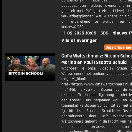
Conservatief boegbeeld Charl
doodgeschoten tijdens evenement in
gesprek met FVD-lijsttrekker Lidewij de
verkiezingsplannen. &#39;Iedere politic
om afgerekend te worden op onp
keuzes.&#39;
11-09-2025 18:05
SBS
Nieuws.T
Alle afleveringen
Cafe Weltschmerz: Bitcoin School
Marina en Paul | Staat's Schuld
Waardeer je onze video's? Steun 
Weltschmerz, het podium voor het vrije 
target="_blank"
href="https://www.cafeweltschmerz.nl/
Tijd">Klik hier</a> om Bitcoin naar de k
te halen. De drempel ligt hoog en niet i
een trader! Dus begonnen Paul en M
toegankelijke Bitcoin School! Uitleg met 
"g" bij deze Staat's Schuld! --- Deze
geproduceerd door Café Weltschme
Weltschmerz gelooft in de kracht van he
en zendt interviews uit over 