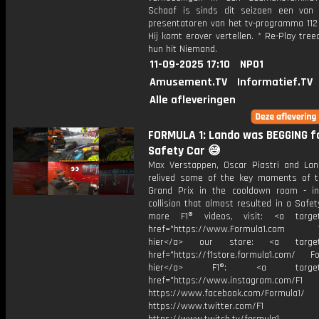
Schaaf is sinds dit seizoen een van
presentatoren van het tv-programma 112
Hij komt erover vertellen. * Re-Play tre
hun hit Niemand.
11-09-2025 17:10
NPO1
Amusement.TV
Informatief.TV
Alle afleveringen
FORMULA 1: Lando was BEGGING f
Safety Car 😅
Max Verstappen, Oscar Piastri and Lan
relived some of the key moments of th
Grand Prix in the cooldown room - in
collision that almost resulted in a Safet
more F1® videos, visit: <a target=
href="https://www.Formula1.com Vis
hier</a> our store: <a target=
href="https://f1store.formula1.com/ Fol
hier</a> F1®: <a target="_
href="https://www.instagram.com/F1
https://www.facebook.com/Formula1/
https://www.twitter.com/F1