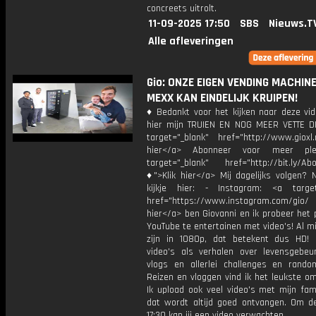
concreets uitrolt.
11-09-2025 17:50
SBS
Nieuws.T
Alle afleveringen
Gio: ONZE EIGEN VENDING MACHIN
MEXX KAN EINDELIJK KRUIPEN!
♦ Bedankt voor het kijken naar deze vid
hier mijn TRUIEN EN NOG MEER VETTE D
target="_blank" href="http://www.gioxl.
hier</a> Abonneer voor meer ple
target="_blank" href="http://bit.ly/Ab
♦">Klik hier</a> Mij dagelijks volgen?
kijkje hier: - Instagram: <a target
href="https://www.instagram.com/gio/
hier</a> ben Giovanni en ik probeer het 
YouTube te entertainen met video's! Al mi
zijn in 1080p, dat betekent dus HD! 
video's als verhalen over levensgebeur
vlogs en allerlei challenges en rando
Reizen en vloggen vind ik het leukste o
Ik upload ook veel video's met mijn fam
dat wordt altijd goed ontvangen. Om 
17:30 kan jij een video verwachten.