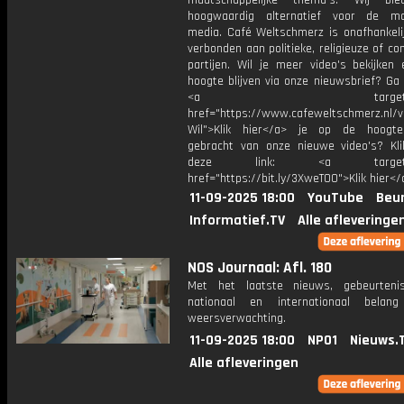
maatschappelijke thema's. Wij bi
hoogwaardig alternatief voor de ma
media. Café Weltschmerz is onafhankelij
verbonden aan politieke, religieuze of c
partijen. Wil je meer video's bekijken
hoogte blijven via onze nieuwsbrief? Ga
<a target="_bl
href="https://www.cafeweltschmerz.nl/v
Wil">Klik hier</a> je op de hoogt
gebracht van onze nieuwe video's? Kl
deze link: <a target="_
href="https://bit.ly/3XweTO0">Klik hier</
11-09-2025 18:00
YouTube
Beur
Informatief.TV
Alle afleveringe
NOS Journaal: Afl. 180
Met het laatste nieuws, gebeurteni
nationaal en internationaal bela
weersverwachting.
11-09-2025 18:00
NPO1
Nieuws.
Alle afleveringen