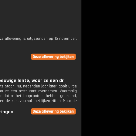
Deze aflevering is uitgezonden op 15 november,
 eeuwige lente, waar ze een dr
 te staan. Nu, negentien jaar later, gooit Girbe
aar ze een restaurant overnemen. Voormalig
oordat ze het koopcontract hebben getekend,
 de kast zou vol met lijken zitten. Maar de
eringen