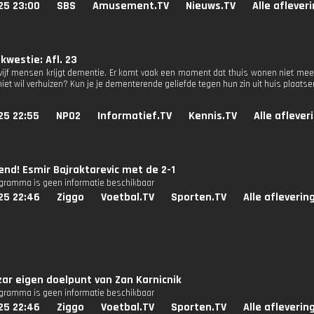
25 23:00
SBS
Amusement.TV
Nieuws.TV
Alle aflever
 kwestie: Afl. 23
vijf mensen krijgt dementie. Er komt vaak een moment dat thuis wonen niet meer 
niet wil verhuizen? Kun je je dementerende geliefde tegen hun zin uit huis plaats
25 22:55
NPO2
Informatief.TV
Kennis.TV
Alle aflever
end! Esmir Bajraktarevic met de 2-1
ogramma is geen informatie beschikbaar
25 22:46
Ziggo
Voetbal.TV
Sporten.TV
Alle afleverin
ar eigen doelpunt van Zan Karnicnik
ogramma is geen informatie beschikbaar
25 22:46
Ziggo
Voetbal.TV
Sporten.TV
Alle afleverin