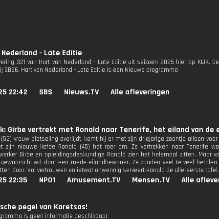
 Nederland - Late Editie
evering 321 van Hart van Nederland - Late Editie uit seizoen 2025 hier op KIJK. 
bij SBS6. Hart van Nederland - Late Editie is een Nieuws programma
25 22:42
SBS
Nieuws.TV
Alle afleveringen
ek: Girbe vertrekt met Ronald naar Tenerife, het eiland van de
 (52) vrouw plotseling overlijdt, komt hij er met zijn driejarige zoontje alleen voor
zijn nieuwe liefde Ronald (45) het roer om. Ze vertrekken naar Tenerife w
rker Girbe en opleidingsdeskundige Ronald zien het helemaal zitten. Maar v
gewaarschuwd door een mede-eilandbewoner. Ze zouden veel te veel betalen en
ten door. Vol vertrouwen en ietwat onwennig serveert Ronald de allereerste tafel.
25 22:35
NPO1
Amusement.TV
Mensen.TV
Alle aflev
sche pegel van Karetsas!
ogramma is geen informatie beschikbaar