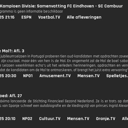
Kampioen Divisie: Samenvatting FC Eindhoven - SC Cambuur
ogramma is geen informatie beschikbaar
25 21:16
ESPN
Voetbal.TV
Alle afleveringen
 Mol?: Afl. 3
t jubileumseizoen in Portugal proberen tien oud-kandidaten met opdrachten zove
zijn cruciaal, maar één van hen is de Mol. En ongemerkt zal de Mol de boel sabote
e seizoen weerklinken echo's uit het verleden: herinneringen, opdrachten en verra
 dat de kandidaten om de Mol te ontmaskeren, of brengt het juist extra verwarring
25 20:30
NPO1
Amusement.TV
Mensen.TV
Spelletjes
oed: Afl. 27
áxima lanceerde de Stichting Financieel Gezond Nederland. Ze is er trots op dat
 van Spanje schreef een autobiografie en de kledingstijl van prinses Ingrid Alexa
25 20:10
NPO2
Cultuur.TV
Mensen.TV
Oranje.TV
Al