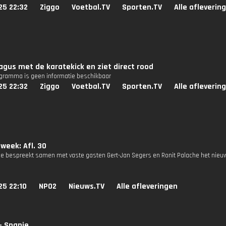
25 22:32
Ziggo
Voetbal.TV
Sporten.TV
Alle afleverin
agus met de karatekick en ziet direct rood
ogramma is geen informatie beschikbaar
25 22:32
Ziggo
Voetbal.TV
Sporten.TV
Alle afleverin
 week: Afl. 30
se bespreekt samen met vaste gasten Gert-Jan Segers en Ronit Palache het nieuw
25 22:10
NPO2
Nieuws.TV
Alle afleveringen
- Spanje