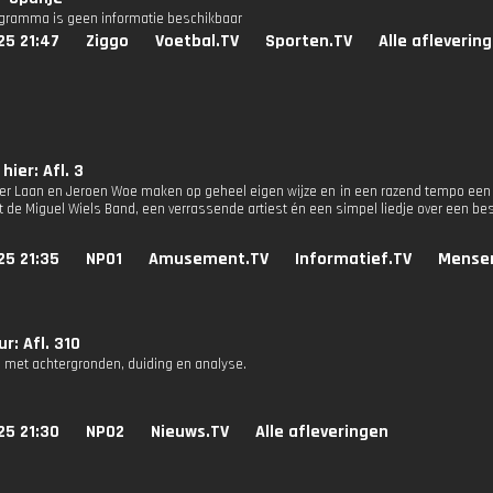
ogramma is geen informatie beschikbaar
25 21:47
Ziggo
Voetbal.TV
Sporten.TV
Alle afleverin
hier: Afl. 3
der Laan en Jeroen Woe maken op geheel eigen wijze en in een razend tempo een 
de Miguel Wiels Band, een verrassende artiest én een simpel liedje over een be
25 21:35
NPO1
Amusement.TV
Informatief.TV
Mense
r: Afl. 310
 met achtergronden, duiding en analyse.
25 21:30
NPO2
Nieuws.TV
Alle afleveringen