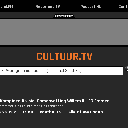
land.FM
Nederland.TV
Podcast.NL
Cont
CULTUUR.TV
Kampioen Divisie: Samenvatting Willem II - FC Emmen
ogramma is geen informatie beschikbaar
25 23:32
ESPN
Voetbal.TV
Alle afleveringen