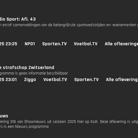
io Sport: Afl. 43
n en/of samenvattingen van de belangrijkste sportwedstrijden en -evenementen v
25 23:25
NPO1
Sporten.TV
Voetbal.TV
Alle aflevering
e strafschop Zwitserland
ogramma is geen informatie beschikbaar
25 23:01
Ziggo
Voetbal.TV
Sporten.TV
Alle afleverin
euws
evering 318 van Shownieuws uit seizoen 2025 hier op KIJK. Deze aflevering is ui
s is een Nieuws programma