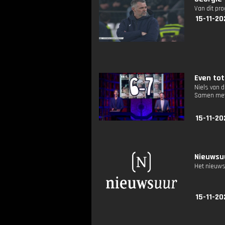
Van dit pr
15-11-20
Even tot 
Niels van 
Samen met 
15-11-20
Nieuwsuu
Het nieuws
15-11-20