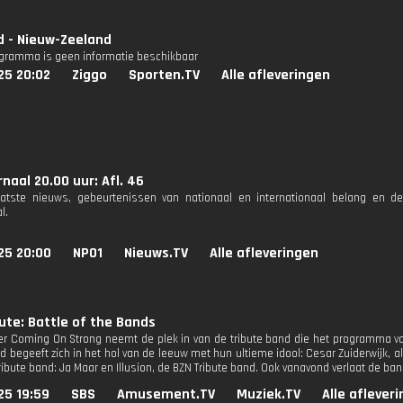
d - Nieuw-Zeeland
ogramma is geen informatie beschikbaar
25 20:02
Ziggo
Sporten.TV
Alle afleveringen
naal 20.00 uur: Afl. 46
aatste nieuws, gebeurtenissen van nationaal en internationaal belang en d
l.
25 20:00
NPO1
Nieuws.TV
Alle afleveringen
ute: Battle of the Bands
 Coming On Strong neemt de plek in van de tribute band die het programma vor
d begeeft zich in het hol van de leeuw met hun ultieme idool: Cesar Zuiderwijk, al
ribute band: Ja Maar en Illusion, de BZN Tribute band. Ook vanavond verlaat de b
25 19:59
SBS
Amusement.TV
Muziek.TV
Alle aflever