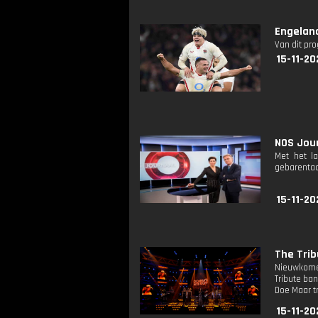
Engelan
Van dit pr
15-11-20
NOS Jour
Met het l
gebarentaa
15-11-20
The Trib
Nieuwkomer
Tribute ban
Doe Maar t
15-11-20