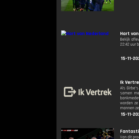
Hart van
Bekijk afl
22:42 uur 
15-11-20
Ik Vertr
Als Girbe's
samen met 
bankmedewe
worden ze 
mannen zet
15-11-20
Fantasti
Van dit pr