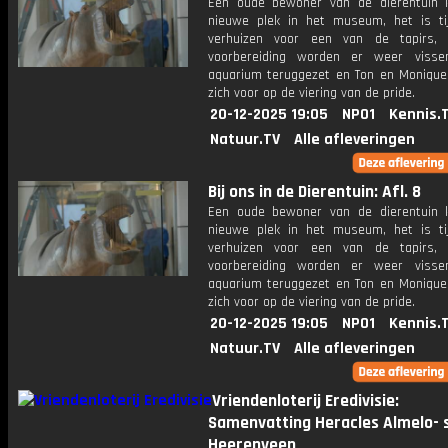
Een oude bewoner van de dierentuin k
nieuwe plek in het museum, het is t
verhuizen voor een van de tapirs, 
voorbereiding worden er weer visse
aquarium teruggezet en Ton en Monique
zich voor op de viering van de pride.
20-12-2025 19:05
NPO1
Kennis.
Natuur.TV
Alle afleveringen
Bij ons in de Dierentuin: Afl. 8
Een oude bewoner van de dierentuin k
nieuwe plek in het museum, het is t
verhuizen voor een van de tapirs, 
voorbereiding worden er weer visse
aquarium teruggezet en Ton en Monique
zich voor op de viering van de pride.
20-12-2025 19:05
NPO1
Kennis.
Natuur.TV
Alle afleveringen
Vriendenloterij Eredivisie:
Samenvatting Heracles Almelo- 
Heerenveen