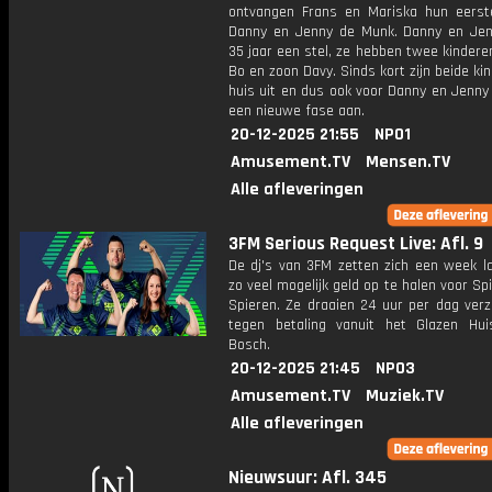
ontvangen Frans en Mariska hun eerst
Danny en Jenny de Munk. Danny en Jenn
35 jaar een stel, ze hebben twee kindere
Bo en zoon Davy. Sinds kort zijn beide ki
huis uit en dus ook voor Danny en Jenny
een nieuwe fase aan.
20-12-2025 21:55
NPO1
Amusement.TV
Mensen.TV
Alle afleveringen
3FM Serious Request Live: Afl. 9
De dj's van 3FM zetten zich een week l
zo veel mogelijk geld op te halen voor Sp
Spieren. Ze draaien 24 uur per dag verz
tegen betaling vanuit het Glazen Hu
Bosch.
20-12-2025 21:45
NPO3
Amusement.TV
Muziek.TV
Alle afleveringen
Nieuwsuur: Afl. 345