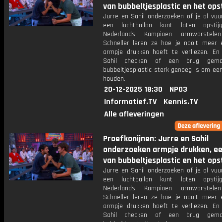
van bubbeltjesplastic en het ops
Jurre en Sahil onderzoeken of je al vu
een luchtballon kunt laten opstij
Nederlands Kampioen armworstele
Schneller leren ze hoe je nooit meer 
armpje drukken hoeft te verliezen. En
Sahil checken of een brug gema
bubbeltjesplastic sterk genoeg is om ee
houden.
20-12-2025 18:30
NPO3
Informatief.TV
Kennis.TV
Alle afleveringen
Proefkonijnen: Jurre en Sahil
onderzoeken armpje drukken, ee
van bubbeltjesplastic en het ops
Jurre en Sahil onderzoeken of je al vu
een luchtballon kunt laten opstij
Nederlands Kampioen armworstele
Schneller leren ze hoe je nooit meer 
armpje drukken hoeft te verliezen. En
Sahil checken of een brug gema