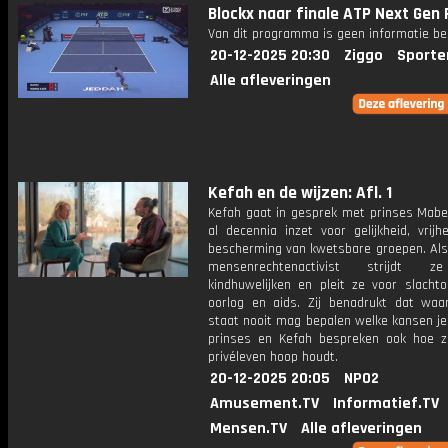
Blockx naar finale ATP Next Gen 
Van dit programma is geen informatie be
20-12-2025 20:30
Ziggo
Sporte
Alle afleveringen
Kefah en de wijzen: Afl. 1
Kefah gaat in gesprek met prinses Mabel
al decennia inzet voor gelijkheid, vrij
bescherming van kwetsbare groepen. Als
mensenrechtenactivist strijdt 
kindhuwelijken en pleit ze voor slachto
oorlog en aids. Zij benadrukt dat waa
staat nooit mag bepalen welke kansen je 
prinses en Kefah bespreken ook hoe zi
privéleven hoop houdt.
20-12-2025 20:05
NPO2
Amusement.TV
Informatief.TV
Mensen.TV
Alle afleveringen