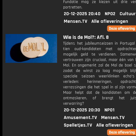
Fundatie mag ze kiezen uit drie ve
portretten.
20-12-2025 20:40
NPO2
Cultuur
Mensen.TV
Alle afleveringen
Wie is de Mol?: Afl. 8
Tijdens het jubileumseizoen in Portugal
tien oud-kandidaten met opdrachte
mogelijk geld te verdienen. Samenw
vertrouwen zijn cruciaal, maar één van 
Mol. En ongemerkt zal de Mol de boel s
zodat de winst zo laag mogelijk blijf
speciale seizoen weerklinken echo'
verleden: herinneringen, opdra
verrassingen die het spel in al zijn vorm
Maar helpt dat de kandidaten om d
ontmaskeren, of brengt het jui
verwarring?
20-12-2025 20:30
NPO1
Amusement.TV
Mensen.TV
Spelletjes.TV
Alle afleveringen