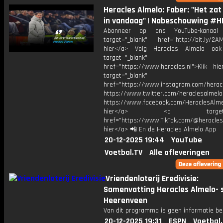
Heracles Almelo: Faber: "Het zat 
in vandaag" | Nabeschouwing #H
Abonneer op ons YouTube-kanaal
target="_blank" href="http://bit.ly/2AM
hier</a> Volg Heracles Almelo oo
target="_blank"
href="https://www.heracles.nl">Klik hi
target="_blank"
href="https://www.instagram.com/herac
https://www.twitter.com/heraclesalmelo
https://www.facebook.com/HeraclesAlmel
hier</a> <a target="_
href="https://www.TikTok.com/@heracles
hier</a> 📲 En de Heracles Almelo App
20-12-2025 19:44
YouTube
Voetbal.TV
Alle afleveringen
Vriendenloterij Eredivisie:
Samenvatting Heracles Almelo- 
Heerenveen
Van dit programma is geen informatie be
20-12-2025 19:31
ESPN
Voetbal