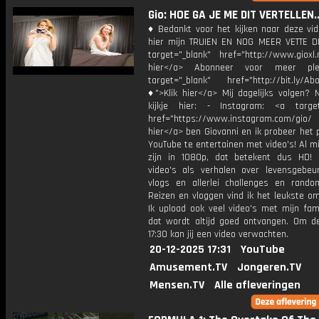
Gio: HOE GA JE ME DIT VERTELLEN..
♦ Bedankt voor het kijken naar deze vid
hier mijn TRUIEN EN NOG MEER VETTE D
target="_blank" href="http://www.gioxl.
hier</a> Abonneer voor meer ple
target="_blank" href="http://bit.ly/Ab
♦">Klik hier</a> Mij dagelijks volgen?
kijkje hier: - Instagram: <a target
href="https://www.instagram.com/gio/
hier</a> ben Giovanni en ik probeer het 
YouTube te entertainen met video's! Al mi
zijn in 1080p, dat betekent dus HD! 
video's als verhalen over levensgebeur
vlogs en allerlei challenges en rando
Reizen en vloggen vind ik het leukste o
Ik upload ook veel video's met mijn fam
dat wordt altijd goed ontvangen. Om 
17:30 kan jij een video verwachten.
20-12-2025 17:31
YouTube
Amusement.TV
Jongeren.TV
Mensen.TV
Alle afleveringen