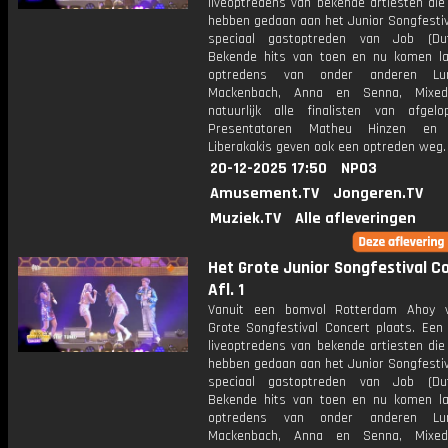
liveoptredens van bekende artiesten die
hebben gedaan aan het Junior Songfestiv
speciaal gastoptreden van Job (Dut
Bekende hits van toen en nu komen l
optredens van onder anderen Lu
Mackenbach, Anna en Senna, Mix
natuurlijk alle finalisten van afgelo
Presentatoren Matheu Hinzen en 
Liberakakis geven ook een optreden weg.
20-12-2025 17:50
NPO3
Amusement.TV
Jongeren.TV
Muziek.TV
Alle afleveringen
Het Grote Junior Songfestival C
Afl. 1
Vanuit een bomvol Rotterdam Ahoy v
Grote Songfestival Concert plaats. Een
liveoptredens van bekende artiesten die
hebben gedaan aan het Junior Songfestiv
speciaal gastoptreden van Job (Dut
Bekende hits van toen en nu komen l
optredens van onder anderen Lu
Mackenbach, Anna en Senna, Mix