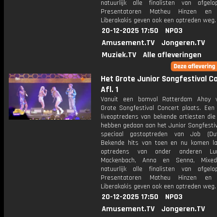
natuurlijk alle finalisten van afgelo
Presentatoren Matheu Hinzen en 
Liberakakis geven ook een optreden weg.
20-12-2025 17:50
NPO3
Amusement.TV
Jongeren.TV
Muziek.TV
Alle afleveringen
Het Grote Junior Songfestival C
Afl. 1
Vanuit een bomvol Rotterdam Ahoy v
Grote Songfestival Concert plaats. Een
liveoptredens van bekende artiesten die
hebben gedaan aan het Junior Songfestiv
speciaal gastoptreden van Job (Dut
Bekende hits van toen en nu komen l
optredens van onder anderen Lu
Mackenbach, Anna en Senna, Mix
natuurlijk alle finalisten van afgelo
Presentatoren Matheu Hinzen en 
Liberakakis geven ook een optreden weg.
20-12-2025 17:50
NPO3
Amusement.TV
Jongeren.TV