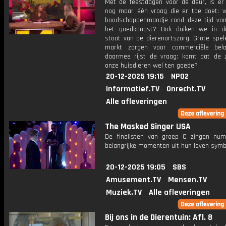
Met de feestdagen voor de deur, is er n
nog maar één vraag die er toe doet: w
boodschappenmandje rond deze tijd van
het goedkoopst? Ook duiken we in d
staat van de dierenartszorg. Grote spel
markt zorgen voor commerciële bel
daarmee rijst de vraag: komt dat de 
onze huisdieren wel ten goede?
20-12-2025 19:15
NPO2
Informatief.TV
Onrecht.TV
Alle afleveringen
The Masked Singer USA
De finalisten van groep C zingen nu
belangrijke momenten uit hun leven symb
20-12-2025 19:05
SBS
Amusement.TV
Mensen.TV
Muziek.TV
Alle afleveringen
Bij ons in de Dierentuin: Afl. 8