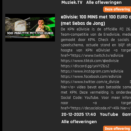
Muziek.TV
Alle afleveringen
eDivisie: 100 MINS met 100 EURO 
(met Sebas de Jong)
De KPN eDivisie is de officiële FC 26
Team-competitie van de Eredivisie, mede
gemaakt door KPN. Check de socials
speelschema, actuele stand en blijf alt
hoogte van KPN eDivisie! <a target
href="https://www.twitch.tv/edivisie
https://www.tiktok.com/@edivisie
https://discord.gg/yxVYZ6sZ
https://www.instagram.com/edivisie
https://www.facebook.com/edivisie
https://www.twitter.com/e_divisie D
hier</a> video bevat een betaalde sam
met KPN. Deze vermelding is onderde
Social Code: YouTube. Voor meer infor
naar <a target="_b
href="https://desocialcode.nl">Klik hier<
20-12-2025 17:40
YouTube
Gam
Alle afleveringen