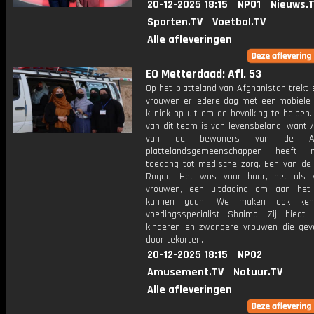
20-12-2025 18:15
NPO1
Nieuws.
Sporten.TV
Voetbal.TV
Alle afleveringen
EO Metterdaad: Afl. 53
Op het platteland van Afghanistan trekt
vrouwen er iedere dag met een mobiele
kliniek op uit om de bevolking te helpen
van dit team is van levensbelang, want 
van de bewoners van de Afg
plattelandsgemeenschappen heeft na
toegang tot medische zorg. Een van de 
Roqua. Het was voor haar, net als 
vrouwen, een uitdaging om aan het
kunnen gaan. We maken ook ken
voedingsspecialist Shaima. Zij biedt
kinderen en zwangere vrouwen die gev
door tekorten.
20-12-2025 18:15
NPO2
Amusement.TV
Natuur.TV
Alle afleveringen