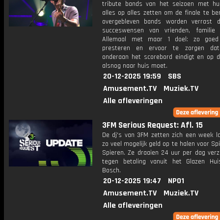
tribute bands van het seizoen met hu
alles op alles zetten om de finale te be
overgebleven bands worden verrast d
succeswensen van vrienden, familie
Allemaal met maar 1 doel: zo goed 
presteren en ervoor te zorgen dat
onderaan het scorebord eindigt en op d
alsnog naar huis moet.
20-12-2025 19:59
SBS
Amusement.TV
Muziek.TV
Alle afleveringen
3FM Serious Request: Afl. 15
De dj's van 3FM zetten zich een week l
zo veel mogelijk geld op te halen voor Sp
Spieren. Ze draaien 24 uur per dag verz
tegen betaling vanuit het Glazen Hu
Bosch.
20-12-2025 19:47
NPO1
Amusement.TV
Muziek.TV
Alle afleveringen