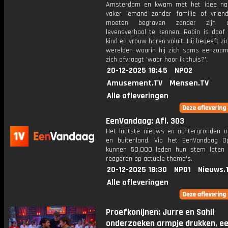
Amsterdam en kwam met het idee nad
vaker iemand zonder familie of vrien
moeten begraven zonder zijn 
levensverhaal te kennen. Robin is doof 
kind en vrouw horen voluit. Hij begeeft zi
werelden waarin hij zich soms eenzaam
zich afvraagt 'waar hoor ik thuis?'.
20-12-2025 18:45
NPO2
Amusement.TV
Mensen.TV
Alle afleveringen
EenVandaag: Afl. 303
Het laatste nieuws en achtergronden ui
en buitenland. Via het EenVandaag Op
kunnen 50.000 leden hun stem laten
reageren op actuele thema's.
20-12-2025 18:30
NPO1
Nieuws.
Alle afleveringen
Proefkonijnen: Jurre en Sahil
onderzoeken armpje drukken, ee