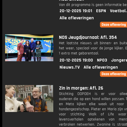
Van dit programma is geen informatie be
20-12-2025 19:01
ESPN
Voetbal
Alle afleveringen
NOS Jeugdjournaal: Afl. 354
Het laatste nieuws uit binnen- en buit
het weer, speciaal voor de jonge kijker.
1 extra met gebarentaal.
20-12-2025 19:00
NPO3
Jonger
Nieuws.TV
Alle afleveringen
Zin in morgen: Afl. 26
Stichting OOPOEH is er voor allee
ouderen die op een hond willen passen. 
en Meta kijken elke week uit naar 
hondengezelschap. Pieter en Maria zijn vri
voor stichting Walk of Life wa
levensverhalen optekenen van me
verbroken netwerken. Zwanine is straat