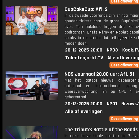
CupCakeCup: Afl. 2
In de tweede voorronde zijn er nog maar
gouden tickets naar de grote CupCakeC
over. Tien bakduo's krijgen drie zenu
opdrachten. Chefs Rémy en Robèrt bepal
straks in de studio dat felbegeerde sc
mogen doen.
20-12-2025 20:00
NPO3
Kook.T
Talentenjacht.TV
Alle afleverin
NOS Journaal 20.00 uur: Afl. 51
Met het laatste nieuws, gebeurteni
nationaal en internationaal bela
weersverwachting. En op NPO 1 e
gebarentaal.
20-12-2025 20:00
NPO1
Nieuws.
Alle afleveringen
The Tribute: Battle of the Bands
In deze halve finale starten de 7 ove