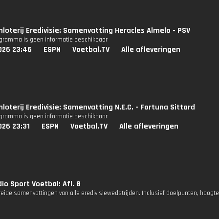
nloterij Eredivisie: Samenvatting Heracles Almelo - PSV
ogramma is geen informatie beschikbaar
026 23:46
ESPN
Voetbal.TV
Alle afleveringen
loterij Eredivisie: Samenvatting N.E.C. - Fortuna Sittard
ogramma is geen informatie beschikbaar
026 23:31
ESPN
Voetbal.TV
Alle afleveringen
io Sport Voetbal: Afl. 8
reide samenvattingen van alle eredivisiewedstrijden. Inclusief doelpunten, hoogt