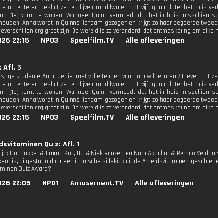
te accepteren besluit ze te blijven ronddwalen. Tot vijftig jaar later het huis 
uinn (19) komt te wonen. Wanneer Quinn vermoedt dat het in huis misschien sp
houden. Anna wordt in Quinns lichaam gezogen en krijgt zo haar begeerde tweede
everschillen erg groot zijn. De wereld is zo veranderd, dat ontmaskering om elke ho
026 22:15
NPO3
Speelfilm.TV
Alle afleveringen
 Afl. 5
ustige studente Anna geniet met volle teugen van haar wilde jaren 70-leven, tot z
te accepteren besluit ze te blijven ronddwalen. Tot vijftig jaar later het huis 
uinn (19) komt te wonen. Wanneer Quinn vermoedt dat het in huis misschien sp
houden. Anna wordt in Quinns lichaam gezogen en krijgt zo haar begeerde tweede
everschillen erg groot zijn. De wereld is zo veranderd, dat ontmaskering om elke ho
026 22:15
NPO3
Speelfilm.TV
Alle afleveringen
dsvitaminen Quiz: Afl. 1
ijn: Cor Bakker & Emma Kok, Do & Niek Roozen en Nora Akachar & Remco Veldhuis. A
kennis, bijgestaan door een iconische sidekick uit de Arbeidsvitaminen-geschied
aminen Quiz Award?
026 22:05
NPO1
Amusement.TV
Alle afleveringen