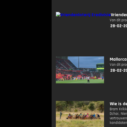
Vriende
Van dit pr
28-02-20
Mallorca
Van dit pr
28-02-20
Wie is de
Bram Krikk
Dchar, Nie
vertrouwen
kandidate