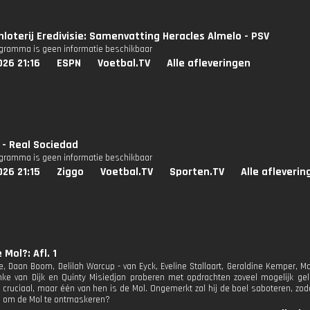
nloterij Eredivisie: Samenvatting Heracles Almelo - PSV
ogramma is geen informatie beschikbaar
26 21:16
ESPN
Voetbal.TV
Alle afleveringen
 - Real Sociedad
ogramma is geen informatie beschikbaar
26 21:15
Ziggo
Voetbal.TV
Sporten.TV
Alle afleverin
 Mol?: Afl. 1
e, Daan Boom, Delilah Warcup - van Eyck, Eveline Stallaart, Geraldine Kemper, Ma
nke van Dijk en Quinty Misiedjan proberen met opdrachten zoveel mogelijk ge
 cruciaal, maar één van hen is de Mol. Ongemerkt zal hij de boel saboteren, zodat
n om de Mol te ontmaskeren?