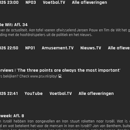
026 23:00
NPO3
Voetbal.TV
Alle afleveringen
e Wit: Afl. 34
ver de actualiteit. Aan tafel voeren afwisselend Jeroen Pauw en Tim de Wit het g
ding met de hoofdrolspelers uit de politiek en het nieuws.
026 22:50
NPO1
Amusement.TV
Nieuws.TV
Alle aflev
erviews | 'The three points are always the most important'
's bekijken? Check www.psv.nl/play! 💻
026 22:41
YouTube
Voetbal.TV
Alle afleveringen
 week: Afl. 8
 Israël hebben Iran aangevallen en Iran stuurt raketten naar Israël. Wat is
d en wat betekent het voor de mensen in Iran en Israël? Jan van Benthem, buite