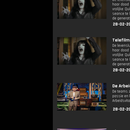
haar dood 
vrolijke Q
seance te 
de generati
28-02-2
Telefilm:
De levensl
haar dood 
vrolijke Q
seance te 
de generati
28-02-2
De Arbei
De teams z
passie en 
Arbeidsvit
28-02-2