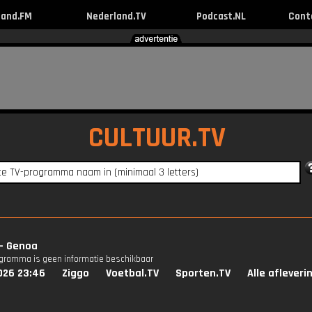
land.FM
Nederland.TV
Podcast.NL
Cont
CULTUUR.TV
 - Genoa
ogramma is geen informatie beschikbaar
026 23:46
Ziggo
Voetbal.TV
Sporten.TV
Alle afleveri