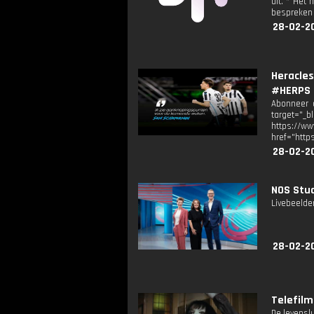
uit. * Het
bespreken 
28-02-2
Heracle
#HERPS
Abonneer o
target="_b
https://
href="http
28-02-2
NOS Stud
Livebeelde
28-02-2
Telefilm:
De levensl