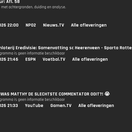
r: Afl. 58
 met achtergronden, duiding en analyse.
026 22:00
NPO2
Nieuws.TV
Alle afleveringen
nloterij Eredivisie: Samenvatting sc Heerenveen - Sparta Rott
ogramma is geen informatie beschikbaar
026 21:46
ESPN
Voetbal.TV
Alle afleveringen
e: WAS MATTHY DE SLECHTSTE COMMENTATOR OOIT?! 😭
ogramma is geen informatie beschikbaar
026 21:33
YouTube
Gamen.TV
Alle afleveringen