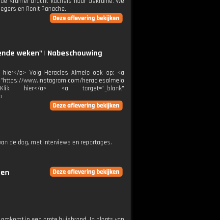
 de Kramer bracht kachels naar Oekraïne. We
Segers en Ronit Panache.
ende weken" | Nabeschouwing
ik hier</a> Volg Heracles Almelo ook op: <a
="https://www.instagram.com/heraclesalmelo
melo">Klik hier</a> <a target="_blank"
p
an de dag, met interviews en reportages.
gen
e omkomt in een grote huisbrand. In plaats van