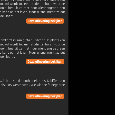
verbouwd wordt tot een studentenhuis, waar de
ookt, besluit ze met haar vriendengroep een
 kans op het leven! Maar al snel merkt ze dat
ek loert...
e omkomt in een grote huisbrand. In plaats van
verbouwd wordt tot een studentenhuis, waar de
ookt, besluit ze met haar vriendengroep een
 kans op het leven! Maar al snel merkt ze dat
ek loert...
chter zijn dj-booth deelt Hans Schiffers zijn
enis; Bas Westerweel. Wie wint de felbegeerde