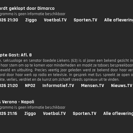
ordt geklopt door Dimarco
ogramma is geen informatie beschikbaar
026 21:30
Ziggo
Voetbal.TV
Sporten.TV
Alle afleveri
pte Gast: Afl. 8
, seksuologe en senator Goedele Liekens (63) is al jaren een bekend gezicht 
e haar stem om op te komen voor minderheden en maakt ze taboes bespreekbaar. 
eweld en uitbuiting. Precies veertig jaar geleden werd ze bekend door haar ver
oral door haar werk op radio en televisie. In gesprek met Eus spreekt ze open ov
kte, verlies, verdriet en de kunst om zichzelf steeds opnieuw uit te vinden.
026 21:20
NPO2
Informatief.TV
Mensen.TV
Nieuws.TV
s Verona - Napoli
ogramma is geen informatie beschikbaar
26 21:16
Ziggo
Voetbal.TV
Sporten.TV
Alle afleverin