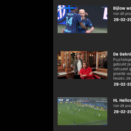
Bijlow w
Van dit pr
28-02-2
De Gekni
Psychologe
gebruikt z
seksueel g
groeide vo
keuzes, zie
28-02-2
HL Hella
Van dit pr
28-02-20