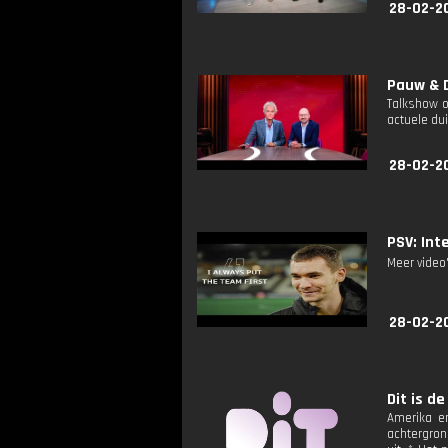
28-02-2
Pauw & D
Talkshow o
actuele dui
28-02-2
PSV: Int
Meer video
28-02-2
Dit is de
Amerika en
achtergron