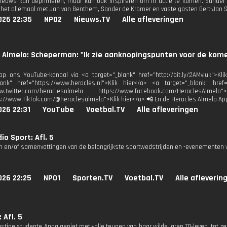
 nieuws kan deprimeren, maar kan ook inspireren om in actie te komen. Sander
het allemaal met Jan van Benthem, Sander de Kramer en vaste gasten Gert-Jan 
026 22:35
NPO2
Nieuws.TV
Alle afleveringen
s Almelo: Scheperman: "Ik zie aanknopingspunten voor de kom
p ons YouTube-kanaal via <a target="_blank" href="http://bit.ly/2AMvIuk">Kl
lank" href="https://www.heracles.nl">Klik hier</a> <a target="_blank" href
www.twitter.com/heraclesalmelo https://www.facebook.com/HeraclesAl
s://www.TikTok.com/@heraclesalmelo">Klik hier</a> 📲 En de Heracles Almelo Ap
026 22:31
YouTube
Voetbal.TV
Alle afleveringen
io Sport: Afl. 5
n en/of samenvattingen van de belangrijkste sportwedstrijden en -evenementen v
026 22:25
NPO1
Sporten.TV
Voetbal.TV
Alle afleverin
 Afl. 5
ustige studente Anna geniet met volle teugen van haar wilde jaren 70-leven, tot z